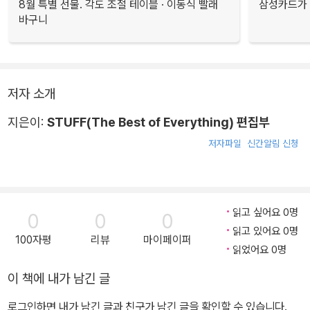
8월 특별 선물. 각도 조절 테이블 · 이동식 빨래
삼성카드가 
바구니
저자 소개
지은이:
STUFF(The Best of Everything) 편집부
저자파일
신간알림 신청
읽고 싶어요 0명
0
0
0
읽고 있어요 0명
100자평
리뷰
마이페이퍼
읽었어요 0명
이 책에 내가 남긴 글
로그인하면 내가 남긴 글과 친구가 남긴 글을 확인할 수 있습니다.