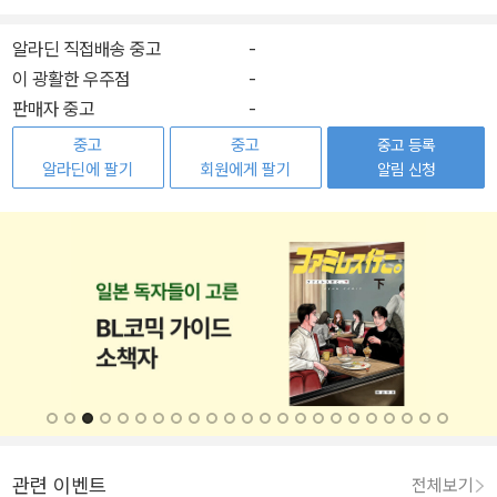
알라딘 직접배송 중고
-
이 광활한 우주점
-
판매자 중고
-
중고
중고
중고 등록
알라딘에 팔기
회원에게 팔기
알림 신청
관련 이벤트
전체보기