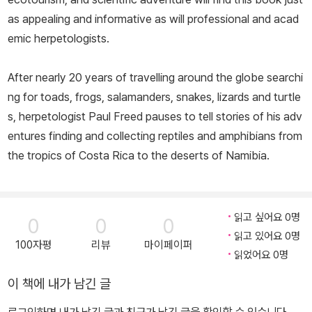
as appealing and informative as will professional and acad
emic herpetologists.
After nearly 20 years of travelling around the globe searchi
ng for toads, frogs, salamanders, snakes, lizards and turtle
s, herpetologist Paul Freed pauses to tell stories of his adv
entures finding and collecting reptiles and amphibians from
the tropics of Costa Rica to the deserts of Namibia.
읽고 싶어요 0명
0
0
0
읽고 있어요 0명
100자평
리뷰
마이페이퍼
읽었어요 0명
이 책에 내가 남긴 글