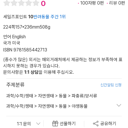
0
100자평 0편
리뷰 0편
세일즈포인트
10
반려동물 주간 1위
224쪽
157*236mm
508g
언어 English
국가 미국
ISBN 9781585442713
(종수가 많은) 외서는 해외거래처에서 제공하는 정보가 부족하여 표
시하지 못하는 경우가 있습니다.
문의사항은
1:1 상담
을 이용해 주십시오.
주제분류
신간알림 신청
과학/수학/생태
>
자연생태
>
동물
>
파충류/양서류
과학/수학/생태
>
자연생태
>
동물
>
야생동물
선물하기
공유하기