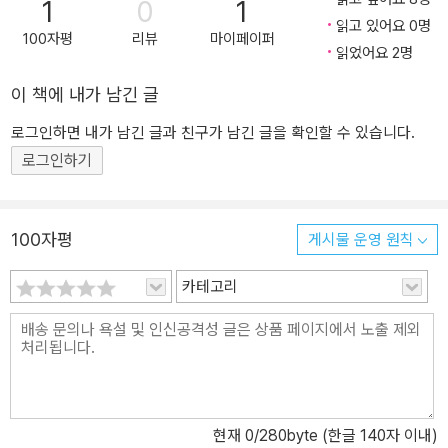
을 수상한 저명한 경제학자 에드먼드 펠프스의 최신작이다. 경제학자
1
0
1
읽고 있어요 0명
들과 전문가들은 이 책을 펠프스 만년의 역작으로, 대가의 통찰이 집
100자평
리뷰
마이페이퍼
읽었어요 2명
약된 대담하고 위대한 책으로 평가했다. 그들은 입을 모아 새로운 고
전의 탄생을 증언했다. 이 책에서 에드먼드 펠프스는 무엇이 국가의
이 책에 내가 남긴 글
부를 만드는지, 그리고 그 번영의 원천이 왜 오늘날 위협받고 있는지
에 대해 완전히 새로운 주장을 내놓는다. 펠프스는 혁신의 문화, 근대
로그인하면 내가 남긴 글과 친구가 남긴 글을 확인할 수 있습니다.
적 가치의 추구가 번영의 원천이라고 주장한다. 그에 따르면 국가의
로그인하기
번영이란 단순히 경제적 풍요를 뜻하지 않는다. 이에 더해 다수의 개
인들이 도전하고 모험하며, 일로부터 만족을 얻고, 정당한 보상을 받
는 <좋은 삶>을 영유하는 것이 바로 번영이다. 19세기에 출현한 근대
100자평
게시물 운영 원칙
경제는 이전의 상업 자본주의와는 달리 개인의 혁신을 장려하는 문화
카테고리
와 제도를 정비했고, 따라서 전에 없는 번영을 구가할 수 있었다. 이러
한 번영이 20세기 중반까지 지속되었다. 그러나 오늘날 번영은 수십
년에 걸쳐 약화되었다. 펠프스는 이것이 근대 경제의 기반이 되는 근
대적 가치관이 공동체와 국가를 개인보다 우선시하는 전통적, 코포라
티즘적 가치관의 부상으로 위협받았기 때문이라고 주장한다. 이 책에
따르면 지금 우리가 당면한 가장 절박한 과제는 근대적 가치관을, <
현재
0
/280byte (한글 140자 이내)
자생적 혁신>을 되살리는 것이다. 아래로부터의 혁신과 그것을 장려