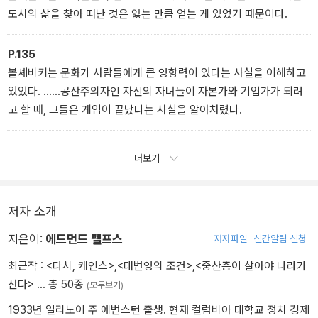
도시의 삶을 찾아 떠난 것은 잃는 만큼 얻는 게 있었기 때문이다.
P.135
볼셰비키는 문화가 사람들에게 큰 영향력이 있다는 사실을 이해하고
있었다. ……공산주의자인 자신의 자녀들이 자본가와 기업가가 되려
고 할 때, 그들은 게임이 끝났다는 사실을 알아차렸다.
더보기
저자 소개
지은이:
에드먼드 펠프스
저자파일
신간알림 신청
최근작 :
<다시, 케인스>
,
<대번영의 조건>
,
<중산층이 살아야 나라가
산다>
… 총 50종
(모두보기)
1933년 일리노이 주 에번스턴 출생. 현재 컬럼비아 대학교 정치 경제