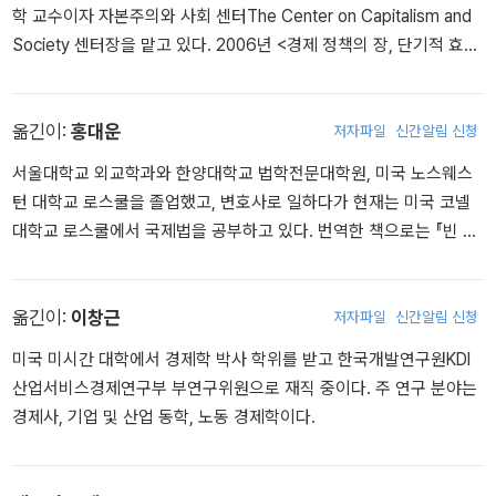
학 교수이자 자본주의와 사회 센터The Center on Capitalism and
Society 센터장을 맡고 있다. 2006년 <경제 정책의 장, 단기적 효과
사이의 관계에 대한 이해를 넓힌 공로>로 노벨 경제학상을 수상했다.
2008년에 프랑스 정부로부터 레지옹도뇌르 훈장을, 2014년에는 중
국 정부로부터 우의상(友誼賞)을 받았다. 저서로 Rewarding Work
옮긴이:
홍대운
저자파일
신간알림 신청
(1997), Structural Slumps(1994), Seven Schools of Macroec
서울대학교 외교학과와 한양대학교 법학전문대학원, 미국 노스웨스
onomic Thought(1990) 등이 있으며, 정기적으로 「파이낸셜 타임
턴 대학교 로스쿨을 졸업했고, 변호사로 일하다가 현재는 미국 코넬
스」와 「뉴욕 타임스」에 기고하고 있다.
대학교 로스쿨에서 국제법을 공부하고 있다. 번역한 책으로는 『빈 카
운터스』, 『대중의 지혜』, 『다시 신경제를 말한다』 등 다수가 있다.
옮긴이:
이창근
저자파일
신간알림 신청
미국 미시간 대학에서 경제학 박사 학위를 받고 한국개발연구원KDI
산업서비스경제연구부 부연구위원으로 재직 중이다. 주 연구 분야는
경제사, 기업 및 산업 동학, 노동 경제학이다.