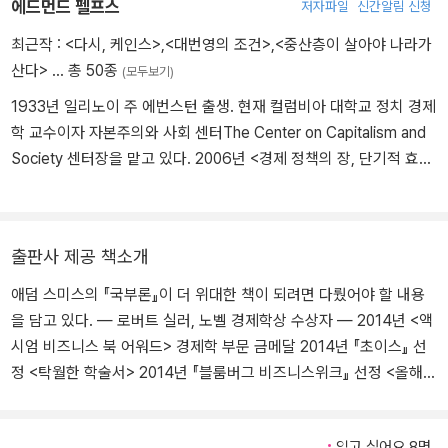
에드먼드 펠프스
저자파일
신간알림 신청
최근작 :
<다시, 케인스>
,
<대번영의 조건>
,
<중산층이 살아야 나라가
산다>
… 총 50종
(모두보기)
1933년 일리노이 주 에번스턴 출생. 현재 컬럼비아 대학교 정치 경제
학 교수이자 자본주의와 사회 센터The Center on Capitalism and
Society 센터장을 맡고 있다. 2006년 <경제 정책의 장, 단기적 효과
사이의 관계에 대한 이해를 넓힌 공로>로 노벨 경제학상을 수상했다.
2008년에 프랑스 정부로부터 레지옹도뇌르 훈장을, 2014년에는 중
국 정부로부터 우의상(友誼賞)을 받았다. 저서로 Rewarding Work
출판사 제공 책소개
(1997), Structural Slumps(1994), Seven Schools of Macroec
onomic Thought(1990) 등이 있으며, 정기적으로 「파이낸셜 타임
애덤 스미스의 『국부론』이 더 위대한 책이 되려면 다뤘어야 할 내용
스」와 「뉴욕 타임스」에 기고하고 있다.
을 담고 있다. ― 로버트 실러, 노벨 경제학상 수상자 ― 2014년 <액
시엄 비즈니스 북 어워드> 경제학 부문 금메달 2014년 『초이스』 선
정 <탁월한 학술서> 2014년 『블룸버그 비즈니스위크』 선정 <올해의
책> 2013년 「파이낸셜 타임스」 선정 <올해의 경제학 도서> 무엇이
국가를 번영하게 하는가 『대번영의 조건』은 2006년 노벨 경제학상
읽고 싶어요 8명