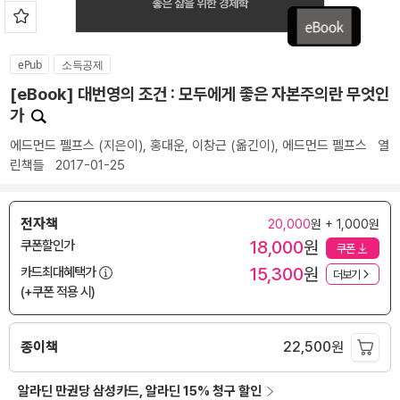
ePub
소득공제
[eBook] 대번영의 조건 : 모두에게 좋은 자본주의란 무엇인
가
에드먼드 펠프스
(지은이),
홍대운
,
이창근
(옮긴이),
에드먼드 펠프스
열
린책들
2017-01-25
전자책
20,000
원 + 1,000원
18,000
원
쿠폰할인가
쿠폰
15,300
원
카드최대혜택가
더보기
(+쿠폰 적용 시)
종이책
22,500
원
알라딘 만권당 삼성카드, 알라딘 15% 청구 할인