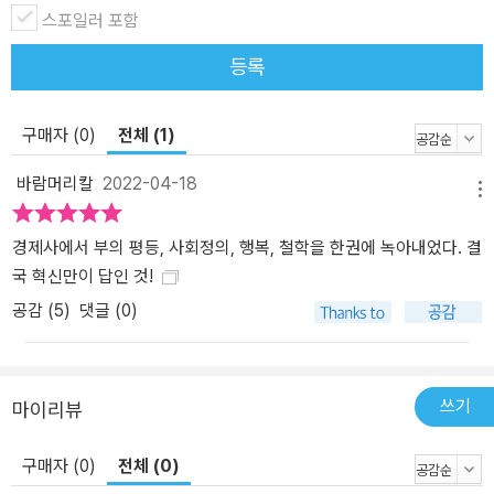
스포일러 포함
하는 문화와 제도가 국가 번영의 핵심이라고 주장하는 이 책은, 중국
의 리커창(李克强) 총리에게 영향을 미쳐 이른바 창커(創客, 혁신
등록
창업자) 열풍을 불러일으킨 것으로 특히 잘 알려져 있다. 경제적 역동
성을 잃고, 도약과 추락의 갈피에서 길을 잃은 우리에게 펠프스의 관
구매자 (0)
전체 (1)
점은 막대하고도 끝이 없는 영감을 준다. 번영의 기원, 근대 경제란 무
엇인가 이 책은 먼저 번영의 기원을 이른바 <근대 경제>에서 찾는다.
바람머리칼
2022-04-18
펠프스는 자본주의 대신 근대 경제라는 용어를 사용한다. 그가 번영
메뉴
의 조건을 두루 갖춘 경제를 지칭하기 위해 사용하는 <근대 경제>는
경제사에서 부의 평등, 사회정의, 행복, 철학을 한권에 녹아내었다. 결
미국과 영국 등의 <자본주의 경제>이다. 그러나 모든 자본주의 경제
국 혁신만이 답인 것!
가 근대 경제는 아니며, 따라서 이 책에서는 근대 경제라는 표현이 좀
공감 (
5
)
댓글 (0)
더 정확한 표현이 된다. 이 책에 따르면 상업 자본주의에서 진화한 근
대 경제는 19세 초부터 놀라운 번영을 구가했다. 무엇이 달라졌을까?
이 시기의 경제적 번영에 대해 여러 학자들의 설명이 있었다. 과학 혁
명과 산업 혁명에 따른 생산성 도약은 그간 가장 설득력 있는 설명으
쓰기
마이리뷰
로 여겨졌다. 그러나 펠프스는 실증 지표를 통해 이 같은 설명이 사실
과 잘 부합하지 않는다고 반박한다. 공정과 이론의 개선에 따른 생산
구매자 (0)
전체 (0)
성의 개선을 부정하는 것은 아니지만, 그것이 번영의 핵심 요인일 정