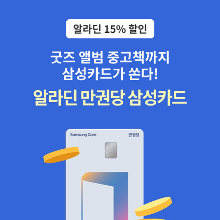
들에게 선사한 경험은 놀랍고 흥분되는 것이었다. 펠프스가 특히 강
어찌 제국주의 침략의 최선봉이라 손가락질 할 수 있겠는가.그리 먼
조한 것은 <일의 경험>이다. 전통적 경제에서 먹고살기 위한 수단에
얘기를 하지 않더라도 가까이에. 한국전쟁 직후, 분단 상황에서. - 지
불과했던 일은 근대 경제에서 좀 더 개인적인 만족에 기여한다. 적극
금도 외국인들에게 우리나라는 언제 전쟁이 일어날지 모르는 위험국
적인 참여, 지적 만족과 이따금씩 생기는 발견의 기쁨과 보상 같은 것
가일텐데 50년대의 한국은 정말 전쟁터,라고 해도 과장이 아닐 것이
들이 그것이다. 이전에는 없던 이런 경험이 일하는 사람들의 태도를
다. - 이 땅으로 선교를 위해 파견된 신부님은 척박한 땅에서 먹고 살
변화시켰고, 혁신 의지를 고양시켰다. 펠프스는 이러한 경험 그 자체
기 힘들어 고향을 등지고 외지로 일을 떠나고 공장에서 일을 하다 목
는 아니지만, 그 정신을 그린 다양한 문학과 예술 작품들을 거론한다.
숨을 잃는 사람들을 보며 하느님을 믿으라는 말을 떠들어대는 것보다
이를 통해 근대 경제가 출현한 시기에 형성된 근대적 가치관의 존재
는 그들이 사람답게 살아갈 수 있는 삶의 환경을 만들어주는 것이 그
를 분명히 보여 준다. 대안인가 환상인가? 사회주의와 코포라티즘 근
리스도의 사랑과 자비를 실천하는 것이라 믿고 고국의 은인들에게 도
대 경제에는 마르크스가 가졌던 것과 같은 일종의 저항과 거부감도
움을 청하며 실질적인 도움을 주기 시작했다......고 한다. 주 예수 그
존재했다. 근대 경제에서는 누구나 자신의 아이디어를 바탕으로 경제
리스도를 믿지 않으면 구원받지 못할 것이다, 라는 말씀을 두려워 할
에 참여해서 보상을 받는 것이 가능해졌다. 도전과 모험은 기본적으
것이 아니라 그리스도의 사랑과 자비를 실천하지 못하며 살아가는 자
로 불확실한 것이므로, 누군가 막대한 보상을 얻는 동안 누군가는 모
신의 구원에 대해 걱정을 해야 하는 것이 맞지 않을까.아, 이야기가 이
든 것을 잃을 수 있다. 사람들은 소수 특권 계층의 오래된 부는 그 기
상한데로 튄 듯하지만. 무심코 지나치면서 후쿠시마에 대한 이야기
원이 오랜 시간 속에 가려져 있었기 때문에 받아들일 수 있었다. 하지
가 그래도 끊임없이 나오는 것이 다행인걸까, 싶었는데. 3월 11일을
만 기대하지 않았던 곳에서 <새로운 부>가 싹트는 현상은 그리 쉽게
전후로 그에 대한 이야기들이 나오는 것이었어. 그리고 얼마 전 나쁜
받아들일 수 없었다. 근대 경제는 때때로 극심한 불황을 겪었는데, 이
나라를 보고난 후, 세월호 사건을 잊지 말아달라는 그 당연한 한마디
에 따른 일자리와 임금 불안은 중대한 불만 중 하나였다. 이로부터 사