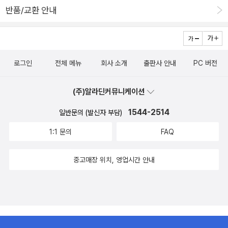
일에 탁월했던 몇몇 국가에서는 셀 수 없을 만큼 많은 혁신이 잇달았
반품/교환 안내
면 정말 움직임이 있어보이기는 하다. 그리고 올 한 해, 자비의 희년을
고, 마침내 번영이 도래했다는 것이다. 근대 경제는 사람들에게 어떤
선포했고 특히 가난하고 소외된 이들에 대한 하느님의 자비에 대해
경험을 안겨 주었을까. 사회 사상과 문학, 예술은 이 시기의 삶과 경험
강조를 하고 있는데. 별 생각없이 하루하루를 지내고 있고, 사순이 벌
을 대체로 어둡게 그렸다. 마르크스의 자본주의 비판과 빅토르 위고
써 4주간이나 지났는데도 나는 전혀 사순을 지내는 것 같지 않으니.
의 『레미제라블』을 상기해 보라. 아동과 여성까지 노동자로 끌어들여
아니, 그것보다도. 오늘 강론을 듣다보니. 관점에 따라 그 감성이라는
로그인
전체 메뉴
회사 소개
출판사 안내
PC 버전
쉴 새 없이 가동되던, 블레이크가 묘사한 <악마의 방앗간>을 떠올릴
것이 - 그 이면에 숨겨진 진실을 알고 있다거나 과장된 표현을 알고
수도 있을 것이다. 그러나 이 책에 따르면 이러한 인상에는 오류가 있
있다거나 하면 오히려 더 역효과를 내면서 불신과 혐오로 뒤바뀌어버
(주)알라딘커뮤니케이션
다. 펠프스는 이것이 근대 경제로 인한 폐헤라기보다는 근대의 출현
리기도 하겠다는 생각이 들었다. 아니, 괜히 부정적인 이야기를 늘어
에 따른 사회적 혼란에 대한 하나의 인상에 가깝다고 주장한다. 이를
1544-2514
일반문의 (발신자 부담)
놓을필요는 없을 것이고. 커다란 줄기로 봤을 때, 제국주의의 침략의
테면 위고가 그린 것은 근대 경제가 작동하는 프랑스의 모습이 아니
도구로 이용되기도 했다는 선교사제들의 선교활동은. 다만 그런 관점
1:1 문의
FAQ
라 루이 필리프 왕정기의 반동적 사회상이었다. 펠프스에 따르면 비
에서만 바라볼 것이 아니라. - 사실 그러한 측면을 완전히 배제할수는
록 자료가 많지는 않지만 19세기의 지표들은 모두 한 방향을 가리키
없겠지만, 그런 선교사제들의 활동은 '선교'라기 보다는 '정치적'인 활
중고매장 위치, 영업시간 안내
고 있다. 근대 경제가 자리를 잡기 시작하면서 민중들의 생활 수준은
동이라고 말하는 것이 더 맞을 것이며. 내가 말하고 싶은 것은 그러한
분명히 개선되었다. 평균 임금이 상승했고 실업률과 빈곤, 불평등이
와중에도 '선교'가 무엇을 의미하는지 깊이 생각하고 사목활동을 하신
감소했다. 글래드스턴과 로버트 기펜은 의회 자료를 바탕으로 <거대
분들이 더 많을 것이라 믿고 싶다는 것이다.천주교박해가 심하던 시
한 물질적 진보의 혜택이 거의 대부분 빈곤층에게 돌아갔다>고 평했
절, 한국으로의 파견은 목숨을 걸고 순교하는 마음으로 고향과 사랑
지만, 마르크스는 애써 이 사실을 무시했다. 실제로 근대 경제가 사람
하는 가족을 떠나 이방으로 향하는 것이었을 테고. - 그들의 신앙을