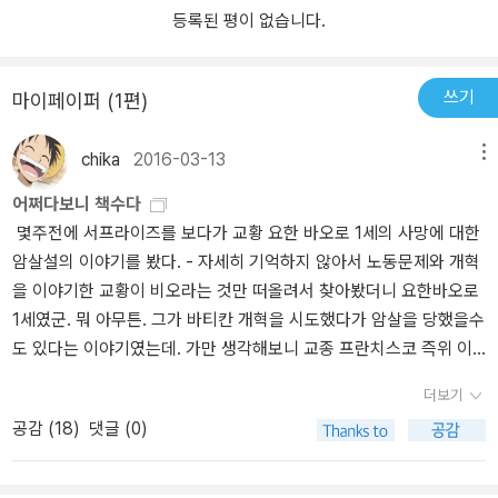
도로 크지는 않았다는 것이다. 오히려 펠프스는 번영의 원천이 평범
등록된 평이 없습니다.
한 개인들의 무수히 많은 작은 혁신에 있었다고 주장한다. 그에게 중
요한 것은 몇몇 탁월한 혁신이 아니라 비록 작더라도 국민 대다수가
쓰기
마이페이퍼 (1편)
참여하는 작은 혁신들이다. 대번영Mass Flourishing, 즉 대중 번영이
란 오직 이 요건이 충족될 때만 가능하다. 이를테면 이 책은 제임스 와
chika
2016-03-13
메뉴
트의 증기기관이 실제로 경제에 미친 영향은 미미했음을 강조하고,
기층 대중으로부터 일어난 거대한 혁신의 파고, 즉 <자생적 혁신>이
어쩌다보니 책수다
경제에 역동성을 불어넣었음을 보여 준다. 그렇다면 근대 경제는 어
몇주전에 서프라이즈를 보다가 교황 요한 바오로 1세의 사망에 대한
떻게 <자생적 혁신>을 만들어 냈을까. 상업 자본주의 시대의 혁신은
암살설의 이야기를 봤다. - 자세히 기억하지 않아서 노동문제와 개혁
몇몇 귀족과 부르주아의 전유물이었으며, 이는 국가를 부유하게 했지
을 이야기한 교황이 비오라는 것만 떠올려서 찾아봤더니 요한바오로
만 대중의 부에는 기여하지 않았다. 19세기 초는 근대의 출발이었다.
1세였군. 뭐 아무튼. 그가 바티칸 개혁을 시도했다가 암살을 당했을수
에릭 홉스봄이 <혁명의 시대>로 명명한 이 시기에 개인의 성장과 참
도 있다는 이야기였는데. 가만 생각해보니 교종 프란치스코 즉위 이
여를 강조하는 <근대적 가치관>이 점차 보편성을 확보했다. 참정권
후에, 오래전에 유학생활을 하다가 돌아오신 신부님께 뜬금없이 바티
이 확대되고 민주주의가 뿌리를 내렸다. 회사법 등의 상업 및 금융 제
더보기
칸 은행의 계좌를 해지해달라는 요청이 들어왔다는 이야기가 생각났
도가 경제 참여의 장벽을 허물기 시작했다. 그리고 무엇보다 도전과
공감 (
18
)
댓글 (0)
다. 유학생활을 할때 계좌 개설을 했지만 귀국하면서 십수년을 그대
모험, 혁신을 강조하는 <문화>가 힘을 얻었다. 근대는 개인이 오로지
로 방치해 둔 계좌였을텐데. 뭔가 개혁을 시도하고 있고 변화가 있다
자신의 의지에 따라 세상에 나아가 꿈을 펼칠 수 있도록 독려했다. 이
는 이야기들이 흘러나오기는 한데 이리저리 주워들은 이야기들을 보