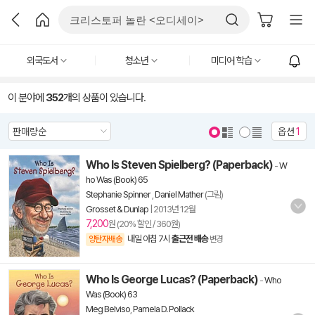
외국도서
청소년
미디어 학습
이 분야에
352
개의 상품이 있습니다.
옵션
1
Who Is Steven Spielberg? (Paperback)
-
W
ho Was (Book) 65
Stephanie Spinner
,
Daniel Mather
(그림)
Grosset & Dunlap
|
2013년 12월
7,200
원 (20% 할인 / 360원)
내일 아침 7시
출근전 배송
양탄자배송
변경
Who Is George Lucas? (Paperback)
-
Who
Was (Book) 63
Meg Belviso
,
Pamela D. Pollack