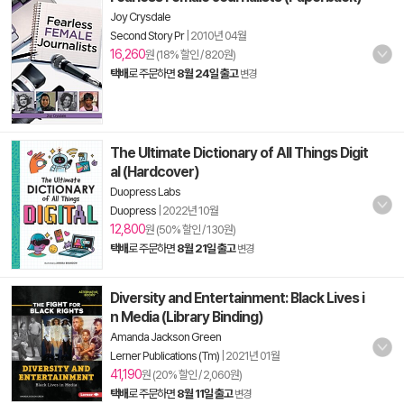
Joy Crysdale
Second Story Pr
|
2010년 04월
16,260
원 (18% 할인 / 820원)
택배
로 주문하면
8월 24일 출고
변경
The Ultimate Dictionary of All Things Digit
al (Hardcover)
Duopress Labs
Duopress
|
2022년 10월
12,800
원 (50% 할인 / 130원)
택배
로 주문하면
8월 21일 출고
변경
Diversity and Entertainment: Black Lives i
n Media (Library Binding)
Amanda Jackson Green
Lerner Publications (Tm)
|
2021년 01월
41,190
원 (20% 할인 / 2,060원)
택배
로 주문하면
8월 11일 출고
변경