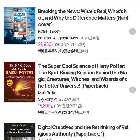
Breaking the News: What's Real, What's N
ot, and Why the Difference Matters (Hard
cover)
ROBIN TERRY
National Geographic Kids
|
2020년 10월
28,980
원 (20% 할인 / 1,450원)
택배
로 주문하면
8월 21일 출고
변경
The Super Cool Science of Harry Potter:
The Spell-Binding Science Behind the Ma
gic, Creatures, Witches, and Wizards of t
he Potter Universe! (Paperback)
Mark Brake
Sky Pony Pr
|
2020년 09월
19,300
원 (18% 할인 / 970원)
택배
로 주문하면
8월 24일 출고
변경
Digital Creatives and the Rethinking of Rel
igious Authority (Paperback, 1)