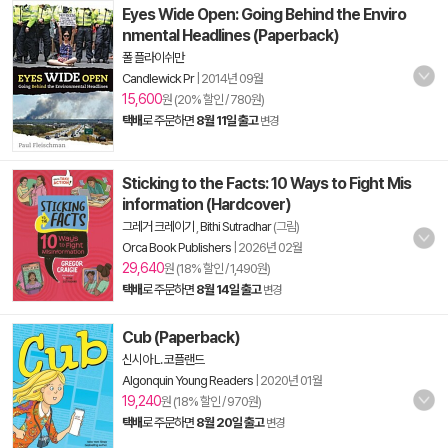
Eyes Wide Open: Going Behind the Enviro
nmental Headlines (Paperback)
폴 플라이쉬만
Candlewick Pr
|
2014년 09월
15,600
원 (20% 할인 / 780원)
택배
로 주문하면
8월 11일 출고
변경
Sticking to the Facts: 10 Ways to Fight Mis
information (Hardcover)
그레거 크레이기
,
Bithi Sutradhar
(그림)
Orca Book Publishers
|
2026년 02월
29,640
원 (18% 할인 / 1,490원)
택배
로 주문하면
8월 14일 출고
변경
Cub (Paperback)
신시아 L. 코플랜드
Algonquin Young Readers
|
2020년 01월
19,240
원 (18% 할인 / 970원)
택배
로 주문하면
8월 20일 출고
변경