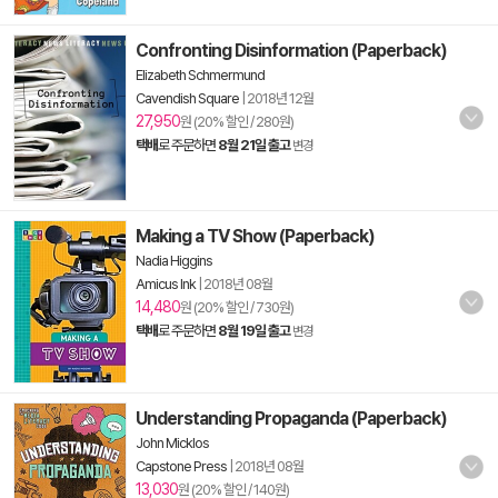
Confronting Disinformation (Paperback)
Elizabeth Schmermund
Cavendish Square
|
2018년 12월
27,950
원 (20% 할인 / 280원)
택배
로 주문하면
8월 21일 출고
변경
Making a TV Show (Paperback)
Nadia Higgins
Amicus Ink
|
2018년 08월
14,480
원 (20% 할인 / 730원)
택배
로 주문하면
8월 19일 출고
변경
Understanding Propaganda (Paperback)
John Micklos
Capstone Press
|
2018년 08월
13,030
원 (20% 할인 / 140원)