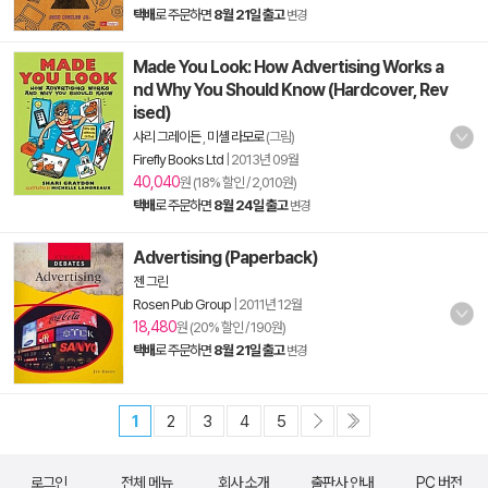
택배
로 주문하면
8월 21일 출고
변경
Made You Look: How Advertising Works a
nd Why You Should Know (Hardcover, Rev
ised)
샤리 그레이든
,
미셸 라모로
(그림)
Firefly Books Ltd
|
2013년 09월
40,040
원 (18% 할인 / 2,010원)
택배
로 주문하면
8월 24일 출고
변경
Advertising (Paperback)
젠 그린
Rosen Pub Group
|
2011년 12월
18,480
원 (20% 할인 / 190원)
택배
로 주문하면
8월 21일 출고
변경
1
2
3
4
5
로그인
전체 메뉴
회사 소개
출판사 안내
PC 버전