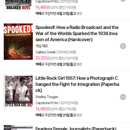
Capstone Pr Inc
|
2011년 06월
14,480
원 (20% 할인 / 150원)
택배
로 주문하면
8월 21일 출고
변경
Spooked!: How a Radio Broadcast and the
War of the Worlds Sparked the 1938 Inva
sion of America (Hardcover)
게일 재로
Calkins Creek
|
2018년 08월
33,320
원 (20% 할인 / 1,670원)
택배
로 주문하면
8월 21일 출고
변경
Little Rock Girl 1957: How a Photograph C
hanged the Fight for Integration (Paperba
ck)
Shelley Tougas
Capstone Pr Inc
|
2011년 06월
14,480
원 (20% 할인 / 150원)
택배
로 주문하면
8월 21일 출고
변경
Fearless Female Journalists (Paperback)