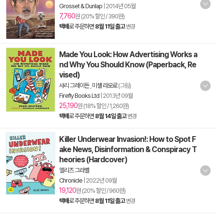
Grosset & Dunlap
|
2014년 05월
7,760
원 (20% 할인 / 390원)
택배
로 주문하면
8월 11일 출고
변경
Made You Look: How Advertising Works a
nd Why You Should Know (Paperback, Re
vised)
샤리 그레이든
,
미셸 라모로
(그림)
Firefly Books Ltd
|
2013년 09월
25,190
원 (18% 할인 / 1,260원)
택배
로 주문하면
8월 14일 출고
변경
Killer Underwear Invasion!: How to Spot F
ake News, Disinformation & Conspiracy T
heories (Hardcover)
엘리즈 그라벨
Chronicle
|
2022년 09월
19,120
원 (20% 할인 / 960원)
택배
로 주문하면
8월 11일 출고
변경