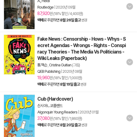
A., Heidi
Routledge
|
2020년 09월
87,920
원 (18% 할인 / 4,400원)
택배
로 주문하면
8월 26일 출고
변경
Fake News : Censorship - Hows - Whys - S
ecret Agendas - Wrongs - Rights - Conspi
racy Theories - The Media Vs Politicians -
Wiki Leaks (Paperback)
톰 잭슨
,
Cristina Guitian
(그림)
QEB Publishing
|
2020년 08월
19,960
원 (18% 할인 / 1,000원)
택배
로 주문하면
8월 19일 출고
변경
Cub (Hardcover)
신시아 L. 코플랜드
Algonquin Young Readers
|
2020년 01월
37,080
원 (18% 할인 / 1,860원)
택배
로 주문하면
8월 20일 출고
변경