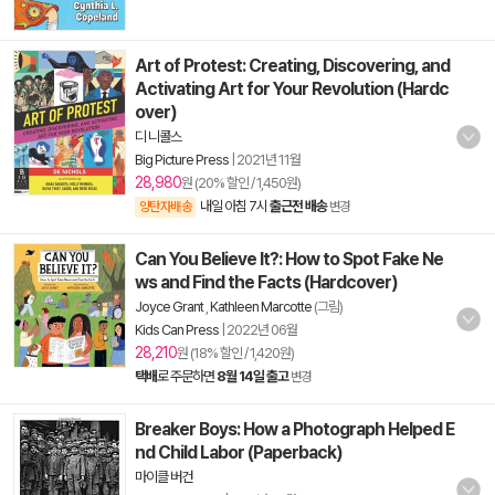
Art of Protest: Creating, Discovering, and
Activating Art for Your Revolution (Hardc
over)
디 니콜스
Big Picture Press
|
2021년 11월
28,980
원 (20% 할인 / 1,450원)
내일 아침 7시
출근전 배송
양탄자배송
변경
Can You Believe It?: How to Spot Fake Ne
ws and Find the Facts (Hardcover)
Joyce Grant
,
Kathleen Marcotte
(그림)
Kids Can Press
|
2022년 06월
28,210
원 (18% 할인 / 1,420원)
택배
로 주문하면
8월 14일 출고
변경
Breaker Boys: How a Photograph Helped E
nd Child Labor (Paperback)
마이클 버건