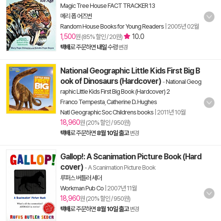
Magic Tree House FACT TRACKER 13
메리 폽 어즈번
Random House Books for Young Readers
|
2005년 02월
1,500
10.0
원 (85% 할인 / 20원)
택배
로 주문하면
내일
수령
변경
National Geographic Little Kids First Big B
ook of Dinosaurs (Hardcover)
-
National Geog
raphic Little Kids First Big Book (Hardcover) 2
Franco Tempesta
,
Catherine D. Hughes
Natl Geographic Soc Childrens books
|
2011년 10월
18,960
원 (20% 할인 / 950원)
택배
로 주문하면
8월 10일 출고
변경
Gallop!: A Scanimation Picture Book (Hard
cover)
- A Scanimation Picture Book
루퍼스 버틀러 세더
Workman Pub Co
|
2007년 11월
18,960
원 (20% 할인 / 950원)
택배
로 주문하면
8월 10일 출고
변경