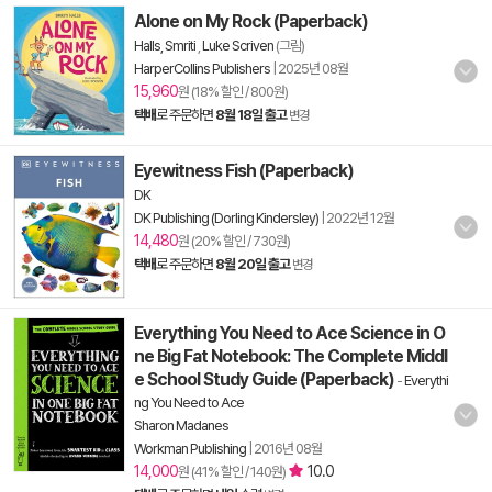
Alone on My Rock (Paperback)
Halls, Smriti
,
Luke Scriven
(그림)
HarperCollins Publishers
|
2025년 08월
15,960
원 (18% 할인 / 800원)
택배
로 주문하면
8월 18일 출고
변경
Eyewitness Fish (Paperback)
DK
DK Publishing (Dorling Kindersley)
|
2022년 12월
14,480
원 (20% 할인 / 730원)
택배
로 주문하면
8월 20일 출고
변경
Everything You Need to Ace Science in O
ne Big Fat Notebook: The Complete Middl
e School Study Guide (Paperback)
-
Everythi
ng You Need to Ace
Sharon Madanes
Workman Publishing
|
2016년 08월
14,000
10.0
원 (41% 할인 / 140원)