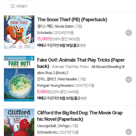
미리보기
The Snow Thief (PB) (Paperback)
앨리스 해밍
,
Nicola Slater
(그림)
Scholastic
|
2024년 10월
15,960
원 (18% 할인 / 800원)
택배
로 주문하면
8월 18일 출고
변경
Fake Out!: Animals That Play Tricks (Paper
back)
- Animals That Play Tricks
-
All Aboard Reading St
ation Stop 2 (Book) 2
진저 L. 클라크
,
Pete Mueller
(그림)
Penguin Young Readers
|
2007년 11월
8,680
원 (20% 할인 / 440원)
택배
로 주문하면
8월 20일 출고
변경
Clifford the Big Red Dog: The Movie Grap
hic Novel (Paperback)
Georgia Ball
,
Chi Ngo
(그림)
Scholastic Inc.
|
2021년 12월