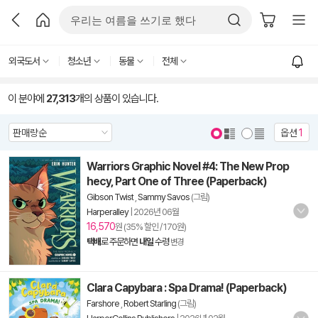
외국도서
청소년
동물
전체
이 분야에
27,313
개의 상품이 있습니다.
옵션
1
Warriors Graphic Novel #4: The New Prop
hecy, Part One of Three (Paperback)
Gibson Twist
,
Sammy Savos
(그림)
Harperalley
|
2026년 06월
16,570
원 (35% 할인 / 170원)
택배
로 주문하면
내일
수령
변경
Clara Capybara : Spa Drama! (Paperback)
Farshore
,
Robert Starling
(그림)