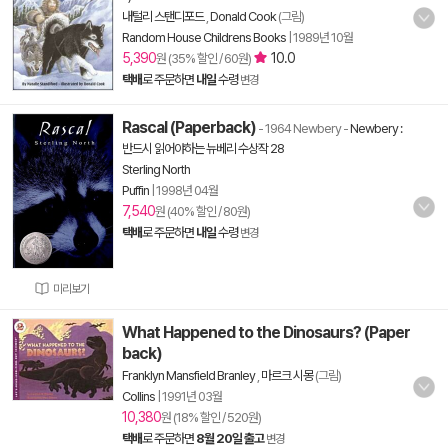
내털리 스탠디포드
,
Donald Cook
(그림)
Random House Childrens Books
|
1989년 10월
5,390
10.0
원 (35% 할인 / 60원)
택배
로 주문하면
내일
수령
변경
Rascal (Paperback)
- 1964 Newbery
-
Newbery :
반드시 읽어야하는 뉴베리 수상작 28
Sterling North
Puffin
|
1998년 04월
7,540
원 (40% 할인 / 80원)
택배
로 주문하면
내일
수령
변경
미리보기
What Happened to the Dinosaurs? (Paper
back)
Franklyn Mansfield Branley
,
마르크 시몽
(그림)
Collins
|
1991년 03월
10,380
원 (18% 할인 / 520원)
택배
로 주문하면
8월 20일 출고
변경