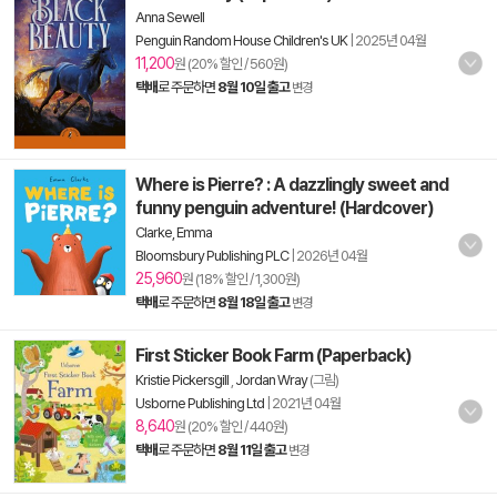
Anna Sewell
Penguin Random House Children's UK
|
2025년 04월
11,200
원 (20% 할인 / 560원)
택배
로 주문하면
8월 10일 출고
변경
Where is Pierre? : A dazzlingly sweet and
funny penguin adventure! (Hardcover)
Clarke, Emma
Bloomsbury Publishing PLC
|
2026년 04월
25,960
원 (18% 할인 / 1,300원)
택배
로 주문하면
8월 18일 출고
변경
First Sticker Book Farm (Paperback)
Kristie Pickersgill
,
Jordan Wray
(그림)
Usborne Publishing Ltd
|
2021년 04월
8,640
원 (20% 할인 / 440원)
택배
로 주문하면
8월 11일 출고
변경