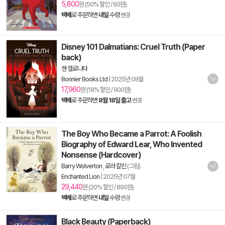
5,800
원 (50% 할인 / 60원)
택배
로 주문하면
내일
수령
변경
Disney 101 Dalmatians: Cruel Truth (Paper
back)
젠 캘로니타
Bonnier Books Ltd
|
2025년 09월
17,960
원 (18% 할인 / 900원)
택배
로 주문하면
8월 18일 출고
변경
The Boy Who Became a Parrot: A Foolish
Biography of Edward Lear, Who Invented
Nonsense (Hardcover)
Barry Wolverton
,
로라 칼린
(그림)
Enchanted Lion
|
2025년 07월
29,440
원 (20% 할인 / 890원)
택배
로 주문하면
내일
수령
변경
Black Beauty (Paperback)