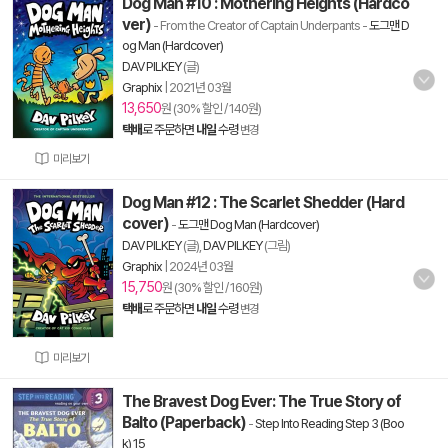
Dog Man #10 : Mothering Heights (Hardco
ver)
- From the Creator of Captain Underpants
-
도그맨 D
og Man (Hardcover)
DAV PILKEY
(글)
Graphix
|
2021년 03월
13,650
원 (30% 할인 / 140원)
택배
로 주문하면
내일
수령
변경
미리보기
Dog Man #12 : The Scarlet Shedder (Hard
cover)
-
도그맨 Dog Man (Hardcover)
DAV PILKEY
(글),
DAV PILKEY
(그림)
Graphix
|
2024년 03월
15,750
원 (30% 할인 / 160원)
택배
로 주문하면
내일
수령
변경
미리보기
The Bravest Dog Ever: The True Story of
Balto (Paperback)
-
Step Into Reading Step 3 (Boo
k) 15