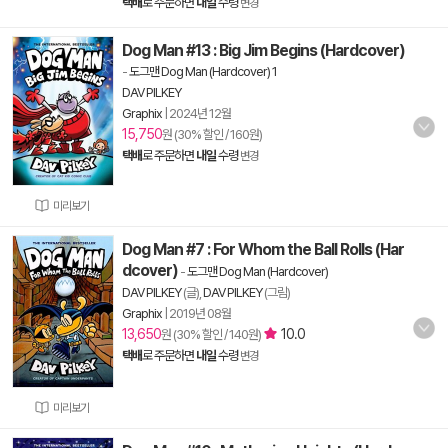
택배
로 주문하면
내일
수령
변경
Dog Man #13 : Big Jim Begins (Hardcover)
-
도그맨 Dog Man (Hardcover) 1
DAV PILKEY
Graphix
|
2024년 12월
15,750
원 (30% 할인 / 160원)
택배
로 주문하면
내일
수령
변경
미리보기
Dog Man #7 : For Whom the Ball Rolls (Har
dcover)
-
도그맨 Dog Man (Hardcover)
DAV PILKEY
(글),
DAV PILKEY
(그림)
Graphix
|
2019년 08월
13,650
10.0
원 (30% 할인 / 140원)
택배
로 주문하면
내일
수령
변경
미리보기