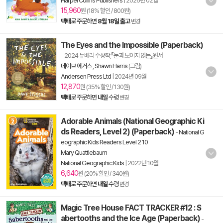
HarperCollins Publishers
|
2026년 02월
15,960
원 (18% 할인 / 800원)
택배
로 주문하면
8월 18일 출고
변경
The Eyes and the Impossible (Paperback)
- 2024 뉴베리 수상작,『눈과 보이지 않는』원서
데이브 에거스
,
Shawn Harris
(그림)
Andersen Press Ltd
|
2024년 09월
12,870
원 (35% 할인 / 130원)
택배
로 주문하면
내일
수령
변경
Adorable Animals (National Geographic Ki
ds Readers, Level 2) (Paperback)
-
National G
eographic Kids Readers Level 2 10
Mary Quattlebaum
National Geographic Kids
|
2022년 10월
6,640
원 (20% 할인 / 340원)
택배
로 주문하면
내일
수령
변경
Magic Tree House FACT TRACKER #12 : S
abertooths and the Ice Age (Paperback)
-