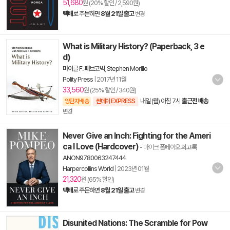
51,680
원 (20% 할인 / 2,590원)
택배
로 주문하면
8월 21일 출고
변경
What is Military History? (Paperback, 3 e
d)
마이클 F. 패브코빅
,
Stephen Morillo
Polity Press
|
2017년 11월
33,560
원 (25% 할인 / 340원)
내일 (월) 아침 7시
출근전 배송
양탄자배송
썬데이 EXPRESS
변경
Never Give an Inch: Fighting for the Ameri
ca I Love (Hardcover)
- 마이크 폼페이오 회고록
ANON9780063247444
Harpercollins World
|
2023년 01월
21,320
원 (65% 할인)
택배
로 주문하면
8월 21일 출고
변경
Disunited Nations: The Scramble for Pow