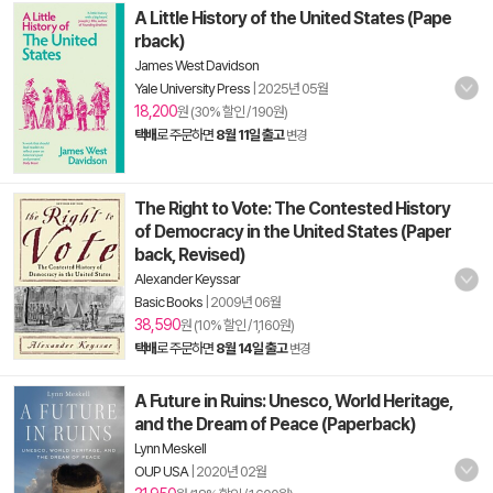
A Little History of the United States (Pape
rback)
James West Davidson
Yale University Press
|
2025년 05월
18,200
원 (30% 할인 / 190원)
택배
로 주문하면
8월 11일 출고
변경
The Right to Vote: The Contested History
of Democracy in the United States (Paper
back, Revised)
Alexander Keyssar
Basic Books
|
2009년 06월
38,590
원 (10% 할인 / 1,160원)
택배
로 주문하면
8월 14일 출고
변경
A Future in Ruins: Unesco, World Heritage,
and the Dream of Peace (Paperback)
Lynn Meskell
OUP USA
|
2020년 02월