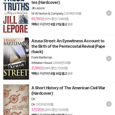
tes (Hardcover)
Jill Lepore
W. W. Norton & Company
|
2018년 09월
65,160
원 (10% 할인 / 1,960원)
택배
로 주문하면
8월 21일 출고
변경
Azusa Street: An Eyewitness Account to
the Birth of the Pentecostal Revival (Pape
rback)
Frank Bartleman
Whitaker House
|
2000년 09월
21,960
원 (18% 할인 / 1,100원)
택배
로 주문하면
8월 14일 출고
변경
A Short History of The American Civil War
(Hardcover)
DK
Dk
|
2020년 05월
37,020
원 (20% 할인 / 1,120원)