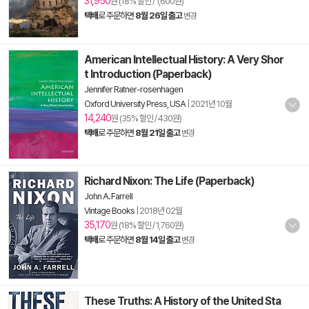
31,950
원 (18% 할인 / 1,600원)
택배
로 주문하면
8월 26일 출고
변경
American Intellectual History: A Very Shor
t Introduction (Paperback)
Jennifer Ratner-rosenhagen
Oxford University Press, USA
|
2021년 10월
14,240
원 (35% 할인 / 430원)
택배
로 주문하면
8월 21일 출고
변경
Richard Nixon: The Life (Paperback)
John A. Farrell
Vintage Books
|
2018년 02월
35,170
원 (18% 할인 / 1,760원)
택배
로 주문하면
8월 14일 출고
변경
These Truths: A History of the United Sta