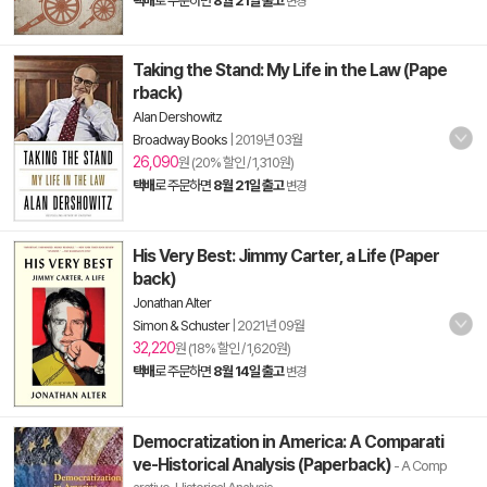
택배
로 주문하면
8월 21일 출고
변경
Taking the Stand: My Life in the Law (Pape
rback)
Alan Dershowitz
Broadway Books
|
2019년 03월
26,090
원 (20% 할인 / 1,310원)
택배
로 주문하면
8월 21일 출고
변경
His Very Best: Jimmy Carter, a Life (Paper
back)
Jonathan Alter
Simon & Schuster
|
2021년 09월
32,220
원 (18% 할인 / 1,620원)
택배
로 주문하면
8월 14일 출고
변경
Democratization in America: A Comparati
ve-Historical Analysis (Paperback)
- A Comp