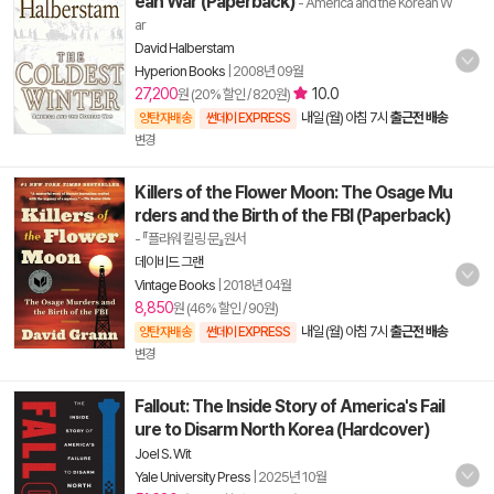
ean War (Paperback)
- America and the Korean W
ar
David Halberstam
Hyperion Books
|
2008년 09월
27,200
10.0
원 (20% 할인 / 820원)
내일 (월) 아침 7시
출근전 배송
양탄자배송
썬데이 EXPRESS
변경
Killers of the Flower Moon: The Osage Mu
rders and the Birth of the FBI (Paperback)
- 『플라워 킬링 문』원서
데이비드 그랜
Vintage Books
|
2018년 04월
8,850
원 (46% 할인 / 90원)
내일 (월) 아침 7시
출근전 배송
양탄자배송
썬데이 EXPRESS
변경
Fallout: The Inside Story of America's Fail
ure to Disarm North Korea (Hardcover)
Joel S. Wit
Yale University Press
|
2025년 10월