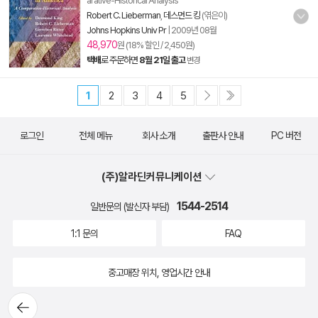
arative-Historical Analysis
Robert C. Lieberman
,
데스먼드 킹
(엮은이)
Johns Hopkins Univ Pr
|
2009년 08월
48,970
원 (18% 할인 / 2,450원)
택배
로 주문하면
8월 21일 출고
변경
1
2
3
4
5
로그인
전체 메뉴
회사 소개
출판사 안내
PC 버전
(주)알라딘커뮤니케이션
1544-2514
일반문의 (발신자 부담)
1:1 문의
FAQ
중고매장 위치, 영업시간 안내
뒤로가
기