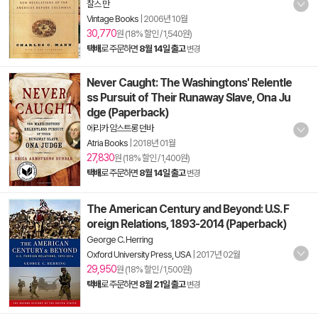
찰스 만
Vintage Books
|
2006년 10월
30,770
원 (18% 할인 / 1,540원)
택배
로 주문하면
8월 14일 출고
변경
Never Caught: The Washingtons' Relentle
ss Pursuit of Their Runaway Slave, Ona Ju
dge (Paperback)
에리카 암스트롱 던바
Atria Books
|
2018년 01월
27,830
원 (18% 할인 / 1,400원)
택배
로 주문하면
8월 14일 출고
변경
The American Century and Beyond: U.S. F
oreign Relations, 1893-2014 (Paperback)
George C. Herring
Oxford University Press, USA
|
2017년 02월
29,950
원 (18% 할인 / 1,500원)
택배
로 주문하면
8월 21일 출고
변경