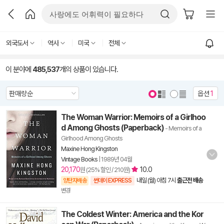
외국도서
역사
미국
전체
이 분야에
485,537
개의 상품이 있습니다.
옵션
1
The Woman Warrior: Memoirs of a Girlhoo
d Among Ghosts (Paperback)
- Memoirs of a
Girlhood Among Ghosts
Maxine Hong Kingston
Vintage Books
|
1989년 04월
20,170
10.0
원 (25% 할인 / 210원)
내일 (월) 아침 7시
출근전 배송
양탄자배송
썬데이 EXPRESS
변경
The Coldest Winter: America and the Kor