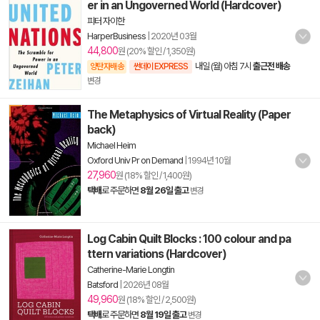
er in an Ungoverned World (Hardcover)
피터 자이한
HarperBusiness
|
2020년 03월
44,800
원 (20% 할인 / 1,350원)
내일 (월) 아침 7시
출근전 배송
양탄자배송
썬데이 EXPRESS
변경
The Metaphysics of Virtual Reality (Paper
back)
Michael Heim
Oxford Univ Pr on Demand
|
1994년 10월
27,960
원 (18% 할인 / 1,400원)
택배
로 주문하면
8월 26일 출고
변경
Log Cabin Quilt Blocks : 100 colour and pa
ttern variations (Hardcover)
Catherine-Marie Longtin
Batsford
|
2026년 08월
49,960
원 (18% 할인 / 2,500원)
택배
로 주문하면
8월 19일 출고
변경