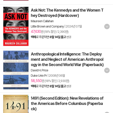
Ask Not: The Kennedys and the Women T
hey Destroyed (Hardcover)
Maureen Callahan
Little Brown and Company
|
2024년 07월
47,630
원 (18% 할인 / 2,390원)
택배
로 주문하면
8월 14일 출고
변경
Anthropological Intelligence: The Deploy
ment and Neglect of American Anthropol
ogy in the Second World War (Paperback)
David H. Price
Duke Univ Pr
|
2008년 06월
58,550
원 (18% 할인 / 2,930원)
택배
로 주문하면
8월 14일 출고
변경
1491 (Second Edition): New Revelations of
the Americas Before Columbus (Paperba
ck)