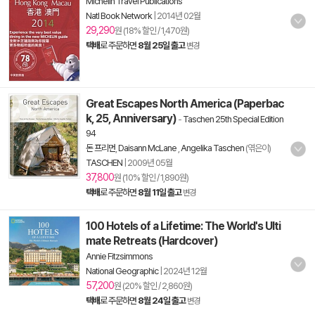
Michelin Travel Publications
Natl Book Network
|
2014년 02월
29,290
원 (18% 할인 / 1,470원)
택배
로 주문하면
8월 25일 출고
변경
Great Escapes North America (Paperbac
k, 25, Anniversary)
-
Taschen 25th Special Edition
94
돈 프리먼
,
Daisann McLane
,
Angelika Taschen
(엮은이)
TASCHEN
|
2009년 05월
37,800
원 (10% 할인 / 1,890원)
택배
로 주문하면
8월 11일 출고
변경
100 Hotels of a Lifetime: The World's Ulti
mate Retreats (Hardcover)
Annie Fitzsimmons
National Geographic
|
2024년 12월
57,200
원 (20% 할인 / 2,860원)
택배
로 주문하면
8월 24일 출고
변경