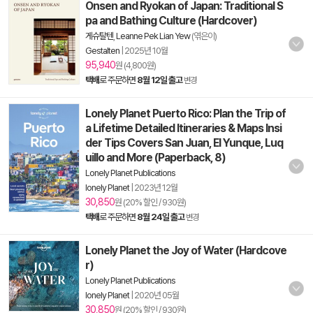
Onsen and Ryokan of Japan: Traditional S
pa and Bathing Culture (Hardcover)
게슈탈텐
,
Leanne Pek Lian Yew
(엮은이)
Gestalten
|
2025년 10월
95,940
원 (4,800원)
택배
로 주문하면
8월 12일 출고
변경
Lonely Planet Puerto Rico: Plan the Trip of
a Lifetime Detailed Itineraries & Maps Insi
der Tips Covers San Juan, El Yunque, Luq
uillo and More (Paperback, 8)
Lonely Planet Publications
lonely Planet
|
2023년 12월
30,850
원 (20% 할인 / 930원)
택배
로 주문하면
8월 24일 출고
변경
Lonely Planet the Joy of Water (Hardcove
r)
Lonely Planet Publications
lonely Planet
|
2020년 05월
30,850
원 (20% 할인 / 930원)