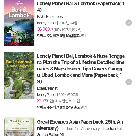
Lonely Planet Bali & Lombok (Paperback, 1
4)
R. Ver Berkmoes
lonely Planet
|
2013년 04월
38,080
원 (18% 할인 / 1,910원)
택배
로 주문하면
8월 18일 출고
변경
Lonely Planet Bali, Lombok & Nusa Tengga
ra: Plan the Trip of a Lifetime Detailed Itine
raries & Maps Insider Tips Covers Cangg
u, Ubud, Lombok and More (Paperback, 1
9)
Lonely Planet
lonely Planet
|
2024년 07월
32,780
원 (20% 할인 / 990원)
택배
로 주문하면
8월 24일 출고
변경
Great Escapes Asia (Paperback, 25th, An
niversary)
- Tachen 25th Anniversary
-
Taschen 25th
Special Edition 95