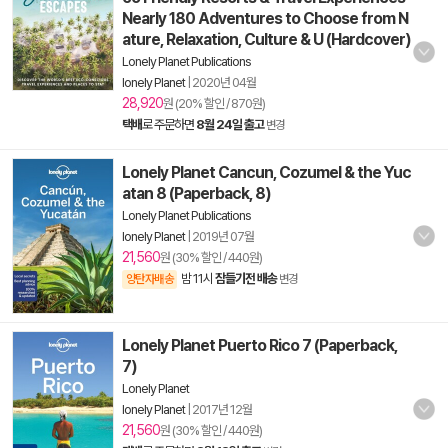
Nearly 180 Adventures to Choose from N
ature, Relaxation, Culture & U (Hardcover)
Lonely Planet Publications
lonely Planet
|
2020년 04월
28,920
원 (20% 할인 / 870원)
택배
로 주문하면
8월 24일 출고
변경
Lonely Planet Cancun, Cozumel & the Yuc
atan 8 (Paperback, 8)
Lonely Planet Publications
lonely Planet
|
2019년 07월
21,560
원 (30% 할인 / 440원)
밤 11시
잠들기전 배송
양탄자배송
변경
Lonely Planet Puerto Rico 7 (Paperback,
7)
Lonely Planet
lonely Planet
|
2017년 12월
21,560
원 (30% 할인 / 440원)