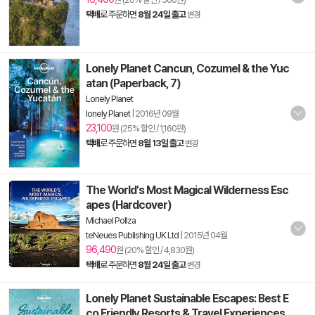
택배
로 주문하면
8월 24일 출고
변경
Lonely Planet Cancun, Cozumel & the Yuc
atan (Paperback, 7)
Lonely Planet
lonely Planet
|
2016년 09월
23,100
원 (25% 할인 / 1,160원)
택배
로 주문하면
8월 13일 출고
변경
The World's Most Magical Wilderness Esc
apes (Hardcover)
Michael Pollza
teNeues Publishing UK Ltd
|
2015년 04월
96,490
원 (20% 할인 / 4,830원)
택배
로 주문하면
8월 24일 출고
변경
Lonely Planet Sustainable Escapes: Best E
co Friendly Resorts & Travel Experiences