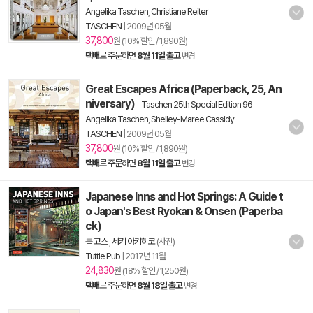
Angelika Taschen
,
Christiane Reiter
TASCHEN
|
2009년 05월
37,800
원 (10% 할인 / 1,890원)
택배
로 주문하면
8월 11일 출고
변경
Great Escapes Africa (Paperback, 25, An
niversary)
-
Taschen 25th Special Edition 96
Angelika Taschen
,
Shelley-Maree Cassidy
TASCHEN
|
2009년 05월
37,800
원 (10% 할인 / 1,890원)
택배
로 주문하면
8월 11일 출고
변경
Japanese Inns and Hot Springs: A Guide t
o Japan's Best Ryokan & Onsen (Paperba
ck)
롭 고스
,
세키 아키히코
(사진)
Tuttle Pub
|
2017년 11월
24,830
원 (18% 할인 / 1,250원)
택배
로 주문하면
8월 18일 출고
변경