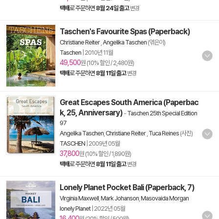
택배
로 주문하면
8월 24일 출고
변경
Taschen's Favourite Spas (Paperback)
Christiane Reiter
,
Angelika Taschen
(엮은이)
Taschen
|
2010년 11월
49,500
원 (10% 할인 / 2,480원)
택배
로 주문하면
8월 11일 출고
변경
Great Escapes South America (Paperbac
k, 25, Anniversary)
-
Taschen 25th Special Edition
97
Angelika Taschen
,
Christiane Reiter
,
Tuca Reines
(사진)
TASCHEN
|
2009년 05월
37,800
원 (10% 할인 / 1,890원)
택배
로 주문하면
8월 11일 출고
변경
Lonely Planet Pocket Bali (Paperback, 7)
Virginia Maxwell
,
Mark Johanson
,
Masovaida Morgan
lonely Planet
|
2022년 05월
16,400
원 (20% 할인 / 500원)