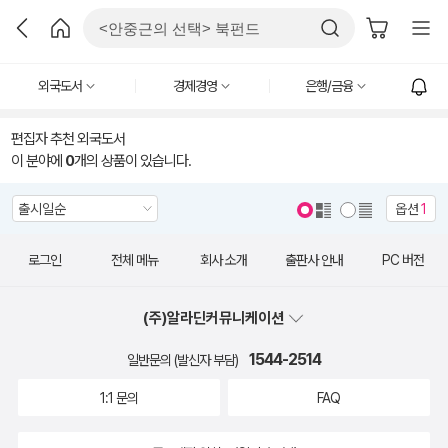
외국도서
경제경영
은행/금융
편집자 추천 외국도서
이 분야에
0
개의 상품이 있습니다.
옵션
1
로그인
전체 메뉴
회사 소개
출판사 안내
PC 버전
(주)알라딘커뮤니케이션
1544-2514
일반문의 (발신자 부담)
1:1 문의
FAQ