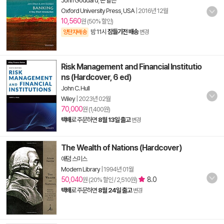
John Goddard
,
존 윌슨
Oxford University Press, USA
|
2016년 12월
10,560
원 (50% 할인)
밤 11시
잠들기전 배송
양탄자배송
변경
Risk Management and Financial Institutio
ns (Hardcover, 6 ed)
John C. Hull
Wiley
|
2023년 02월
70,000
원 (1,400원)
택배
로 주문하면
8월 13일 출고
변경
The Wealth of Nations (Hardcover)
애덤 스미스
Modern Library
|
1994년 01월
50,040
8.0
원 (20% 할인 / 2,510원)
택배
로 주문하면
8월 24일 출고
변경