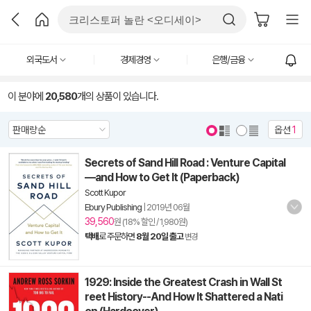
외국도서
경제경영
은행/금융
이 분야에
20,580
개의 상품이 있습니다.
옵션
1
Secrets of Sand Hill Road : Venture Capital
—and How to Get It (Paperback)
Scott Kupor
Ebury Publishing
|
2019년 06월
39,560
원 (18% 할인 / 1,980원)
택배
로 주문하면
8월 20일 출고
변경
1929: Inside the Greatest Crash in Wall St
reet History--And How It Shattered a Nati