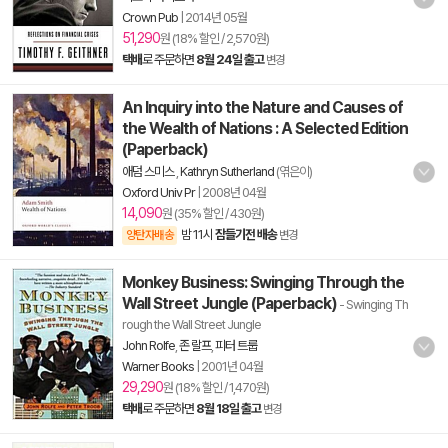
Crown Pub
|
2014년 05월
51,290
원 (18% 할인 / 2,570원)
택배
로 주문하면
8월 24일 출고
변경
An Inquiry into the Nature and Causes of
the Wealth of Nations : A Selected Edition
(Paperback)
애덤 스미스
,
Kathryn Sutherland
(엮은이)
Oxford Univ Pr
|
2008년 04월
14,090
원 (35% 할인 / 430원)
밤 11시
잠들기전 배송
양탄자배송
변경
Monkey Business: Swinging Through the
Wall Street Jungle (Paperback)
- Swinging Th
rough the Wall Street Jungle
John Rolfe
,
존 랄프
,
피터 트룹
Warner Books
|
2001년 04월
29,290
원 (18% 할인 / 1,470원)
택배
로 주문하면
8월 18일 출고
변경