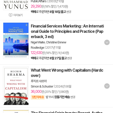
PublicAffairs
|
2003년 10월
29,290
원 (18% 할인 / 1,470원)
택배
로 주문하면
8월 18일 출고
변경
미리보기
Financial Services Marketing : An Internati
onal Guide to Principles and Practice (Pap
erback, 3 ed)
Nigel Waite
,
Christine Ennew
Routledge
|
2017년 11월
122,630
원 (18% 할인 / 6,140원)
택배
로 주문하면
8월 27일 출고
변경
What Went Wrong with Capitalism (Hardc
over)
루치르 샤르마
Simon & Schuster
|
2024년 06월
36,000
원 (20% 할인 / 1,080원)
밤 11시
잠들기전 배송
양탄자배송
변경