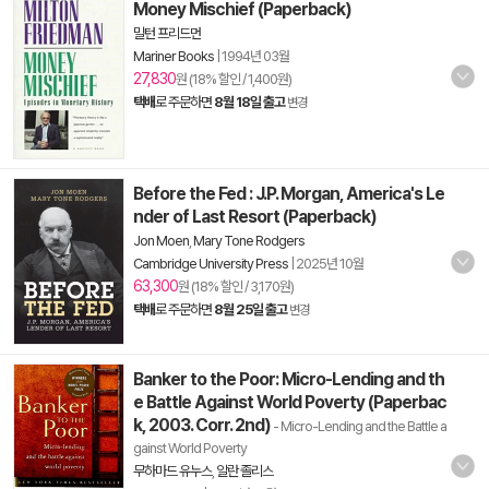
Money Mischief (Paperback)
밀턴 프리드먼
Mariner Books
|
1994년 03월
27,830
원 (18% 할인 / 1,400원)
택배
로 주문하면
8월 18일 출고
변경
Before the Fed : J.P. Morgan, America's Le
nder of Last Resort (Paperback)
Jon Moen
,
Mary Tone Rodgers
Cambridge University Press
|
2025년 10월
63,300
원 (18% 할인 / 3,170원)
택배
로 주문하면
8월 25일 출고
변경
Banker to the Poor: Micro-Lending and th
e Battle Against World Poverty (Paperbac
k, 2003. Corr. 2nd)
- Micro-Lending and the Battle a
gainst World Poverty
무하마드 유누스
,
알란 졸리스