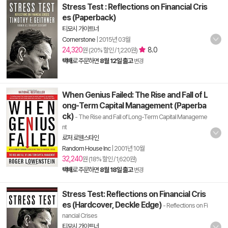
Stress Test : Reflections on Financial Cris
es (Paperback)
티모시 가이트너
Cornerstone
|
2015년 03월
24,320
8.0
원 (20% 할인 / 1,220원)
택배
로 주문하면
8월 12일 출고
변경
When Genius Failed: The Rise and Fall of L
ong-Term Capital Management (Paperba
ck)
- The Rise and Fall of Long-Term Capital Manageme
nt
로저 로웬스타인
Random House Inc
|
2001년 10월
32,240
원 (18% 할인 / 1,620원)
택배
로 주문하면
8월 18일 출고
변경
Stress Test: Reflections on Financial Cris
es (Hardcover, Deckle Edge)
- Reflections on Fi
nancial Crises
티모시 가이트너