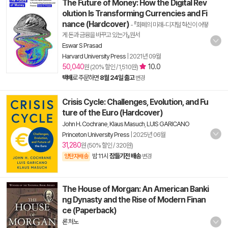
The Future of Money: How the Digital Rev
olution Is Transforming Currencies and Fi
nance (Hardcover)
- 『화폐의 미래-디지털 혁신이 어떻
게 돈과 금융을 바꾸고 있는가』원서
Eswar S Prasad
Harvard University Press
|
2021년 09월
50,040
10.0
원 (20% 할인 / 1,510원)
택배
로 주문하면
8월 24일 출고
변경
Crisis Cycle: Challenges, Evolution, and Fu
ture of the Euro (Hardcover)
John H. Cochrane
,
Klaus Masuch
,
LUIS GARICANO
Princeton University Press
|
2025년 06월
31,280
원 (50% 할인 / 320원)
밤 11시
잠들기전 배송
양탄자배송
변경
The House of Morgan: An American Banki
ng Dynasty and the Rise of Modern Finan
ce (Paperback)
론 처노