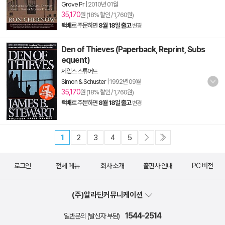
Grove Pr
|
2010년 01월
35,170
원 (18% 할인 / 1,760원)
택배
로 주문하면
8월 18일 출고
변경
Den of Thieves (Paperback, Reprint, Subs
equent)
제임스 스튜어트
Simon & Schuster
|
1992년 09월
35,170
원 (18% 할인 / 1,760원)
택배
로 주문하면
8월 18일 출고
변경
1
2
3
4
5
로그인
전체 메뉴
회사 소개
출판사 안내
PC 버전
(주)알라딘커뮤니케이션
1544-2514
일반문의 (발신자 부담)