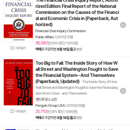
The Financial Crisis Inquiry Report, Autho
rized Edition: Final Report of the National
Commission on the Causes of the Financi
al and Economic Crisis in (Paperback, Aut
horized)
Financial Crisis Inquiry Commission
Public Affairs
|
2011년 01월
38,080
원 (18% 할인 / 1,910원)
미리보기
택배
로 주문하면
8월 18일 출고
변경
Too Big to Fail: The Inside Story of How W
all Street and Washington Fought to Save
the Financial System--And Themselves
(Paperback, Updated)
- The Inside Story of How
Wall Street and Washington Fought to Save the Financialsy
stem from Crisis--and Themselves
앤드루 로스 소킨
Penguin Group USA
|
2010년 09월
33,710
미리보기
원 (18% 할인 / 1,690원)
택배
로 주문하면
8월 18일 출고
변경