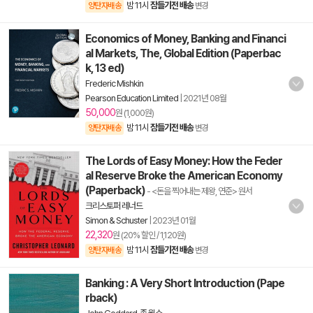
밤 11시
잠들기전 배송
양탄자배송
변경
Economics of Money, Banking and Financi
al Markets, The, Global Edition (Paperbac
k, 13 ed)
Frederic Mishkin
Pearson Education Limited
|
2021년 08월
50,000
원 (1,000원)
밤 11시
잠들기전 배송
양탄자배송
변경
The Lords of Easy Money: How the Feder
al Reserve Broke the American Economy
(Paperback)
- <돈을 찍어내는 제왕, 연준> 원서
크리스토퍼 레너드
Simon & Schuster
|
2023년 01월
22,320
원 (20% 할인 / 1,120원)
밤 11시
잠들기전 배송
양탄자배송
변경
Banking : A Very Short Introduction (Pape
rback)