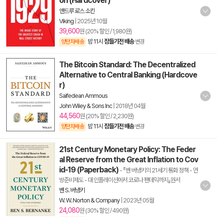
on (Hardcover)
앤드루 로스 소킨
Viking
|
2025년 10월
39,600
원 (20% 할인 / 1,980원)
밤 11시
잠들기전 배송
양탄자배송
변경
The Bitcoin Standard: The Decentralized
Alternative to Central Banking (Hardcove
r)
Saifedean Ammous
John Wiley & Sons Inc
|
2018년 04월
44,560
원 (20% 할인 / 2,230원)
밤 11시
잠들기전 배송
양탄자배송
변경
21st Century Monetary Policy: The Feder
al Reserve from the Great Inflation to Cov
id-19 (Paperback)
- 『벤 버냉키의 21세기 통화 정책 - 연
방준비제도 - 대 인플레이션에서 코로나 팬데믹까지』원서
벤 S. 버냉키
W. W. Norton & Company
|
2023년 05월
24,080
원 (30% 할인 / 490원)