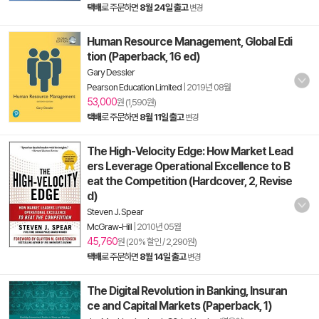
택배
로 주문하면
8월 24일 출고
변경
Human Resource Management, Global Edi
tion (Paperback, 16 ed)
Gary Dessler
Pearson Education Limited
|
2019년 08월
53,000
원 (1,590원)
택배
로 주문하면
8월 11일 출고
변경
The High-Velocity Edge: How Market Lead
ers Leverage Operational Excellence to B
eat the Competition (Hardcover, 2, Revise
d)
Steven J. Spear
McGraw-Hill
|
2010년 05월
45,760
원 (20% 할인 / 2,290원)
택배
로 주문하면
8월 14일 출고
변경
The Digital Revolution in Banking, Insuran
ce and Capital Markets (Paperback, 1)