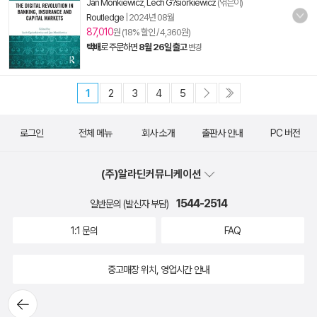
Jan Monkiewicz
,
Lech G?siorkiewicz
(엮은이)
Routledge
|
2024년 08월
87,010
원 (18% 할인 / 4,360원)
택배
로 주문하면
8월 26일 출고
변경
1
2
3
4
5
로그인
전체 메뉴
회사 소개
출판사 안내
PC 버전
(주)알라딘커뮤니케이션
1544-2514
일반문의 (발신자 부담)
1:1 문의
FAQ
중고매장 위치, 영업시간 안내
뒤로가
기