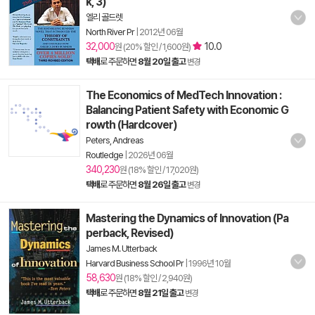
k, 3)
엘리 골드렛
North River Pr
|
2012년 06월
32,000
10.0
원 (20% 할인 / 1,600원)
택배
로 주문하면
8월 20일 출고
변경
The Economics of MedTech Innovation :
Balancing Patient Safety with Economic G
rowth (Hardcover)
Peters, Andreas
Routledge
|
2026년 06월
340,230
원 (18% 할인 / 17,020원)
택배
로 주문하면
8월 26일 출고
변경
Mastering the Dynamics of Innovation (Pa
perback, Revised)
James M. Utterback
Harvard Business School Pr
|
1996년 10월
58,630
원 (18% 할인 / 2,940원)
택배
로 주문하면
8월 21일 출고
변경