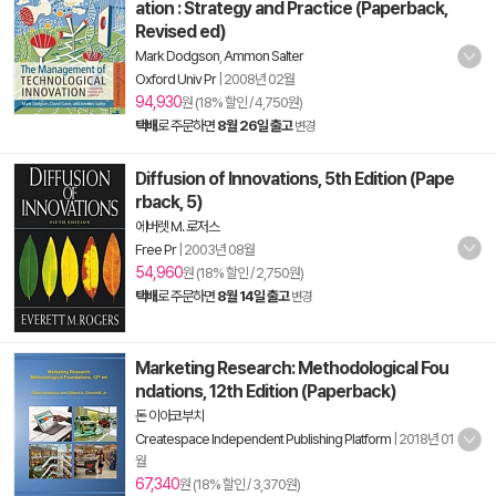
ation : Strategy and Practice (Paperback,
Revised ed)
Mark Dodgson
,
Ammon Salter
Oxford Univ Pr
|
2008년 02월
94,930
원 (18% 할인 / 4,750원)
택배
로 주문하면
8월 26일 출고
변경
Diffusion of Innovations, 5th Edition (Pape
rback, 5)
에버렛 M. 로저스
Free Pr
|
2003년 08월
54,960
원 (18% 할인 / 2,750원)
택배
로 주문하면
8월 14일 출고
변경
Marketing Research: Methodological Fou
ndations, 12th Edition (Paperback)
돈 이아코부치
Createspace Independent Publishing Platform
|
2018년 01
월
67,340
원 (18% 할인 / 3,370원)