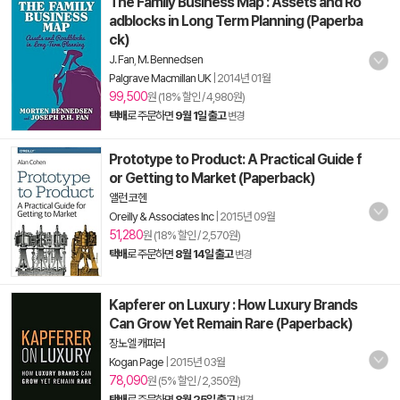
The Family Business Map : Assets and Ro
adblocks in Long Term Planning (Paperba
ck)
J. Fan
,
M. Bennedsen
Palgrave Macmillan UK
|
2014년 01월
99,500
원 (18% 할인 / 4,980원)
택배
로 주문하면
9월 1일 출고
변경
Prototype to Product: A Practical Guide f
or Getting to Market (Paperback)
앨런 코헨
Oreilly & Associates Inc
|
2015년 09월
51,280
원 (18% 할인 / 2,570원)
택배
로 주문하면
8월 14일 출고
변경
Kapferer on Luxury : How Luxury Brands
Can Grow Yet Remain Rare (Paperback)
장노엘 캐퍼러
Kogan Page
|
2015년 03월
78,090
원 (5% 할인 / 2,350원)
택배
로 주문하면
8월 25일 출고