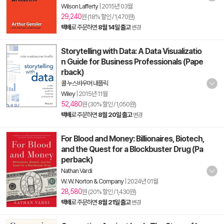
Wilson Lafferty
|
2015년 03월
29,240
원 (18% 할인 / 1,470원)
택배
로 주문하면
8월 14일 출고
변경
Storytelling with Data: A Data Visualizatio
n Guide for Business Professionals (Pape
rback)
콜 누스바우머 내플릭
Wiley
|
2015년 11월
52,480
원 (30% 할인 / 1,050원)
택배
로 주문하면
8월 20일 출고
변경
For Blood and Money: Billionaires, Biotech,
and the Quest for a Blockbuster Drug (Pa
perback)
Nathan Vardi
W. W. Norton & Company
|
2024년 01월
28,580
원 (20% 할인 / 1,430원)
택배
로 주문하면
8월 21일 출고
변경