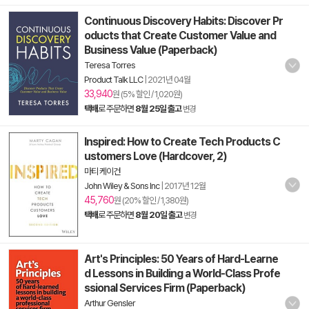
Continuous Discovery Habits: Discover Pr
oducts that Create Customer Value and
Business Value (Paperback)
Teresa Torres
Product Talk LLC
|
2021년 04월
33,940
원 (5% 할인 / 1,020원)
택배
로 주문하면
8월 25일 출고
변경
Inspired: How to Create Tech Products C
ustomers Love (Hardcover, 2)
마티 케이건
John Wiley & Sons Inc
|
2017년 12월
45,760
원 (20% 할인 / 1,380원)
택배
로 주문하면
8월 20일 출고
변경
Art's Principles: 50 Years of Hard-Learne
d Lessons in Building a World-Class Profe
ssional Services Firm (Paperback)
Arthur Gensler