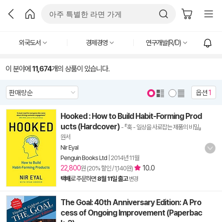
외국도서
경제경영
연구개발(R/D)
이 분야에
11,674
개의 상품이 있습니다.
옵션
1
Hooked : How to Build Habit-Forming Prod
ucts (Hardcover)
- 『훅 - 일상을 사로잡는 제품의 비밀』
원서
Nir Eyal
Penguin Books Ltd
|
2014년 11월
22,800
10.0
원 (20% 할인 / 1,140원)
택배
로 주문하면
8월 11일 출고
변경
The Goal: 40th Anniversary Edition: A Pro
cess of Ongoing Improvement (Paperbac