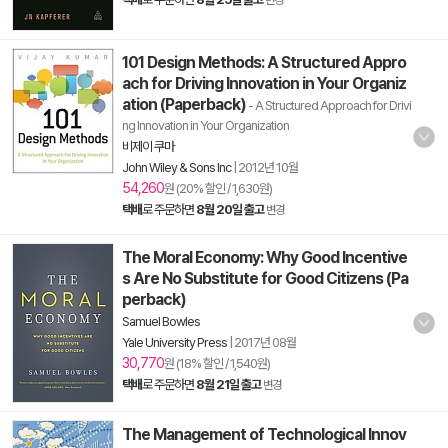
변경
101 Design Methods: A Structured Appro
ach for Driving Innovation in Your Organiz
ation (Paperback)
- A Structured Approach for Drivi
ng Innovation in Your Organization
비제이 쿠마
John Wiley & Sons Inc
|
2012년 10월
54,260
원 (20% 할인 / 1,630원)
택배
로 주문하면
8월 20일 출고
변경
The Moral Economy: Why Good Incentive
s Are No Substitute for Good Citizens (Pa
perback)
Samuel Bowles
Yale University Press
|
2017년 08월
30,770
원 (18% 할인 / 1,540원)
택배
로 주문하면
8월 21일 출고
변경
The Management of Technological Innov