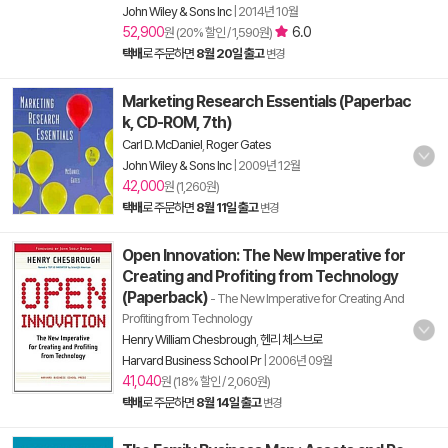
John Wiley & Sons Inc
|
2014년 10월
52,900
6.0
원 (20% 할인 / 1,590원)
택배
로 주문하면
8월 20일 출고
변경
Marketing Research Essentials (Paperbac
k, CD-ROM, 7th)
Carl D. McDaniel
,
Roger Gates
John Wiley & Sons Inc
|
2009년 12월
42,000
원 (1,260원)
택배
로 주문하면
8월 11일 출고
변경
Open Innovation: The New Imperative for
Creating and Profiting from Technology
(Paperback)
- The New Imperative for Creating And
Profiting from Technology
Henry William Chesbrough
,
헨리 체스브로
Harvard Business School Pr
|
2006년 09월
41,040
원 (18% 할인 / 2,060원)
택배
로 주문하면
8월 14일 출고
변경