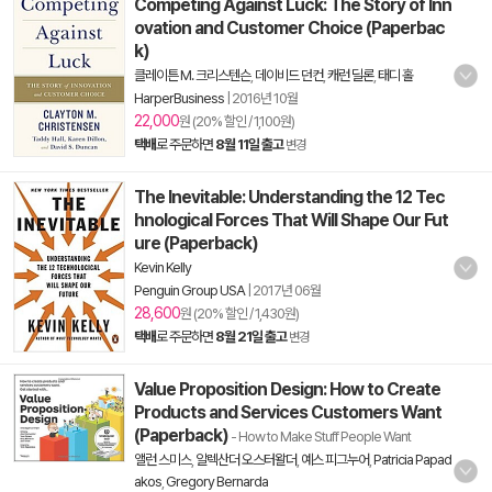
Competing Against Luck: The Story of Inn
ovation and Customer Choice (Paperbac
k)
클레이튼 M. 크리스텐슨
,
데이비드 던컨
,
캐런 딜론
,
태디 홀
HarperBusiness
|
2016년 10월
22,000
원 (20% 할인 / 1,100원)
택배
로 주문하면
8월 11일 출고
변경
The Inevitable: Understanding the 12 Tec
hnological Forces That Will Shape Our Fut
ure (Paperback)
Kevin Kelly
Penguin Group USA
|
2017년 06월
28,600
원 (20% 할인 / 1,430원)
택배
로 주문하면
8월 21일 출고
변경
Value Proposition Design: How to Create
Products and Services Customers Want
(Paperback)
- How to Make Stuff People Want
앨런 스미스
,
알렉산더 오스터왈더
,
예스 피그누어
,
Patricia Papad
akos
,
Gregory Bernarda