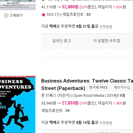
32,880원
41,110
원 →
(
할인), 마일리지
원
20%
1,650
10.0
(
1
) | 세일즈포인트 :
53
크게보기
지금
택배
로 주문하면
8월 21일 출고
지역변경
알라딘 중고
이 광활한 우주점
-
-
Business Adventures: Twelve Classic Ta
Street (Paperback)
정가제
FREE
해외직수입
존 브룩스
(지은이) |
Open Road Media
| 2014년 8월
27,830원
33,940
원 →
(
할인), 마일리지
원
18%
1,400
세일즈포인트 :
39
지금
택배
로 주문하면
8월 14일 출고
지역변경