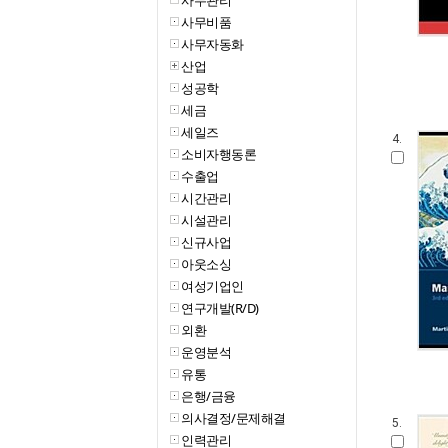
사무관리
사무비품
사무자동화
산업
성공학
세금
세일즈
4.
소비자행동론
수출업
시간관리
시설관리
신규사업
아웃소싱
여성기업인
연구개발(R/D)
외환
운영분석
유통
은행/금융
의사결정/문제해결
5.
인력관리