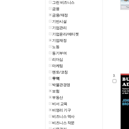
그린 비즈니스
금융
금융/재정
기반시설
기업관리
기업윤리/에티켓
기업재정
노동
동기부여
리더십
마케팅
멘토/코칭
3.
무역
박물관경영
보험
부동산
비서 교육
비영리 기구
비즈니스 역사
비즈니스 작문