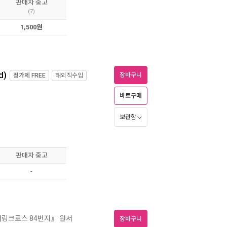
판매자 중고
(7)
1,500원
d)
장바구니
정가제
FREE
해외직수입
바로구매
보관함
판매자 중고
-
채링크로스 84번지』 원서
장바구니