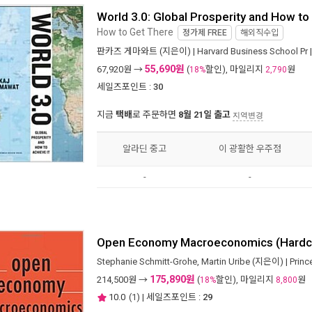
World 3.0: Global Prosperity and How to
How to Get There
정가제
FREE
해외직수입
판카즈 게마와트
(지은이) |
Harvard Business School Pr
55,690원
67,920
원 →
(
할인), 마일리지
원
18%
2,790
세일즈포인트 :
30
지금
택배
로 주문하면
8월 21일 출고
지역변경
알라딘 중고
이 광활한 우주점
-
-
Open Economy Macroeconomics (Hardc
Stephanie Schmitt-Grohe
,
Martin Uribe
(지은이) |
Princ
175,890원
214,500
원 →
(
할인), 마일리지
원
18%
8,800
10.0
(
1
) | 세일즈포인트 :
29