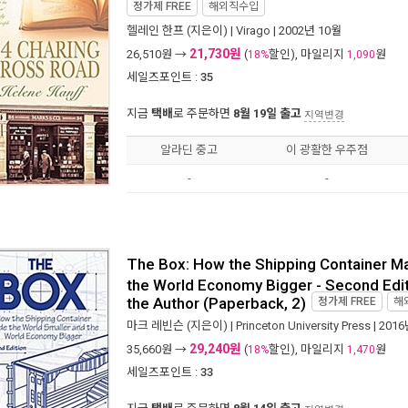
정가제
FREE
해외직수입
헬레인 한프
(지은이) |
Virago
| 2002년 10월
21,730원
26,510
원 →
(
할인), 마일리지
원
18%
1,090
세일즈포인트 :
35
지금
택배
로 주문하면
8월 19일 출고
지역변경
알라딘 중고
이 광활한 우주점
-
-
The Box: How the Shipping Container M
the World Economy Bigger - Second Edit
the Author (Paperback, 2)
정가제
FREE
해
마크 레빈슨
(지은이) |
Princeton University Press
| 201
29,240원
35,660
원 →
(
할인), 마일리지
원
18%
1,470
세일즈포인트 :
33