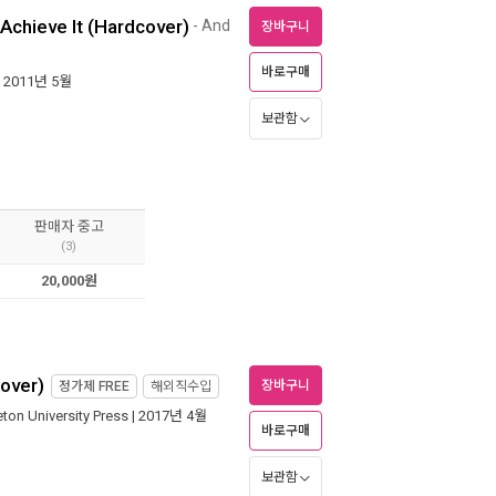
 Achieve It (Hardcover)
- And
장바구니
바로구매
| 2011년 5월
보관함
판매자 중고
(3)
20,000원
over)
장바구니
정가제
FREE
해외직수입
eton University Press
| 2017년 4월
바로구매
보관함