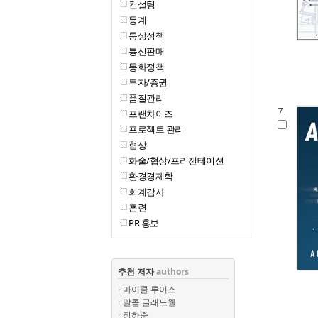
컨설팅
통계
통상정책
통신판매
통화정책
투자/증권
품질관리
7.
프랜차이즈
프로젝트 관리
협상
화술/협상/프리젠테이션
환경경제학
회계감사
훈련
PR 홍보
추천 저자
authors
마이클 루이스
말콤 글래드웰
장하준