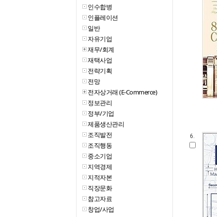
인수합병
인플레이션
일반
자유기업
재무/회계
재택사업
전략기획
전망
전자상거래 (E-Commerce)
정보관리
정부/기업
제품생산관리
조직발전
6.
조직행동
중소기업
지역경제
지적자본
직장문화
참고자료
창업/사업