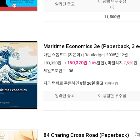
이 광활한 우주점
알라딘 중고
(2)
-
11,500원
Maritime Economics 3e (Paperback, 3 e
마틴 스톱포드
(지은이) |
Routledge
| 2008년 12월
150,320원
183,320
원 →
(
할인), 마일리지
원
18%
7,520
세일즈포인트 :
38
지금
택배
로 주문하면
8월 26일 출고
지역변경
알라딘 중고
이 광활한 우주점
-
-
84 Charing Cross Road (Paperback)
- 『