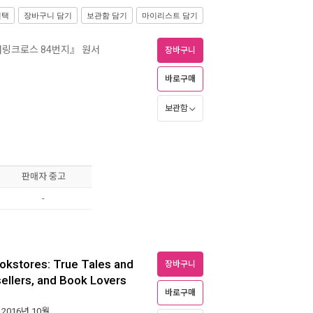
선택
장바구니 담기
보관함 담기
마이리스트 담기
채링크로스 84번지』 원서
장바구니
바로구매
보관함
판매자 중고
-
okstores: True Tales and
장바구니
llers, and Book Lovers
바로구매
| 2016년 10월