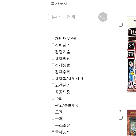
특가도서
1.
개인재무관리
경력관리
경영기술
경제발전
경제상법
경제수학
경제학/경제일반
고객관리
공공재정
관리
광고/홍보/PR
교육
2.
구매
구조조정
국제경제