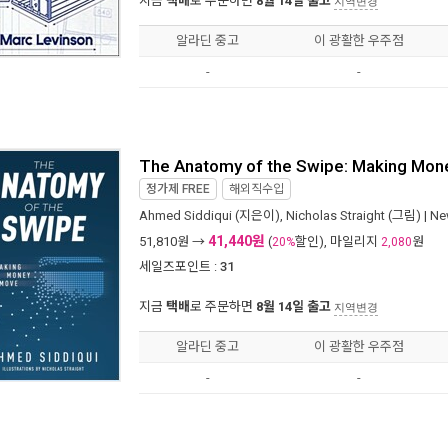
지금
택배
로 주문하면
8월 14일 출고
지역변경
알라딘 중고
이 광활한 우주점
-
-
The Anatomy of the Swipe: Making Mon
정가제
FREE
해외직수입
Ahmed Siddiqui
(지은이),
Nicholas Straight
(그림) |
Ne
41,440원
51,810
원 →
(
할인), 마일리지
원
20%
2,080
세일즈포인트 :
31
지금
택배
로 주문하면
8월 14일 출고
지역변경
알라딘 중고
이 광활한 우주점
-
-