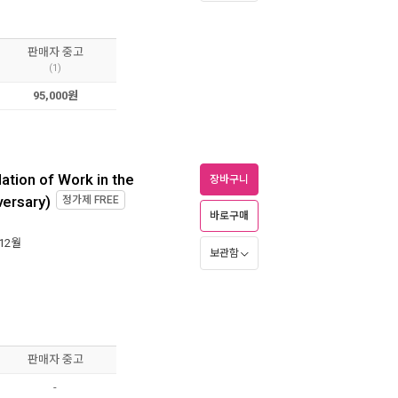
판매자 중고
(1)
95,000원
ation of Work in the
장바구니
versary)
정가제
FREE
바로구매
 12월
보관함
판매자 중고
-