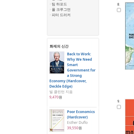
팀 하포드
8.
폴 크루그먼
피터 드러커
화제의 신간
Back to Work:
Why We Need
Smart
Government for
a Strong
Economy (Hardcover,
Deckle Edge)
빌 클린턴 지음
9,470
원
9.
Poor Economics
(Hardcover)
Esther Duflo
39,550
원