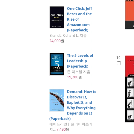
One Click: Jeff
Bezos and the
Rise of
Amazon.com
(Paperback)
Brandt, Richard L. 지음
24,000
원
The 5 Levels of
10.
Leadership
(Paperback)
존 맥스웰 지음
15,280
원
Demand: How to
Discover It,
Exploit It, and
Why Everything
Depends on It
(Paperback)
에이드리언 J. 슬라이워츠키
지...
7,490
원