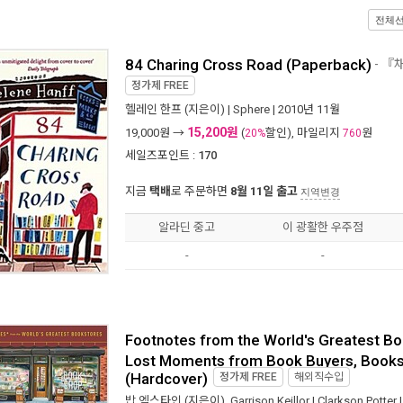
전체
84 Charing Cross Road (Paperback)
- 『
정가제
FREE
헬레인 한프
(지은이) |
Sphere
| 2010년 11월
15,200원
19,000
원 →
(
할인), 마일리지
원
20%
760
세일즈포인트 :
170
지금
택배
로 주문하면
8월 11일 출고
지역변경
알라딘 중고
이 광활한 우주점
-
-
Footnotes from the World's Greatest Bo
Lost Moments from Book Buyers, Bookse
(Hardcover)
정가제
FREE
해외직수입
밥 엑스타인
(지은이),
Garrison Keillor
|
Clarkson Potter