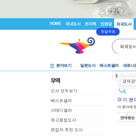
HOME
국내도서
전자책
만권당
외국도서
첫달무료
외국도
분야보기
일본도서
베스트셀러
새로나
일본어입력
무역
도서 모두보기
이 분
베스트셀러
이 분야에
1
스테디셀러
판매량순
최고평점도서
편집자 추천 도서