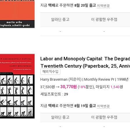
지금
택배
로 주문하면
8월 20일 출고
지역변경
알라딘 중고
이 광활한 우주점
-
-
Labor and Monopoly Capital: The Degrad
Twentieth Century (Paperback, 25, Anni
해외직수입
Harry Braverman
(지은이) |
Monthly Review Pr
| 1998년
30,770원
37,530
원 →
(
할인), 마일리지
원
18%
1,540
세일즈포인트 :
29
지금
택배
로 주문하면
8월 19일 출고
지역변경
알라딘 중고
이 광활한 우주점
-
-