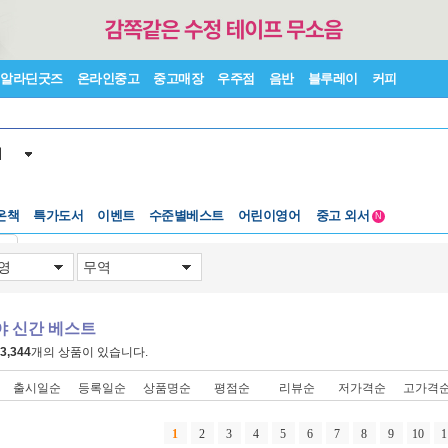
알라딘굿즈
온라인중고
중고매장
우주점
음반
블루레이
커피
서
수준별베스트
중고 외서
온책
특가도서
이벤트
어린이영어
N
Lexile®
5백원부터
기
수준별베스트
중고 외서
야 신간 베스트
3,344
개의 상품이 있습니다.
출시일순
등록일순
상품명순
평점순
리뷰순
저가격순
고가격
1
2
3
4
5
6
7
8
9
10
1