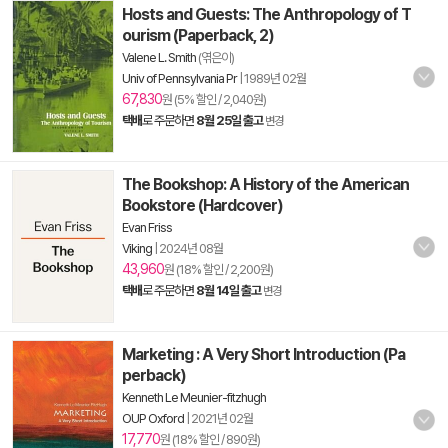
Hosts and Guests: The Anthropology of T
ourism (Paperback, 2)
Valene L. Smith
(엮은이)
Univ of Pennsylvania Pr
|
1989년 02월
67,830
원 (5% 할인 / 2,040원)
택배
로 주문하면
8월 25일 출고
변경
The Bookshop: A History of the American
Bookstore (Hardcover)
Evan Friss
Viking
|
2024년 08월
43,960
원 (18% 할인 / 2,200원)
택배
로 주문하면
8월 14일 출고
변경
Marketing : A Very Short Introduction (Pa
perback)
Kenneth Le Meunier-fitzhugh
OUP Oxford
|
2021년 02월
17,770
원 (18% 할인 / 890원)