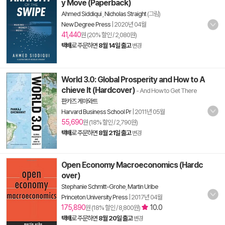
y Move (Paperback)
Ahmed Siddiqui
,
Nicholas Straight
(그림)
New Degree Press
|
2020년 04월
41,440
원 (20% 할인 / 2,080원)
택배
로 주문하면
8월 14일 출고
변경
World 3.0: Global Prosperity and How to A
chieve It (Hardcover)
- And How to Get There
판카즈 게마와트
Harvard Business School Pr
|
2011년 05월
55,690
원 (18% 할인 / 2,790원)
택배
로 주문하면
8월 21일 출고
변경
Open Economy Macroeconomics (Hardc
over)
Stephanie Schmitt-Grohe
,
Martin Uribe
Princeton University Press
|
2017년 04월
175,890
10.0
원 (18% 할인 / 8,800원)
택배
로 주문하면
8월 20일 출고
변경