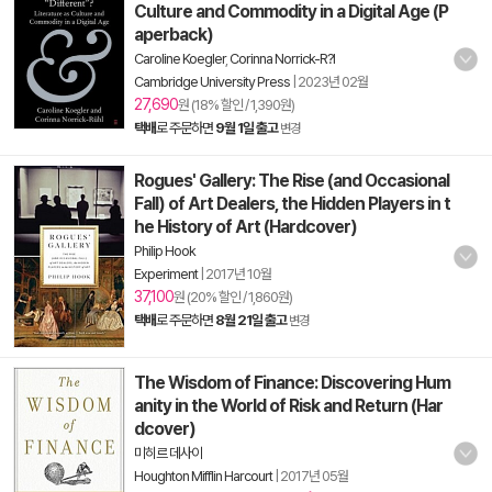
Culture and Commodity in a Digital Age (P
aperback)
Caroline Koegler
,
Corinna Norrick-R?l
Cambridge University Press
|
2023년 02월
27,690
원 (18% 할인 / 1,390원)
택배
로 주문하면
9월 1일 출고
변경
Rogues' Gallery: The Rise (and Occasional
Fall) of Art Dealers, the Hidden Players in t
he History of Art (Hardcover)
Philip Hook
Experiment
|
2017년 10월
37,100
원 (20% 할인 / 1,860원)
택배
로 주문하면
8월 21일 출고
변경
The Wisdom of Finance: Discovering Hum
anity in the World of Risk and Return (Har
dcover)
미히르 데사이
Houghton Mifflin Harcourt
|
2017년 05월