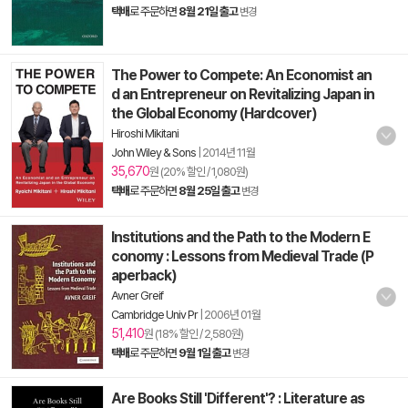
택배
로 주문하면
8월 21일 출고
변경
The Power to Compete: An Economist an
d an Entrepreneur on Revitalizing Japan in
the Global Economy (Hardcover)
Hiroshi Mikitani
John Wiley & Sons
|
2014년 11월
35,670
원 (20% 할인 / 1,080원)
택배
로 주문하면
8월 25일 출고
변경
Institutions and the Path to the Modern E
conomy : Lessons from Medieval Trade (P
aperback)
Avner Greif
Cambridge Univ Pr
|
2006년 01월
51,410
원 (18% 할인 / 2,580원)
택배
로 주문하면
9월 1일 출고
변경
Are Books Still 'Different'? : Literature as