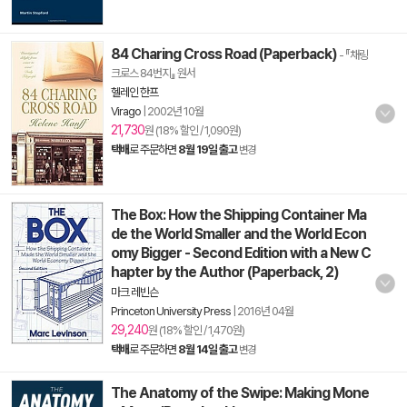
84 Charing Cross Road (Paperback)
- 『채링
크로스 84번지』 원서
헬레인 한프
Virago
|
2002년 10월
21,730
원 (18% 할인 / 1,090원)
택배
로 주문하면
8월 19일 출고
변경
The Box: How the Shipping Container Ma
de the World Smaller and the World Econ
omy Bigger - Second Edition with a New C
hapter by the Author (Paperback, 2)
마크 레빈슨
Princeton University Press
|
2016년 04월
29,240
원 (18% 할인 / 1,470원)
택배
로 주문하면
8월 14일 출고
변경
The Anatomy of the Swipe: Making Mone