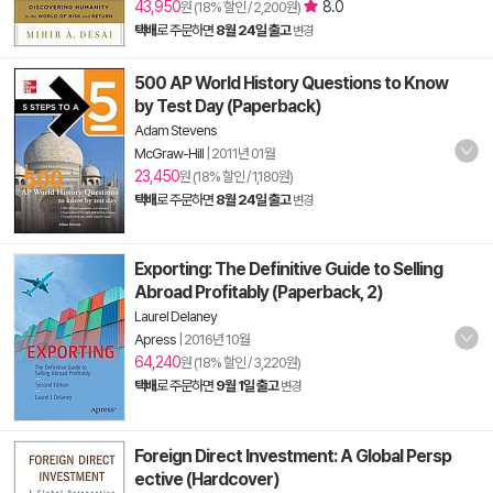
43,950
8.0
원 (18% 할인 / 2,200원)
택배
로 주문하면
8월 24일 출고
변경
500 AP World History Questions to Know
by Test Day (Paperback)
Adam Stevens
McGraw-Hill
|
2011년 01월
23,450
원 (18% 할인 / 1,180원)
택배
로 주문하면
8월 24일 출고
변경
Exporting: The Definitive Guide to Selling
Abroad Profitably (Paperback, 2)
Laurel Delaney
Apress
|
2016년 10월
64,240
원 (18% 할인 / 3,220원)
택배
로 주문하면
9월 1일 출고
변경
Foreign Direct Investment: A Global Persp
ective (Hardcover)