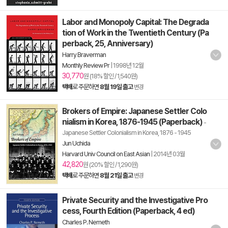
Labor and Monopoly Capital: The Degrada
tion of Work in the Twentieth Century (Pa
perback, 25, Anniversary)
Harry Braverman
Monthly Review Pr
|
1998년 12월
30,770
원 (18% 할인 / 1,540원)
택배
로 주문하면
8월 19일 출고
변경
Brokers of Empire: Japanese Settler Colo
nialism in Korea, 1876-1945 (Paperback)
-
Japanese Settler Colonialism in Korea, 1876 - 1945
Jun Uchida
Harvard Univ Council on East Asian
|
2014년 03월
42,820
원 (20% 할인 / 1,290원)
택배
로 주문하면
8월 21일 출고
변경
Private Security and the Investigative Pro
cess, Fourth Edition (Paperback, 4 ed)
Charles P. Nemeth