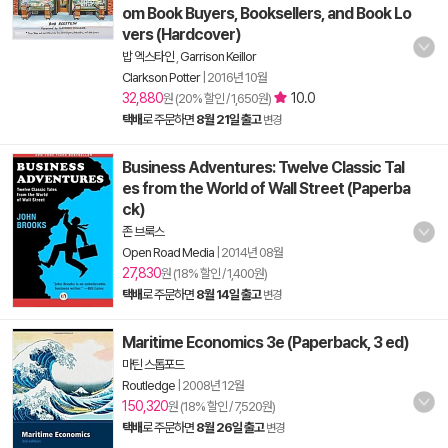
om Book Buyers, Booksellers, and Book Lo
vers (Hardcover)
밥 엑스타인
,
Garrison Keillor
Clarkson Potter
|
2016년 10월
32,880
10.0
원 (20% 할인 / 1,650원)
택배
로 주문하면
8월 21일 출고
변경
Business Adventures: Twelve Classic Tal
es from the World of Wall Street (Paperba
ck)
존 브룩스
Open Road Media
|
2014년 08월
27,830
원 (18% 할인 / 1,400원)
택배
로 주문하면
8월 14일 출고
변경
Maritime Economics 3e (Paperback, 3 ed)
마틴 스톱포드
Routledge
|
2008년 12월
150,320
원 (18% 할인 / 7,520원)
택배
로 주문하면
8월 26일 출고
변경