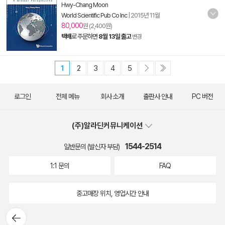
Hwy-Chang Moon
World Scientific Pub Co Inc
|
2015년 11월
80,000
원 (2,400원)
택배
로 주문하면
8월 13일 출고
변경
1
2
3
4
5
로그인
전체 메뉴
회사 소개
출판사 안내
PC 버전
(주)알라딘커뮤니케이션
1544-2514
일반문의 (발신자 부담)
1:1 문의
FAQ
중고매장 위치, 영업시간 안내
뒤로가
기