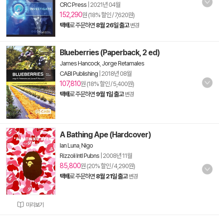
CRC Press
|
2021년 04월
152,290
원 (18% 할인 / 7,620원)
택배
로 주문하면
8월 26일 출고
변경
Blueberries (Paperback, 2 ed)
James Hancock
,
Jorge Retamales
CABI Publishing
|
2018년 08월
107,810
원 (18% 할인 / 5,400원)
택배
로 주문하면
9월 1일 출고
변경
A Bathing Ape (Hardcover)
Ian Luna
,
Nigo
Rizzoli Intl Pubns
|
2008년 11월
85,800
원 (20% 할인 / 4,290원)
택배
로 주문하면
8월 21일 출고
변경
미리보기