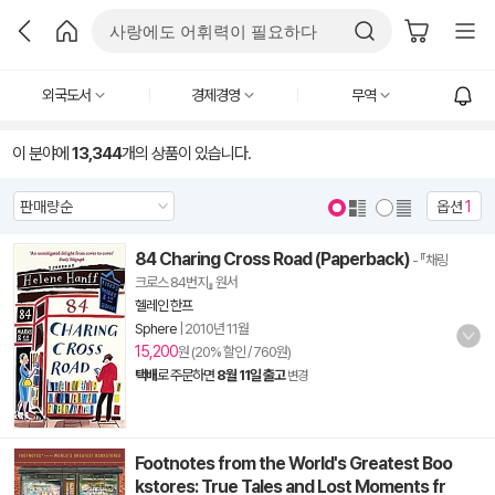
외국도서
경제경영
무역
이 분야에
13,344
개의 상품이 있습니다.
옵션
1
84 Charing Cross Road (Paperback)
- 『채링
크로스 84번지』 원서
헬레인 한프
Sphere
|
2010년 11월
15,200
원 (20% 할인 / 760원)
택배
로 주문하면
8월 11일 출고
변경
Footnotes from the World's Greatest Boo
kstores: True Tales and Lost Moments fr