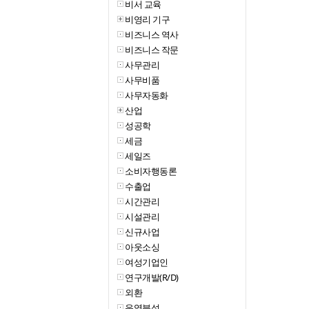
비서 교육
비영리 기구
비즈니스 역사
비즈니스 작문
사무관리
사무비품
사무자동화
산업
성공학
세금
세일즈
소비자행동론
수출업
시간관리
시설관리
신규사업
아웃소싱
여성기업인
연구개발(R/D)
외환
운영분석