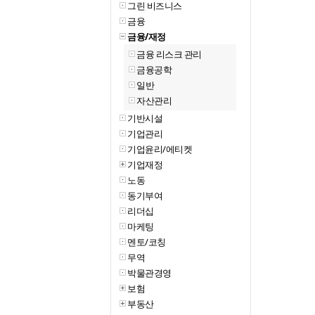
그린 비즈니스
금융
금융/재정
금융 리스크 관리
금융공학
일반
자산관리
기반시설
기업관리
기업윤리/에티켓
기업재정
노동
동기부여
리더십
마케팅
멘토/코칭
무역
박물관경영
보험
부동산