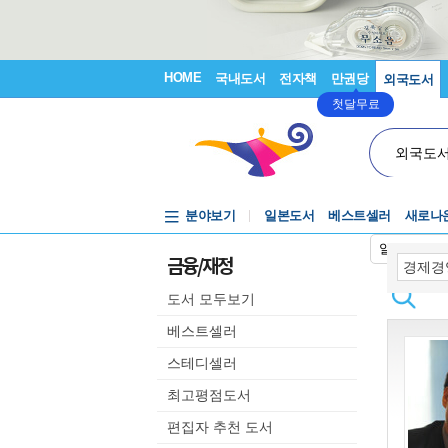
HOME
국내도서
전자책
만권당
외국도서
첫달무료
외국도
분야보기
일본도서
베스트셀러
새로나
일본어입력
금융/재정
도서 모두보기
베스트셀러
스테디셀러
최고평점도서
편집자 추천 도서