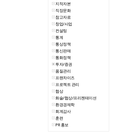
지적자본
직장문화
참고자료
창업/사업
컨설팅
통계
통상정책
통신판매
통화정책
투자/증권
품질관리
프랜차이즈
프로젝트 관리
협상
화술/협상/프리젠테이션
환경경제학
회계감사
훈련
PR 홍보