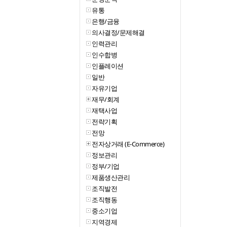
유통
은행/금융
의사결정/문제해결
인력관리
인수합병
인플레이션
일반
자유기업
재무/회계
재택사업
전략기획
전망
전자상거래 (E-Commerce)
정보관리
정부/기업
제품생산관리
조직발전
조직행동
중소기업
지역경제