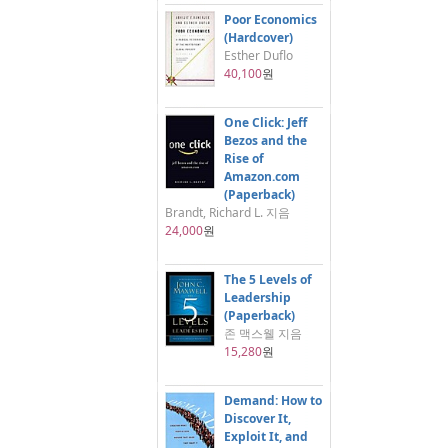
Poor Economics
(Hardcover)
Esther Duflo
40,100
원
One Click: Jeff
Bezos and the
Rise of
Amazon.com
(Paperback)
Brandt, Richard L. 지음
24,000
원
The 5 Levels of
Leadership
(Paperback)
존 맥스웰 지음
15,280
원
Demand: How to
Discover It,
Exploit It, and