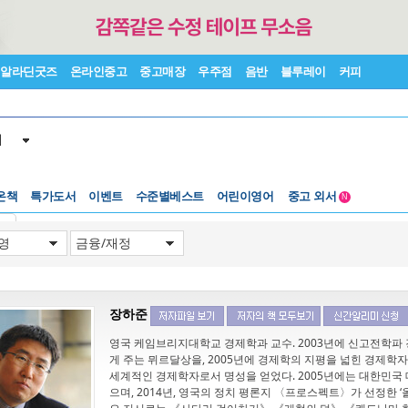
알라딘굿즈
온라인중고
중고매장
우주점
음반
블루레이
커피
서
온책
특가도서
이벤트
수준별베스트
어린이영어
중고 외서
N
Lexile®
5백원부터
기
수준별베스트
중고 외서
장하준
영국 케임브리지대학교 경제학과 교수. 2003년에 신고전학파
게 주는 뮈르달상을, 2005년에 경제학의 지평을 넓힌 경제
세계적인 경제학자로서 명성을 얻었다. 2005년에는 대한민
으며, 2014년, 영국의 정치 평론지 〈프로스펙트〉가 선정한 ‘