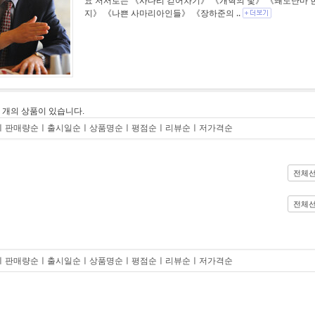
요 저서로는 《사다리 걷어차기》 《개혁의 덫》 《쾌도난마 한
지》 《나쁜 사마리아인들》 《장하준의 ..
0
개의 상품이 있습니다.
ㅣ
판매량순
ㅣ
출시일순
ㅣ
상품명순
ㅣ
평점순
ㅣ
리뷰순
ㅣ
저가격순
전체
전체
ㅣ
판매량순
ㅣ
출시일순
ㅣ
상품명순
ㅣ
평점순
ㅣ
리뷰순
ㅣ
저가격순