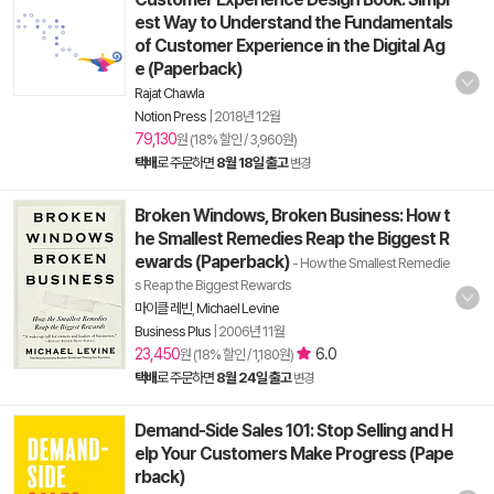
est Way to Understand the Fundamentals
of Customer Experience in the Digital Ag
e (Paperback)
Rajat Chawla
Notion Press
|
2018년 12월
79,130
원 (18% 할인 / 3,960원)
택배
로 주문하면
8월 18일 출고
변경
Broken Windows, Broken Business: How t
he Smallest Remedies Reap the Biggest R
ewards (Paperback)
- How the Smallest Remedie
s Reap the Biggest Rewards
마이클 레빈
,
Michael Levine
Business Plus
|
2006년 11월
23,450
6.0
원 (18% 할인 / 1,180원)
택배
로 주문하면
8월 24일 출고
변경
Demand-Side Sales 101: Stop Selling and H
elp Your Customers Make Progress (Pape
rback)