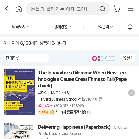
외국도서
경제경영
고객관리
이 분야에
6,138
개의 상품이 있습니다.
옵션
1
The Innovator's Dilemma: When New Tec
hnologies Cause Great Firms to Fail (Pape
rback)
클레이튼 M. 크리스텐슨
Harvard Business School Pr
|
2016년 01월
33,520
원 (20% 할인 / 1,680원)
밤 11시
잠들기전 배송
양탄자배송
변경
Delivering Happiness (Paperback)
- A Path to
Profits, Passion and Purpose