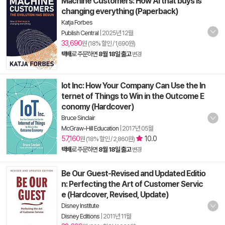
Machine Customers: How AI that buys is
changing everything (Paperback)
Katja Forbes
Publish Central
|
2025년 12월
33,690
원 (18% 할인 / 1,690원)
택배
로 주문하면
8월 18일 출고
변경
Iot Inc: How Your Company Can Use the In
ternet of Things to Win in the Outcome E
conomy (Hardcover)
Bruce Sinclair
McGraw-Hill Education
|
2017년 05월
57,160
10.0
원 (18% 할인 / 2,860원)
택배
로 주문하면
8월 18일 출고
변경
Be Our Guest-Revised and Updated Editio
n: Perfecting the Art of Customer Servic
e (Hardcover, Revised, Update)
Disney Institute
Disney Editions
|
2011년 11월