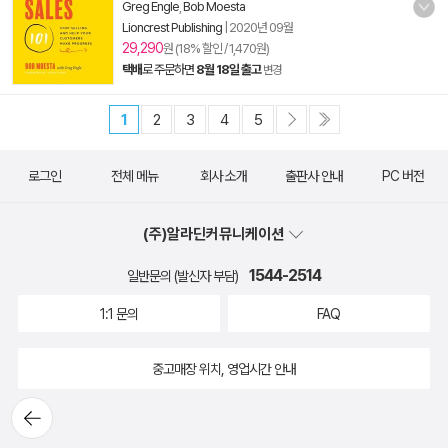
Greg Engle
,
Bob Moesta
Lioncrest Publishing
|
2020년 09월
29,290
원 (18% 할인 / 1,470원)
택배
로 주문하면
8월 18일 출고
변경
1
2
3
4
5
로그인
전체 메뉴
회사 소개
출판사 안내
PC 버전
(주)알라딘커뮤니케이션
1544-2514
일반문의 (발신자 부담)
1:1 문의
FAQ
중고매장 위치, 영업시간 안내
뒤로가
기