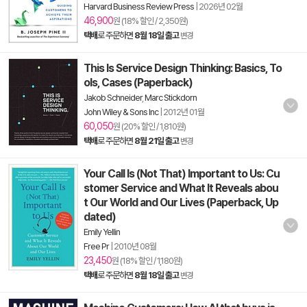
Harvard Business Review Press
|
2026년 02월
46,900
원 (18% 할인 / 2,350원)
택배
로 주문하면
8월 18일 출고
변경
This Is Service Design Thinking: Basics, To
ols, Cases (Paperback)
Jakob Schneider
,
Marc Stickdorn
John Wiley & Sons Inc
|
2012년 01월
60,050
원 (20% 할인 / 1,810원)
택배
로 주문하면
8월 21일 출고
변경
Your Call Is (Not That) Important to Us: Cu
stomer Service and What It Reveals abou
t Our World and Our Lives (Paperback, Up
dated)
Emily Yellin
Free Pr
|
2010년 08월
23,450
원 (18% 할인 / 1,180원)
택배
로 주문하면
8월 18일 출고
변경