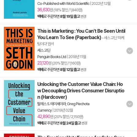
Co-Published with World Scientific
|
2022년 12월
36,630
원 (18% 할인 / 1,840원)
택배
로 주문하면
8월 19일 출고
변경
This is Marketing : You Can't Be Seen Until
You Learn To See (Paperback)
- 세스 고딘 '마케
팅이다' 원서
세스 고딘
Penguin Books Ltd
|
2018년 11월
23,120
원 (20% 할인 / 1,160원)
택배
로 주문하면
8월 12일 출고
변경
Unlocking the Customer Value Chain: Ho
w Decoupling Drives Consumer Disruptio
n (Hardcover)
탈레스 S. 테이셰이라
,
Greg Piechota
Currency
|
2019년 02월
42,890
원 (20% 할인 / 2,150원)
택배
로 주문하면
8월 24일 출고
변경