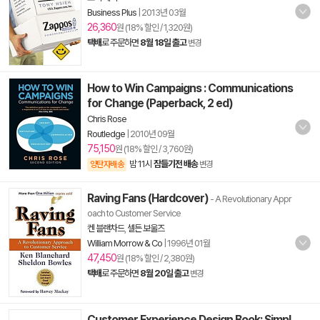
Business Plus
|
2013년 03월
26,360
원 (18% 할인 / 1,320원)
택배
로 주문하면
8월 18일 출고
변경
How to Win Campaigns : Communications
for Change (Paperback, 2 ed)
Chris Rose
Routledge
|
2010년 09월
75,150
원 (18% 할인 / 3,760원)
밤 11시
잠들기전 배송
양탄자배송
변경
Raving Fans (Hardcover)
- A Revolutionary Appr
oach to Customer Service
켄 블랜차드
,
셀든 보울즈
William Morrow & Co
|
1996년 01월
47,450
원 (18% 할인 / 2,380원)
택배
로 주문하면
8월 20일 출고
변경
Customer Experience Design Book: Simpl