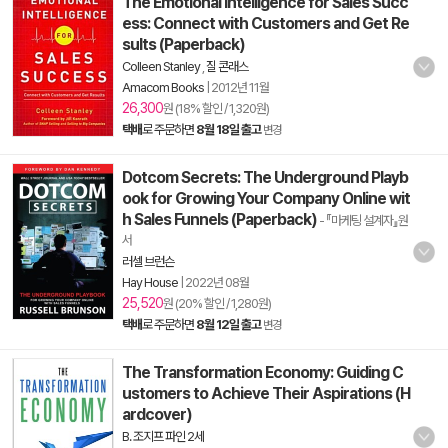
The Emotional Intelligence for Sales Succ
ess: Connect with Customers and Get Re
sults (Paperback)
Colleen Stanley
,
질 콘래스
Amacom Books
|
2012년 11월
26,300
원 (18% 할인 / 1,320원)
택배
로 주문하면
8월 18일 출고
변경
Dotcom Secrets: The Underground Playb
ook for Growing Your Company Online wit
h Sales Funnels (Paperback)
- 『마케팅 설계자』원
서
러셀 브런슨
Hay House
|
2022년 08월
25,520
원 (20% 할인 / 1,280원)
택배
로 주문하면
8월 12일 출고
변경
The Transformation Economy: Guiding C
ustomers to Achieve Their Aspirations (H
ardcover)
B. 조지프 파인 2세