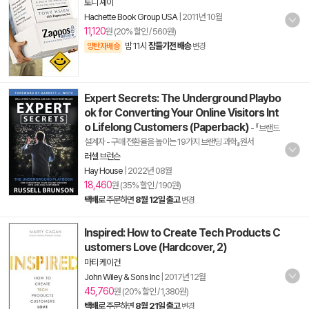
토니 셰이
Hachette Book Group USA
|
2011년 10월
11,120
원 (20% 할인 / 560원)
밤 11시
잠들기전 배송
양탄자배송
변경
Expert Secrets: The Underground Playbo
ok for Converting Your Online Visitors Int
o Lifelong Customers (Paperback)
- 『브랜드
설계자 - 구매 전환율을 높이는 19가지 브랜딩 과학』원서
러셀 브런슨
Hay House
|
2022년 08월
18,460
원 (35% 할인 / 190원)
택배
로 주문하면
8월 12일 출고
변경
Inspired: How to Create Tech Products C
ustomers Love (Hardcover, 2)
마티 케이건
John Wiley & Sons Inc
|
2017년 12월
45,760
원 (20% 할인 / 1,380원)
택배
로 주문하면
8월 21일 출고
변경