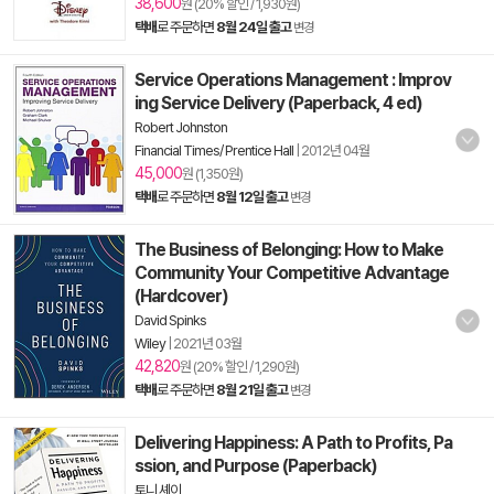
38,600
원 (20% 할인 / 1,930원)
택배
로 주문하면
8월 24일 출고
변경
Service Operations Management : Improv
ing Service Delivery (Paperback, 4 ed)
Robert Johnston
Financial Times/ Prentice Hall
|
2012년 04월
45,000
원 (1,350원)
택배
로 주문하면
8월 12일 출고
변경
The Business of Belonging: How to Make
Community Your Competitive Advantage
(Hardcover)
David Spinks
Wiley
|
2021년 03월
42,820
원 (20% 할인 / 1,290원)
택배
로 주문하면
8월 21일 출고
변경
Delivering Happiness: A Path to Profits, Pa
ssion, and Purpose (Paperback)
토니 셰이