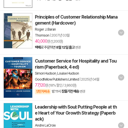
Principles of Customer Relationship Mana
gement (Hardcover)
Roger J. Baran
Thomson
|
2007년 03월
40,000
원 (1,200원)
택배
로 주문하면
8월 12일 출고
변경
Customer Service for Hospitality and Tou
rism (Paperback, 4 ed)
Simon Hudson
,
Louise Hudson
Goodfellow Publishers Limited
|
2025년 04월
77,120
원 (18% 할인 / 3,860원)
밤 11시
잠들기전 배송
양탄자배송
변경
Leadership with Soul: Putting People at th
e Heart of Your Growth Strategy (Paperb
ack)
Andre LaCroix