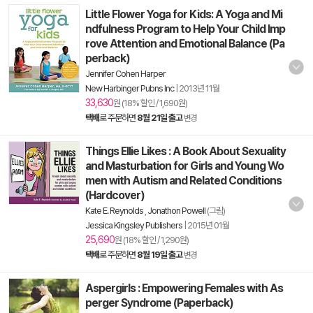
Little Flower Yoga for Kids: A Yoga and Mi
ndfulness Program to Help Your Child Imp
rove Attention and Emotional Balance (Pa
perback)
Jennifer Cohen Harper
New Harbinger Pubns Inc
|
2013년 11월
33,630
원 (18% 할인 / 1,690원)
택배
로 주문하면
8월 21일 출고
변경
Things Ellie Likes : A Book About Sexuality
and Masturbation for Girls and Young Wo
men with Autism and Related Conditions
(Hardcover)
Kate E. Reynolds
,
Jonathon Powell
(그림)
Jessica Kingsley Publishers
|
2015년 01월
25,690
원 (18% 할인 / 1,290원)
택배
로 주문하면
8월 19일 출고
변경
Aspergirls : Empowering Females with As
perger Syndrome (Paperback)