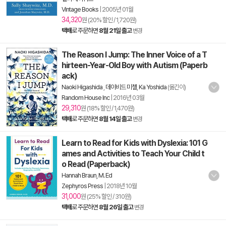
Vintage Books
|
2005년 01월
34,320
원 (20% 할인 / 1,720원)
택배
로 주문하면
8월 21일 출고
변경
The Reason I Jump: The Inner Voice of a T
hirteen-Year-Old Boy with Autism (Paperb
ack)
Naoki Higashida
,
데이비드 미첼
,
Ka Yoshida
(옮긴이)
Random House Inc
|
2016년 03월
29,310
원 (18% 할인 / 1,470원)
택배
로 주문하면
8월 14일 출고
변경
Learn to Read for Kids with Dyslexia: 101 G
ames and Activities to Teach Your Child t
o Read (Paperback)
Hannah Braun, M. Ed
Zephyros Press
|
2018년 10월
31,000
원 (25% 할인 / 310원)
택배
로 주문하면
8월 26일 출고
변경