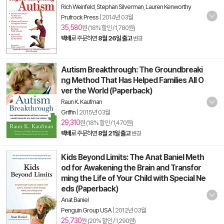
Rich Weinfeld
,
Stephan Silverman
,
Lauren Kenworthy
Prufrock Press
|
2014년 03월
35,580
원 (18% 할인 / 1,780원)
택배
로 주문하면
8월 26일 출고
변경
Autism Breakthrough: The Groundbreaki
ng Method That Has Helped Families All O
ver the World (Paperback)
Raun K. Kaufman
Griffin
|
2015년 03월
29,310
원 (18% 할인 / 1,470원)
택배
로 주문하면
8월 21일 출고
변경
Kids Beyond Limits: The Anat Baniel Meth
od for Awakening the Brain and Transfor
ming the Life of Your Child with Special Ne
eds (Paperback)
Anat Baniel
Penguin Group USA
|
2012년 03월
25,730
원 (20% 할인 / 1,290원)