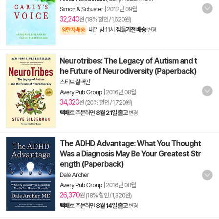
Simon & Schuster
|
2012년 09월
32,240
원 (18% 할인 / 1,620원)
내일 밤 11시
잠들기전 배송
양탄자배송
변경
Neurotribes: The Legacy of Autism and t
he Future of Neurodiversity (Paperback)
스티브 실버만
Avery Pub Group
|
2016년 08월
34,320
원 (20% 할인 / 1,720원)
택배
로 주문하면
8월 21일 출고
변경
The ADHD Advantage: What You Thought
Was a Diagnosis May Be Your Greatest Str
ength (Paperback)
Dale Archer
Avery Pub Group
|
2016년 08월
26,370
원 (18% 할인 / 1,320원)
택배
로 주문하면
8월 14일 출고
변경