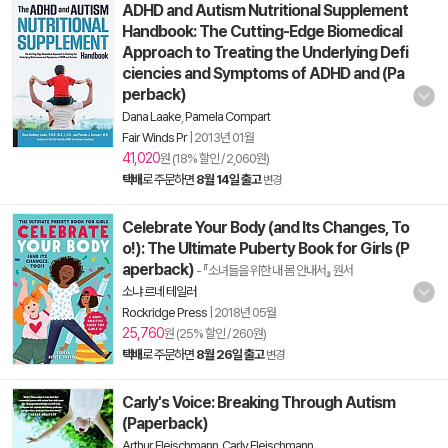
ADHD and Autism Nutritional Supplement
Handbook: The Cutting-Edge Biomedical
Approach to Treating the Underlying Defi
ciencies and Symptoms of ADHD and (Pa
perback)
Dana Laake
,
Pamela Compart
Fair Winds Pr
|
2013년 01월
41,020
원 (18% 할인 / 2,060원)
택배
로 주문하면
8월 14일 출고
변경
Celebrate Your Body (and Its Changes, To
o!): The Ultimate Puberty Book for Girls (P
aperback)
- 『소녀들을 위한 내 몸 안내서』 원서
소냐 르네 테일러
Rockridge Press
|
2018년 05월
25,760
원 (25% 할인 / 260원)
택배
로 주문하면
8월 26일 출고
변경
Carly's Voice: Breaking Through Autism
(Paperback)
Arthur Fleischmann
,
Carly Fleischmann