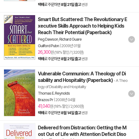
택배
로 주문하면
8월 21일 출고
변경
Smart But Scattered: The Revolutionary E
xecutive Skills Approach to Helping Kids
Reach Their Potential (Paperback)
Peg Dawson
,
Richard Guare
Guilford Pubn
|
2009년 01월
26,300
원 (18% 할인 / 1,320원)
택배
로 주문하면
8월 21일 출고
변경
Vulnerable Communion: A Theology of Di
sability and Hospitality (Paperback)
- A Theo
logy of Disability and Hospitality
Thomas E. Reynolds
Brazos Pr
|
2008년 04월
41,040
원 (18% 할인 / 2,060원)
택배
로 주문하면
8월 14일 출고
변경
Delivered from Distraction: Getting the M
ost Out of Life with Attention Deficit Diso