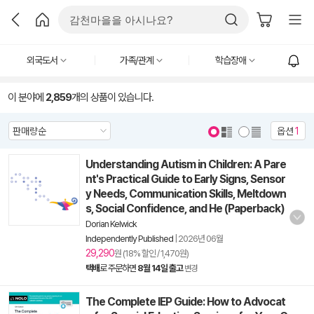
외국도서
가족/관계
학습장애
이 분야에
2,859
개의 상품이 있습니다.
옵션
1
Understanding Autism in Children: A Pare
nt's Practical Guide to Early Signs, Sensor
y Needs, Communication Skills, Meltdown
s, Social Confidence, and He (Paperback)
Dorian Kelwick
Independently Published
|
2026년 06월
29,290
원 (18% 할인 / 1,470원)
택배
로 주문하면
8월 14일 출고
변경
The Complete IEP Guide: How to Advocat