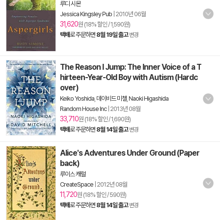
루디 시몬
Jessica Kingsley Pub
|
2010년 06월
31,620
원 (18% 할인 / 1,590원)
택배
로 주문하면
8월 19일 출고
변경
The Reason I Jump: The Inner Voice of a T
hirteen-Year-Old Boy with Autism (Hardc
over)
Keiko Yoshida
,
데이비드 미첼
,
Naoki Higashida
Random House Inc
|
2013년 08월
33,710
원 (18% 할인 / 1,690원)
택배
로 주문하면
8월 14일 출고
변경
Alice's Adventures Under Ground (Paper
back)
루이스 캐럴
CreateSpace
|
2012년 08월
11,720
원 (18% 할인 / 590원)
택배
로 주문하면
8월 14일 출고
변경