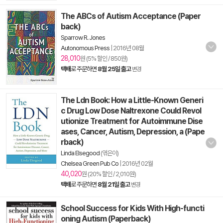
The ABCs of Autism Acceptance (Paper
back)
Sparrow R. Jones
Autonomous Press
|
2016년 08월
28,010
원 (5% 할인 / 850원)
택배
로 주문하면
8월 25일 출고
변경
The Ldn Book: How a Little-Known Generi
c Drug Low Dose Naltrexone Could Revol
utionize Treatment for Autoimmune Dise
ases, Cancer, Autism, Depression, a (Pape
rback)
Linda Elsegood
(엮은이)
Chelsea Green Pub Co
|
2016년 02월
40,020
원 (20% 할인 / 2,010원)
택배
로 주문하면
8월 21일 출고
변경
School Success for Kids With High-functi
oning Autism (Paperback)