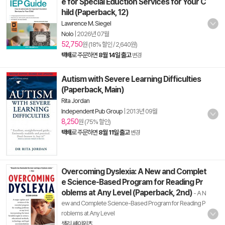
e for Special Eduction Services for Your C
hild (Paperback, 12)
Lawrence M. Siegel
Nolo
|
2026년 07월
52,750
원 (18% 할인 / 2,640원)
택배
로 주문하면
8월 14일 출고
변경
Autism with Severe Learning Difficulties
(Paperback, Main)
Rita Jordan
Independent Pub Group
|
2013년 09월
8,250
원 (75% 할인)
택배
로 주문하면
8월 11일 출고
변경
Overcoming Dyslexia: A New and Complet
e Science-Based Program for Reading Pr
oblems at Any Level (Paperback, 2nd)
- A N
ew and Complete Science-Based Program for Reading P
roblems at Any Level
샐리 셰이위츠