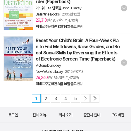
rder (Paperback)
에드워드 M. 할로웰
,
John J. Ratey
Ballantine Books
|
2005년 12월
29,310
원 (18% 할인 / 1,470원)
택배
로 주문하면
8월 14일 출고
변경
Reset Your Child's Brain: A Four-Week Pla
n to End Meltdowns, Raise Grades, and Bo
ost Social Skills by Reversing the Effects
of Electronic Screen-Time (Paperback)
Victoria Dunckley
New World Library
|
2015년 07월
29,240
원 (18% 할인 / 1,470원)
택배
로 주문하면
8월 14일 출고
변경
1
2
3
4
5
로그인
전체 메뉴
회사 소개
출판사 안내
PC 버전