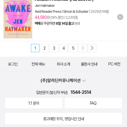
Jen Hatmaker
Avid Reader Press / Simon & Schuster
|
2025년 09월
44,580
원 (18% 할인 / 2,230원)
택배
로 주문하면
8월 14일 출고
변경
1
2
3
4
5
로그인
전체 메뉴
회사 소개
출판사 안내
PC 버전
(주)알라딘커뮤니케이션
1544-2514
일반문의 (발신자 부담)
1:1 문의
FAQ
중고매장 위치, 영업시간 안내