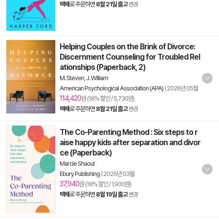
택배
로 주문하면
8월 21일 출고
변경
Helping Couples on the Brink of Divorce:
Discernment Counseling for Troubled Rel
ationships (Paperback, 2)
M. Steven
,
J. William
American Psychological Association (APA)
|
2026년 05월
114,420
원 (18% 할인 / 5,730원)
택배
로 주문하면
8월 21일 출고
변경
The Co-Parenting Method : Six steps to r
aise happy kids after separation and divor
ce (Paperback)
Marcie Shaoul
Ebury Publishing
|
2025년 03월
37,940
원 (18% 할인 / 1,900원)
택배
로 주문하면
8월 19일 출고
변경