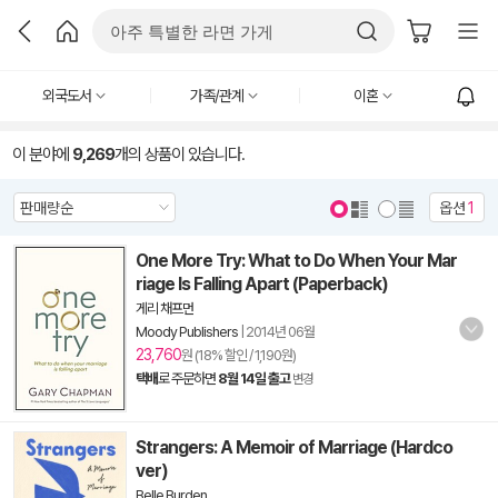
외국도서
가족/관계
이혼
이 분야에
9,269
개의 상품이 있습니다.
옵션
1
One More Try: What to Do When Your Mar
riage Is Falling Apart (Paperback)
게리 채프먼
Moody Publishers
|
2014년 06월
23,760
원 (18% 할인 / 1,190원)
택배
로 주문하면
8월 14일 출고
변경
Strangers: A Memoir of Marriage (Hardco
ver)
Belle Burden