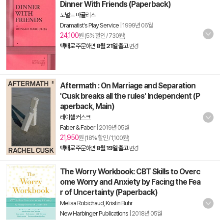
Dinner With Friends (Paperback)
도널드 마귤리스
Dramatist's Play Service
|
1999년 06월
24,100
원 (5% 할인 / 730원)
택배
로 주문하면
8월 21일 출고
변경
Aftermath : On Marriage and Separation
'Cusk breaks all the rules' Independent (P
aperback, Main)
레이첼 커스크
Faber & Faber
|
2019년 05월
21,950
원 (18% 할인 / 1,100원)
택배
로 주문하면
8월 19일 출고
변경
The Worry Workbook: CBT Skills to Overc
ome Worry and Anxiety by Facing the Fea
r of Uncertainty (Paperback)
Melisa Robichaud
,
Kristin Buhr
New Harbinger Publications
|
2018년 05월