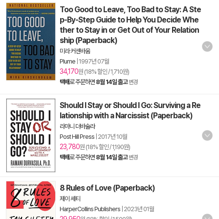
Too Good to Leave, Too Bad to Stay: A Ste
p-By-Step Guide to Help You Decide Whe
ther to Stay in or Get Out of Your Relation
ship (Paperback)
미라 커센바움
Plume
|
1997년 07월
34,170
원 (18% 할인 / 1,710원)
택배
로 주문하면
8월 14일 출고
변경
Should I Stay or Should I Go: Surviving a Re
lationship with a Narcissist (Paperback)
라마니 더바술라
Post Hill Press
|
2017년 10월
23,780
원 (18% 할인 / 1,190원)
택배
로 주문하면
8월 14일 출고
변경
8 Rules of Love (Paperback)
제이 셰티
HarperCollins Publishers
|
2023년 01월