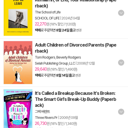
rback)
The School of Life
SCHOOL OF LIFE
|
2024년 04월
22,270
원 (18% 할인 / 1,120원)
택배
로 주문하면
8월 24일 출고
변경
Adult Children of Divorced Parents (Pape
rback)
Tom Rodgers
,
Beverly Rodgers
Selah Publishing Group, LLC
|
2008년 12월
29,640
원 (18% 할인 / 1,490원)
택배
로 주문하면
8월 14일 출고
변경
It's Called a Breakup Because It's Broken:
The Smart Girl's Break-Up Buddy (Paperb
ack)
그렉 버렌트
Three Rivers Pr
|
2006년 09월
26,730
원 (18% 할인 / 1,340원)