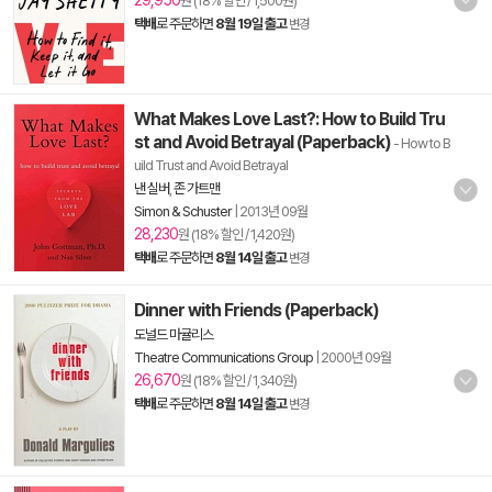
29,950
원 (18% 할인 / 1,500원)
택배
로 주문하면
8월 19일 출고
변경
What Makes Love Last?: How to Build Tru
st and Avoid Betrayal (Paperback)
- How to B
uild Trust and Avoid Betrayal
낸 실버
,
존 가트맨
Simon & Schuster
|
2013년 09월
28,230
원 (18% 할인 / 1,420원)
택배
로 주문하면
8월 14일 출고
변경
Dinner with Friends (Paperback)
도널드 마귤리스
Theatre Communications Group
|
2000년 09월
26,670
원 (18% 할인 / 1,340원)
택배
로 주문하면
8월 14일 출고
변경