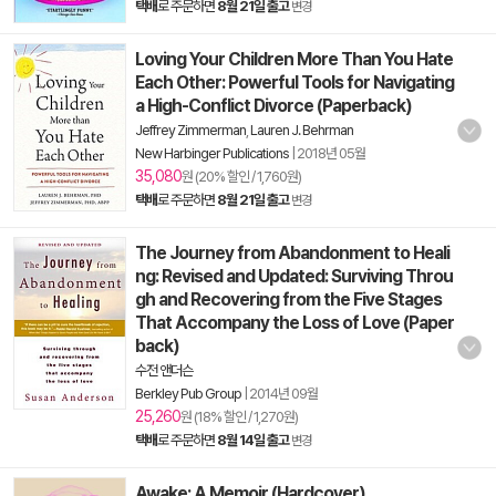
택배
로 주문하면
8월 21일 출고
변경
Loving Your Children More Than You Hate
Each Other: Powerful Tools for Navigating
a High-Conflict Divorce (Paperback)
Jeffrey Zimmerman
,
Lauren J. Behrman
New Harbinger Publications
|
2018년 05월
35,080
원 (20% 할인 / 1,760원)
택배
로 주문하면
8월 21일 출고
변경
The Journey from Abandonment to Heali
ng: Revised and Updated: Surviving Throu
gh and Recovering from the Five Stages
That Accompany the Loss of Love (Paper
back)
수전 앤더슨
Berkley Pub Group
|
2014년 09월
25,260
원 (18% 할인 / 1,270원)
택배
로 주문하면
8월 14일 출고
변경
Awake: A Memoir (Hardcover)