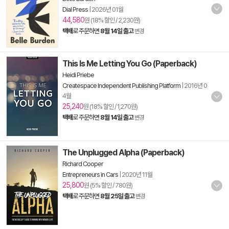
Dial Press
|
2026년 01월
44,580
원 (18% 할인 / 2,230원)
택배
로 주문하면
8월 14일 출고
변경
This Is Me Letting You Go (Paperback)
Heidi Priebe
Createspace Independent Publishing Platform
|
2016년 0
4월
25,240
원 (18% 할인 / 1,270원)
택배
로 주문하면
8월 14일 출고
변경
The Unplugged Alpha (Paperback)
Richard Cooper
Entrepreneurs in Cars
|
2020년 11월
25,800
원 (5% 할인 / 780원)
택배
로 주문하면
8월 25일 출고
변경