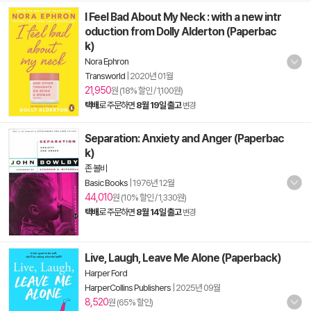
I Feel Bad About My Neck : with a new intr
oduction from Dolly Alderton (Paperbac
k)
Nora Ephron
Transworld
|
2020년 01월
21,950
원 (18% 할인 / 1,100원)
택배
로 주문하면
8월 19일 출고
변경
Separation: Anxiety and Anger (Paperbac
k)
존 볼비
Basic Books
|
1976년 12월
44,010
원 (10% 할인 / 1,330원)
택배
로 주문하면
8월 14일 출고
변경
Live, Laugh, Leave Me Alone (Paperback)
Harper Ford
HarperCollins Publishers
|
2025년 09월
8,520
원 (65% 할인)