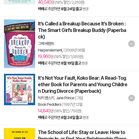
40,040
원 (18% 할인 / 2,010원)
택배
로 주문하면
8월 24일 출고
변경
It’s Called a Breakup Because It’s Broken :
The Smart Girl’s Breakup Buddy (Paperba
ck)
그렉 버렌트
Harperelement,
|
2006년 06월
19,960
원 (18% 할인 / 1,000원)
택배
로 주문하면
8월 19일 출고
변경
It's Not Your Fault, Koko Bear: A Read-Tog
ether Book for Parents and Young Childre
n During Divorce (Paperback)
빅키 랜스키
,
Jane Prince
(그림)
Book Peddlers
|
1997년 12월
14,840
원 (18% 할인 / 750원)
택배
로 주문하면
8월 24일 출고
변경
The School of Life: Stay or Leave: How to
Remain In, or End, Your Relationship (Pape