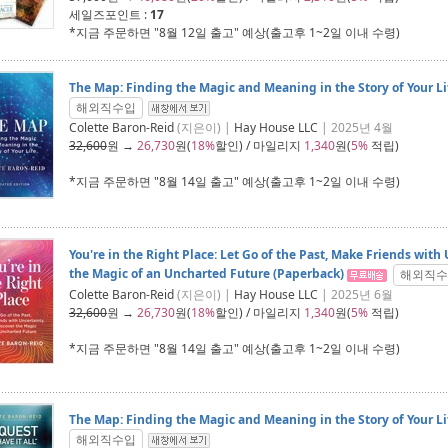
세일즈포인트 :
17
*지금 주문하면 "
8월 12일 출고
" 예상(출고후 1~2일 이내 수령)
The Map: Finding the Magic and Meaning in the Story of Your Li
해외직수입
Colette Baron-Reid
(지은이) |
Hay House LLC
| 2025년 4월
32,600
원 →
26,730
원(
18%
할인) / 마일리지
1,340
원(
5%
적립)
*지금 주문하면 "
8월 14일 출고
" 예상(출고후 1~2일 이내 수령)
You're in the Right Place: Let Go of the Past, Make Friends with
the Magic of an Uncharted Future (Paperback)
해외직수
Colette Baron-Reid
(지은이) |
Hay House LLC
| 2025년 6월
32,600
원 →
26,730
원(
18%
할인) / 마일리지
1,340
원(
5%
적립)
*지금 주문하면 "
8월 14일 출고
" 예상(출고후 1~2일 이내 수령)
The Map: Finding the Magic and Meaning in the Story of Your Li
해외직수입