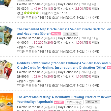
Colette Baron-Reid
(지은이) |
Hay House Inc
| 2017년 4월
56,030
원 →
45,940
원(
18%
할인) / 마일리지
2,300
원(
5%
적립)
평점
| 세일즈포인트 :
152
*지금 주문하면 "
8월 19일 출고
" 예상(출고후 1~2일 이내 수령)
The Enchanted Map Oracle Cards: A 54-Card Oracle Deck for Lov
and Happiness (Other)
Colette Baron-Reid
(지은이) |
Hay House Inc
| 2011년 11월
44,000
원 →
35,200
원(
20%
할인) / 마일리지
1,060
원(
3%
적립)
세일즈포인트 :
134
*지금 주문하면 "
8월 11일 출고
" 예상(출고후 1~2일 이내 수령)
Goddess Power Oracle (Standard Edition): A 52-Card Deck and
Oracle Cards for Healing, Inspiration, and Divination (Other)
Colette Baron-Reid
(지은이) |
Hay House Inc
| 2020년 2월
28,800
원 →
23,040
원(
20%
할인) / 마일리지
1,160
원(
5%
적립)
세일즈포인트 :
38
*지금 주문하면 "
8월 12일 출고
" 예상(출고후 1~2일 이내 수령)
The Art of Manifesting: A Meditative Drawing Practice to Rewir
Your Reality (Paperback)
해외직수입
Colette Baron-Reid
(지은이) |
Hay House LLC
| 2025년 9월