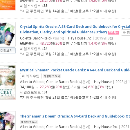
34,410
원 →
28,210
원(
18%
할인) / 마일리지
1,420
원(
5%
적립)
세일즈포인트 :
35
*지금 주문하면 "
8월 14일 출고
" 예상(출고후 1~2일 이내 수령)
Crystal Spirits Oracle: A 58-Card Deck and Guidebook for Cryst
Divination, Clarity, and Spiritual Guidance (Other)
해외
Colette Baron-Reid
(지은이) |
Hay House Inc
| 2019년 8월
60,910
원 →
48,720
원(
20%
할인) / 마일리지
1,470
원(
3%
적립)
세일즈포인트 :
24
*지금 주문하면 "
8월 21일 출고
" 예상(출고후 1~2일 이내 수령)
Mystical Shaman Pocket Oracle Cards: A 64-Card Deck and Guid
해외직수입
Alberto Villoldo
,
Colette Baron-Reid
(지은이) |
Hay House
| 2023년 
34,100
원 →
27,280
원(
20%
할인) / 마일리지
820
원(
3%
적립)
세일즈포인트 :
31
*지금 주문하면 "
8월 21일 출고
" 예상(출고후 1~2일 이내 수령)
The Shaman's Dream Oracle: A 64-Card Deck and Guidebook (Ot
Alberto Villoldo
,
Colette Baron-Reid
(지은이) |
Hay House Inc
| 202