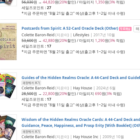
56,030
원 →
44,820
원(
20%
할인) / 마일리지
1,350
원(
3%
적립)
세일즈포인트 :
27
*지금 주문하면 "
8월 21일 출고
" 예상(출고후 1~2일 이내 수령)
Postcards from Spirit: A 52-Card Oracle Deck (Other)
해
Colette Baron-Reid
(지은이) |
Lifestyles
| 2017년 10월
53,600
원 →
42,880
원(
20%
할인) / 마일리지
1,290
원(
3%
적립)
세일즈포인트 :
17
*지금 주문하면 "
8월 21일 출고
" 예상(출고후 1~2일 이내 수령)
Guides of the Hidden Realms Oracle: A 44-Card Deck and Guide
Colette Baron-Reid
(지은이) |
Hay House
| 2024년 6월
28,500
원 →
22,800
원(
20%
할인) / 마일리지
690
원(
3%
적립)
세일즈포인트 :
17
*지금 주문하면 "
8월 11일 출고
" 예상(출고후 1~2일 이내 수령)
Wisdom of the Hidden Realms Oracle Cards: A 44-Card Deck and
Guidance, Peace, Happiness, and Prosp Erity [With Booklet] (Ot
Colette Baron-Reid
(지은이) |
Hay House Inc
| 2009년 10월