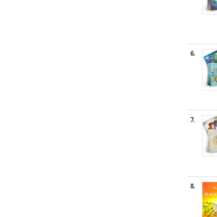
6.
7.
8.