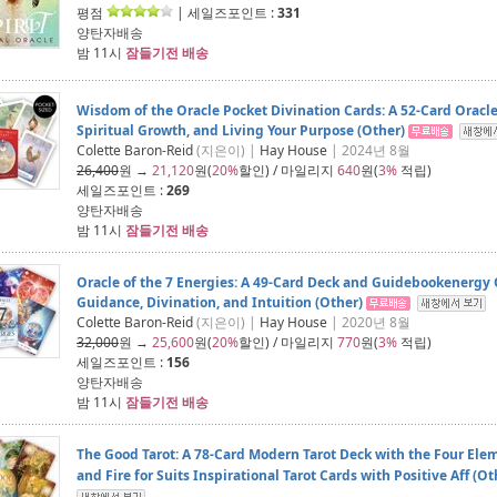
평점
| 세일즈포인트 :
331
양탄자배송
밤 11시
잠들기전 배송
Wisdom of the Oracle Pocket Divination Cards: A 52-Card Oracle
Spiritual Growth, and Living Your Purpose (Other)
Colette Baron-Reid
(지은이) |
Hay House
| 2024년 8월
26,400
원 →
21,120
원(
20%
할인) / 마일리지
640
원(
3%
적립)
세일즈포인트 :
269
양탄자배송
밤 11시
잠들기전 배송
Oracle of the 7 Energies: A 49-Card Deck and Guidebookenergy O
Guidance, Divination, and Intuition (Other)
Colette Baron-Reid
(지은이) |
Hay House
| 2020년 8월
32,000
원 →
25,600
원(
20%
할인) / 마일리지
770
원(
3%
적립)
세일즈포인트 :
156
양탄자배송
밤 11시
잠들기전 배송
The Good Tarot: A 78-Card Modern Tarot Deck with the Four Eleme
and Fire for Suits Inspirational Tarot Cards with Positive Aff (Ot