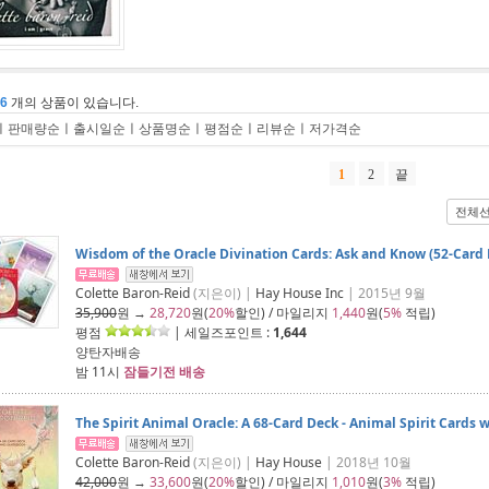
36
개의 상품이 있습니다.
ㅣ
판매량순
ㅣ
출시일순
ㅣ
상품명순
ㅣ
평점순
ㅣ
리뷰순
ㅣ
저가격순
1
2
끝
전체
Wisdom of the Oracle Divination Cards: Ask and Know (52-Card
Colette Baron-Reid
(지은이) |
Hay House Inc
| 2015년 9월
35,900
원 →
28,720
원(
20%
할인) / 마일리지
1,440
원(
5%
적립)
평점
| 세일즈포인트 :
1,644
양탄자배송
밤 11시
잠들기전 배송
The Spirit Animal Oracle: A 68-Card Deck - Animal Spirit Cards 
Colette Baron-Reid
(지은이) |
Hay House
| 2018년 10월
42,000
원 →
33,600
원(
20%
할인) / 마일리지
1,010
원(
3%
적립)