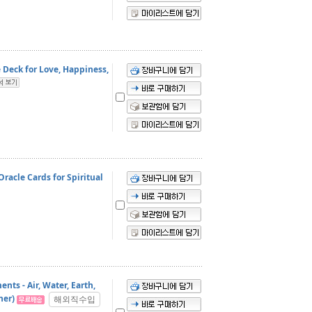
 Deck for Love, Happiness,
racle Cards for Spiritual
nts - Air, Water, Earth,
her)
해외직수입