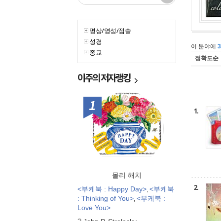
명상/영성/점술
성경
이 분야에
종교
정확도순
이주의
저자랭킹
1위
1.
몰리 해치
2.
<부케북 : Happy Day>
<부케북
,
: Thinking of You>
<부케북 :
,
Love You>