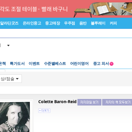
알라딘굿즈
온라인중고
중고매장
우주점
음반
블루레이
커피
서
수준별베스트
중고 외서
온책
특가도서
이벤트
Lexile®
어린이영어
5백원부터
N
수준별베스트
중고 외서
기
Colette Baron-Reid