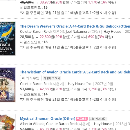
48,720
원 →
38,970
원(
20%
할인) / 마일리지
1,170
원(
3%
적립)
세일즈포인트 :
15
*지금 주문하면 "
8월 21일 출고
" 예상(출고후 1~2일 이내 수령)
The Dream Weaver's Oracle: A 44-Card Deck & Guidebook (Other
Colette Baron-Reid
(지은이),
Joel Nakamura
(그림) |
Hay House
| 20
28,500
원 →
22,800
원(
20%
할인) / 마일리지
690
원(
3%
적립)
세일즈포인트 :
18
*지금 주문하면 "
8월 11일 출고
" 예상(출고후 1~2일 이내 수령)
The Wisdom of Avalon Oracle Cards: A 52-Card Deck and Guideb
해외직수입
Colette Baron-Reid
(지은이) |
Hay House Inc
| 2007년 9월
53,600
원 →
42,880
원(
20%
할인) / 마일리지
1,290
원(
3%
적립)
세일즈포인트 :
14
*지금 주문하면 "
8월 21일 출고
" 예상(출고후 1~2일 이내 수령)
Mystical Shaman Oracle (Other)
Alberto Villoldo
,
Colette Baron-Reid
(지은이) |
Hay House
| 2018년 
57,600
원 →
46,080
원(
20%
할인) / 마일리지
2,310
원(
5%
적립)