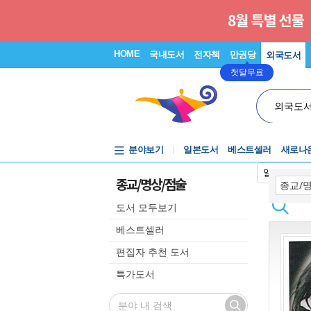
HOME
국내도서
전자책
만권당
외국도서
첫달무료
외국도
분야보기
일본도서
베스트셀러
새로나
일본어입력
종교/명상/점술
도서 모두보기
베스트셀러
편집자 추천 도서
특가도서