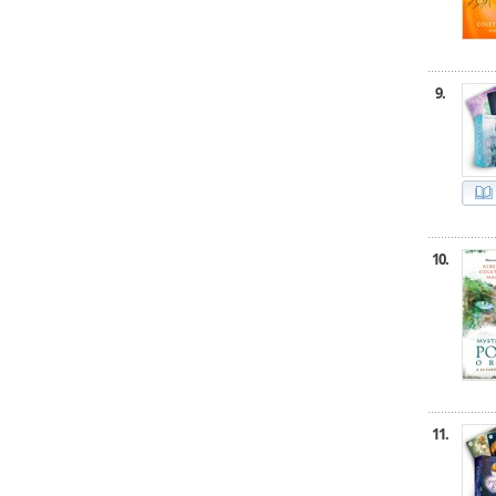
9.
10.
11.