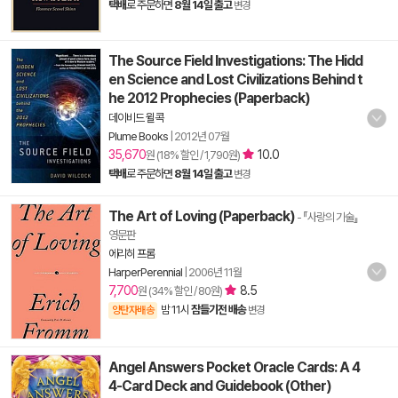
택배
로 주문하면
8월 14일 출고
변경
The Source Field Investigations: The Hidd
en Science and Lost Civilizations Behind t
he 2012 Prophecies (Paperback)
데이비드 윌콕
Plume Books
|
2012년 07월
35,670
10.0
원 (18% 할인 / 1,790원)
택배
로 주문하면
8월 14일 출고
변경
The Art of Loving (Paperback)
- 『사랑의 기술』
영문판
에리히 프롬
HarperPerennial
|
2006년 11월
7,700
8.5
원 (34% 할인 / 80원)
밤 11시
잠들기전 배송
양탄자배송
변경
Angel Answers Pocket Oracle Cards: A 4
4-Card Deck and Guidebook (Other)