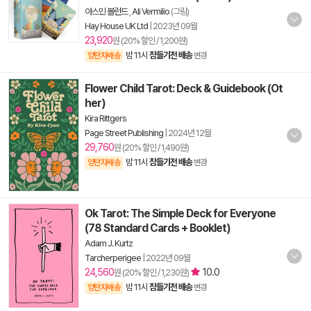
야스민 볼런드
,
Ali Vermilio
(그림)
Hay House UK Ltd
|
2023년 09월
23,920
원 (20% 할인 / 1,200원)
밤 11시
잠들기전 배송
양탄자배송
변경
Flower Child Tarot: Deck & Guidebook (Ot
her)
Kira Rittgers
Page Street Publishing
|
2024년 12월
29,760
원 (20% 할인 / 1,490원)
밤 11시
잠들기전 배송
양탄자배송
변경
Ok Tarot: The Simple Deck for Everyone
(78 Standard Cards + Booklet)
Adam J. Kurtz
Tarcherperigee
|
2022년 09월
24,560
10.0
원 (20% 할인 / 1,230원)
밤 11시
잠들기전 배송
양탄자배송
변경