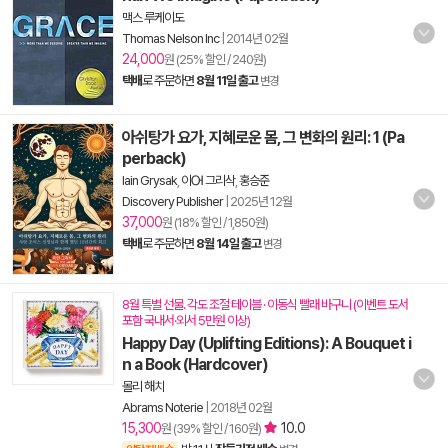
맥스 루케이도
Thomas Nelson Inc
|
2014년 02월
24,000
원 (25% 할인 / 240원)
택배
로 주문하면
8월 11일 출고
변경
아쉬탕가 요가, 지혜로운 몸, 그 변화의 원리: 1 (Pa
perback)
Iain Grysak
,
이Ꮊ 그리삭
,
홍승준
Discovery Publisher
|
2025년 12월
37,000
원 (18% 할인 / 1,850원)
택배
로 주문하면
8월 14일 출고
변경
8월 특별 선물. 각도 조절 테이블 · 이동식 빨래 바구니 (이벤트 도서
포함 국내서·외서 5만원 이상)
Happy Day (Uplifting Editions): A Bouquet i
n a Book (Hardcover)
몰리 해치
Abrams Noterie
|
2018년 02월
15,300
10.0
원 (39% 할인 / 160원)