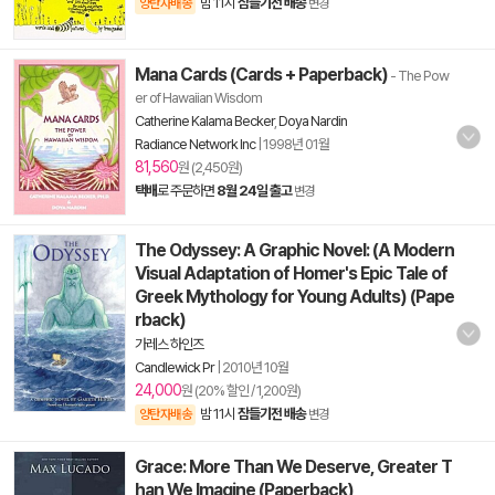
밤 11시
잠들기전 배송
양탄자배송
변경
Mana Cards (Cards + Paperback)
- The Pow
er of Hawaiian Wisdom
Catherine Kalama Becker
,
Doya Nardin
Radiance Network Inc
|
1998년 01월
81,560
원 (2,450원)
택배
로 주문하면
8월 24일 출고
변경
The Odyssey: A Graphic Novel: (A Modern
Visual Adaptation of Homer's Epic Tale of
Greek Mythology for Young Adults) (Pape
rback)
가레스 하인즈
Candlewick Pr
|
2010년 10월
24,000
원 (20% 할인 / 1,200원)
밤 11시
잠들기전 배송
양탄자배송
변경
Grace: More Than We Deserve, Greater T
han We Imagine (Paperback)