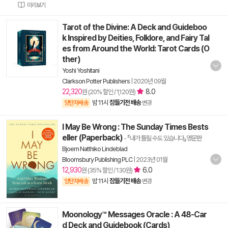
미리보기
Tarot of the Divine: A Deck and Guideboo
k Inspired by Deities, Folklore, and Fairy Tal
es from Around the World: Tarot Cards (O
ther)
Yoshi Yoshitani
Clarkson Potter Publishers
|
2020년 09월
22,320
8.0
원 (20% 할인 / 1,120원)
밤 11시
잠들기전 배송
양탄자배송
변경
I May Be Wrong : The Sunday Times Bests
eller (Paperback)
- 『내가 틀릴 수도 있습니다』영문판
Bjoern Natthiko Lindeblad
Bloomsbury Publishing PLC
|
2023년 01월
12,930
6.0
원 (35% 할인 / 130원)
밤 11시
잠들기전 배송
양탄자배송
변경
Moonology™ Messages Oracle : A 48-Car
d Deck and Guidebook (Cards)