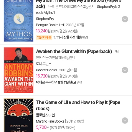
Mythos : The Greek Myths Retold (Paperb
ack)
- 『스티븐 프라이의 그리스 신화』 원서
-
Stephen Fry’s G
reek Myths 1
Stephen Fry
Penguin Books Ltd
|
2018년 07월
18,240
원 (20% 할인 / 920원)
밤 11시
잠들기전 배송
양탄자배송
변경
Awaken the Giant within (Paperback)
- 『네
안에 잠든 거인을 깨워라』원서
토니 로빈스
Pocket Books
|
2001년 01월
16,720
원 (20% 할인 / 840원)
택배
로 주문하면
8월 11일 출고
변경
The Game of Life and How to Play It (Pape
rback)
플로렌스 S. 쉰
Martino Fine Books
|
2011년 06월
5,700
원 (10% 할인 / 180원)