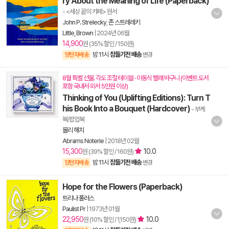
ry About the Meaning of Life (Paperback)
- <세상 끝의 카페> 원서
John P. Strelecky
,
존 스트레레키
Little, Brown
|
2024년 06월
14,900
원 (35% 할인 / 150원)
밤 11시
잠들기전 배송
양탄자배송
변경
8월 특별 선물. 각도 조절 테이블 · 이동식 빨래 바구니 (이벤트 도서
포함 국내서·외서 5만원 이상)
Thinking of You (Uplifting Editions): Turn T
his Book Into a Bouquet (Hardcover)
- 부케
북/팝업북
몰리 해치
Abrams Noterie
|
2018년 02월
15,300
10.0
원 (39% 할인 / 160원)
밤 11시
잠들기전 배송
양탄자배송
변경
Hope for the Flowers (Paperback)
트리나 폴러스
Paulist Pr
|
1973년 01월
22,950
10.0
원 (10% 할인 / 1,150원)