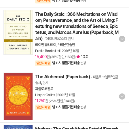
밤 11시
잠들기전 배송
양탄자배송
변경
The Daily Stoic : 366 Meditations on Wisd
om, Perseverance, and the Art of Living: F
eaturing new translations of Seneca, Epic
tetus, and Marcus Aurelius (Paperback, M
ain)
- '데일리 필로소피' 원서
라이언 홀리데이
,
스티븐 핸슬먼
Profile Books Ltd
|
2016년 10월
15,400
10.0
원 (36% 할인 / 160원)
밤 11시
잠들기전 배송
양탄자배송
변경
The Alchemist (Paperback)
- 파울로 코엘료『연금
술사』원서
파울로 코엘료
HarperCollins
|
2002년 12월
11,250
원 (25% 할인 / 340원)
밤 11시
잠들기전 배송
양탄자배송
변경