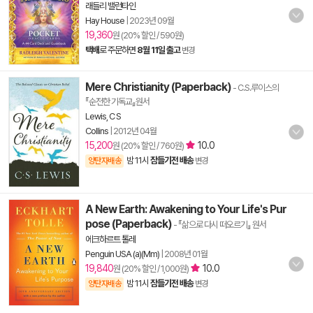
래들리 밸런타인
Hay House
|
2023년 09월
19,360
원 (20% 할인 / 590원)
택배
로 주문하면
8월 11일 출고
변경
Mere Christianity (Paperback)
- C.S.루이스의
『순전한 기독교』원서
Lewis, C S
Collins
|
2012년 04월
15,200
10.0
원 (20% 할인 / 760원)
밤 11시
잠들기전 배송
양탄자배송
변경
A New Earth: Awakening to Your Life's Pur
pose (Paperback)
- 『삶으로 다시 떠오르기』 원서
에크하르트 톨레
Penguin USA (a)(Mm)
|
2008년 01월
19,840
10.0
원 (20% 할인 / 1,000원)
밤 11시
잠들기전 배송
양탄자배송
변경