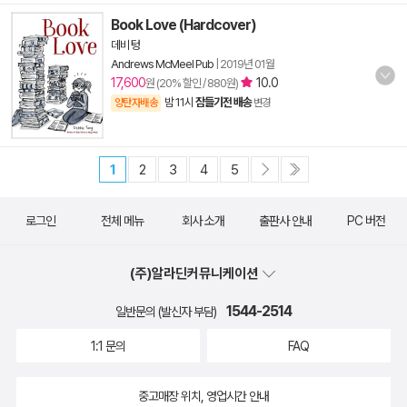
Book Love (Hardcover)
데비 텅
Andrews McMeel Pub
|
2019년 01월
17,600
10.0
원 (20% 할인 / 880원)
밤 11시
잠들기전 배송
양탄자배송
변경
1
2
3
4
5
로그인
전체 메뉴
회사 소개
출판사 안내
PC 버전
(주)알라딘커뮤니케이션
1544-2514
일반문의 (발신자 부담)
1:1 문의
FAQ
중고매장 위치, 영업시간 안내