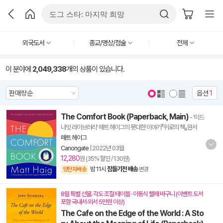
외국도서
종교/명상/점술
전체
이 분야에
2,049,338
개의 상품이 있습니다.
옵션
1
The Comfort Book (Paperback, Main)
- '미드
나잇 라이브러리' 매트 헤이그의 못다한 이야기『위로의 책』원서
매트 헤이그
Canongate
|
2022년 03월
12,280
원 (35% 할인 / 130원)
밤 11시
잠들기전 배송
양탄자배송
변경
8월 특별 선물. 각도 조절 테이블 · 이동식 빨래 바구니 (이벤트 도서
포함 국내서·외서 5만원 이상)
The Cafe on the Edge of the World : A Sto