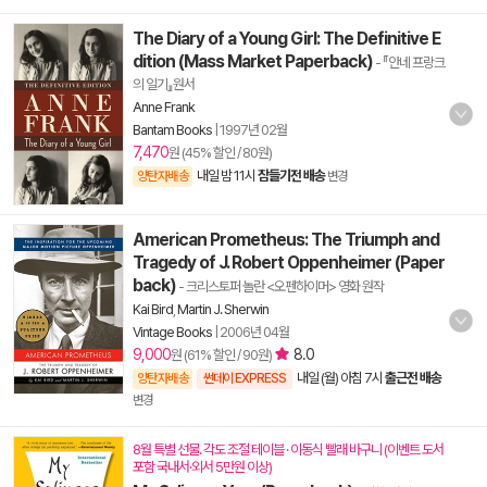
The Diary of a Young Girl: The Definitive E
dition (Mass Market Paperback)
- 『안네 프랑크
의 일기』원서
Anne Frank
Bantam Books
|
1997년 02월
7,470
원 (45% 할인 / 80원)
내일 밤 11시
잠들기전 배송
양탄자배송
변경
American Prometheus: The Triumph and
Tragedy of J. Robert Oppenheimer (Paper
back)
- 크리스토퍼 놀란 <오펜하이머> 영화 원작
Kai Bird
,
Martin J. Sherwin
Vintage Books
|
2006년 04월
9,000
8.0
원 (61% 할인 / 90원)
내일 (월) 아침 7시
출근전 배송
양탄자배송
썬데이 EXPRESS
변경
8월 특별 선물. 각도 조절 테이블 · 이동식 빨래 바구니 (이벤트 도서
포함 국내서·외서 5만원 이상)