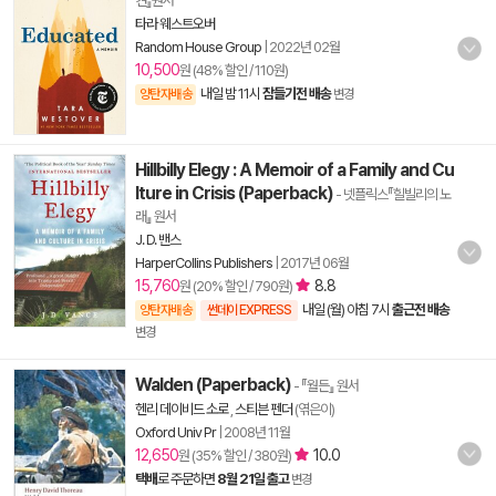
견』원서
타라 웨스트오버
Random House Group
|
2022년 02월
10,500
원 (48% 할인 / 110원)
내일 밤 11시
잠들기전 배송
양탄자배송
변경
Hillbilly Elegy : A Memoir of a Family and Cu
lture in Crisis (Paperback)
- 넷플릭스『힐빌리의 노
래』 원서
J. D. 밴스
HarperCollins Publishers
|
2017년 06월
15,760
8.8
원 (20% 할인 / 790원)
내일 (월) 아침 7시
출근전 배송
양탄자배송
썬데이 EXPRESS
변경
Walden (Paperback)
- 『월든』 원서
헨리 데이비드 소로
,
스티븐 펜더
(엮은이)
Oxford Univ Pr
|
2008년 11월
12,650
10.0
원 (35% 할인 / 380원)
택배
로 주문하면
8월 21일 출고
변경