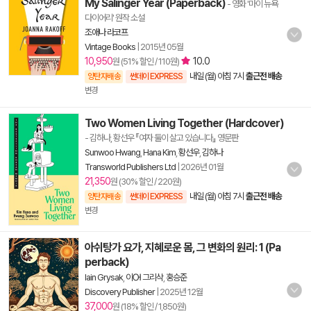
My Salinger Year (Paperback)
- 영화 '마이 뉴욕
다이어리' 원작 소설
조애나 라코프
Vintage Books
|
2015년 05월
10,950
10.0
원 (51% 할인 / 110원)
내일 (월) 아침 7시
출근전 배송
양탄자배송
썬데이 EXPRESS
변경
Two Women Living Together (Hardcover)
- 김하나, 황선우 『여자 둘이 살고 있습니다』 영문판
Sunwoo Hwang
,
Hana Kim
,
황선우
,
김하나
Transworld Publishers Ltd
|
2026년 01월
21,350
원 (30% 할인 / 220원)
내일 (월) 아침 7시
출근전 배송
양탄자배송
썬데이 EXPRESS
변경
아쉬탕가 요가, 지혜로운 몸, 그 변화의 원리: 1 (Pa
perback)
Iain Grysak
,
이Ꮊ 그리삭
,
홍승준
Discovery Publisher
|
2025년 12월
37,000
원 (18% 할인 / 1,850원)