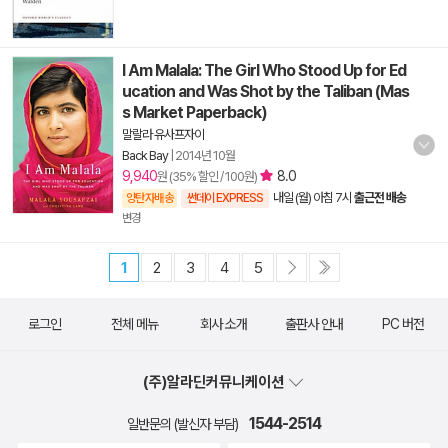
I Am Malala: The Girl Who Stood Up for Ed
ucation and Was Shot by the Taliban (Mas
s Market Paperback)
말랄라 유사프자이
Back Bay
|
2014년 10월
9,940
8.0
원 (35% 할인 / 100원)
내일 (월) 아침 7시
출근전 배송
양탄자배송
썬데이 EXPRESS
변경
1
2
3
4
5
로그인
전체 메뉴
회사 소개
출판사 안내
PC 버전
(주)알라딘커뮤니케이션
1544-2514
일반문의 (발신자 부담)