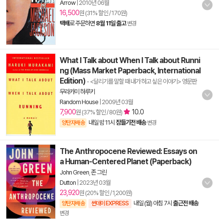
Arrow
|
2010년 06월
16,500
원 (31% 할인 / 170원)
택배
로 주문하면
8월 11일 출고
변경
What I Talk about When I Talk about Runni
ng (Mass Market Paperback, International
Edition)
- <달리기를 말할 때 내가 하고 싶은 이야기> 영문판
무라카미 하루키
Random House
|
2009년 03월
7,900
10.0
원 (37% 할인 / 80원)
내일 밤 11시
잠들기전 배송
양탄자배송
변경
The Anthropocene Reviewed: Essays on
a Human-Centered Planet (Paperback)
John Green
,
존 그린
Dutton
|
2023년 03월
23,920
원 (20% 할인 / 1,200원)
내일 (월) 아침 7시
출근전 배송
양탄자배송
썬데이 EXPRESS
변경