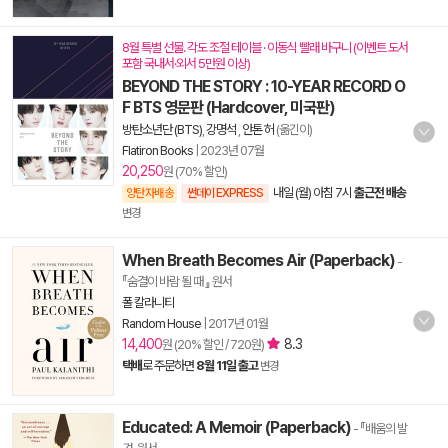
8월 특별 선물. 각도 조절 테이블 · 이동식 빨래 바구니 (이벤트 도서
포함 국내서·외서 5만원 이상)
BEYOND THE STORY : 10-YEAR RECORD O
F BTS 영문판 (Hardcover, 미국판)
방탄소년단 (BTS)
,
강명석
,
안톤 허
(옮긴이)
Flatiron Books
|
2023년 07월
20,250
원 (70% 할인)
내일 (월) 아침 7시
출근전 배송
양탄자배송
썬데이 EXPRESS
변경
When Breath Becomes Air (Paperback)
-
『숨결이 바람 될 때 』 원서
폴 칼라니티
Random House
|
2017년 01월
14,400
8.3
원 (20% 할인 / 720원)
택배
로 주문하면
8월 11일 출고
변경
Educated: A Memoir (Paperback)
- 『배움의 발