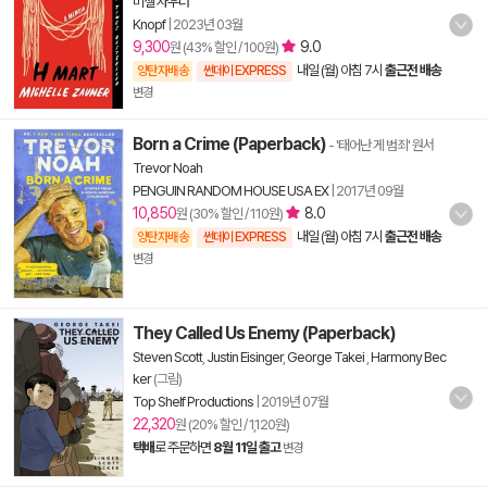
미셸 자우너
Knopf
|
2023년 03월
9,300
9.0
원 (43% 할인 / 100원)
내일 (월) 아침 7시
출근전 배송
양탄자배송
썬데이 EXPRESS
변경
Born a Crime (Paperback)
- '태어난 게 범죄' 원서
Trevor Noah
PENGUIN RANDOM HOUSE USA EX
|
2017년 09월
10,850
8.0
원 (30% 할인 / 110원)
내일 (월) 아침 7시
출근전 배송
양탄자배송
썬데이 EXPRESS
변경
They Called Us Enemy (Paperback)
Steven Scott
,
Justin Eisinger
,
George Takei
,
Harmony Bec
ker
(그림)
Top Shelf Productions
|
2019년 07월
22,320
원 (20% 할인 / 1,120원)
택배
로 주문하면
8월 11일 출고
변경