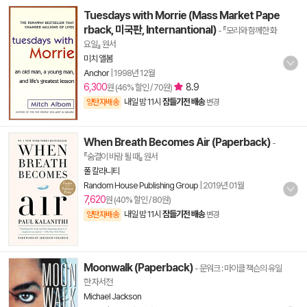
Tuesdays with Morrie (Mass Market Pape
rback, 미국판, Internantional)
- 『모리와 함께한 화
요일』 원서
미치 앨봄
Anchor
|
1998년 12월
6,300
8.9
원 (46% 할인 / 70원)
내일 밤 11시
잠들기전 배송
양탄자배송
변경
When Breath Becomes Air (Paperback)
-
『숨결이 바람 될 때』 원서
폴 칼라니티
Random House Publishing Group
|
2019년 01월
7,620
원 (40% 할인 / 80원)
내일 밤 11시
잠들기전 배송
양탄자배송
변경
Moonwalk (Paperback)
- 문워크 : 마이클 잭슨의 유일
한 자서전
Michael Jackson