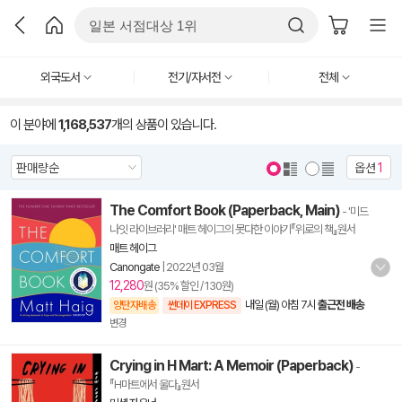
외국도서
전기/자서전
전체
이 분야에
1,168,537
개의 상품이 있습니다.
옵션
1
The Comfort Book (Paperback, Main)
- '미드
나잇 라이브러리' 매트 헤이그의 못다한 이야기『위로의 책』원서
매트 헤이그
Canongate
|
2022년 03월
12,280
원 (35% 할인 / 130원)
내일 (월) 아침 7시
출근전 배송
양탄자배송
썬데이 EXPRESS
변경
Crying in H Mart: A Memoir (Paperback)
-
『H마트에서 울다』원서