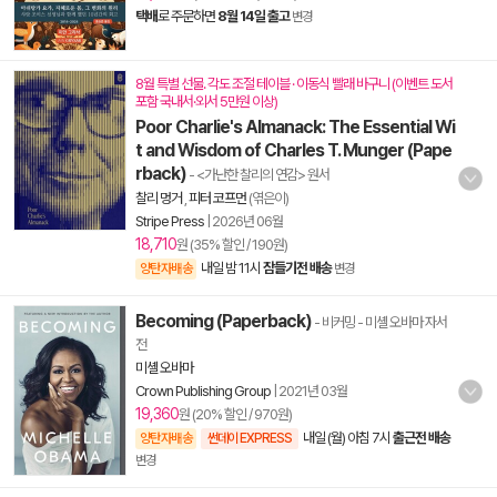
택배
로 주문하면
8월 14일 출고
변경
8월 특별 선물. 각도 조절 테이블 · 이동식 빨래 바구니 (이벤트 도서
포함 국내서·외서 5만원 이상)
Poor Charlie's Almanack: The Essential Wi
t and Wisdom of Charles T. Munger (Pape
rback)
- <가난한 찰리의 연감> 원서
찰리 멍거
,
피터 코프먼
(엮은이)
Stripe Press
|
2026년 06월
18,710
원 (35% 할인 / 190원)
내일 밤 11시
잠들기전 배송
양탄자배송
변경
Becoming (Paperback)
- 비커밍 - 미셸 오바마 자서
전
미셸 오바마
Crown Publishing Group
|
2021년 03월
19,360
원 (20% 할인 / 970원)
내일 (월) 아침 7시
출근전 배송
양탄자배송
썬데이 EXPRESS
변경