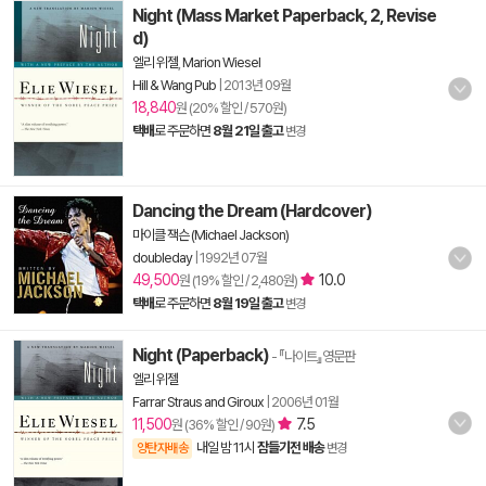
Night (Mass Market Paperback, 2, Revise
d)
엘리 위젤
,
Marion Wiesel
Hill & Wang Pub
|
2013년 09월
18,840
원 (20% 할인 / 570원)
택배
로 주문하면
8월 21일 출고
변경
Dancing the Dream (Hardcover)
마이클 잭슨 (Michael Jackson)
doubleday
|
1992년 07월
49,500
10.0
원 (19% 할인 / 2,480원)
택배
로 주문하면
8월 19일 출고
변경
Night (Paperback)
- 『나이트』영문판
엘리 위젤
Farrar Straus and Giroux
|
2006년 01월
11,500
7.5
원 (36% 할인 / 90원)
내일 밤 11시
잠들기전 배송
양탄자배송
변경