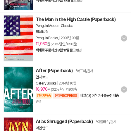
택배
로 주문하면
8월 19일 출고
변경
The Man in the High Castle (Paperback)
-
Penguin Modern Classics
필립 K. 딕
Penguin Books,
|
2001년 09월
12,960
원 (20% 할인 / 650원)
택배
로 주문하면
8월 11일 출고
변경
After (Paperback)
- 『애프터』원서
안나 토드
Gallery Books
|
2014년 10월
18,970
원 (32% 할인 / 190원)
내일 (월) 아침 7시
출근전 배송
양탄자배송
썬데이 EXPRESS
변경
Atlas Shrugged (Paperback)
- 『아틀라스』원서
아인 랜드