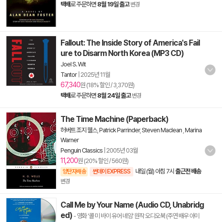
택배
로 주문하면
8월 19일 출고
변경
Fallout: The Inside Story of America's Fail
ure to Disarm North Korea (MP3 CD)
Joel S. Wit
Tantor
|
2025년 11월
67,340
원 (18% 할인 / 3,370원)
택배
로 주문하면
8월 24일 출고
변경
The Time Machine (Paperback)
허버트 조지 웰스
,
Patrick Parrinder
,
Steven Maclean
,
Marina
Warner
Penguin Classics
|
2005년 03월
11,200
원 (20% 할인 / 560원)
내일 (월) 아침 7시
출근전 배송
양탄자배송
썬데이 EXPRESS
변경
Call Me by Your Name (Audio CD, Unabridg
ed)
- 영화 '콜 미 바이 유어 네임' 원작 오디오북 (주연 배우 아미