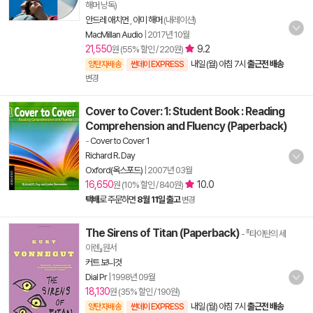
해머 낭독)
안드레 애치먼
,
아미 해머
(내레이션)
MacMillan Audio
|
2017년 10월
21,550
9.2
원 (55% 할인 / 220원)
내일 (월) 아침 7시
출근전 배송
양탄자배송
썬데이 EXPRESS
변경
Cover to Cover: 1: Student Book : Reading
Comprehension and Fluency (Paperback)
-
Cover to Cover 1
Richard R. Day
Oxford(옥스포드)
|
2007년 03월
16,650
10.0
원 (10% 할인 / 840원)
택배
로 주문하면
8월 11일 출고
변경
The Sirens of Titan (Paperback)
- 『타이탄의 세
이렌』원서
커트 보니것
Dial Pr
|
1998년 09월
18,130
원 (35% 할인 / 190원)
내일 (월) 아침 7시
출근전 배송
양탄자배송
썬데이 EXPRESS