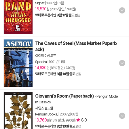
Signet
|
1997년 01월
15,520
원 (20% 할인 / 780원)
택배
로 주문하면
8월 11일 출고
변경
The Caves of Steel (Mass Market Paperb
ack)
아이작 아시모프
Spectra
|
1991년 11월
14,630
원 (18% 할인 / 740원)
택배
로 주문하면
8월 14일 출고
변경
Giovanni's Room (Paperback)
-
Penguin Mode
rn Classics
제임스 볼드윈
Penguin Books,
|
2007년 08월
19,760
8.0
원 (18% 할인 / 990원)
택배
로 주문하면
8월 19일 출고
변경