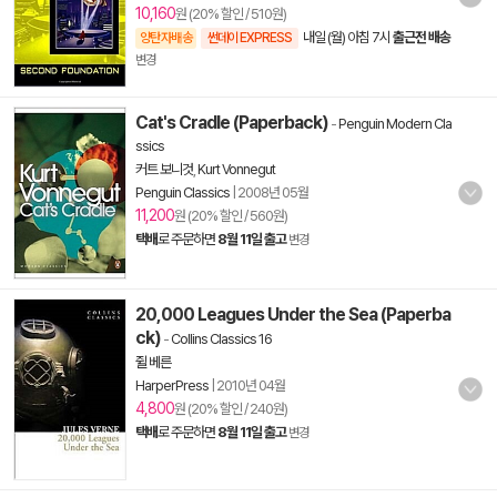
10,160
원 (20% 할인 / 510원)
내일 (월) 아침 7시
출근전 배송
양탄자배송
썬데이 EXPRESS
변경
Cat's Cradle (Paperback)
-
Penguin Modern Cla
ssics
커트 보니것
,
Kurt Vonnegut
Penguin Classics
|
2008년 05월
11,200
원 (20% 할인 / 560원)
택배
로 주문하면
8월 11일 출고
변경
20,000 Leagues Under the Sea (Paperba
ck)
-
Collins Classics 16
쥘 베른
HarperPress
|
2010년 04월
4,800
원 (20% 할인 / 240원)
택배
로 주문하면
8월 11일 출고
변경