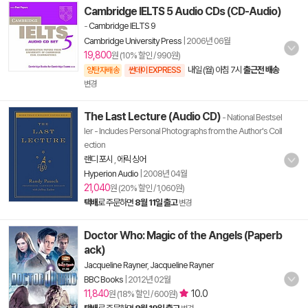
Cambridge IELTS 5 Audio CDs (CD-Audio)
-
Cambridge IELTS 9
Cambridge University Press
|
2006년 06월
19,800
원 (10% 할인 / 990원)
내일 (월) 아침 7시
출근전 배송
양탄자배송
썬데이 EXPRESS
변경
The Last Lecture (Audio CD)
- National Bestsel
ler - Includes Personal Photographs from the Author's Coll
ection
랜디 포시
,
에릭 싱어
Hyperion Audio
|
2008년 04월
21,040
원 (20% 할인 / 1,060원)
택배
로 주문하면
8월 11일 출고
변경
Doctor Who: Magic of the Angels (Paperb
ack)
Jacqueline Rayner
,
Jacqueline Rayner
BBC Books
|
2012년 02월
11,840
10.0
원 (18% 할인 / 600원)