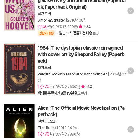
g Blake Lively and Justin Baldoni (Paperba
ck, Paperback Original)
콜린 후버
Simon & Schuster
|
2016년 08월
11,150
10.0
원 (41% 할인 / 120원)
내일 밤 11시
잠들기전 배송
양탄자배송
변경
1984 : The dystopian classic reimagined
with cover art by Shepard Fairey (Paperb
ack)
조지 오웰
Penguin Books: In Association with Martin Sec
|
2008년 07
월
17,770
6.0
원 (18% 할인 / 890원)
택배
로 주문하면
8월 19일 출고
변경
Alien : The Official Movie Novelization (Pa
perback)
앨런 딘 포스터
Titan Books
|
2014년 04월
17,770
원 (18% 할인 / 890원)