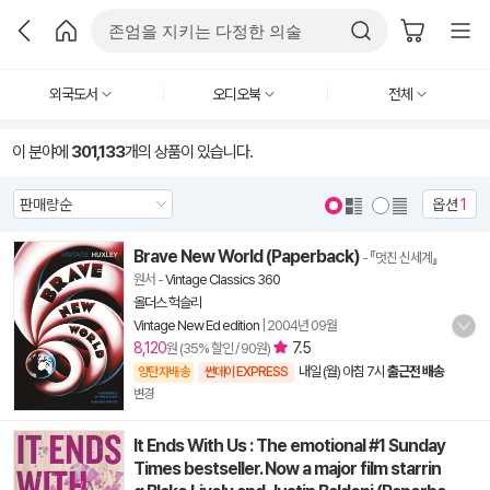
외국도서
오디오북
전체
이 분야에
301,133
개의 상품이 있습니다.
옵션
1
Brave New World (Paperback)
- 『멋진 신세계』
원서
-
Vintage Classics 360
올더스 헉슬리
Vintage New Ed edition
|
2004년 09월
8,120
7.5
원 (35% 할인 / 90원)
내일 (월) 아침 7시
출근전 배송
양탄자배송
썬데이 EXPRESS
변경
It Ends With Us : The emotional #1 Sunday
Times bestseller. Now a major film starrin