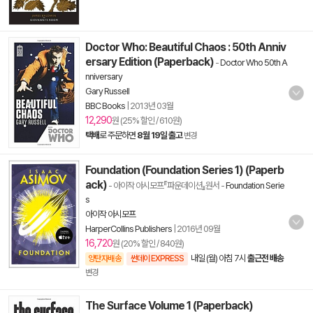
Doctor Who: Beautiful Chaos : 50th Anniv
ersary Edition (Paperback)
-
Doctor Who 50th A
nniversary
Gary Russell
BBC Books
|
2013년 03월
12,290
원 (25% 할인 / 610원)
택배
로 주문하면
8월 19일 출고
변경
Foundation (Foundation Series 1) (Paperb
ack)
- 아이작 아시모프『파운데이션』원서
-
Foundation Serie
s
아이작 아시모프
HarperCollins Publishers
|
2016년 09월
16,720
원 (20% 할인 / 840원)
내일 (월) 아침 7시
출근전 배송
양탄자배송
썬데이 EXPRESS
변경
The Surface Volume 1 (Paperback)