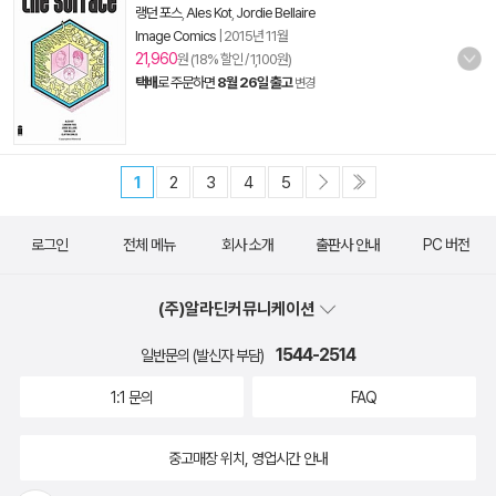
랭던 포스
,
Ales Kot
,
Jordie Bellaire
Image Comics
|
2015년 11월
21,960
원 (18% 할인 / 1,100원)
택배
로 주문하면
8월 26일 출고
변경
1
2
3
4
5
로그인
전체 메뉴
회사 소개
출판사 안내
PC 버전
(주)알라딘커뮤니케이션
1544-2514
일반문의 (발신자 부담)
1:1 문의
FAQ
중고매장 위치, 영업시간 안내