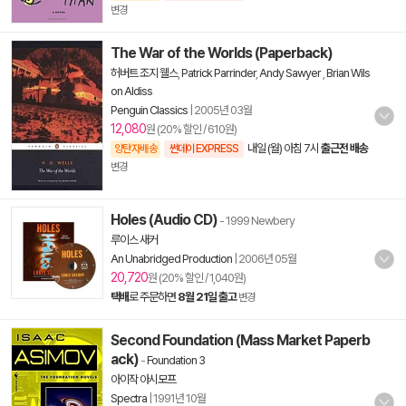
변경
The War of the Worlds (Paperback)
허버트 조지 웰스
,
Patrick Parrinder
,
Andy Sawyer
,
Brian Wils
on Aldiss
Penguin Classics
|
2005년 03월
12,080
원 (20% 할인 / 610원)
내일 (월) 아침 7시
출근전 배송
양탄자배송
썬데이 EXPRESS
변경
Holes (Audio CD)
- 1999 Newbery
루이스 새커
An Unabridged Production
|
2006년 05월
20,720
원 (20% 할인 / 1,040원)
택배
로 주문하면
8월 21일 출고
변경
Second Foundation (Mass Market Paperb
ack)
-
Foundation 3
아이작 아시모프
Spectra
|
1991년 10월