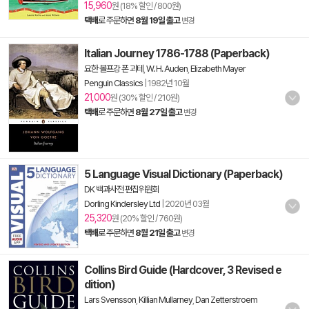
15,960
원 (18% 할인 / 800원)
택배
로 주문하면
8월 19일 출고
변경
Italian Journey 1786-1788 (Paperback)
요한 볼프강 폰 괴테
,
W. H. Auden
,
Elizabeth Mayer
Penguin Classics
|
1982년 10월
21,000
원 (30% 할인 / 210원)
택배
로 주문하면
8월 27일 출고
변경
5 Language Visual Dictionary (Paperback)
DK 백과사전 편집위원회
Dorling Kindersley Ltd
|
2020년 03월
25,320
원 (20% 할인 / 760원)
택배
로 주문하면
8월 21일 출고
변경
Collins Bird Guide (Hardcover, 3 Revised e
dition)
Lars Svensson
,
Killian Mullarney
,
Dan Zetterstroem