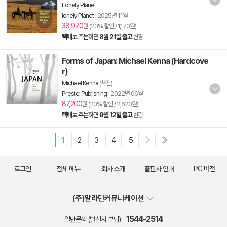
Lonely Planet
lonely Planet
|
2025년 11월
38,970
원 (20% 할인 / 1,170원)
택배
로 주문하면
8월 21일 출고
변경
Forms of Japan: Michael Kenna (Hardcove
r)
Michael Kenna
(사진)
Prestel Publishing
|
2022년 06월
87,200
원 (20% 할인 / 2,620원)
택배
로 주문하면
8월 12일 출고
변경
1
2
3
4
5
로그인
전체 메뉴
회사 소개
출판사 안내
PC 버전
(주)알라딘커뮤니케이션
1544-2514
일반문의 (발신자 부담)