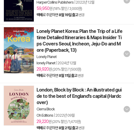
HarperCollins Publishers
|
2022년 12월
59,950
원 (18% 할인 / 3,000원)
택배
로 주문하면
8월 19일 출고
변경
Lonely Planet Korea: Plan the Trip of a Life
time Detailed Itineraries & Maps Insider Ti
ps Covers Seoul, Incheon, Jeju-Do and M
ore (Paperback, 13)
Lonely Planet
lonely Planet
|
2024년 12월
29,920
원 (20% 할인 / 1,500원)
택배
로 주문하면
8월 11일 출고
변경
London, Block by Block : An illustrated gui
de to the best of England’s capital (Hardc
over)
Cierra Block
Oh Editions
|
2022년 09월
29,220
원 (20% 할인 / 1,470원)
택배
로 주문하면
8월 21일 출고
변경