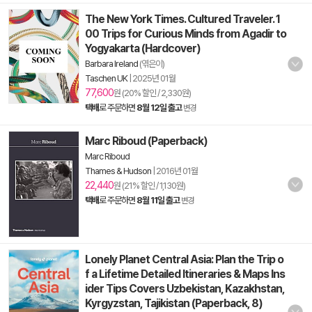
The New York Times. Cultured Traveler. 1
00 Trips for Curious Minds from Agadir to
Yogyakarta (Hardcover)
Barbara Ireland
(엮은이)
Taschen UK
|
2025년 01월
77,600
원 (20% 할인 / 2,330원)
택배
로 주문하면
8월 12일 출고
변경
Marc Riboud (Paperback)
Marc Riboud
Thames & Hudson
|
2016년 01월
22,440
원 (21% 할인 / 1,130원)
택배
로 주문하면
8월 11일 출고
변경
Lonely Planet Central Asia: Plan the Trip o
f a Lifetime Detailed Itineraries & Maps Ins
ider Tips Covers Uzbekistan, Kazakhstan,
Kyrgyzstan, Tajikistan (Paperback, 8)