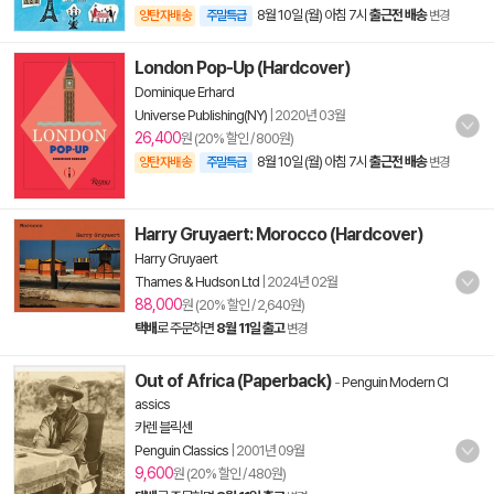
8월 10일 (월) 아침 7시
출근전 배송
양탄자배송
주말특급
변경
London Pop-Up (Hardcover)
Dominique Erhard
Universe Publishing(NY)
|
2020년 03월
26,400
원 (20% 할인 / 800원)
8월 10일 (월) 아침 7시
출근전 배송
양탄자배송
주말특급
변경
Harry Gruyaert: Morocco (Hardcover)
Harry Gruyaert
Thames & Hudson Ltd
|
2024년 02월
88,000
원 (20% 할인 / 2,640원)
택배
로 주문하면
8월 11일 출고
변경
Out of Africa (Paperback)
-
Penguin Modern Cl
assics
카렌 블릭센
Penguin Classics
|
2001년 09월
9,600
원 (20% 할인 / 480원)