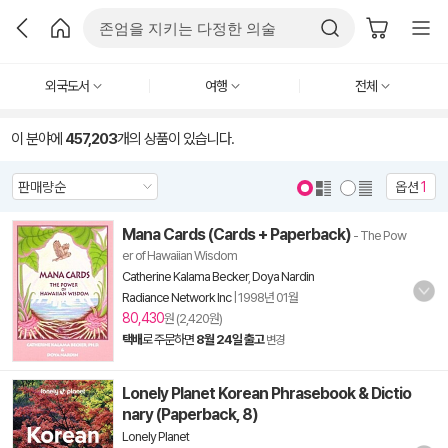
외국도서
여행
전체
이 분야에
457,203
개의 상품이 있습니다.
옵션
1
Mana Cards (Cards + Paperback)
- The Pow
er of Hawaiian Wisdom
Catherine Kalama Becker
,
Doya Nardin
Radiance Network Inc
|
1998년 01월
80,430
원 (2,420원)
택배
로 주문하면
8월 24일 출고
변경
Lonely Planet Korean Phrasebook & Dictio
nary (Paperback, 8)
Lonely Planet