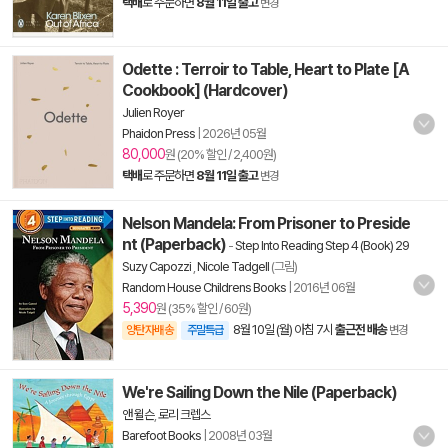
택배
로 주문하면
8월 11일 출고
변경
Odette : Terroir to Table, Heart to Plate [A
Cookbook] (Hardcover)
Julien Royer
Phaidon Press
|
2026년 05월
80,000
원 (20% 할인 / 2,400원)
택배
로 주문하면
8월 11일 출고
변경
Nelson Mandela: From Prisoner to Preside
nt (Paperback)
-
Step Into Reading Step 4 (Book) 29
Suzy Capozzi
,
Nicole Tadgell
(그림)
Random House Childrens Books
|
2016년 06월
5,390
원 (35% 할인 / 60원)
8월 10일 (월) 아침 7시
출근전 배송
양탄자배송
주말특급
변경
We're Sailing Down the Nile (Paperback)
앤 윌슨
,
로리 크렙스
Barefoot Books
|
2008년 03월