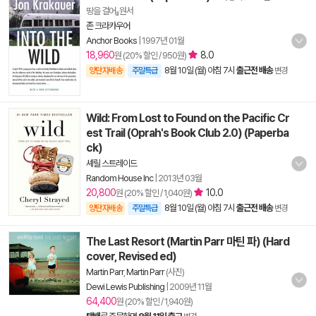
땅을 걸어』원서
존 크라카우어
Anchor Books
|
1997년 01월
18,960
8.0
원 (20% 할인 / 950원)
8월 10일 (월) 아침 7시
출근전 배송
양탄자배송
주말특급
변경
Wild: From Lost to Found on the Pacific Cr
est Trail (Oprah's Book Club 2.0) (Paperba
ck)
셰릴 스트레이드
Random House Inc
|
2013년 03월
20,800
10.0
원 (20% 할인 / 1,040원)
8월 10일 (월) 아침 7시
출근전 배송
양탄자배송
주말특급
변경
The Last Resort (Martin Parr 마틴 파) (Hard
cover, Revised ed)
Martin Parr
,
Martin Parr
(사진)
Dewi Lewis Publishing
|
2009년 11월
64,400
원 (20% 할인 / 1,940원)