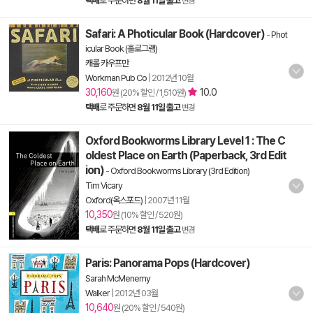
택배
로 주문하면
8월 11일 출고
변경
Safari: A Photicular Book (Hardcover)
-
Phot
icular Book (홀로그램)
캐롤 카우프만
Workman Pub Co
|
2012년 10월
30,160
10.0
원 (20% 할인 / 1,510원)
택배
로 주문하면
8월 11일 출고
변경
Oxford Bookworms Library Level 1 : The C
oldest Place on Earth (Paperback, 3rd Edit
ion)
-
Oxford Bookworms Library (3rd Edition)
Tim Vicary
Oxford(옥스포드)
|
2007년 11월
10,350
원 (10% 할인 / 520원)
택배
로 주문하면
8월 11일 출고
변경
Paris: Panorama Pops (Hardcover)
Sarah McMenemy
Walker
|
2012년 03월
10,640
원 (20% 할인 / 540원)