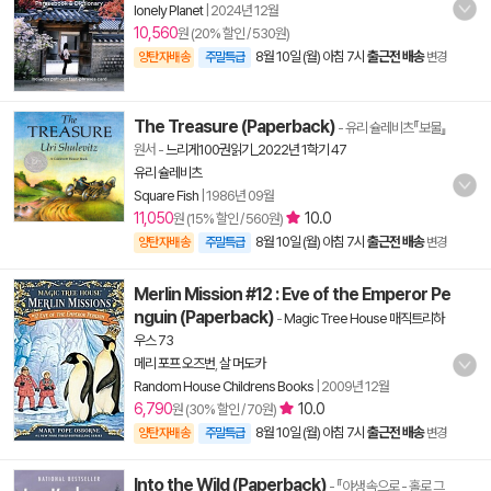
lonely Planet
|
2024년 12월
10,560
원 (20% 할인 / 530원)
8월 10일 (월) 아침 7시
출근전 배송
양탄자배송
주말특급
변경
The Treasure (Paperback)
- 유리 슐레비츠『보물』
원서
-
느리게100권읽기_2022년 1학기 47
유리 슐레비츠
Square Fish
|
1986년 09월
11,050
10.0
원 (15% 할인 / 560원)
8월 10일 (월) 아침 7시
출근전 배송
양탄자배송
주말특급
변경
Merlin Mission #12 : Eve of the Emperor Pe
nguin (Paperback)
-
Magic Tree House 매직트리하
우스 73
메리 포프 오즈번
,
살 머도카
Random House Childrens Books
|
2009년 12월
6,790
10.0
원 (30% 할인 / 70원)
8월 10일 (월) 아침 7시
출근전 배송
양탄자배송
주말특급
변경
Into the Wild (Paperback)
- 『야생 속으로 - 홀로 그