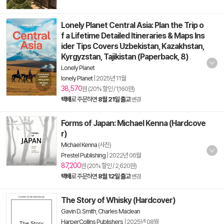
Lonely Planet Central Asia: Plan the Trip o
f a Lifetime Detailed Itineraries & Maps Ins
ider Tips Covers Uzbekistan, Kazakhstan,
Kyrgyzstan, Tajikistan (Paperback, 8)
Lonely Planet
lonely Planet
|
2025년 11월
38,570
원 (20% 할인 / 1,160원)
택배
로 주문하면
8월 21일 출고
변경
Forms of Japan: Michael Kenna (Hardcove
r)
Michael Kenna
(사진)
Prestel Publishing
|
2022년 06월
87,200
원 (20% 할인 / 2,620원)
택배
로 주문하면
8월 12일 출고
변경
The Story of Whisky (Hardcover)
Gavin D. Smith
,
Charles Maclean
HarperCollins Publishers
|
2025년 08월