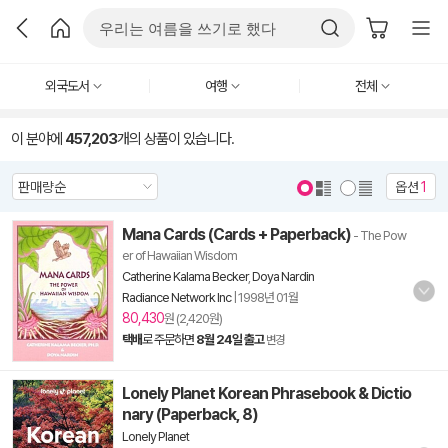
외국도서
여행
전체
이 분야에
457,203
개의 상품이 있습니다.
옵션
1
Mana Cards (Cards + Paperback)
- The Pow
er of Hawaiian Wisdom
Catherine Kalama Becker
,
Doya Nardin
Radiance Network Inc
|
1998년 01월
80,430
원 (2,420원)
택배
로 주문하면
8월 24일 출고
변경
Lonely Planet Korean Phrasebook & Dictio
nary (Paperback, 8)
Lonely Planet