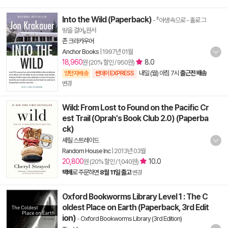
Into the Wild (Paperback)
- 『야생 속으로 - 홀로 그
땅을 걸어』원서
존 크라카우어
Anchor Books
|
1997년 01월
18,960
8.0
원 (20% 할인 / 950원)
내일 (월) 아침 7시
출근전 배송
양탄자배송
썬데이 EXPRESS
변경
Wild: From Lost to Found on the Pacific Cr
est Trail (Oprah's Book Club 2.0) (Paperba
ck)
셰릴 스트레이드
Random House Inc
|
2013년 03월
20,800
10.0
원 (20% 할인 / 1,040원)
택배
로 주문하면
8월 11일 출고
변경
Oxford Bookworms Library Level 1 : The C
oldest Place on Earth (Paperback, 3rd Edit
ion)
-
Oxford Bookworms Library (3rd Edition)