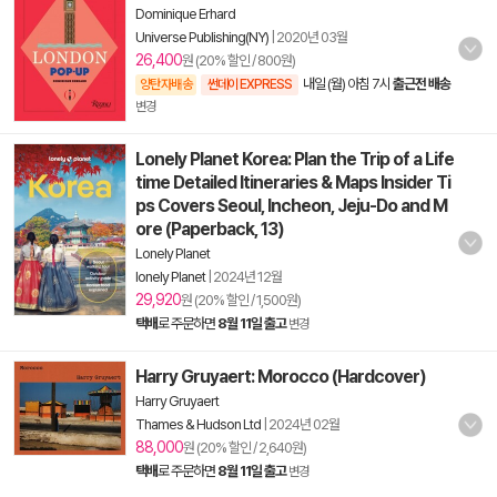
Dominique Erhard
Universe Publishing(NY)
|
2020년 03월
26,400
원 (20% 할인 / 800원)
내일 (월) 아침 7시
출근전 배송
양탄자배송
썬데이 EXPRESS
변경
Lonely Planet Korea: Plan the Trip of a Life
time Detailed Itineraries & Maps Insider Ti
ps Covers Seoul, Incheon, Jeju-Do and M
ore (Paperback, 13)
Lonely Planet
lonely Planet
|
2024년 12월
29,920
원 (20% 할인 / 1,500원)
택배
로 주문하면
8월 11일 출고
변경
Harry Gruyaert: Morocco (Hardcover)
Harry Gruyaert
Thames & Hudson Ltd
|
2024년 02월
88,000
원 (20% 할인 / 2,640원)
택배
로 주문하면
8월 11일 출고
변경