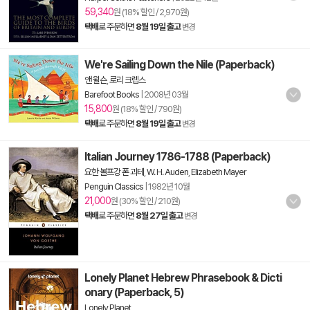
59,340
원 (18% 할인 / 2,970원)
택배
로 주문하면
8월 19일 출고
변경
We're Sailing Down the Nile (Paperback)
앤 윌슨
,
로리 크렙스
Barefoot Books
|
2008년 03월
15,800
원 (18% 할인 / 790원)
택배
로 주문하면
8월 19일 출고
변경
Italian Journey 1786-1788 (Paperback)
요한 볼프강 폰 괴테
,
W. H. Auden
,
Elizabeth Mayer
Penguin Classics
|
1982년 10월
21,000
원 (30% 할인 / 210원)
택배
로 주문하면
8월 27일 출고
변경
Lonely Planet Hebrew Phrasebook & Dicti
onary (Paperback, 5)
Lonely Planet