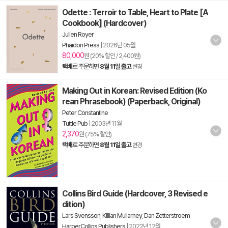
Odette : Terroir to Table, Heart to Plate [A
Cookbook] (Hardcover)
Julien Royer
Phaidon Press
|
2026년 05월
80,000
원 (20% 할인 / 2,400원)
택배
로 주문하면
8월 11일 출고
변경
Making Out in Korean: Revised Edition (Ko
rean Phrasebook) (Paperback, Original)
Peter Constantine
Tuttle Pub
|
2003년 11월
2,370
원 (75% 할인)
택배
로 주문하면
8월 11일 출고
변경
Collins Bird Guide (Hardcover, 3 Revised e
dition)
Lars Svensson
,
Killian Mullarney
,
Dan Zetterstroem
HarperCollins Publishers
|
2022년 12월