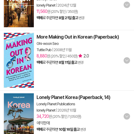
lonely Planet
|
2024년 12월
11,560
원 (20% 할인 / 350원)
택배
로 주문하면
8월 21일 출고
변경
More Making Out in Korean (Paperback)
Ghi-woon Seo
Tuttle Pub
|
2008년 11월
8,880
2.0
원 (20% 할인 / 450원)
택배
로 주문하면
8월 11일 출고
변경
Lonely Planet Korea (Paperback, 14)
Lonely Planet Publications
lonely Planet
|
2026년 10월
34,720
원 (20% 할인 / 1,050원)
예약판매
택배
로 주문하면
10월 16일 출고
변경