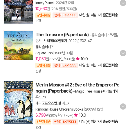
lonely Planet
|
2024년 12월
10,560
원 (20% 할인 / 530원)
내일 (월) 아침 7시
출근전 배송
양탄자배송
썬데이 EXPRESS
변경
The Treasure (Paperback)
- 유리 슐레비츠『보물』
원서
-
느리게100권읽기_2022년 1학기 47
유리 슐레비츠
Square Fish
|
1986년 09월
11,050
10.0
원 (15% 할인 / 560원)
내일 (월) 아침 7시
출근전 배송
양탄자배송
썬데이 EXPRESS
변경
Merlin Mission #12 : Eve of the Emperor Pe
nguin (Paperback)
-
Magic Tree House 매직트리하
우스 73
메리 포프 오즈번
,
살 머도카
Random House Childrens Books
|
2009년 12월
6,790
10.0
원 (30% 할인 / 70원)
내일 (월) 아침 7시
출근전 배송
양탄자배송
썬데이 EXPRESS
변경