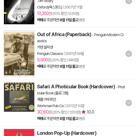
Tim Vicary
Oxford(옥스포드)
|
2007년 11월
10,350
원 (10% 할인 / 520원)
택배
로 주문하면
8월 11일 출고
변경
Out of Africa (Paperback)
-
Penguin Modern Cl
assics
카렌 블릭센
Penguin Classics
|
2001년 09월
9,600
원 (20% 할인 / 480원)
택배
로 주문하면
8월 11일 출고
변경
Safari: A Photicular Book (Hardcover)
-
Phot
icular Book (홀로그램)
캐롤 카우프만
Workman Pub Co
|
2012년 10월
30,160
10.0
원 (20% 할인 / 1,510원)
택배
로 주문하면
8월 11일 출고
변경
London Pop-Up (Hardcover)