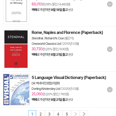
89,010
원 (18% 할인 / 4,460원)
택배
로 주문하면
8월 19일 출고
변경
Rome, Naples and Florence (Paperback)
Stendhal
,
Richard N. Coe
(옮긴이)
Oneworld Classics Ltd
|
2010년 03월
30,730
원 (25% 할인 / 930원)
택배
로 주문하면
8월 21일 출고
변경
5 Language Visual Dictionary (Paperback)
DK 백과사전 편집위원회
Dorling Kindersley Ltd
|
2020년 03월
25,060
원 (20% 할인 / 760원)
택배
로 주문하면
8월 21일 출고
변경
1
2
3
4
5