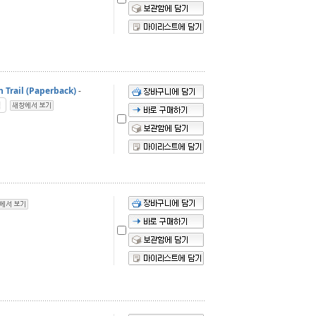
 Trail (Paperback)
-
입