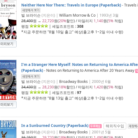
Neither Here Nor There:: Travels in Europe (Paperback)
- Travels
빌 브라이슨
(지은이) |
William Morrow & Co
| 1993년 3월
28,400
원 →
22,720
원(
20%
할인) / 마일리지
1,140
원(
5%
적립)
평점
| 세일즈포인트 :
308
*지금 주문하면 "
8월 10일 출고
" 예상(출고후 1~2일 이내 수령)
I'm a Stranger Here Myself: Notes on Returning to America Afte
(Paperback)
- Notes on Returning to America After 20 Years Away
빌 브라이슨
(지은이) |
Broadway Books
| 2000년 6월
34,430
원 →
28,230
원(
18%
할인) / 마일리지
1,420
원(
5%
적립)
평점
| 세일즈포인트 :
97
*지금 주문하면 "
8월 13일 출고
" 예상(출고후 1~2일 이내 수령)
In a Sunburned Country (Paperback)
해외직수입
빌 브라이슨
(지은이) |
Broadway Books
| 2001년 5월
36,250
원 →
29,720
원(
18%
할인) / 마일리지
1,490
원(
5%
적립)