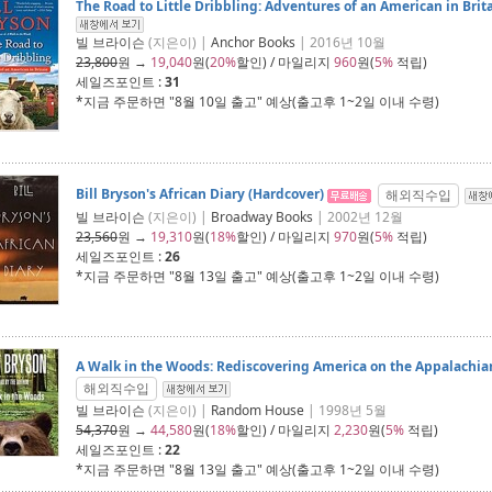
The Road to Little Dribbling: Adventures of an American in Brit
빌 브라이슨
(지은이) |
Anchor Books
| 2016년 10월
23,800
원 →
19,040
원(
20%
할인) / 마일리지
960
원(
5%
적립)
세일즈포인트 :
31
*지금 주문하면 "
8월 10일 출고
" 예상(출고후 1~2일 이내 수령)
Bill Bryson's African Diary (Hardcover)
해외직수입
빌 브라이슨
(지은이) |
Broadway Books
| 2002년 12월
23,560
원 →
19,310
원(
18%
할인) / 마일리지
970
원(
5%
적립)
세일즈포인트 :
26
*지금 주문하면 "
8월 13일 출고
" 예상(출고후 1~2일 이내 수령)
A Walk in the Woods: Rediscovering America on the Appalachian
해외직수입
빌 브라이슨
(지은이) |
Random House
| 1998년 5월
54,370
원 →
44,580
원(
18%
할인) / 마일리지
2,230
원(
5%
적립)
세일즈포인트 :
22
*지금 주문하면 "
8월 13일 출고
" 예상(출고후 1~2일 이내 수령)