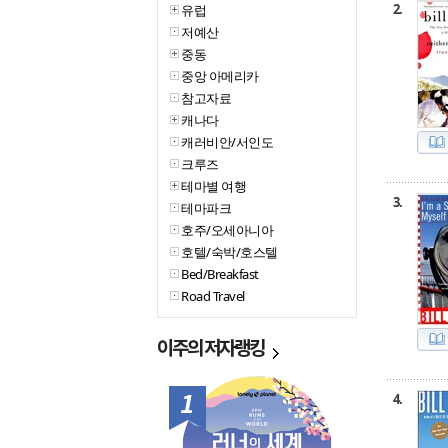
2.
유럽
저예산
중동
중앙 아메리카
참고자료
캐나다
캐러비안/서인도
크루즈
테마별 여행
3.
테마파크
호주/오세아니아
호텔/숙박/호스텔
Bed/Breakfast
Road Travel
이주의
저자랭킹
1위
4.