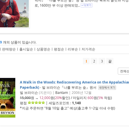
역사』 『나를 부르는 숲』 등 빌 브라이슨 특유의 글맛과 지성이
로, 1600만 부 이상 판매되었..
69
개의 상품이 있습니다.
ㅣ
판매량순
ㅣ
출시일순
ㅣ
상품명순
ㅣ
평점순
ㅣ
리뷰순
ㅣ
저가격순
1
2
3
끝
전체
A Walk in the Woods: Rediscovering America on the Appalachian
Paperback)
- 빌 브라이슨『나를 부르는 숲』원서
빌 브라이슨
(지은이) |
Bantam
| 2006년 12월
15,000
원 →
12,000
원(
20%
할인) / 마일리지
600
원(
5%
적립)
평점
| 세일즈포인트 :
1,140
*지금 주문하면 "
8월 10일 출고
" 예상(출고후 1~2일 이내 수령)