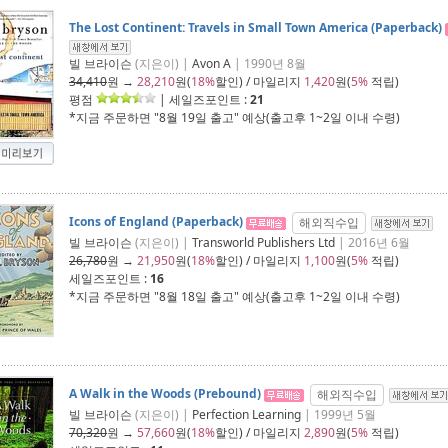
The Lost Continent: Travels in Small Town America (Paperback)
빌 브라이슨
(지은이) |
Avon A
| 1990년 8월
34,410
원 →
28,210
원(
18%
할인) / 마일리지
1,420
원(
5%
적립)
평점
| 세일즈포인트 :
21
*지금 주문하면 "
8월 19일 출고
" 예상(출고후 1~2일 이내 수령)
Icons of England (Paperback)
해외직수입
빌 브라이슨
(지은이) |
Transworld Publishers Ltd
| 2016년 6월
26,780
원 →
21,950
원(
18%
할인) / 마일리지
1,100
원(
5%
적립)
세일즈포인트 :
16
*지금 주문하면 "
8월 18일 출고
" 예상(출고후 1~2일 이내 수령)
A Walk in the Woods (Prebound)
해외직수입
빌 브라이슨
(지은이) |
Perfection Learning
| 1999년 5월
70,320
원 →
57,660
원(
18%
할인) / 마일리지
2,890
원(
5%
적립)