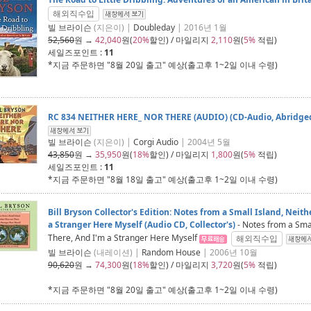
해외직수입
빌 브라이슨
(지은이) |
Doubleday
| 2016년 1월
52,560
원 →
42,040
원(
20%
할인) / 마일리지
2,110
원(
5%
적립)
세일즈포인트 :
11
*지금 주문하면 "
8월 20일 출고
" 예상(출고후 1~2일 이내 수령)
RC 834 NEITHER HERE_ NOR THERE (AUDIO) (CD-Audio, Abridge
빌 브라이슨
(지은이) |
Corgi Audio
| 2004년 5월
43,850
원 →
35,950
원(
18%
할인) / 마일리지
1,800
원(
5%
적립)
세일즈포인트 :
11
*지금 주문하면 "
8월 18일 출고
" 예상(출고후 1~2일 이내 수령)
Bill Bryson Collector's Edition: Notes from a Small Island, Neit
a Stranger Here Myself (Audio CD, Collector's)
- Notes from a Smal
There, And I'm a Stranger Here Myself
해외직수입
빌 브라이슨
(내레이션) |
Random House
| 2006년 10월
90,620
원 →
74,300
원(
18%
할인) / 마일리지
3,720
원(
5%
적립)
*지금 주문하면 "
8월 20일 출고
" 예상(출고후 1~2일 이내 수령)