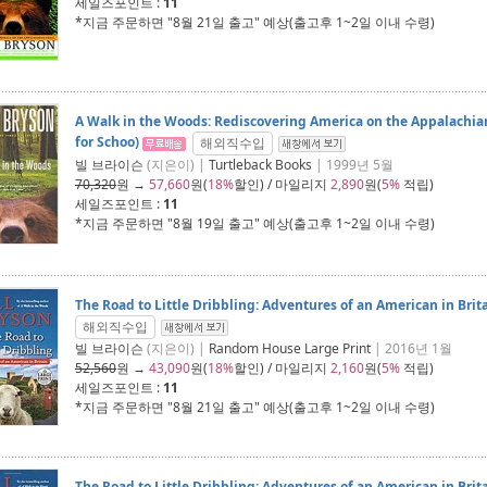
세일즈포인트 :
11
*지금 주문하면 "
8월 21일 출고
" 예상(출고후 1~2일 이내 수령)
A Walk in the Woods: Rediscovering America on the Appalachia
for Schoo)
해외직수입
빌 브라이슨
(지은이) |
Turtleback Books
| 1999년 5월
70,320
원 →
57,660
원(
18%
할인) / 마일리지
2,890
원(
5%
적립)
세일즈포인트 :
11
*지금 주문하면 "
8월 19일 출고
" 예상(출고후 1~2일 이내 수령)
The Road to Little Dribbling: Adventures of an American in Brit
해외직수입
빌 브라이슨
(지은이) |
Random House Large Print
| 2016년 1월
52,560
원 →
43,090
원(
18%
할인) / 마일리지
2,160
원(
5%
적립)
세일즈포인트 :
11
*지금 주문하면 "
8월 21일 출고
" 예상(출고후 1~2일 이내 수령)
The Road to Little Dribbling: Adventures of an American in Brit