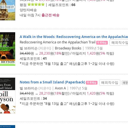
평점
| 세일즈포인트 :
66
양탄자배송
내일 아침 7시
출근전 배송
A Walk in the Woods: Rediscovering America on the Appalachian
Rediscovering America on the Appalachian Trail
해외직수
빌 브라이슨
(지은이) |
Broadway Books
| 1999년 5월
34,430
원 →
28,230
원(
18%
할인) / 마일리지
1,420
원(
5%
적립)
세일즈포인트 :
41
*지금 주문하면 "
8월 13일 출고
" 예상(출고후 1~2일 이내 수령)
Notes from a Small Island (Paperback)
해외직수입
빌 브라이슨
(지은이) |
Avon A
| 1997년 5월
34,410
원 →
28,210
원(
18%
할인) / 마일리지
1,420
원(
5%
적립)
세일즈포인트 :
34
*지금 주문하면 "
8월 13일 출고
" 예상(출고후 1~2일 이내 수령)