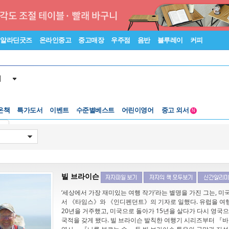
알라딘굿즈
온라인중고
중고매장
우주점
음반
블루레이
커피
서
수준별베스트
중고 외서
온책
특가도서
이벤트
어린이영어
Lexile®
5백원부터
N
수준별베스트
중고 외서
기
빌 브라이슨
‘세상에서 가장 재미있는 여행 작가’라는 별명을 가진 그는, 
서 《타임스》와 《인디펜던트》의 기자로 일했다. 유럽을 여
20년을 거주했고, 미국으로 돌아가 15년을 살다가 다시 영국
국적을 갖게 됐다. 빌 브라이슨 발칙한 여행기 시리즈부터 『바