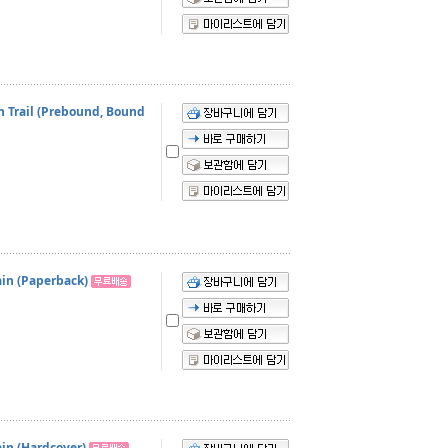
n Trail (Prebound, Bound
ain (Paperback)
ain (Hardcover)