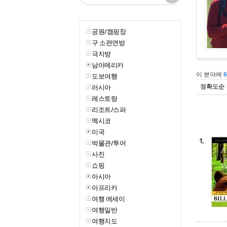
공원/캠핑장
구 소련연방
극지방
남아메리카
이 분야에
도보여행
정확도순
러시아
레스토랑
리조트/스파
멕시코
미국
1.
박물관/투어
사진
쇼핑
아시아
아프리카
여행 에세이
여행일반
여행지도