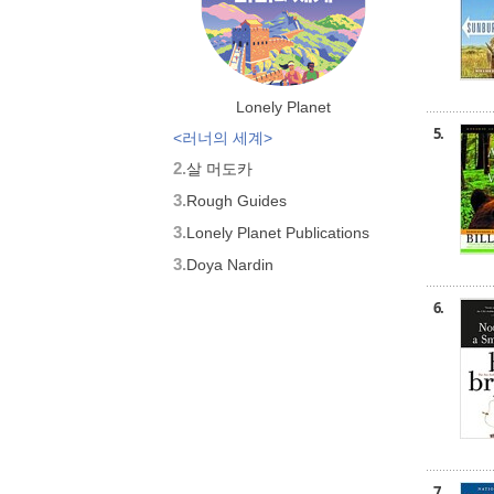
Lonely Planet
5.
<러너의 세계>
2.
살 머도카
3.
Rough Guides
3.
Lonely Planet Publications
3.
Doya Nardin
6.
7.