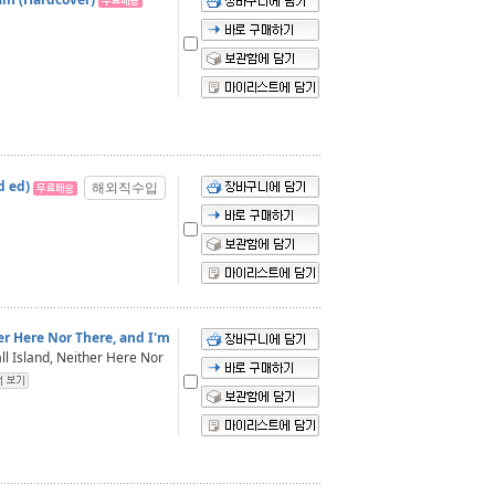
d ed)
해외직수입
her Here Nor There, and I'm
l Island, Neither Here Nor