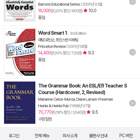
Barrons Educational Series
|
2005년 03월
16,000
10.0
원 (20% 할인 / 800원)
품절
Word Smart 1
- 3rd Edition
애덤 로빈슨
,
프린스턴 리뷰팀
Princeton Review
|
2001년 08월
14,400
9.3
원 (10% 할인 / 720원)
품절
The Grammar Book: An ESL/Efl Teacher S
Course (Hardcover, 2, Revised)
Marianne Celce-Murcia
,
Diane Larsen-Freeman
Heinle & Heinle Pub
|
1998년 07월
70,770
9.5
원 (18% 할인 / 3,540원)
구판절판
로그인
전체 메뉴
회사 소개
출판사 안내
PC 버전