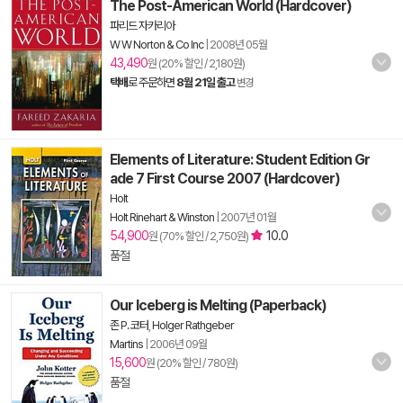
The Post-American World (Hardcover)
파리드 자카리아
W W Norton & Co Inc
|
2008년 05월
43,490
원 (20% 할인 / 2,180원)
택배
로 주문하면
8월 21일 출고
변경
Elements of Literature: Student Edition Gr
ade 7 First Course 2007 (Hardcover)
Holt
Holt Rinehart & Winston
|
2007년 01월
54,900
10.0
원 (70% 할인 / 2,750원)
품절
Our Iceberg is Melting (Paperback)
존 P. 코터
,
Holger Rathgeber
Martins
|
2006년 09월
15,600
원 (20% 할인 / 780원)
품절