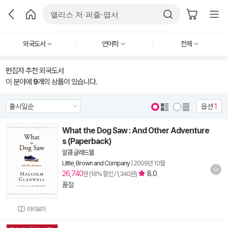
외국도서
언어학
전체
편집자 추천 외국도서
이 분야에
9
개의 상품이 있습니다.
옵션
1
What the Dog Saw : And Other Adventure
s (Paperback)
말콤 글래드웰
Little, Brown and Company
|
2009년 10월
26,740
8.0
원 (18% 할인 / 1,340원)
품절
미리보기