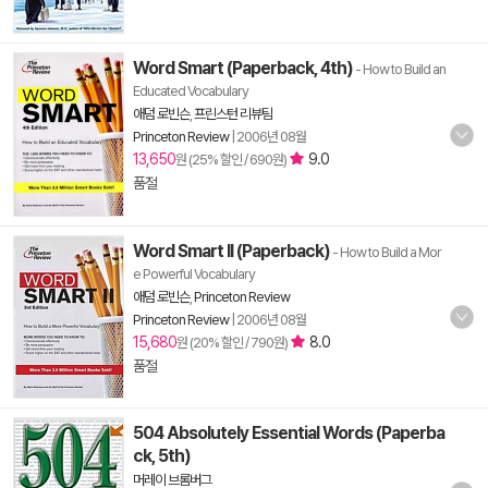
Word Smart (Paperback, 4th)
- How to Build an
Educated Vocabulary
애덤 로빈슨
,
프린스턴 리뷰팀
Princeton Review
|
2006년 08월
13,650
9.0
원 (25% 할인 / 690원)
품절
Word Smart II (Paperback)
- How to Build a Mor
e Powerful Vocabulary
애덤 로빈슨
,
Princeton Review
Princeton Review
|
2006년 08월
15,680
8.0
원 (20% 할인 / 790원)
품절
504 Absolutely Essential Words (Paperba
ck, 5th)
머레이 브롬버그