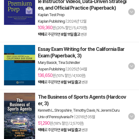
le Instructor Videos, Data-Driven Strategi
es, and Official Practice (Paperback)
Kaplan Test Prep
Kaplan Publishing
|
2024년 12월
109,360
원 (20% 할인 / 5,470원)
택배
로 주문하면
8월 11일 출고
변경
Essay Exam Writing for the California Bar
Exam (Paperback, 3)
Mary Basick
,
Tina Schindler
Aspen Publishing
|
2025년 04월
136,650
원 (10% 할인 / 4,100원)
택배
로 주문하면
8월 14일 출고
변경
The Business of Sports Agents (Hardcov
er, 3)
Kenneth L. Shropshire
,
Timothy Davis
,
N. Jeremi Duru
Univ of Pennsylvania Pr
|
2016년 05월
51,290
원 (18% 할인 / 2,570원)
택배
로 주문하면
8월 14일 출고
변경