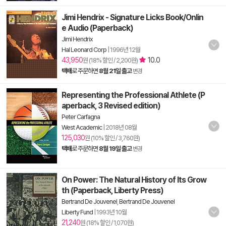
Jimi Hendrix - Signature Licks Book/Onlin
e Audio (Paperback)
Jimi Hendrix
Hal Leonard Corp
|
1996년 12월
43,950
10.0
원 (18% 할인 / 2,200원)
택배
로 주문하면
8월 21일 출고
변경
Representing the Professional Athlete (P
aperback, 3 Revised edition)
Peter Carfagna
West Academic
|
2018년 08월
125,030
원 (10% 할인 / 3,760원)
택배
로 주문하면
8월 19일 출고
변경
On Power: The Natural History of Its Grow
th (Paperback, Liberty Press)
Bertrand De Jouvenel
,
Bertrand De Jouvenel
Liberty Fund
|
1993년 10월
21,240
원 (18% 할인 / 1,070원)