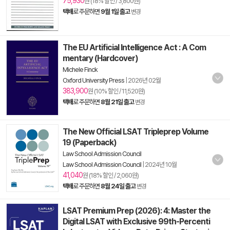
75,930
원 (18% 할인 / 3,800원)
택배
로 주문하면
9월 1일 출고
변경
The EU Artificial Intelligence Act : A Com
mentary (Hardcover)
Michele Finck
Oxford University Press
|
2026년 02월
383,900
원 (10% 할인 / 11,520원)
택배
로 주문하면
8월 21일 출고
변경
The New Official LSAT Tripleprep Volume
19 (Paperback)
Law School Admission Council
Law School Admission Council
|
2024년 10월
41,040
원 (18% 할인 / 2,060원)
택배
로 주문하면
8월 24일 출고
변경
LSAT Premium Prep (2026): 4: Master the
Digital LSAT with Exclusive 99th-Percenti