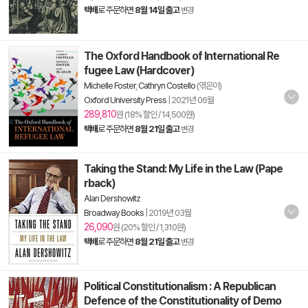
택배
로 주문하면
8월 14일 출고
변경
The Oxford Handbook of International Re
fugee Law (Hardcover)
Michelle Foster
,
Cathryn Costello
(엮은이)
Oxford University Press
|
2021년 06월
289,810
원 (18% 할인 / 14,500원)
택배
로 주문하면
8월 21일 출고
변경
Taking the Stand: My Life in the Law (Pape
rback)
Alan Dershowitz
Broadway Books
|
2019년 03월
26,090
원 (20% 할인 / 1,310원)
택배
로 주문하면
8월 21일 출고
변경
Political Constitutionalism : A Republican
Defence of the Constitutionality of Demo