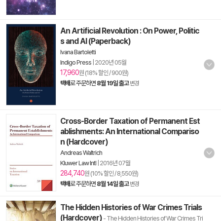
An Artificial Revolution : On Power, Politic
s and AI (Paperback)
Ivana Bartoletti
Indigo Press
|
2020년 05월
17,960
원 (18% 할인 / 900원)
택배
로 주문하면
8월 19일 출고
변경
Cross-Border Taxation of Permanent Est
ablishments: An International Compariso
n (Hardcover)
Andreas Waltrich
Kluwer Law Intl
|
2016년 07월
284,740
원 (10% 할인 / 8,550원)
택배
로 주문하면
8월 14일 출고
변경
The Hidden Histories of War Crimes Trials
(Hardcover)
- The Hidden Histories of War Crimes Tri