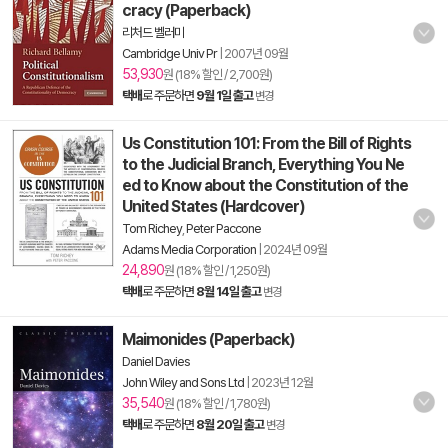
cracy (Paperback)
리처드 벨러미
Cambridge Univ Pr
|
2007년 09월
53,930
원 (18% 할인 / 2,700원)
택배
로 주문하면
9월 1일 출고
변경
Us Constitution 101: From the Bill of Rights
to the Judicial Branch, Everything You Ne
ed to Know about the Constitution of the
United States (Hardcover)
Tom Richey
,
Peter Paccone
Adams Media Corporation
|
2024년 09월
24,890
원 (18% 할인 / 1,250원)
택배
로 주문하면
8월 14일 출고
변경
Maimonides (Paperback)
Daniel Davies
John Wiley and Sons Ltd
|
2023년 12월
35,540
원 (18% 할인 / 1,780원)
택배
로 주문하면
8월 20일 출고
변경