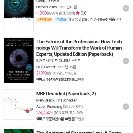
George Orwell
HarperCollins
|
2021년 01월
4,900
9.0
원 (30% 할인 / 50원)
8월 10일 (월) 아침 7시
출근전 배송
양탄자배송
주말특급
변경
The Future of the Professions : How Tech
nology Will Transform the Work of Human
Experts, Updated Edition (Paperback)
리처드 서스킨드
,
대니얼 서스킨드
OUP Oxford
|
2022년 05월
21,910
원 (10% 할인 / 1,100원)
택배
로 주문하면
8월 21일 출고
변경
MBE Decoded (Paperback, 2)
Mary Basick
,
Tina Schindler
Aspen Publishing
|
2026년 04월
174,450
원 (10% 할인 / 5,240원)
택배
로 주문하면
8월 14일 출고
변경