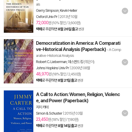
als
Gerry Simpson
,
Kevin Heller
Oxford Univ Pr
|
2013년 10월
72,000
원 (10% 할인 / 3,600원)
택배
로 주문하면
8월 26일 출고
변경
Democratization in America: A Comparati
ve-Historical Analysis (Paperback)
- A Comp
arative-Historical Analysis
Robert C. Lieberman
,
데스먼드 킹
(엮은이)
Johns Hopkins Univ Pr
|
2009년 08월
48,970
원 (18% 할인 / 2,450원)
택배
로 주문하면
8월 21일 출고
변경
A Call to Action: Women, Religion, Violenc
e, and Power (Paperback)
지미 카터
Simon & Schuster
|
2015년 03월
23,450
원 (18% 할인 / 1,180원)
택배
로 주문하면
8월 14일 출고
변경