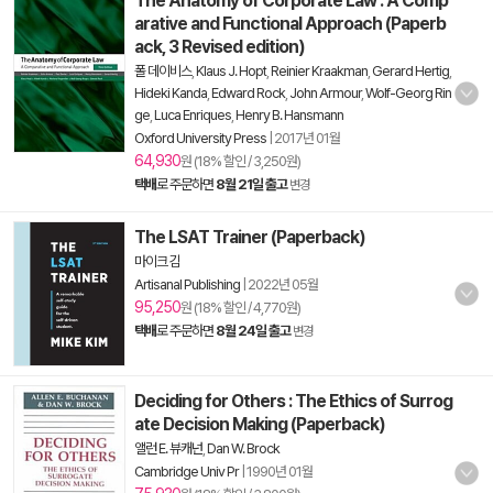
The Anatomy of Corporate Law : A Comp
arative and Functional Approach (Paperb
ack, 3 Revised edition)
폴 데이비스
,
Klaus J. Hopt
,
Reinier Kraakman
,
Gerard Hertig
,
Hideki Kanda
,
Edward Rock
,
John Armour
,
Wolf-Georg Rin
ge
,
Luca Enriques
,
Henry B. Hansmann
Oxford University Press
|
2017년 01월
64,930
원 (18% 할인 / 3,250원)
택배
로 주문하면
8월 21일 출고
변경
The LSAT Trainer (Paperback)
마이크 김
Artisanal Publishing
|
2022년 05월
95,250
원 (18% 할인 / 4,770원)
택배
로 주문하면
8월 24일 출고
변경
Deciding for Others : The Ethics of Surrog
ate Decision Making (Paperback)
앨런 E. 뷰캐넌
,
Dan W. Brock
Cambridge Univ Pr
|
1990년 01월