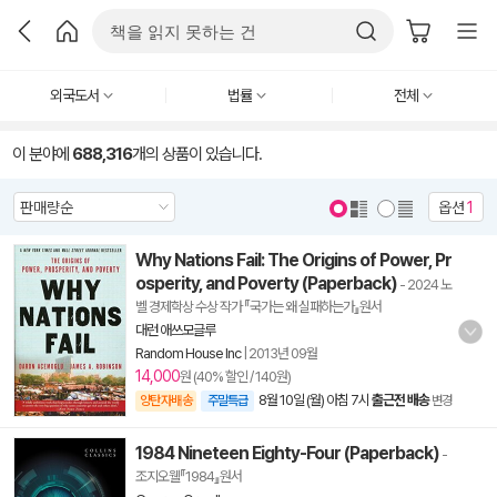
외국도서
법률
전체
이 분야에
688,316
개의 상품이 있습니다.
옵션
1
Why Nations Fail: The Origins of Power, Pr
osperity, and Poverty (Paperback)
- 2024 노
벨 경제학상 수상 작가 『국가는 왜 실패하는가』원서
대런 애쓰모글루
Random House Inc
|
2013년 09월
14,000
원 (40% 할인 / 140원)
8월 10일 (월) 아침 7시
출근전 배송
양탄자배송
주말특급
변경
1984 Nineteen Eighty-Four (Paperback)
-
조지오웰『1984』원서