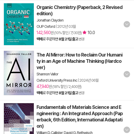
Organic Chemistry (Paperback, 2 Revised
edition)
Jonathan Clayden
OUP Oxford
|
2012년 03월
142,560
10.0
원 (10% 할인 / 7,130원)
택배
로 주문하면
8월 21일 출고
변경
The AI Mirror: How to Reclaim Our Humani
ty in an Age of Machine Thinking (Hardco
ver)
Shannon Vallor
Oxford University Press Inc
|
2024년 06월
47,940
원 (18% 할인 / 2,400원)
택배
로 주문하면
8월 21일 출고
변경
Fundamentals of Materials Science and E
ngineering : An Integrated Approach (Pap
erback, 6th Edition, International Adaptati
on)
William D. Callister
,
David G. Rethwisch