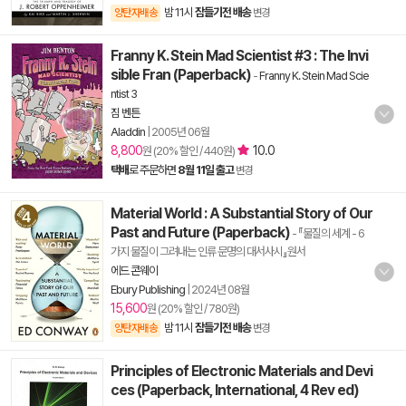
밤 11시
잠들기전 배송
양탄자배송
변경
Franny K. Stein Mad Scientist #3 : The Invi
sible Fran (Paperback)
-
Franny K. Stein Mad Scie
ntist 3
짐 벤튼
Aladdin
|
2005년 06월
8,800
10.0
원 (20% 할인 / 440원)
택배
로 주문하면
8월 11일 출고
변경
Material World : A Substantial Story of Our
Past and Future (Paperback)
- 『물질의 세계 - 6
가지 물질이 그려내는 인류 문명의 대서사시』원서
에드 콘웨이
Ebury Publishing
|
2024년 08월
15,600
원 (20% 할인 / 780원)
밤 11시
잠들기전 배송
양탄자배송
변경
Principles of Electronic Materials and Devi
ces (Paperback, International, 4 Rev ed)