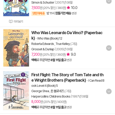
Simon & Schuster
|
2007년 08월
7,600
10.0
원 (20% 할인 / 380원)
밤 11시
잠들기전 배송
양탄자배송
변경
미리보기
Who Was Leonardo Da Vinci? (Paperbac
k)
-
Who Was (Book) 12
Roberta Edwards
,
True Kelley
(그림)
Grosset & Dunlap
|
2005년 09월
7,200
9.0
원 (20% 할인 / 360원)
택배
로 주문하면
8월 11일 출고
변경
First Flight: The Story of Tom Tate and th
e Wright Brothers (Paperback)
-
I Can Read B
ook Level 4 (Book) 5
George Shea
,
돈 볼로네즈
(그림)
Harpercollins Childrens Books
|
1997년 08월
8,000
원 (20% 할인 / 400원)
택배
로 주문하면
8월 11일 출고
변경