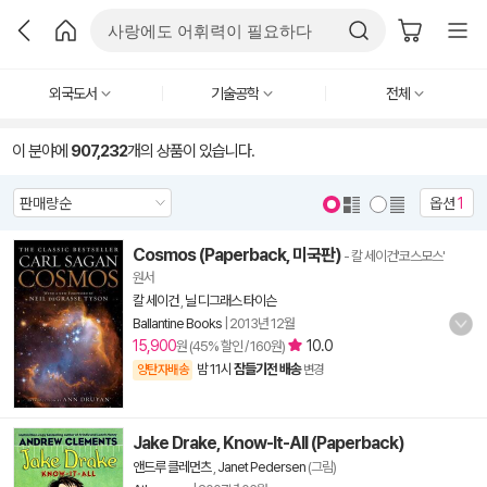
외국도서
기술공학
전체
이 분야에
907,232
개의 상품이 있습니다.
옵션
1
Cosmos (Paperback, 미국판)
- 칼 세이건'코스모스'
원서
칼 세이건
,
닐 디그래스 타이슨
Ballantine Books
|
2013년 12월
15,900
10.0
원 (45% 할인 / 160원)
밤 11시
잠들기전 배송
양탄자배송
변경
Jake Drake, Know-It-All (Paperback)
앤드루 클레먼츠
,
Janet Pedersen
(그림)