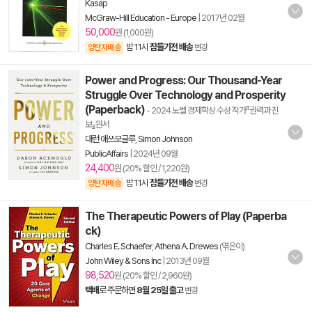
Kasap
McGraw-Hill Education - Europe
|
2017년 02월
50,000
원 (1,000원)
밤 11시
잠들기전 배송
양탄자배송
변경
Power and Progress: Our Thousand-Year
Struggle Over Technology and Prosperity
(Paperback)
- 2024 노벨 경제학상 수상 작가『권력과 진
보』원서
대런 애쓰모글루
,
Simon Johnson
PublicAffairs
|
2024년 09월
24,400
원 (20% 할인 / 1,220원)
밤 11시
잠들기전 배송
양탄자배송
변경
The Therapeutic Powers of Play (Paperba
ck)
Charles E. Schaefer
,
Athena A. Drewes
(엮은이)
John Wiley & Sons Inc
|
2013년 09월
98,520
원 (20% 할인 / 2,960원)
택배
로 주문하면
8월 25일 출고
변경