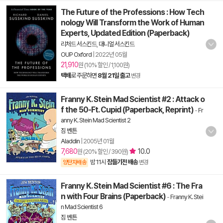
The Future of the Professions : How Tech
nology Will Transform the Work of Human
Experts, Updated Edition (Paperback)
리처드 서스킨드
,
대니얼 서스킨드
OUP Oxford
|
2022년 05월
21,910
원 (10% 할인 / 1,100원)
택배
로 주문하면
8월 21일 출고
변경
Franny K. Stein Mad Scientist #2 : Attack o
f the 50-Ft. Cupid (Paperback, Reprint)
-
Fr
anny K. Stein Mad Scientist 2
짐 벤튼
Aladdin
|
2005년 01월
7,680
10.0
원 (20% 할인 / 390원)
밤 11시
잠들기전 배송
양탄자배송
변경
Franny K. Stein Mad Scientist #6 : The Fra
n with Four Brains (Paperback)
-
Franny K. Stei
n Mad Scientist 6
짐 벤튼