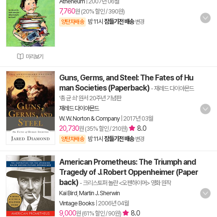
Atheneum
|
2007년 06월
7,760
원 (20% 할인 / 390원)
밤 11시
잠들기전 배송
양탄자배송
변경
미리보기
Guns, Germs, and Steel: The Fates of Hu
man Societies (Paperback)
- 재레드 다이아몬드
'총 균 쇠' 원서 20주년 기념판
재레드 다이아몬드
W. W. Norton & Company
|
2017년 03월
20,730
8.0
원 (35% 할인 / 210원)
밤 11시
잠들기전 배송
양탄자배송
변경
American Prometheus: The Triumph and
Tragedy of J. Robert Oppenheimer (Paper
back)
- 크리스토퍼 놀란 <오펜하이머> 영화 원작
Kai Bird
,
Martin J. Sherwin
Vintage Books
|
2006년 04월
9,000
8.0
원 (61% 할인 / 90원)