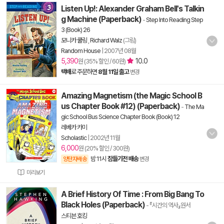
Listen Up!: Alexander Graham Bell's Talkin
g Machine (Paperback)
-
Step Into Reading Step
3 (Book) 26
모니카 쿨링
,
Richard Walz
(그림)
Random House
|
2007년 08월
5,390
10.0
원 (35% 할인 / 60원)
택배
로 주문하면
8월 11일 출고
변경
Amazing Magnetism (the Magic School B
us Chapter Book #12) (Paperback)
-
The Ma
gic School Bus Science Chapter Book (Book) 12
레베카 카미
Scholastic
|
2002년 11월
6,000
원 (20% 할인 / 300원)
밤 11시
잠들기전 배송
양탄자배송
변경
미리보기
A Brief History Of Time : From Big Bang To
Black Holes (Paperback)
- 『시간의 역사』원서
스티븐 호킹