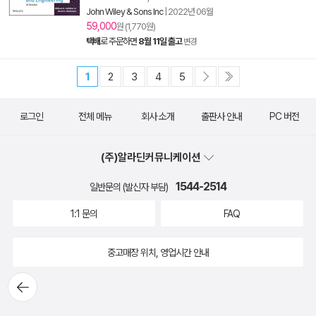
John Wiley & Sons Inc
|
2022년 06월
59,000
원 (1,770원)
택배
로 주문하면
8월 11일 출고
변경
1
2
3
4
5
로그인
전체 메뉴
회사 소개
출판사 안내
PC 버전
(주)알라딘커뮤니케이션
1544-2514
일반문의 (발신자 부담)
1:1 문의
FAQ
중고매장 위치, 영업시간 안내
뒤로가
기