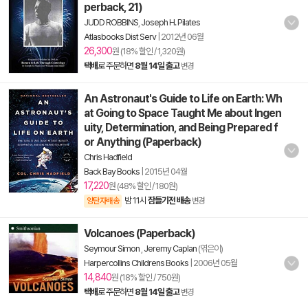
perback, 21)
JUDD ROBBINS
,
Joseph H. Pilates
Atlasbooks Dist Serv
|
2012년 06월
26,300
원 (18% 할인 / 1,320원)
택배
로 주문하면
8월 14일 출고
변경
An Astronaut's Guide to Life on Earth: Wh
at Going to Space Taught Me about Ingen
uity, Determination, and Being Prepared f
or Anything (Paperback)
Chris Hadfield
Back Bay Books
|
2015년 04월
17,220
원 (48% 할인 / 180원)
밤 11시
잠들기전 배송
양탄자배송
변경
Volcanoes (Paperback)
Seymour Simon
,
Jeremy Caplan
(엮은이)
Harpercollins Childrens Books
|
2006년 05월
14,840
원 (18% 할인 / 750원)
택배
로 주문하면
8월 14일 출고
변경