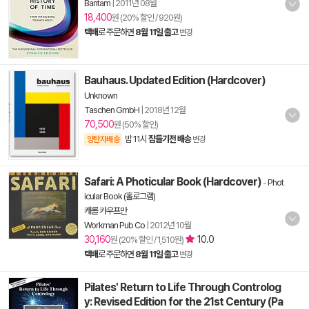
Bantam
|
2011년 08월
18,400
원 (20% 할인 / 920원)
택배
로 주문하면
8월 11일 출고
변경
Bauhaus. Updated Edition (Hardcover)
Unknown
Taschen GmbH
|
2018년 12월
70,500
원 (50% 할인)
밤 11시
잠들기전 배송
양탄자배송
변경
Safari: A Photicular Book (Hardcover)
-
Phot
icular Book (홀로그램)
캐롤 카우프만
Workman Pub Co
|
2012년 10월
30,160
10.0
원 (20% 할인 / 1,510원)
택배
로 주문하면
8월 11일 출고
변경
Pilates' Return to Life Through Controlog
y: Revised Edition for the 21st Century (Pa