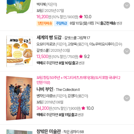
백지혜
(지은이)
보림
|
2025년 07월
16,200
10.0
원 (10% 할인 / 900원)
8월 10일 (월) 아침 7시
출근전 배송
양탄자배송
주말특급
변경
세계의 빵 도감
-
길벗스쿨 그림책 17
오모리 히로코
(지은이),
고향옥
(옮긴이),
이노우에 요시후미
(감수)
길벗스쿨
|
2020년 03월
13,500
9.2
원 (10% 할인 / 750원)
택배
로 주문하면
8월 10일 출고
변경
보림 창립 50주년 + 머그.티셔츠.트레이(대상도서 포함 국내서 2
만원 이상)
나비 부인
-
The Collection Ⅱ
벤자민 라콩브
(지은이),
김영미
(옮긴이)
보림
|
2018년 08월
34,200
10.0
원 (10% 할인 / 1,900원)
택배
로 주문하면
8월 11일 출고
변경
창밖은 미술관
-
작은 곰자리 68