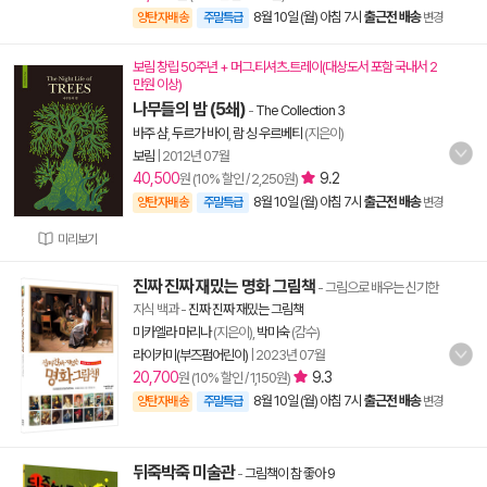
8월 10일 (월) 아침 7시
출근전 배송
양탄자배송
주말특급
변경
보림 창립 50주년 + 머그.티셔츠.트레이(대상도서 포함 국내서 2
만원 이상)
나무들의 밤 (5쇄)
-
The Collection 3
바주 샴
,
두르가 바이
,
람 싱 우르베티
(지은이)
보림
|
2012년 07월
40,500
9.2
원 (10% 할인 / 2,250원)
8월 10일 (월) 아침 7시
출근전 배송
양탄자배송
주말특급
변경
미리보기
진짜 진짜 재밌는 명화 그림책
- 그림으로 배우는 신기한
지식 백과
-
진짜 진짜 재밌는 그림책
미카엘라 마리나
(지은이),
박미숙
(감수)
라이카미(부즈펌어린이)
|
2023년 07월
20,700
9.3
원 (10% 할인 / 1,150원)
8월 10일 (월) 아침 7시
출근전 배송
양탄자배송
주말특급
변경
뒤죽박죽 미술관
-
그림책이 참 좋아 9