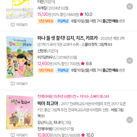
미란
(지은이)
사계절
|
2024년 02월
15,120
10.0
원 (10% 할인 / 840원)
8월 10일 (월) 아침 7시
출근전 배송
양탄자배송
주말특급
변경
미리보기
하나 둘 셋 찰칵! 김치, 치즈, 카프카
- 2025년 개정 3학
년 1학기 국어 가권 교과서 수록
-
스콜라 창작 그림책 93
선현경
(지은이)
위즈덤하우스
|
2018년 03월
12,600
9.8
원 (10% 할인 / 700원)
8월 10일 (월) 아침 7시
출근전 배송
양탄자배송
주말특급
변경
미리보기
천개의바람 15주년 브랜드전 + 지이수, 소복이 포스터
떡이 최고야
- 2017 전국학교도서관사서협회 추천, 2017 오픈
키드 좋은 그림책 추천, 전국학교도서관사서협회 선정
-
바람그림
책 51
김난지
(글),
최나미
(그림)
천개의바람
|
2016년 07월
10,800
10.0
미리보기
원 (10% 할인 / 600원)