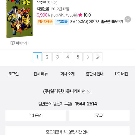
유주연
(지은이)
책읽는곰
|
2012년 12월
9,900
10.0
원 (10% 할인 / 550원)
8월 10일 (월) 아침 7시
출근전 배송
양탄자배송
주말특급
변경
미리보기
1
2
3
4
5
로그인
전체 메뉴
회사 소개
출판사 안내
PC 버전
(주)알라딘커뮤니케이션
1544-2514
일반문의 (발신자 부담)
1:1 문의
FAQ
중고매장 위치, 영업시간 안내