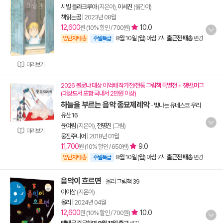
시빌 들라크루아
(지은이),
이세진
(옮긴이)
책읽는곰
|
2023년 08월
12,600
10.0
원 (10% 할인 / 700원)
8월 10일 (월) 아침 7시
출근전 배송
양탄자배송
주말특급
변경
미리보기
2026 볼로냐 대상 이억배 작가전/전통 그림책 특별전 + 쟁반.머그
(대상도서 포함 국내서 2만원 이상)
하늘을 부르는 음악 종묘제례악
-
빛나는 유네스코 우리
유산 16
윤여림
(지은이),
전명진
(그림)
미리보기
웅진주니어
|
2018년 01월
11,700
9.0
원 (10% 할인 / 650원)
8월 10일 (월) 아침 7시
출근전 배송
양탄자배송
주말특급
변경
음악이 흐르면
-
올리 그림책 39
이이삼
(지은이)
올리
|
2024년 04월
12,600
10.0
원 (10% 할인 / 700원)