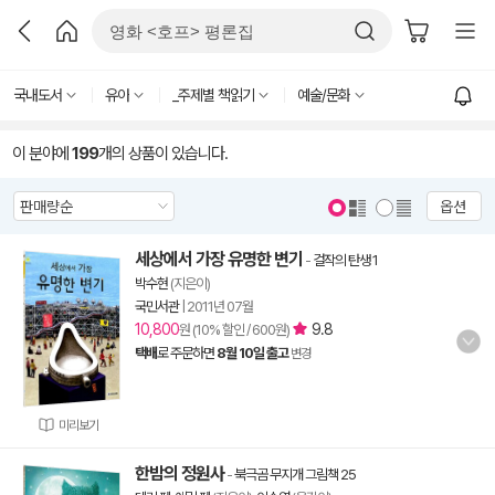
국내도서
유아
_주제별 책읽기
예술/문화
이 분야에
199
개의 상품이 있습니다.
옵션
세상에서 가장 유명한 변기
-
걸작의 탄생 1
박수현
(지은이)
국민서관
|
2011년 07월
10,800
9.8
원 (10% 할인 / 600원)
택배
로 주문하면
8월 10일 출고
변경
미리보기
한밤의 정원사
-
북극곰 무지개 그림책 25