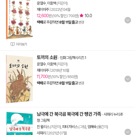
윤열수
,
이호백
(지은이)
재미마주
|
2022년 04월
12,600
10.0
원 (10% 할인 / 700원)
택배
로 주문하면
8월 11일 출고
변경
미리보기
토끼의 소원
-
민화그림책시리즈 1
윤열수
,
이호백
(지은이)
재미마주
|
2018년 10월
11,700
원 (10% 할인 / 650원)
택배
로 주문하면
8월 11일 출고
변경
남극에 간 북극곰 북극에 간 펭귄 가족
-
사파리 누리과
정 그림책
진 윌리스
(지은이),
피터 자비스
(그림),
엄혜숙
(옮긴이)
사파리
|
2021년 07월