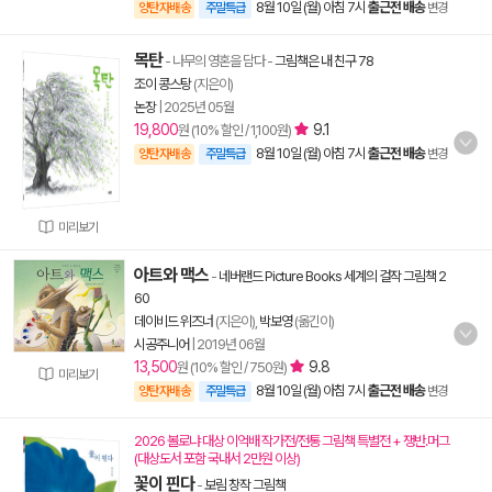
8월 10일 (월) 아침 7시
출근전 배송
양탄자배송
주말특급
변경
목탄
- 나무의 영혼을 담다
-
그림책은 내 친구 78
조이 콩스탕
(지은이)
논장
|
2025년 05월
19,800
9.1
원 (10% 할인 / 1,100원)
8월 10일 (월) 아침 7시
출근전 배송
양탄자배송
주말특급
변경
미리보기
아트와 맥스
-
네버랜드 Picture Books 세계의 걸작 그림책 2
60
데이비드 위즈너
(지은이),
박보영
(옮긴이)
시공주니어
|
2019년 06월
13,500
9.8
원 (10% 할인 / 750원)
미리보기
8월 10일 (월) 아침 7시
출근전 배송
양탄자배송
주말특급
변경
2026 볼로냐 대상 이억배 작가전/전통 그림책 특별전 + 쟁반.머그
(대상도서 포함 국내서 2만원 이상)
꽃이 핀다
-
보림 창작 그림책