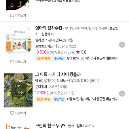
택배
로 주문하면
8월 11일 출고
변경
미리보기
엄마의 김치수첩
- 우리 옛 문화 이야기 : 김장, 개정판
-
보랏빛
소 그림동화 13
한라경
(지은이),
김유경
(그림)
보랏빛소어린이
|
2024년 02월
13,500
9.8
원 (10% 할인 / 750원)
8월 10일 (월) 아침 7시
출근전 배송
양탄자배송
주말특급
변경
미리보기
그 이름 누가 다 지어 줬을까
밥 딜런
(지은이),
짐 아노스키
(그림),
황유원
(옮긴이)
문학동네
|
2017년 09월
12,600
원 (10% 할인 / 700원)
8월 10일 (월) 아침 7시
출근전 배송
양탄자배송
주말특급
변경
미리보기
모란의 친구 누구?
-
민화그림책시리즈 5