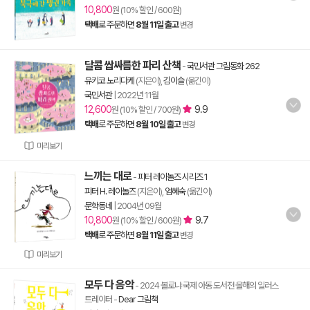
10,800
원 (10% 할인 / 600원)
택배
로 주문하면
8월 11일 출고
변경
달콤 쌉싸름한 파리 산책
-
국민서관 그림동화 262
유키코 노리다케
(지은이),
김이슬
(옮긴이)
국민서관
|
2022년 11월
12,600
9.9
원 (10% 할인 / 700원)
택배
로 주문하면
8월 10일 출고
변경
미리보기
느끼는 대로
-
피터 레이놀즈 시리즈 1
피터 H. 레이놀즈
(지은이),
엄혜숙
(옮긴이)
문학동네
|
2004년 09월
10,800
9.7
원 (10% 할인 / 600원)
택배
로 주문하면
8월 11일 출고
변경
미리보기
모두 다 음악
- 2024 볼로냐 국제 아동 도서전 올해의 일러스
트레이터
-
Dear 그림책