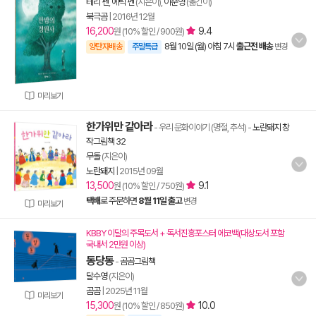
테리 펜
,
에릭 펜
(지은이),
이순영
(옮긴이)
북극곰
|
2016년 12월
16,200
9.4
원 (10% 할인 / 900원)
8월 10일 (월) 아침 7시
출근전 배송
양탄자배송
주말특급
변경
미리보기
한가위만 같아라
- 우리 문화이야기 (명절, 추석)
-
노란돼지 창
작그림책 32
무돌
(지은이)
노란돼지
|
2015년 09월
13,500
9.1
원 (10% 할인 / 750원)
택배
로 주문하면
8월 11일 출고
변경
미리보기
KBBY 이달의 주목도서 + 독서진흥포스터 에코백(대상도서 포함
국내서 2만원 이상)
동당동
-
곰곰그림책
달수영
(지은이)
곰곰
|
2025년 11월
미리보기
15,300
10.0
원 (10% 할인 / 850원)