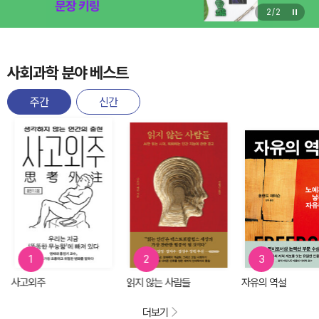
2
/
2
사회과학 분야 베스트
주간
신간
1
2
3
사고외주
읽지 않는 사람들
자유의 역설
더보기