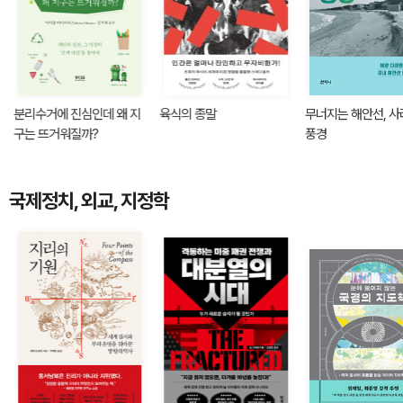
분리수거에 진심인데 왜 지
육식의 종말
무너지는 해안선, 
구는 뜨거워질까?
풍경
국제정치, 외교, 지정학