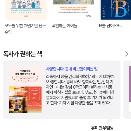
모두를 위한 개념기반 탐구
폭발하는 아이들
IB를 넘어 KB로
수업
독자가 권하는 책
사양합니다, 동네 바보형이라는 말
죄송하지 않을 권리와 행복할 의무에 대하여.
「사양합니다, 동네 바보 형이라는 말」전직 기
자인 그녀는 강남 8학군이라 불리는 대치동
에서 학창시절을 보냈다. 부모님의 뜻에 따라
철학과에 지원했으며 졸업 후 기자가 되었다
고 한다. 기자 시절 다양한 꿈을 꾸며 50대 편
집국장을 꿈꿨던 그녀가 결혼을 하고 쌍둥이
를 낳았다. 그런데 생각지도 못한일이 그녀에
게 벌어졌다. 그렇게 그녀는 장애아이의 엄마
가 되었다.나는 힘들고, 힘들고, 힘들어서 눈
유미건우맘
님
물만 났다. 그러나 장애 아이 육아보다 더 힘