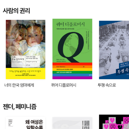
사람의 권리
너의 한국 엄마에게
퀴어 디플로머시
투쟁 속으로
젠더, 페미니즘