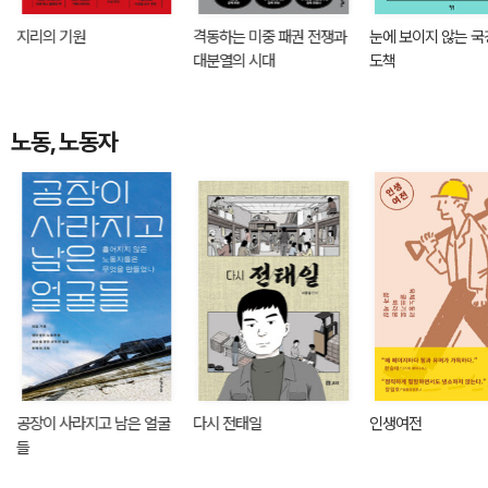
지리의 기원
격동하는 미중 패권 전쟁과
눈에 보이지 않는 국
대분열의 시대
도책
노동, 노동자
공장이 사라지고 남은 얼굴
다시 전태일
인생여전
들