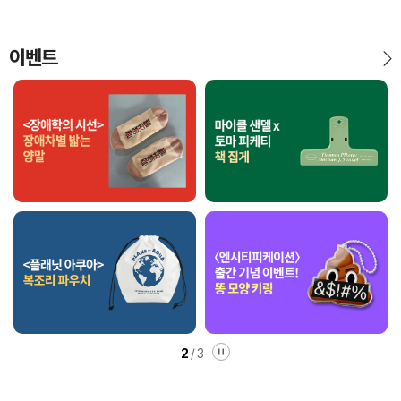
든 건 '세상의 시선' 이다. -프롤로그 중-어린
시절 혜화...
이벤트
2
/
3