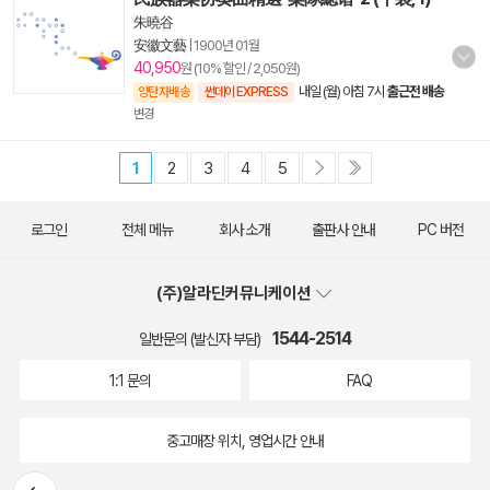
朱曉谷
安徽文藝
|
1900년 01월
40,950
원 (10% 할인 / 2,050원)
내일 (월) 아침 7시
출근전 배송
양탄자배송
썬데이 EXPRESS
변경
1
2
3
4
5
로그인
전체 메뉴
회사 소개
출판사 안내
PC 버전
(주)알라딘커뮤니케이션
1544-2514
일반문의 (발신자 부담)
1:1 문의
FAQ
중고매장 위치, 영업시간 안내
뒤로가