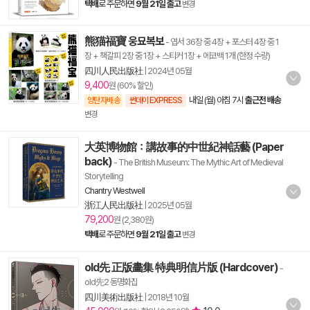
택배
로 주문하면
9월 21일 출고
변경
熊猫福寶 웅묘복보
- 엽서 36장 중 4장 + 포스터 4장 중 1
장 + 책갈피 2장 중 1장 + 스티커 1장 + 에코백 1개 (한정 수량)
四川人民出版社
|
2024년 05월
9,400
원 (60% 할인)
내일 (월) 아침 7시
출근전 배송
양탄자배송
썬데이 EXPRESS
변경
大英博物館：講故事的中世紀神話藝 (Paper
back)
- The British Museum: The Mythic Art of Medieval
Storytelling
Chantry Westwell
浙江人民出版社
|
2025년 05월
79,200
원 (2,380원)
택배
로 주문하면
9월 21일 출고
변경
old先 正版畵集 特典明信片版 (Hardcover)
-
old先2 동명화집
四川美術出版社
|
2018년 10월