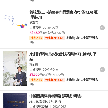
변경
管弦樂(二)-施萬春作品選集-附分谱CDR1张
(平裝, 1)
施萬春
人民音樂
|
2013년 06월
74,480
원 (5% 할인 / 3,730원)
내일 (월) 아침 7시
출근전 배송
양탄자배송
썬데이 EXPRESS
변경
京劇打擊樂演奏敎程:技巧與練习 (第1版, 平
裝)
穆文義
人民音樂
|
2007년 04월
29,260
원 (5% 할인 / 1,470원)
내일 (월) 아침 7시
출근전 배송
양탄자배송
썬데이 EXPRESS
변경
中國音樂词典(续编) (第1版, 精裝)
繆天瑞
,
吉聯抗
,
郭乃安
,
等
人民音樂出版社
|
1992년 06월