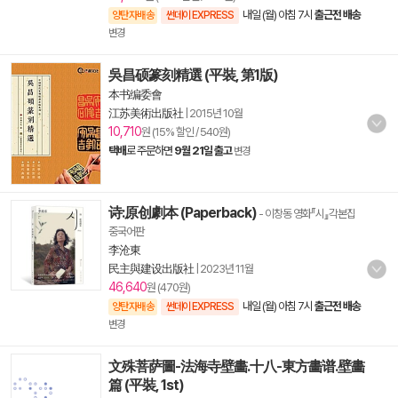
내일 (월) 아침 7시
출근전 배송
양탄자배송
썬데이 EXPRESS
변경
吳昌硕篆刻精選 (平裝, 第1版)
本书编委會
江苏美術出版社
|
2015년 10월
10,710
원 (15% 할인 / 540원)
택배
로 주문하면
9월 21일 출고
변경
诗:原创劇本 (Paperback)
- 이창동 영화『시』각본집
중국어판
李沧東
民主與建设出版社
|
2023년 11월
46,640
원 (470원)
내일 (월) 아침 7시
출근전 배송
양탄자배송
썬데이 EXPRESS
변경
文殊菩萨圖-法海寺壁畵.十八-東方畵谱.壁畵
篇 (平裝, 1st)