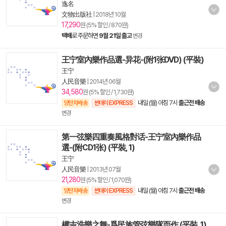
逸名
文物出版社
|
2018년 10월
17,290
원 (5% 할인 / 870원)
택배
로 주문하면
9월 21일 출고
변경
王宁室內樂作品選-异花-(附1张DVD) (平裝)
王宁
人民音樂
|
2014년 06월
34,580
원 (5% 할인 / 1,730원)
내일 (월) 아침 7시
출근전 배송
양탄자배송
썬데이 EXPRESS
변경
第一弦樂四重奏風格對话-王宁室內樂作品
選-(附CD1张) (平裝, 1)
王宁
人民音樂
|
2013년 07월
21,280
원 (5% 할인 / 1,070원)
내일 (월) 아침 7시
출근전 배송
양탄자배송
썬데이 EXPRESS
변경
權吉浩樂之舞-爲民族管弦樂隊而作 (平裝, 1)