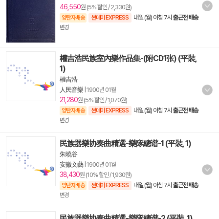
46,550
원 (5% 할인 / 2,330원)
내일 (월) 아침 7시
출근전 배송
양탄자배송
썬데이 EXPRESS
변경
權吉浩民族室內樂作品集-(附CD1张) (平裝,
1)
權吉浩
人民音樂
|
1900년 01월
21,280
원 (5% 할인 / 1,070원)
내일 (월) 아침 7시
출근전 배송
양탄자배송
썬데이 EXPRESS
변경
民族器樂协奏曲精選-樂隊總谱-1 (平裝, 1)
朱曉谷
安徽文藝
|
1900년 01월
38,430
원 (10% 할인 / 1,930원)
내일 (월) 아침 7시
출근전 배송
양탄자배송
썬데이 EXPRESS
변경
民族器樂协奏曲精選-樂隊總谱-2 (平裝, 1)