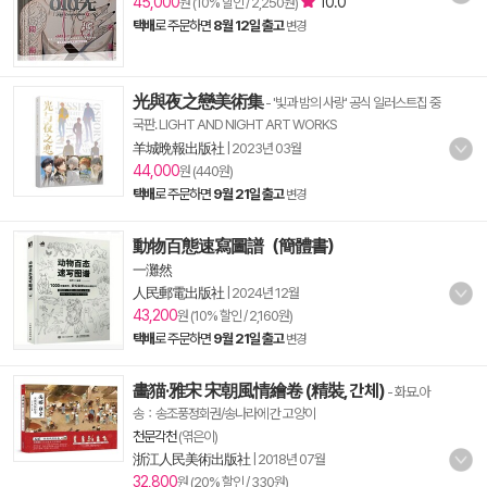
45,000
10.0
원 (10% 할인 / 2,250원)
택배
로 주문하면
8월 12일 출고
변경
光與夜之戀美術集
- '빛과 밤의 사랑' 공식 일러스트집 중
국판. LIGHT AND NIGHT ART WORKS
羊城晩報出版社
|
2023년 03월
44,000
원 (440원)
택배
로 주문하면
9월 21일 출고
변경
動物百態速寫圖譜（簡體書）
一灘然
人民郵電出版社
|
2024년 12월
43,200
원 (10% 할인 / 2,160원)
택배
로 주문하면
9월 21일 출고
변경
畵猫·雅宋 宋朝風情繪卷 (精裝, 간체)
- 화묘.아
송：송조풍정회권/송나라에 간 고양이
천문각천
(엮은이)
浙江人民美術出版社
|
2018년 07월
32,800
원 (20% 할인 / 330원)