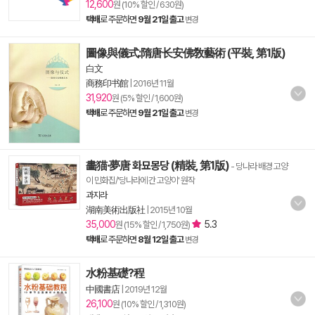
12,600
원 (10% 할인 / 630원)
택배
로 주문하면
9월 21일 출고
변경
圖像與儀式:隋唐长安佛敎藝術 (平裝, 第1版)
白文
商務印书館
|
2016년 11월
31,920
원 (5% 할인 / 1,600원)
택배
로 주문하면
9월 21일 출고
변경
畵猫·夢唐 화묘몽당 (精裝, 第1版)
- 당나라 배경 고양
이 민화집/'당나라에 간 고양이' 원작
과지라
湖南美術出版社
|
2015년 10월
35,000
5.3
원 (15% 할인 / 1,750원)
택배
로 주문하면
8월 12일 출고
변경
水粉基礎?程
中國書店
|
2019년 12월
26,100
원 (10% 할인 / 1,310원)