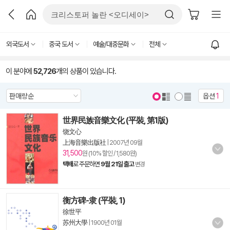
외국도서
중국 도서
예술/대중문화
전체
이 분야에
52,726
개의 상품이 있습니다.
옵션
1
世界民族音樂文化 (平裝, 第1版)
饶文心
上海音樂出版社
|
2007년 09월
31,500
원 (10% 할인 / 1,580원)
택배
로 주문하면
9월 21일 출고
변경
衡方碑-隶 (平裝, 1)
徐世平
苏州大學
|
1900년 01월