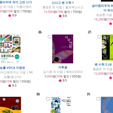
쿰라우데 국어 고전 시가
신사고 쎈 수학 1
숨마쿰라우데 Wo
민 외 지음 | 이룸이앤비
홍범준 외 지음 | 좋은책신사고
어 워
00
원(
10%
할인 / 700원)
13,500
원(
10%
할인 / 750원)
송승환 지음
9.9
9.6
16,200
원(
10
26.
27.
쎈 수학 2 (새
어휘끝
능률 VOCA 어원편
홍범준 외 지음
김기훈 외 지음 | 쎄듀(CEDU)
어교육연구소 지음 | NE
12,600
원(
10
9,000
원(
10%
할인 / 500원)
능률(참고서)
9.5
00
원(
10%
할인 / 550원)
9.3
30.
31.