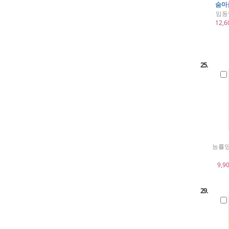
숨마
임동
12,6
25.
능률영
9,9
29.