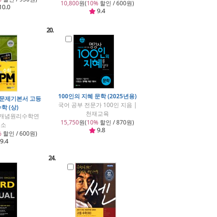
10,800
원(
10%
할인 / 600원)
10.0
9.4
20.
100인의 지혜 문학 (2025년용)
 문제기본서 고등
국어 공부 전문가 100인 지음 |
학 (상)
천재교육
| 개념원리수학연
15,750
원(
10%
할인 / 870원)
구소
9.8
%
할인 / 600원)
9.4
24.