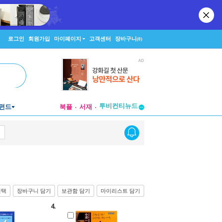
로그인
회원가입
마이페이지
고객센터
장바구니
(0)
투비컨티뉴드
펀드
북플
서재
창작플랫폼
투비컨티뉴드
선택
장바구니 담기
보관함 담기
마이리스트 담기
4.