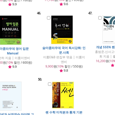
00
원(
10%
할인 / 700원)
9.6
9.9
46.
47.
개념 SSEN 쎈
숨마쿰라우데 국어 독서강화: 인
마쿰라우데 영어 입문
홍범준.신사
문.사회
Manual
회 지음 |
이룸E&B 편집부 엮음 | 이룸이
선하 지음 | 이룸이앤비
16,200
원(
10
앤비
00
원(
10%
할인 / 600원)
9.9
9,900
원(
10%
할인 / 550원)
9.8
50.
쎈 수학 미적분과 통계 기본
념과 실전연습 마더텅 고