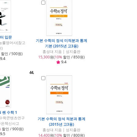
터 입문
기본 수학의 정석 미적분과 통계
 능률영어사(참고
기본 (2015년 고3용)
서)
홍성대 지음 | 성지출판
할인 / 500원)
15,300
원(
10%
할인 / 850원)
9.4
9.4
44.
N 쎈 수학 1
고수학콘텐츠연구
기본 수학의 정석 적분과 통계
 좋은책신사고
(2015년 고3용)
%
할인 / 900원)
홍성대 지음 | 성지출판
9.5
14,400
원(
10%
할인 / 800원)