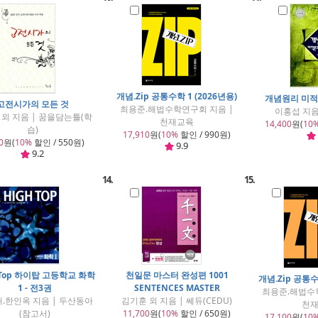
개념.Zip 공통수학 1 (2026년용)
개념원리 미적
고전시가의 모든 것
최용준.해법수학연구회 지음 |
이홍섭 지음
외 지음 | 꿈을담는틀(학
천재교육
14,400
원(
10
습)
17,910
원(
10%
할인 / 990원)
0
원(
10%
할인 / 550원)
9.9
9.2
14.
15.
 Top 하이탑 고등학교 화학
천일문 마스터 완성편 1001
개념.Zip 공통수
1 - 전3권
SENTENCES MASTER
최용준.해법수
.한인옥 지음 | 두산동아
김기훈 외 지음 | 쎄듀(CEDU)
천
(참고서)
11,700
원(
10%
할인 / 650원)
17,100
원(
10