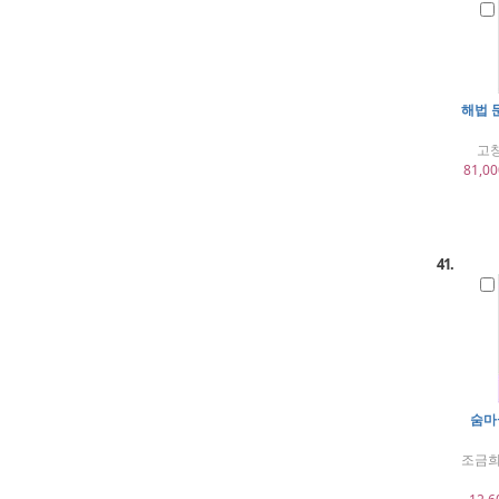
해법 문
고창
81,00
41.
숨마
조금희