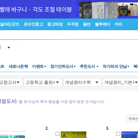
알라딘굿즈
온라인중고
중고매장
우주점
음반
블루레이
커피
서
스트
새로나온책
이벤트
정가인하도서
추천도서
작가와의 만남
북
평점도서:
별 셋 이상의 독자 평점을 가장 많이 받은 도서입니다.
전체
2.
3.