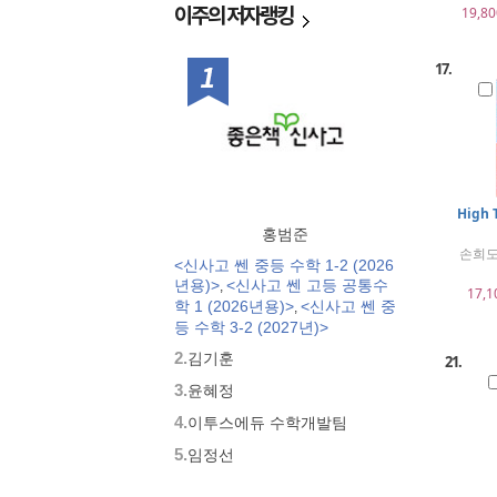
이주의
저자랭킹
19,80
1위
17.
High
홍범준
손희도
<신사고 쎈 중등 수학 1-2 (2026
년용)>
<신사고 쎈 고등 공통수
,
17,1
학 1 (2026년용)>
<신사고 쎈 중
,
등 수학 3-2 (2027년)>
2.
김기훈
21.
3.
윤혜정
4.
이투스에듀 수학개발팀
5.
임정선