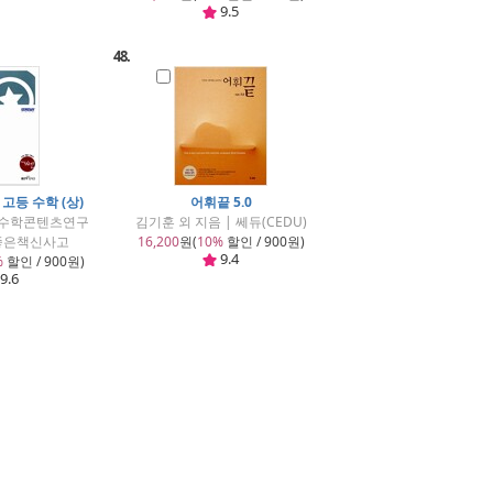
9.5
48.
 고등 수학 (상)
어휘끝 5.0
고수학콘텐츠연구
김기훈 외 지음 | 쎄듀(CEDU)
 좋은책신사고
16,200
원(
10%
할인 / 900원)
9.4
%
할인 / 900원)
9.6