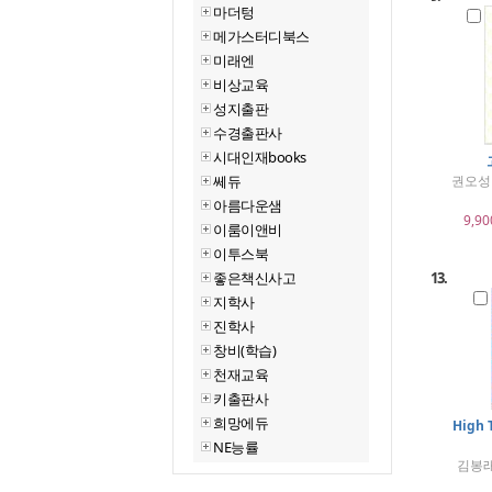
마더텅
메가스터디북스
미래엔
비상교육
성지출판
수경출판사
시대인재books
쎄듀
권오성 
아름다운샘
9,90
이룸이앤비
이투스북
좋은책신사고
13.
지학사
진학사
창비(학습)
천재교육
키출판사
희망에듀
High
NE능률
김봉래