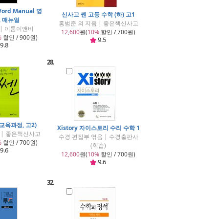
rd Manual 영
신사고 쎈 고등 수학 (하) 고1
드 매뉴얼
홍범준 외 지음 | 좋은책신사고
 | 이룸이앤비
12,600
원(
10%
할인 / 700원)
%
할인 / 900원)
9.5
9.8
28.
 교육과정, 고2)
Xistory 자이스토리 수리 수학 1
 | 좋은책신사고
수경 편집부 엮음 | 수경출판사
%
할인 / 700원)
(학습)
9.6
12,600
원(
10%
할인 / 700원)
9.6
32.