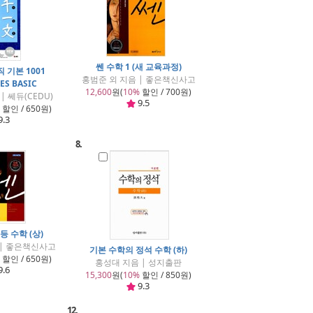
쎈 수학 1 (새 교육과정)
 기본 1001
홍범준 외 지음 | 좋은책신사고
ES BASIC
12,600
원(
10%
할인 / 700원)
| 쎄듀(CEDU)
9.5
할인 / 650원)
9.3
8.
등 수학 (상)
 | 좋은책신사고
기본 수학의 정석 수학 (하)
할인 / 650원)
홍성대 지음 | 성지출판
9.6
15,300
원(
10%
할인 / 850원)
9.3
12.