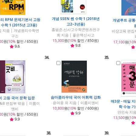
개념 SSEN 쎈 수학 1 (2018년
리 RPM 문제기본서 고등
개념루트 공통수
고2~3년용)
수학 1 (2015년 고3용)
홍범준.신사고수학콘텐츠연구
 지음 | 개념원리수학연
비상교육 편집부
회 지음 | 좋은책신사고
구소
15,300
원(
10%
할인 / 850원)
00
원(
10%
할인 / 650원)
17,100
원(
10
9.8
9.6
34.
35.
숨마쿰라우데 국어 어휘력 강화
비 고등 국어 문학 입문
매3문 - 매일 
윤여웅 외 지음 | 이룸이앤비
&B 편집부 엮음 | 이룸이
학 수능 기출
10,800
원(
10%
할인 / 600원)
앤비
안인숙 지음
9.9
00
원(
10%
할인 / 650원)
13,500
원(
10
9.9
38.
39.