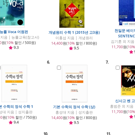
천일문 베이직
능률 Voca 어원편
개념원리 수학 1 (2015년 고3용)
SENTENC
지음 | 능률교육(참고서)
이홍섭 지음 | 개념원리
김기훈 외 지음 
0
원(
10%
할인 / 500원)
14,400
원(
10%
할인 / 800원)
11,700
원(
10%
9.3
9.5
6.
7.
신사고 쎈 고
홍범준 외 지음
본 수학의 정석 수학 1
기본 수학의 정석 수학 (상)
11,700
원(
10%
성대 지음 | 성지출판
홍성대 지음 | 성지출판
00
원(
10%
할인 / 750원)
14,400
원(
10%
할인 / 800원)
9.4
9.5
10.
11.