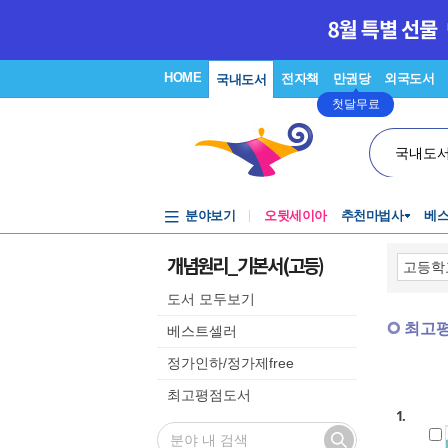
HOME
전자책
만권당
외국도서
국내도서
첫달무료
국내도
분야보기
오뒷세이아
추천마법사
베
개념원리_기본서(고등)
도서 모두보기
최고
베스트셀러
정가인하/정가제free
최고평점도서
1.