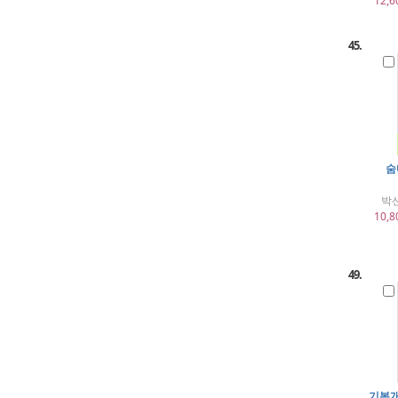
12,6
45.
숨
박
10,8
49.
기본개