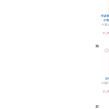
개념원
수학 
이홍섭
11,7
33.
굿
이룸E
11,7
37.