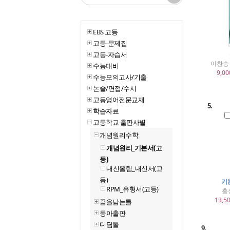
EBS 고등
고등-문제집
고등-자습서
이찬승 
수능대비
9,00
수능모의고사/기출
논술/면접/수시
고등영어전문교재
5.
학습자료
고등학교 출판사별
개념원리수학
개념원리_기본서(고
등)
내신올림_내신서(고
등)
기
RPM_유형서(고등)
홍
13,5
꿈을담는틀
동아출판
디딤돌
9.