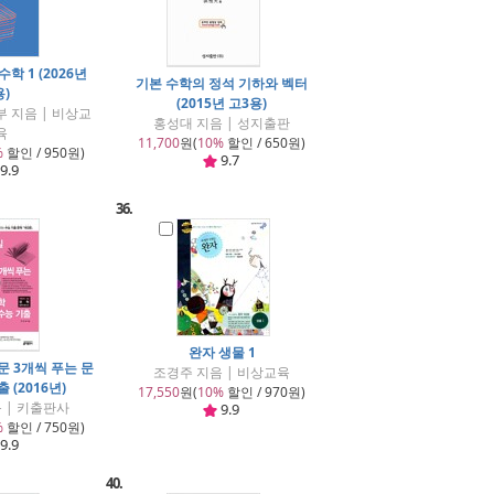
학 1 (2026년
기본 수학의 정석 기하와 벡터
용)
(2015년 고3용)
 지음 | 비상교
홍성대 지음 | 성지출판
육
11,700
원(
10%
할인 / 650원)
%
할인 / 950원)
9.7
9.9
36.
완자 생물 1
지문 3개씩 푸는 문
조경주 지음 | 비상교육
 (2016년)
17,550
원(
10%
할인 / 970원)
 | 키출판사
9.9
%
할인 / 750원)
9.9
40.