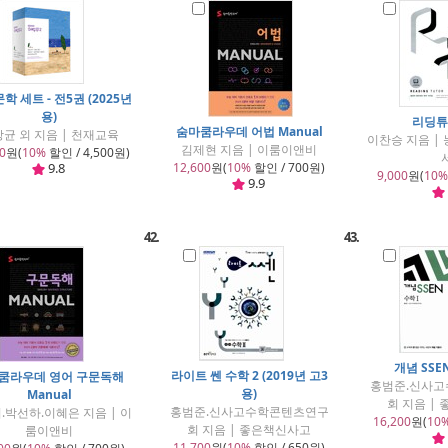
학 세트 - 전5권 (2025년
용)
리딩튜
숨마쿰라우데 어법 Manual
균 외 지음 | 천재교육
이찬승 지음 |
김제현 지음 | 이룸이앤비
0
원(
10%
할인 / 4,500원)
9.8
12,600
원(
10%
할인 / 700원)
9,000
원(
10%
9.9
42.
43.
개념 SSE
라이트 쎈 수학 2 (2019년 고3
쿰라우데 영어 구문독해
홍범준.신사
용)
Manual
회 지음 |
홍범준.신사고수학콘텐츠연구
.박선하.이혜은 지음 | 이
16,200
원(
10
회 지음 | 좋은책신사고
룸이앤비
11,700
원(
10%
할인 / 650원)