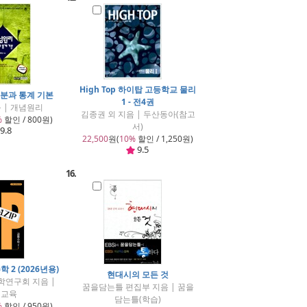
High Top 하이탑 고등학교 물리
분과 통계 기본
1 - 전4권
 | 개념원리
김종권 외 지음 | 두산동아(참고
%
할인 / 800원)
서)
9.8
22,500
원(
10%
할인 / 1,250원)
9.5
16.
학 2 (2026년용)
현대시의 모든 것
학연구회 지음 |
꿈을담는틀 편집부 지음 | 꿈을
재교육
담는틀(학습)
%
할인 / 950원)