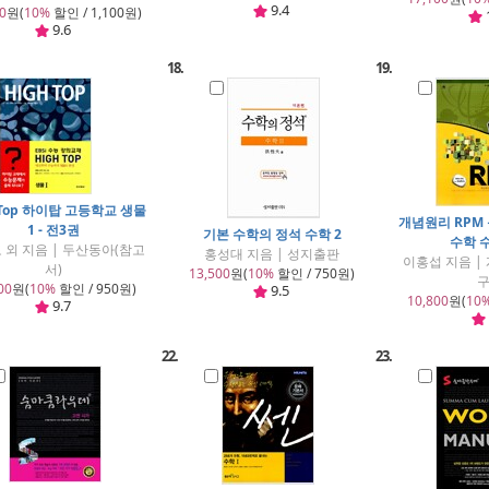
9.4
0
원(
10%
할인 / 1,100원)
9.6
18.
19.
 Top 하이탑 고등학교 생물
개념원리 RPM
1 - 전3권
기본 수학의 정석 수학 2
수학 수
 외 지음 | 두산동아(참고
홍성대 지음 | 성지출판
이홍섭 지음 
서)
13,500
원(
10%
할인 / 750원)
00
원(
10%
할인 / 950원)
9.5
10,800
원(
10
9.7
22.
23.