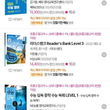
김기훈
,
쎄듀 영어교육연구센터
(지은이)
쎄듀(CEDU)
|
2025년 02월
15,300
10.0
원 (10% 할인 / 850원)
책소개페이지에서 분철 선택 가능
미리보기
밤 11시
잠들기전 배송
양탄자배송
변경
초중고 참고서 + 스터디 플래너 · 미니 콜드컵 (초중고참고서 3만원
이상)
리더스뱅크 Reader's Bank Level 3
- 2022 개정 교
육과정, 중1 수준
-
리더스뱅크
이장돌
(지은이)
비상교육
|
2025년 10월
14,400
10.0
원 (10% 할인 / 800원)
책소개페이지에서 분철 선택 가능
미리보기
밤 11시
잠들기전 배송
양탄자배송
변경
초중고 참고서 + 스터디 플래너 · 미니 콜드컵 (초중고참고서 3만원
이상)
수능 딥독 중학 수능 독해 LEVEL 1
-
수능 딥독 중학 수
능 독해 1
NE능률 영어교육연구소
(지은이)