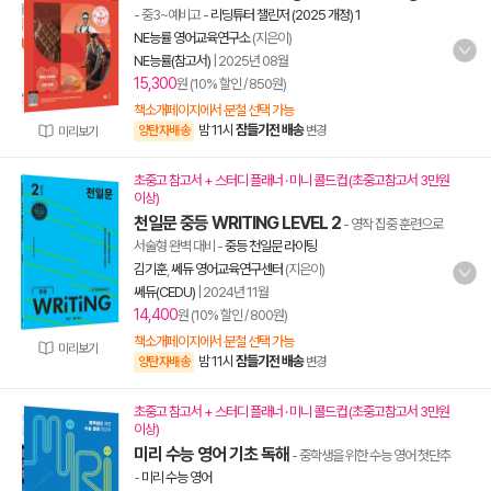
- 중3~예비고
-
리딩튜터 챌린저 (2025 개정) 1
NE능률 영어교육연구소
(지은이)
NE능률(참고서)
|
2025년 08월
15,300
원 (10% 할인 / 850원)
책소개페이지에서 분철 선택 가능
밤 11시
잠들기전 배송
양탄자배송
변경
미리보기
초중고 참고서 + 스터디 플래너 · 미니 콜드컵 (초중고참고서 3만원
이상)
천일문 중등 WRITING LEVEL 2
- 영작 집중 훈련으로
서술형 완벽 대비
-
중등 천일문 라이팅
김기훈
,
쎄듀 영어교육연구센터
(지은이)
쎄듀(CEDU)
|
2024년 11월
14,400
원 (10% 할인 / 800원)
책소개페이지에서 분철 선택 가능
미리보기
밤 11시
잠들기전 배송
양탄자배송
변경
초중고 참고서 + 스터디 플래너 · 미니 콜드컵 (초중고참고서 3만원
이상)
미리 수능 영어 기초 독해
- 중학생을 위한 수능 영어 첫단추
-
미리 수능 영어