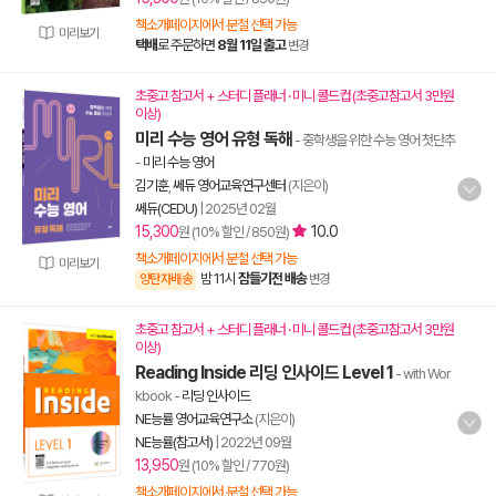
책소개페이지에서 분철 선택 가능
미리보기
택배
로 주문하면
8월 11일 출고
변경
초중고 참고서 + 스터디 플래너 · 미니 콜드컵 (초중고참고서 3만원
이상)
미리 수능 영어 유형 독해
- 중학생을 위한 수능 영어 첫단추
-
미리 수능 영어
김기훈
,
쎄듀 영어교육연구센터
(지은이)
쎄듀(CEDU)
|
2025년 02월
15,300
10.0
원 (10% 할인 / 850원)
책소개페이지에서 분철 선택 가능
미리보기
밤 11시
잠들기전 배송
양탄자배송
변경
초중고 참고서 + 스터디 플래너 · 미니 콜드컵 (초중고참고서 3만원
이상)
Reading Inside 리딩 인사이드 Level 1
- with Wor
kbook
-
리딩 인사이드
NE능률 영어교육연구소
(지은이)
NE능률(참고서)
|
2022년 09월
13,950
원 (10% 할인 / 770원)
책소개페이지에서 분철 선택 가능