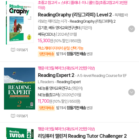
초중고 참고서 + 스터디 플래너 · 미니 콜드컵 (초중고참고서 3만원
이상)
ReadingGraphy (리딩그라피) Level 2
- 독해를 바
라보는 재미있는 시각
-
ReadingGraphy (리딩그라피) 2
김기훈
,
쎄듀 영어교육연구센터
(지은이)
쎄듀(CEDU)
|
2024년 01월
15,300
원 (10% 할인 / 850원)
책소개페이지에서 분철 선택 가능
미리보기
밤 11시
잠들기전 배송
양탄자배송
변경
행운 아크릴 북마크 (대상도서 2만원 이상)
Reading Expert 2
- A 5-level Reading Course for EF
L Readers
-
Reading Expert
NE능률 영어교육연구소
(엮은이)
NE능률(참고서)
|
2020년 01월
11,700
원 (10% 할인 / 650원)
밤 11시
잠들기전 배송
양탄자배송
변경
미리보기
행운 아크릴 북마크 (대상도서 2만원 이상)
리딩튜터 챌린저 Reading Tutor Challenger 2