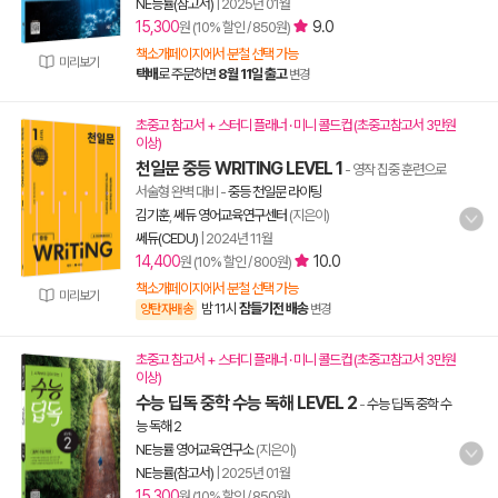
NE능률(참고서)
|
2025년 01월
15,300
9.0
원 (10% 할인 / 850원)
책소개페이지에서 분철 선택 가능
미리보기
택배
로 주문하면
8월 11일 출고
변경
초중고 참고서 + 스터디 플래너 · 미니 콜드컵 (초중고참고서 3만원
이상)
천일문 중등 WRITING LEVEL 1
- 영작 집중 훈련으로
서술형 완벽 대비
-
중등 천일문 라이팅
김기훈
,
쎄듀 영어교육연구센터
(지은이)
쎄듀(CEDU)
|
2024년 11월
14,400
10.0
원 (10% 할인 / 800원)
책소개페이지에서 분철 선택 가능
미리보기
밤 11시
잠들기전 배송
양탄자배송
변경
초중고 참고서 + 스터디 플래너 · 미니 콜드컵 (초중고참고서 3만원
이상)
수능 딥독 중학 수능 독해 LEVEL 2
-
수능 딥독 중학 수
능 독해 2
NE능률 영어교육연구소
(지은이)
NE능률(참고서)
|
2025년 01월
15,300
원 (10% 할인 / 850원)