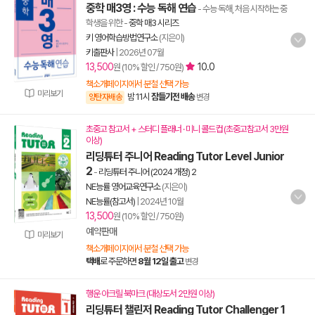
중학 매3영 : 수능 독해 연습
- 수능 독해, 처음 시작하는 중
학생을 위한
-
중학 매3 시리즈
키 영어학습방법연구소
(지은이)
키출판사
|
2026년 07월
13,500
10.0
원 (10% 할인 / 750원)
책소개페이지에서 분철 선택 가능
미리보기
밤 11시
잠들기전 배송
양탄자배송
변경
초중고 참고서 + 스터디 플래너 · 미니 콜드컵 (초중고참고서 3만원
이상)
리딩튜터 주니어 Reading Tutor Level Junior
2
-
리딩튜터 주니어 (2024 개정) 2
NE능률 영어교육연구소
(지은이)
NE능률(참고서)
|
2024년 10월
13,500
원 (10% 할인 / 750원)
예약판매
미리보기
책소개페이지에서 분철 선택 가능
택배
로 주문하면
8월 12일 출고
변경
행운 아크릴 북마크 (대상도서 2만원 이상)
리딩튜터 챌린저 Reading Tutor Challenger 1