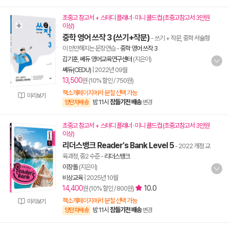
초중고 참고서 + 스터디 플래너 · 미니 콜드컵 (초중고참고서 3만원
이상)
중학 영어 쓰작 3 (쓰기+작문)
- 쓰기 + 작문, 중학 서술형
이 만만해지는 문장연습
-
중학 영어 쓰작 3
김기훈
,
쎄듀 영어교육연구센터
(지은이)
쎄듀(CEDU)
|
2022년 09월
13,500
원 (10% 할인 / 750원)
책소개페이지에서 분철 선택 가능
미리보기
밤 11시
잠들기전 배송
양탄자배송
변경
초중고 참고서 + 스터디 플래너 · 미니 콜드컵 (초중고참고서 3만원
이상)
리더스뱅크 Reader's Bank Level 5
- 2022 개정 교
육과정, 중2 수준
-
리더스뱅크
이장돌
(지은이)
비상교육
|
2025년 10월
14,400
10.0
원 (10% 할인 / 800원)
책소개페이지에서 분철 선택 가능
미리보기
밤 11시
잠들기전 배송
양탄자배송
변경