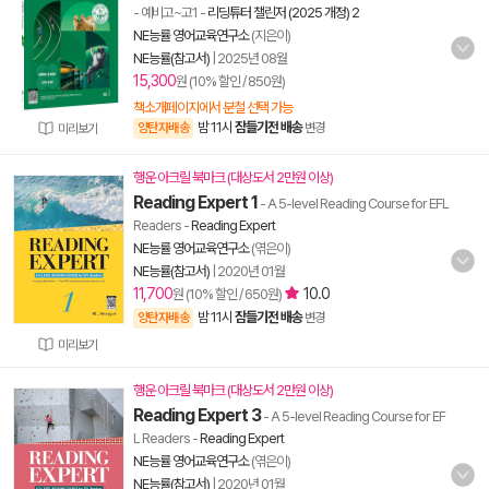
- 예비고~고1
-
리딩튜터 챌린저 (2025 개정) 2
NE능률 영어교육연구소
(지은이)
NE능률(참고서)
|
2025년 08월
15,300
원 (10% 할인 / 850원)
책소개페이지에서 분철 선택 가능
밤 11시
잠들기전 배송
양탄자배송
변경
미리보기
행운 아크릴 북마크 (대상도서 2만원 이상)
Reading Expert 1
- A 5-level Reading Course for EFL
Readers
-
Reading Expert
NE능률 영어교육연구소
(엮은이)
NE능률(참고서)
|
2020년 01월
11,700
10.0
원 (10% 할인 / 650원)
밤 11시
잠들기전 배송
양탄자배송
변경
미리보기
행운 아크릴 북마크 (대상도서 2만원 이상)
Reading Expert 3
- A 5-level Reading Course for EF
L Readers
-
Reading Expert
NE능률 영어교육연구소
(엮은이)
NE능률(참고서)
|
2020년 01월