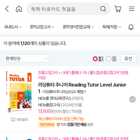
국내도서
중학교참고서
중학영어전문교재
독해/작문
이 분야에
1,120
개의 상품이 있습니다.
옵션
초중고 참고서 + 스터디 플래너 · 미니 콜드컵 (초중고참고서 3만원
이상)
리딩튜터 주니어 Reading Tutor Level Junior
1
-
리딩튜터 주니어 (2024 개정) 1
NE능률 영어교육연구소
(지은이)
NE능률(참고서)
|
2024년 10월
13,500
원 (10% 할인 / 750원)
책소개페이지에서 분철 선택 가능
미리보기
밤 11시
잠들기전 배송
양탄자배송
변경
초중고 참고서 + 스터디 플래너 · 미니 콜드컵 (초중고참고서 3만원