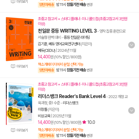
미리보기
밤 11시
잠들기전 배송
양탄자배송
변경
초중고 참고서 + 스터디 플래너 · 미니 콜드컵 (초중고참고서 3만원
이상)
천일문 중등 WRITING LEVEL 3
- 영작 집중 훈련으로
서술형 완벽 대비
-
중등 천일문 라이팅
김기훈
,
쎄듀 영어교육연구센터
(지은이)
쎄듀(CEDU)
|
2024년 11월
14,400
원 (10% 할인 / 800원)
책소개페이지에서 분철 선택 가능
미리보기
밤 11시
잠들기전 배송
양탄자배송
변경
초중고 참고서 + 스터디 플래너 · 미니 콜드컵 (초중고참고서 3만원
이상)
리더스뱅크 Reader's Bank Level 4
- 2022 개정 교
육과정, 중1 수준
-
리더스뱅크
이장돌
(지은이)
비상교육
|
2025년 11월
14,400
10.0
원 (10% 할인 / 800원)
책소개페이지에서 분철 선택 가능
미리보기
밤 11시
잠들기전 배송
양탄자배송
변경