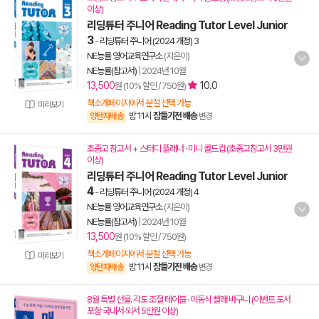
이상)
리딩튜터 주니어 Reading Tutor Level Junior
3
-
리딩튜터 주니어 (2024 개정) 3
NE능률 영어교육연구소
(지은이)
NE능률(참고서)
|
2024년 10월
13,500
10.0
원 (10% 할인 / 750원)
책소개페이지에서 분철 선택 가능
미리보기
밤 11시
잠들기전 배송
양탄자배송
변경
초중고 참고서 + 스터디 플래너 · 미니 콜드컵 (초중고참고서 3만원
이상)
리딩튜터 주니어 Reading Tutor Level Junior
4
-
리딩튜터 주니어 (2024 개정) 4
NE능률 영어교육연구소
(지은이)
NE능률(참고서)
|
2024년 10월
13,500
원 (10% 할인 / 750원)
책소개페이지에서 분철 선택 가능
미리보기
밤 11시
잠들기전 배송
양탄자배송
변경
8월 특별 선물. 각도 조절 테이블 · 이동식 빨래 바구니 (이벤트 도서
포함 국내서·외서 5만원 이상)