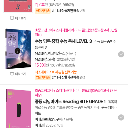
11,700
원 (10% 할인 / 650원)
밤 11시
잠들기전 배송
양탄자배송
변경
미리보기
초중고 참고서 + 스터디 플래너 · 미니 콜드컵 (초중고참고서 3만원
이상)
수능 딥독 중학 수능 독해 LEVEL 3
-
수능 딥독 중학 수
능 독해 3
NE능률 영어교육연구소
(지은이)
NE능률(참고서)
|
2025년 01월
15,300
원 (10% 할인 / 850원)
책소개페이지에서 분철 선택 가능
미리보기
밤 11시
잠들기전 배송
양탄자배송
변경
초중고 참고서 + 스터디 플래너 · 미니 콜드컵 (초중고참고서 3만원
이상)
중등 리딩바이트 Reading BITE GRADE 1
- 직독직
해로 수능 영어의 기초를 완성하는 중학 독해 기본서
-
중등 리딩바
이트
미래엔 콘텐츠 연구회
(지은이)
미래엔
|
2025년 10월