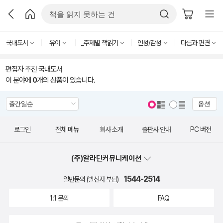
국내도서
유아
_주제별 책읽기
인성/감성
다름과 편견
편집자 추천 국내도서
이 분야에
0
개의 상품이 있습니다.
옵션
로그인
전체 메뉴
회사 소개
출판사 안내
PC 버전
(주)알라딘커뮤니케이션
1544-2514
일반문의 (발신자 부담)
1:1 문의
FAQ