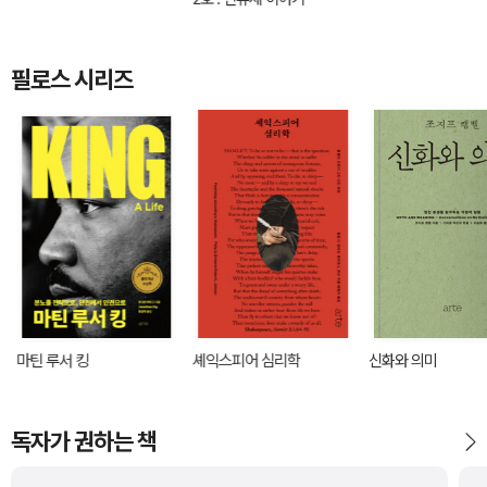
필로스 시리즈
마틴 루서 킹
셰익스피어 심리학
신화와 의미
독자가 권하는 책