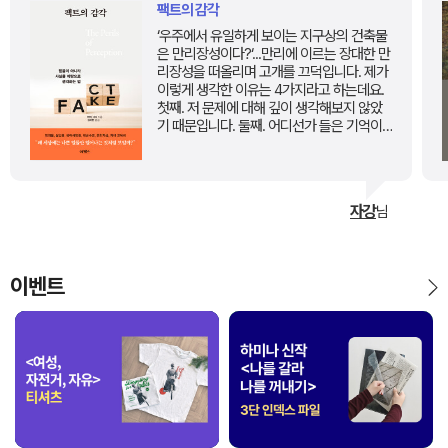
팩트의 감각
‘우주에서 유일하게 보이는 지구상의 건축물
은 만리장성이다?‘...만리에 이르는 장대한 만
리장성을 떠올리며 고개를 끄덕입니다. 제가
이렇게 생각한 이유는 4가지라고 하는데요.
첫째. 저 문제에 대해 깊이 생각해보지 않았
기 때문입니다. 둘째. 어디선가 들은 기억이
나기 때문이고요. 셋째. 답을 빨리 듣고 싶어
서 ‘빠른 사고‘를 했기 때문입니다. 네 번째이
자 가장 중요한 요인은 만리장성이 우주에서
도 보이길 원했던 ‘감정‘때문인데요. 바로 이
자강
님
4가지는 우리가 매일 마주하는 ‘인식의 위
험‘이라고 합니다. 현실에서 이 ‘잘못된 인
식‘이 얼마나...
이벤트