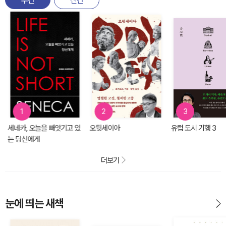
주간
신간
1
2
3
세네카, 오늘을 빼앗기고 있
오뒷세이아
유럽 도시 기행 3
는 당신에게
더보기
눈에 띄는 새책