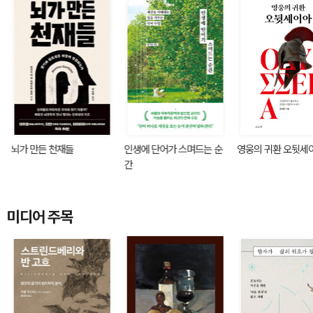
뇌가 만든 천재들
인생에 단어가 스며드는 순
영웅의 귀환 오뒷세
간
미디어 주목