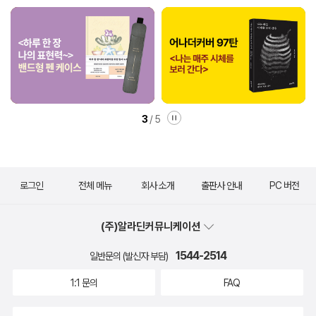
3
/
5
로그인
전체 메뉴
회사 소개
출판사 안내
PC 버전
(주)알라딘커뮤니케이션
1544-2514
일반문의 (발신자 부담)
1:1 문의
FAQ