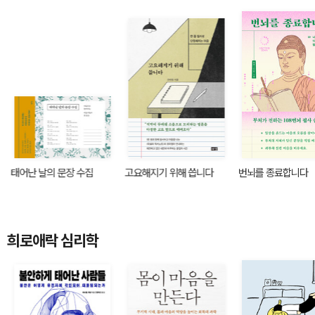
태어난 날의 문장 수집
고요해지기 위해 씁니다
번뇌를 종료합니다
희로애락 심리학