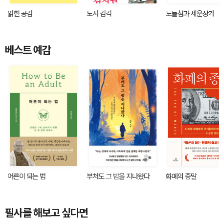
얽힌 공감
도시 감각
노들섬과 세운상가
베스트 예감
어른이 되는 법
부처도 그 밤을 지나왔다
화폐의 종말
필사를 해보고 싶다면