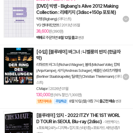
[DVD] 빅뱅 - Bigbang's Alive 2012 Making
Collection : 리패키지 (3disc+150p 포토북)
빅뱅 (Bigbang)
(아티스트)
YG 엔터테인먼트
|
2013년 05월
38,600
원 (390원)
택배
로 주문하면
8월 12일 출고
변경
[수입] [블루레이] 바그너 : 니벨룽의 반지 (한글자
막)
리하르트 바그너 (Richard Wagner)
,
볼레 (Michael Volle)
,
캄페
(Anja Kampe)
,
샤거 (Andreas Schager)
,
베를린 슈타츠카펠레
(Berliner Staatskapelle)
,
틸레만 (Christian Thielemann)
(아티
스트)
C Major
|
2026년 01월
130,000
원 (16% 할인 / 1,300원)
8월 10일 (월) 아침 7시
출근전 배송
양탄자배송
주말특급
변경
[블루레이] 있지 - 2022 ITZY THE 1ST WORL
D TOUR
in SEOUL Blu-ray (2disc)
- 아웃케이스
+포토북(24P)+디지팩+접지 포스터(1종)+포토카드 세트(5종/1