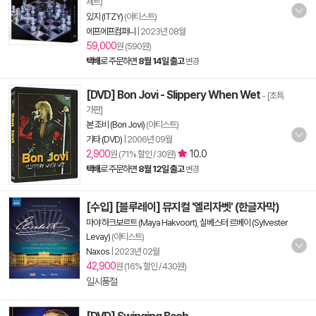
세트)
있지 (ITZY)
(아티스트)
에프에프컴퍼니
|
2023년 08월
59,000
원 (590원)
택배
로 주문하면
8월 14일 출고
변경
[DVD] Bon Jovi - Slippery When Wet
- [초특
가판]
본 조비 (Bon Jovi)
(아티스트)
기타 (DVD)
|
2006년 09월
2,900
10.0
원 (71% 할인 / 30원)
택배
로 주문하면
8월 12일 출고
변경
[수입] [블루레이] 뮤지컬 '엘리자벳' (한글자막)
마야 하크보르트 (Maya Hakvoort)
,
실베스터 르베이 (Sylvester
Levay)
(아티스트)
Naxos
|
2023년 02월
42,900
원 (16% 할인 / 430원)
일시품절