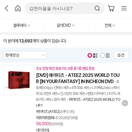
블루레이
음악DVD
전체
이 분야에
13,692
개의 상품이 있습니다.
옵션
초도 한정 특전 포토카드 8종 중 1종 랜덤 증정
[DVD] 에이티즈 - ATEEZ 2025 WORLD TOU
R [IN YOUR FANTASY] IN INCHEON DVD
- 포
토북(104p)+컨페티 세트+4컷 포토 세트+디지팩&2disc+페이
퍼 오너먼트 세트+인스턴트 포토 세트+랜덤 리무버리 스티커+포
토카드 세트+엽서 세트
-
에이티즈 - ATEEZ 2025 WORLD TO
UR 1
에이티즈 (ATEEZ)
(아티스트)
에프에프컴퍼니
|
2026년 08월
59,000
원 (590원)
예약판매