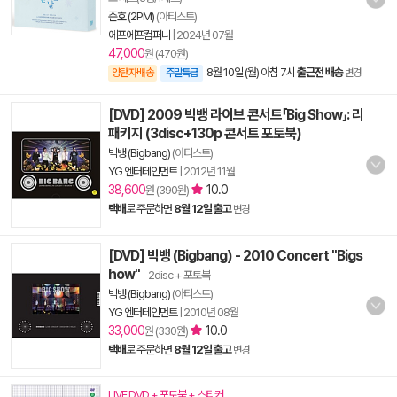
준호 (2PM)
(아티스트)
에프에프컴퍼니
|
2024년 07월
47,000
원 (470원)
8월 10일 (월) 아침 7시
출근전 배송
양탄자배송
주말특급
변경
[DVD] 2009 빅뱅 라이브 콘서트「Big Show」: 리
패키지 (3disc+130p 콘서트 포토북)
빅뱅 (Bigbang)
(아티스트)
YG 엔터테인먼트
|
2012년 11월
38,600
10.0
원 (390원)
택배
로 주문하면
8월 12일 출고
변경
[DVD] 빅뱅 (Bigbang) - 2010 Concert "Bigs
how"
- 2disc + 포토북
빅뱅 (Bigbang)
(아티스트)
YG 엔터테인먼트
|
2010년 08월
33,000
10.0
원 (330원)
택배
로 주문하면
8월 12일 출고
변경
LIVE DVD + 포토북 + 스티커