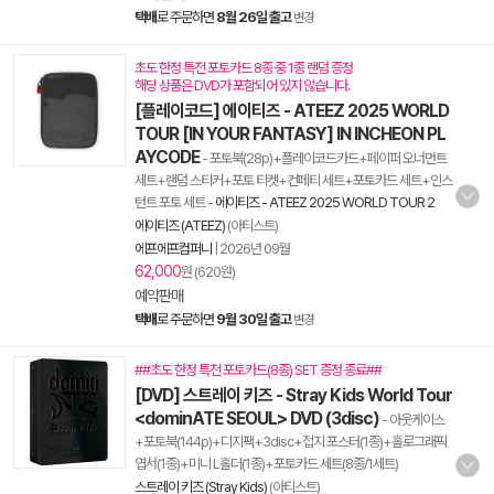
택배
로 주문하면
8월 26일 출고
변경
초도 한정 특전 포토카드 8종 중 1종 랜덤 증정
해당 상품은 DVD가 포함되어 있지 않습니다.
[플레이코드] 에이티즈 - ATEEZ 2025 WORLD
TOUR [IN YOUR FANTASY] IN INCHEON PL
AYCODE
- 포토북(28p)+플레이코드카드+페이퍼 오너먼트
세트+랜덤 스티커+포토 티켓+컨페티 세트+포토카드 세트+인스
턴트 포토 세트
-
에이티즈 - ATEEZ 2025 WORLD TOUR 2
에이티즈 (ATEEZ)
(아티스트)
에프에프컴퍼니
|
2026년 09월
62,000
원 (620원)
예약판매
택배
로 주문하면
9월 30일 출고
변경
##초도 한정 특전 포토카드(8종) SET 증정 종료##
[DVD] 스트레이 키즈 - Stray Kids World Tour
<dominATE SEOUL> DVD (3disc)
- 아웃케이스
+포토북(144p)+디지팩+3disc+접지 포스터(1종)+홀로그래픽
엽서(1종)+미니 L홀더(1종)+포토카드 세트(8종/1세트)
스트레이 키즈 (Stray Kids)
(아티스트)