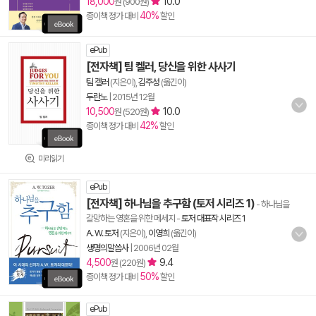
18,000
10.0
원 (900원)
40%
종이책 정가 대비
할인
ePub
[전자책] 팀 켈러, 당신을 위한 사사기
팀 켈러
(지은이),
김주성
(옮긴이)
두란노
|
2015년 12월
10,500
10.0
원 (520원)
42%
종이책 정가 대비
할인
미리읽기
ePub
[전자책] 하나님을 추구함 (토저 시리즈 1)
- 하나님을
갈망하는 영혼을 위한 메세지
-
토저 대표작 시리즈 1
A. W. 토저
(지은이),
이영희
(옮긴이)
생명의말씀사
|
2006년 02월
4,500
9.4
원 (220원)
50%
종이책 정가 대비
할인
ePub