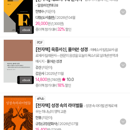
-
말씀에 반하다 8
한병수
(지은이)
다함(도서출판)
|
2026년 04월
26,000
원 (1,300원)
32%
종이책 정가 대비
할인
PDF
[전자책] 옥중서신, 풀어쓴 성경
- 에베소서·빌립보서·골
로새서·빌레몬서―원문의 음성을 오늘의 목소리로 살려낸 번역과
메시지
-
풀어쓴 성경
강산
(지은이)
감은사
|
2025년 11월
14,800
10.0
원 (740원)
18%
종이책 정가 대비
할인
ePub
[전자책] 성경 속의 라이벌들
- 성경 속 라이벌 관계로 배
우는 하나님의 영적 교훈
한홍
(지은이)
규장(규장문화사)
|
2026년 07월
15,400
원 (770원)