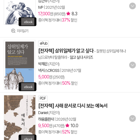
김근주
(지은이)
IVP
|
2021년 02월
17,000
8.3
원 (850원)
37%
종이책 정가 대비
할인
미리읽기
ePub
[전자책] 삼위일체가 알고 싶다
- 잘못된 삼위일체 하나
님으로부터 탈출하라
-
알고 싶다 시리즈
박재은
(지은이)
넥서스CROSS
|
2018년 07월
5,000
원 (250원)
50%
종이책 정가 대비
할인
PDF
[전자책] 사해 문서로 다시 보는 에녹서
Daniel
(지은이)
하움출판사
|
2026년 02월
9,500
10.0
원 (470원)
52%
종이책 정가 대비
할인