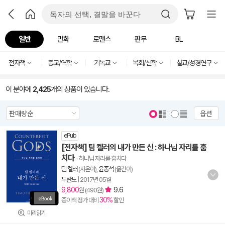
일반
만화
로맨스
판무
BL
전자책
종교/역학
기독교
목회/신학
설교/성경연구
이 분야에
2,425
개의 상품이 있습니다.
옵션
ePub
[전자책] 팀 켈러의 내가 만든 신 : 하나님 자리를 훔
치다
- 하나님 자리를 훔치다
팀 켈러
(지은이),
윤종석
(옮긴이)
두란노
|
2017년 05월
9,800
9.6
원 (490원)
30%
종이책 정가 대비
할인
미리읽기