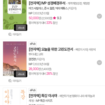
[전자책] IVP 성경배경주석
- 개역개정성경, 개정판
마크 샤발라스
,
존 H. 월튼
,
빅터 매튜스
(지은이)
IVP
|
2023년 03월
50,000
9.3
원 (2,500원)
33%
종이책 정가 대비
할인
미리읽기
ePub
[전자책] 오늘을 위한 고린도전서
- 욕망의 시대, 사랑에
뿌리내린 교회
권연경
(지은이)
IVP
|
2023년 06월
28,000
원 (1,400원)
28%
종이책 정가 대비
할인
미리읽기
ePub
[전자책] 특강 이사야
- 예언자가 본 평화의 나라 새 하늘과
새 땅
-
IVP 특강 시리즈