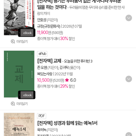
[전자책] 용기는 두려움이 없는 게 아니라 두려운
일을 하는 것이다
- 두려움에 멈춘 무리와 승리를 준비한 한 사
람의 차이
안호성
(지은이)
규장(규장문화사)
|
2026년 07월
11,900
원 (590원)
30%
종이책 정가 대비
할인
미리읽기
ePub
[전자책] 교제
-
오늘을 위한 퓨리턴 3
존 오웬
(지은이),
김귀탁
(옮긴이)
복있는사람
|
2022년 11월
10,500
6.0
원 (520원)
29%
종이책 정가 대비
할인
미리읽기
PDF
[전자책] 성경과 함께 읽는 에녹1서
육에녹
(지은이)