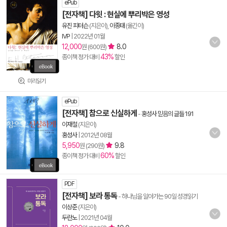
ePub
[전자책] 다윗 : 현실에 뿌리박은 영성
유진 피터슨
(지은이),
이종태
(옮긴이)
IVP
|
2022년 01월
12,000
8.0
원 (600원)
43%
종이책 정가 대비
할인
미리읽기
ePub
[전자책] 참으로 신실하게
-
홍성사 믿음의 글들 191
이재철
(지은이)
홍성사
|
2012년 08월
5,950
9.8
원 (290원)
60%
종이책 정가 대비
할인
PDF
[전자책] 보라 통독
- 하나님을 알아가는 90일 성경읽기
이상준
(지은이)
두란노
|
2021년 04월