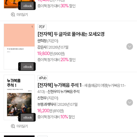
30%
종이책 정가 대비
할인
미리읽기
PDF
[전자책] 두 글자로 풀어내는 모세오경
권혁정
(지은이)
감은사
|
2026년 07월
19,800
원 (990원)
20%
종이책 정가 대비
할인
ePub
[전자책] 누가복음 주석 1
- 새 출애굽의 여명(누가복음 1:1-
4:13)
-
신현우의 누가복음 주석
신현우
(지은이)
부흥과개혁사
|
2026년 07월
16,200
원 (810원)
10%
종이책 정가 대비
할인
미리읽기