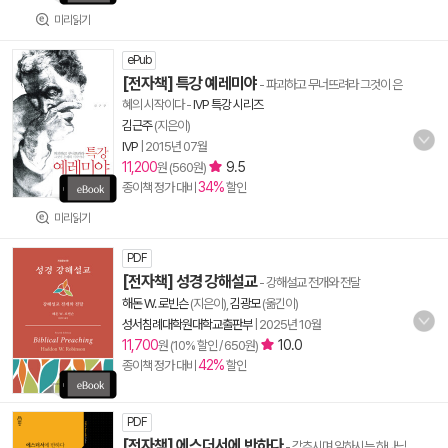
미리읽기
ePub
[전자책] 특강 예레미야
- 파괴하고 무너뜨려라 그것이 은
혜의 시작이다
-
IVP 특강 시리즈
김근주
(지은이)
IVP
|
2015년 07월
11,200
9.5
원 (560원)
34%
종이책 정가 대비
할인
미리읽기
PDF
[전자책] 성경 강해설교
- 강해설교 전개와 전달
해돈 W. 로빈슨
(지은이),
김광모
(옮긴이)
성서침례대학원대학교출판부
|
2025년 10월
11,700
10.0
원 (10% 할인 / 650원)
42%
종이책 정가 대비
할인
PDF
[전자책] 에스더서에 반하다
- 감추시며 일하시는 하나님