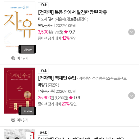
ePub
[전자책] 복음 안에서 발견한 참된 자유
티모시 켈러
(지은이),
장호준
(옮긴이)
복있는사람
|
2022년 05월
3,500
9.7
원 (170원)
42%
종이책 정가 대비
할인
미리읽기
ePub
[전자책] 맥체인 수업
- 맥락 중심 성경 통독 52주 프로젝트
박양규
(지은이)
샘솟는기쁨
|
2026년 05월
25,600
9.9
원 (1,280원)
20%
종이책 정가 대비
할인
미리읽기
ePub