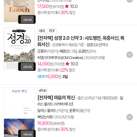
진리의집
|
2023년 03월
17,500
10.0
원 (870원)
30%
종이책 정가 대비
할인
대여
PDF
[전자책] 성경 2.0 신약 3 : 사도행전, 옥중서신, 목
회서신
- 성경통독의 새로운 기준
-
성경 2.0 신약 3
김종우
(지은이),
배광선
(그림),
오광만
(감수)
씨엠크리에이티브(CM Creative)
|
2024년 09월
14,000
10.0
원 (700원)
22%
종이책 정가 대비
할인
6,000
대여가
원,
3일
ePub
[전자책] 마음의 혁신
- 출간 20주년 기념 개정증보판
-
달
라스 윌라드 리커버 에디션
달라스 윌라드
(지은이),
윤종석
(옮긴이)
복있는사람
|
2023년 10월
16,800
원 (840원)
30%
종이책 정가 대비
할인