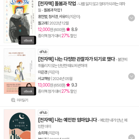
[전자책] 돌봄과 작업
- 나를 잃지 않고 엄마가 되려는 여자
들
-
돌봄과 작업 1
홍한별
,
정서경
,
서유미
(지은이)
돌고래
|
2022년 12월
12,000
8.9
원 (600원)
27%
종이책 정가 대비
할인
ePub
[전자책] 나는 다정한 관찰자가 되기로 했다
- 불안에
휘둘리지 않는 단단한 태도에 관하여
이은경
(지은이)
서교책방
|
2024년 05월
13,000
9.3
원 (650원)
27%
종이책 정가 대비
할인
미리읽기
ePub
[전자책] 나는 예민한 엄마입니다
- 예민한 내가 만난, 예
민한 아이
송희재
(지은이)