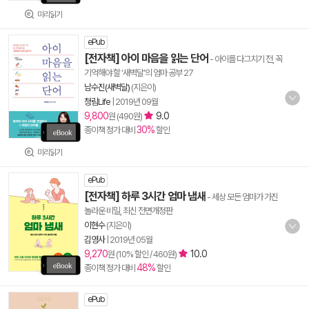
미리읽기
ePub
[전자책] 아이 마음을 읽는 단어
- 아이를 다그치기 전, 꼭
기억해야 할 ‘새벽달’의 엄마 공부 27
남수진(새벽달)
(지은이)
청림Life
|
2019년 09월
9,800
9.0
원 (490원)
30%
종이책 정가 대비
할인
미리읽기
ePub
[전자책] 하루 3시간 엄마 냄새
- 세상 모든 엄마가 가진
놀라운 비밀, 최신 전면개정판
이현수
(지은이)
김영사
|
2019년 05월
9,270
10.0
원 (10% 할인 / 460원)
48%
종이책 정가 대비
할인
ePub