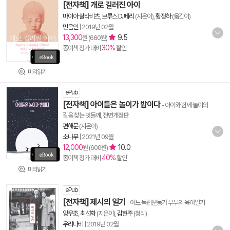
[전자책] 개로 길러진 아이
마이아 샬라비츠
,
브루스 D. 페리
(지은이),
황정하
(옮긴이)
민음인
|
2019년 02월
13,300
9.5
원 (660원)
30%
종이책 정가 대비
할인
미리읽기
ePub
[전자책] 아이들은 놀이가 밥이다
- 아이와 함께 놀이의
길을 찾는 벗들께, 전면개정판
편해문
(지은이)
소나무
|
2021년 09월
12,000
10.0
원 (600원)
40%
종이책 정가 대비
할인
미리읽기
ePub
[전자책] 제시의 일기
- 어느 독립운동가 부부의 육아일기
양우조
,
최선화
(지은이),
김현주
(정리)
우리나비
|
2019년 02월