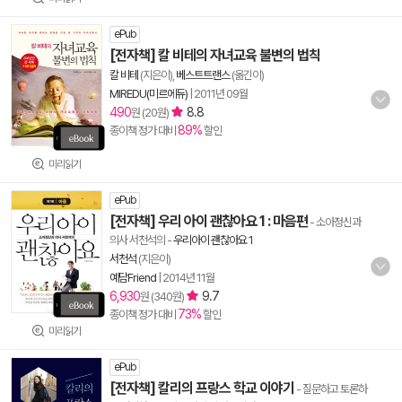
ePub
[전자책] 칼 비테의 자녀교육 불변의 법칙
칼 비테
(지은이),
베스트트랜스
(옮긴이)
MIREDU(미르에듀)
|
2011년 09월
490
8.8
원 (20원)
89%
종이책 정가 대비
할인
미리읽기
ePub
[전자책] 우리 아이 괜찮아요 1 : 마음편
- 소아정신과
의사 서천석의
-
우리아이 괜찮아요 1
서천석
(지은이)
예담Friend
|
2014년 11월
6,930
9.7
원 (340원)
73%
종이책 정가 대비
할인
미리읽기
ePub
[전자책] 칼리의 프랑스 학교 이야기
- 질문하고 토론하