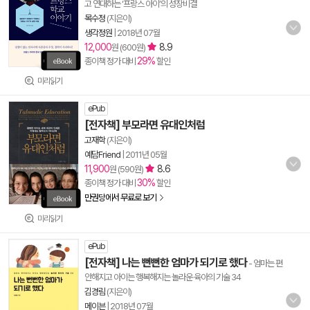
고 연대하는 ‘프랑스 아이’의 성장비결
목수정
(지은이)
생각정원
|
2018년 07월
12,000
8.9
원 (600원)
29%
종이책 정가 대비
할인
미리읽기
ePub
[전자책] 부모라면 유대인처럼
고재학
(지은이)
예담Friend
|
2011년 05월
11,900
8.6
원 (590원)
30%
종이책 정가 대비
할인
만권당에서 무료로 보기
미리읽기
ePub
[전자책] 나는 뻔뻔한 엄마가 되기로 했다
- 엄마는 편
안해지고 아이는 행복해지는 놀라운 육아의 기술 34
김경림
(지은이)
메이븐
|
2018년 07월