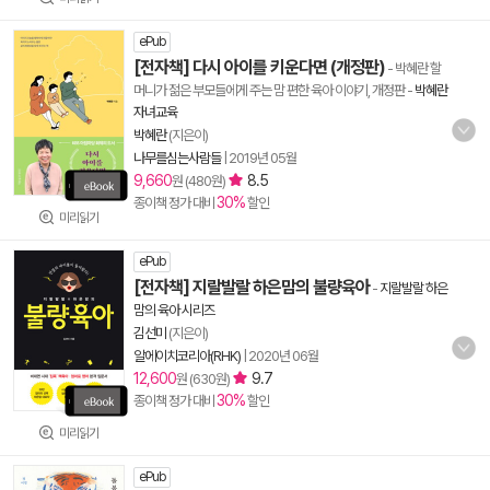
ePub
[전자책] 다시 아이를 키운다면 (개정판)
- 박혜란 할
머니가 젊은 부모들에게 주는 맘 편한 육아 이야기, 개정판
-
박혜란
자녀교육
박혜란
(지은이)
나무를심는사람들
|
2019년 05월
9,660
8.5
원 (480원)
30%
종이책 정가 대비
할인
미리읽기
ePub
[전자책] 지랄발랄 하은맘의 불량육아
-
지랄발랄 하은
맘의 육아 시리즈
김선미
(지은이)
알에이치코리아(RHK)
|
2020년 06월
12,600
9.7
원 (630원)
30%
종이책 정가 대비
할인
미리읽기
ePub