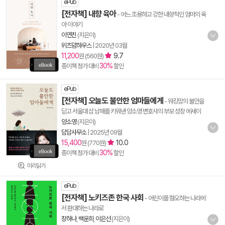
ePub
[전자책] 내향 육아
- 어느 조용하고 강한 내향적인 엄마의 육
아 이야기
이연진
(지은이)
위즈덤하우스
|
2020년 03월
11,200
9.7
원 (560원)
30%
종이책 정가 대비
할인
ePub
[전자책] 오늘도 불안한 엄마들에게
- 워킹맘의 불안을
딛고 서울대 삼 남매를 키워낸 양소영 변호사의 부모 성장 에세이
양소영
(지은이)
담담사무소
|
2025년 09월
15,400
10.0
원 (770원)
30%
종이책 정가 대비
할인
미리읽기
ePub
[전자책] 노키즈존 한국 사회
- 어린이를 혐오하는 나라에
서 환대하는 나라로
장하나
,
백운희
,
이은선
(지은이)