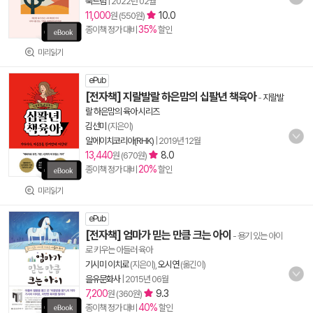
북드림
|
2022년 02월
11,000
10.0
원 (550원)
35%
종이책 정가 대비
할인
미리읽기
ePub
[전자책] 지랄발랄 하은맘의 십팔년 책육아
-
지랄발
랄 하은맘의 육아 시리즈
김선미
(지은이)
알에이치코리아(RHK)
|
2019년 12월
13,440
8.0
원 (670원)
20%
종이책 정가 대비
할인
미리읽기
ePub
[전자책] 엄마가 믿는 만큼 크는 아이
- 용기 있는 아이
로 키우는 아들러 육아
기시미 이치로
(지은이),
오시연
(옮긴이)
을유문화사
|
2015년 06월
7,200
9.3
원 (360원)
40%
종이책 정가 대비
할인