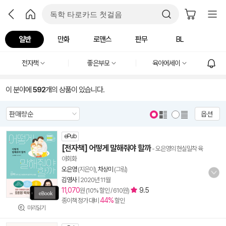
일반
만화
로맨스
판무
BL
전자책
좋은부모
육아에세이
이 분야에
592
개의 상품이 있습니다.
옵션
ePub
[전자책] 어떻게 말해줘야 할까
- 오은영의 현실밀착 육
아회화
오은영
(지은이),
차상미
(그림)
김영사
|
2020년 11월
11,070
9.5
원 (10% 할인 / 610원)
44%
종이책 정가 대비
할인
미리읽기