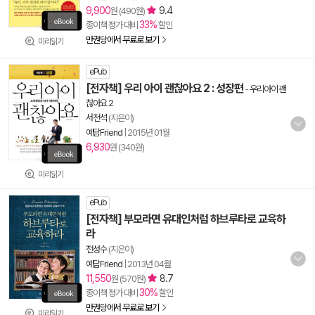
9,900
9.4
원 (490원)
33%
종이책 정가 대비
할인
만권당에서 무료로 보기
미리읽기
ePub
[전자책] 우리 아이 괜찮아요 2 : 성장편
-
우리아이 괜
찮아요 2
서천석
(지은이)
예담Friend
|
2015년 01월
6,930
원 (340원)
미리읽기
ePub
[전자책] 부모라면 유대인처럼 하브루타로 교육하
라
전성수
(지은이)
예담Friend
|
2013년 04월
11,550
8.7
원 (570원)
30%
종이책 정가 대비
할인
만권당에서 무료로 보기
미리읽기