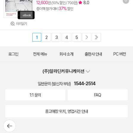
12,600
8.0
원 (10% 할인 / 700원)
37%
종이책 정가 대비
할인
미리읽기
1
2
3
4
5
로그인
전체 메뉴
회사 소개
출판사 안내
PC 버전
(주)알라딘커뮤니케이션
1544-2514
일반문의 (발신자 부담)
1:1 문의
FAQ
중고매장 위치, 영업시간 안내
뒤로가
기