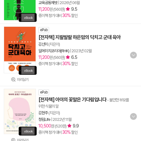
교육공동체벗
|
2026년 06월
11,200
9.5
원 (560원)
30%
종이책 정가 대비
할인
ePub
[전자책] 지랄발랄 하은맘의 닥치고 군대 육아
김선미
(지은이)
알에이치코리아(RHK)
|
2023년 02월
11,200
6.5
원 (560원)
30%
종이책 정가 대비
할인
미리읽기
ePub
[전자책] 아이의 꽃말은 기다림입니다
- 불안한 부모를
위한 식물의 말
김현주
(지은이)
청림Life
|
2022년 11월
10,500
9.9
원 (520원)
30%
종이책 정가 대비
할인
미리읽기