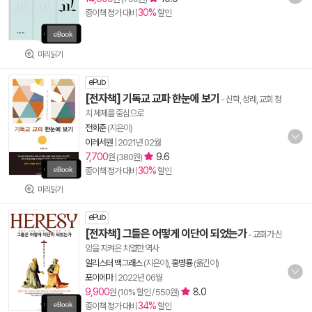
30%
종이책 정가 대비
할인
미리읽기
ePub
[전자책] 기독교 교파 한눈에 보기
- 신학, 성례, 교회 정
치 체제를 중심으로
전희준
(지은이)
이레서원
|
2021년 02월
7,700
9.6
원 (380원)
30%
종이책 정가 대비
할인
미리읽기
ePub
[전자책] 그들은 어떻게 이단이 되었는가
- 교회가 신
앙을 지켜온 치열한 역사
알리스터 맥그래스
(지은이),
홍병룡
(옮긴이)
포이에마
|
2022년 06월
9,900
8.0
원 (10% 할인 / 550원)
34%
종이책 정가 대비
할인