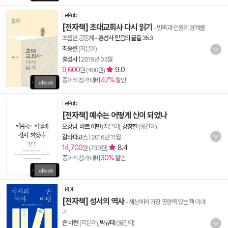
ePub
[전자책] 초대교회사 다시 읽기
- 민족과 인종의 경계를
초월한 공동체
-
홍성사 믿음의 글들 353
최종원
(지은이)
홍성사
|
2019년 03월
9,600
9.0
원 (480원)
47%
종이책 정가 대비
할인
ePub
[전자책] 예수는 어떻게 신이 되었나
오강남
,
바트 어만
(지은이),
강창헌
(옮긴이)
갈라파고스
|
2016년 11월
14,700
8.4
원 (730원)
30%
종이책 정가 대비
할인
PDF
[전자책] 성서의 역사
- 세상에서 가장 영향력 있는 책 이야
기
존 바턴
(지은이),
박규태
(옮긴이)