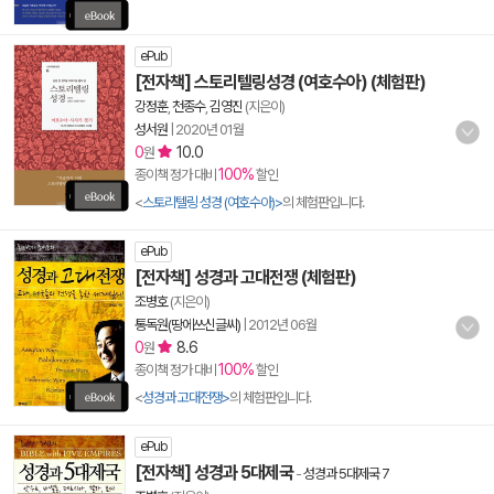
ePub
[전자책] 스토리텔링성경 (여호수아) (체험판)
강정훈
,
천종수
,
김영진
(지은이)
성서원
|
2020년 01월
0
10.0
원
100%
종이책 정가 대비
할인
<
스토리텔링 성경 (여호수아)>
의 체험판입니다.
ePub
[전자책] 성경과 고대전쟁 (체험판)
조병호
(지은이)
통독원(땅에쓰신글씨)
|
2012년 06월
0
8.6
원
100%
종이책 정가 대비
할인
<
성경과 고대전쟁>
의 체험판입니다.
ePub
[전자책] 성경과 5대제국
-
성경과 5대제국 7