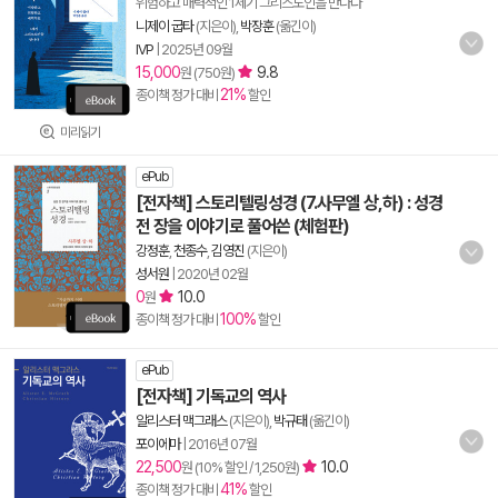
위험하고 매력적인 1세기 그리스도인을 만나다
니제이 굽타
(지은이),
박장훈
(옮긴이)
IVP
|
2025년 09월
15,000
9.8
원 (750원)
21%
종이책 정가 대비
할인
미리읽기
ePub
[전자책] 스토리텔링성경 (7.사무엘 상,하) : 성경
전 장을 이야기로 풀어쓴 (체험판)
강정훈
,
천종수
,
김영진
(지은이)
성서원
|
2020년 02월
0
10.0
원
100%
종이책 정가 대비
할인
ePub
[전자책] 기독교의 역사
알리스터 맥그래스
(지은이),
박규태
(옮긴이)
포이에마
|
2016년 07월
22,500
10.0
원 (10% 할인 / 1,250원)
41%
종이책 정가 대비
할인