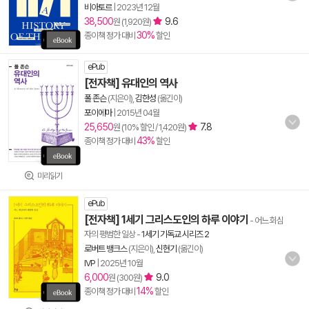
비아토르
|
2023년 12월
38,500
9.6
원 (1,920원)
30%
종이책 정가 대비
할인
ePub
[전자책] 유대인의 역사
폴 존슨
(지은이),
김한성
(옮긴이)
포이에마
|
2015년 04월
25,650
7.8
원 (10% 할인 / 1,420원)
43%
종이책 정가 대비
할인
미리읽기
ePub
[전자책] 1세기 그리스도인의 하루 이야기
- 어느 회심
자의 평범한 일상
-
1세기 기독교 시리즈 2
로버트 뱅크스
(지은이),
신현기
(옮긴이)
IVP
|
2025년 10월
6,000
9.0
원 (300원)
14%
종이책 정가 대비
할인