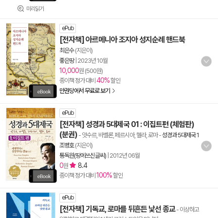
미리읽기
ePub
[전자책] 아르메니아 조지아 성지순례 핸드북
최은수
(지은이)
좋은땅
|
2023년 10월
10,000
원 (500원)
40%
종이책 정가 대비
할인
만권당에서 무료로 보기
ePub
[전자책] 성경과 5대제국 01 : 이집트편 (체험판)
(분권)
- 앗수르, 바벨론, 페르시아, 헬라, 로마
-
성경과 5대제국 1
조병호
(지은이)
통독원(땅에쓰신글씨)
|
2012년 06월
0
8.4
원
100%
종이책 정가 대비
할인
ePub
[전자책] 기독교, 로마를 뒤흔든 낯선 종교
- 이상하고