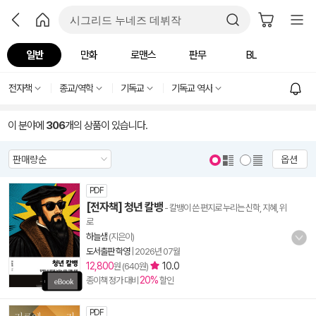
일반
만화
로맨스
판무
BL
전자책
종교/역학
기독교
기독교 역사
이 분야에
306
개의 상품이 있습니다.
옵션
PDF
[전자책] 청년 칼뱅
- 칼뱅이 쓴 편지로 누리는 신학, 지혜, 위
로
하늘샘
(지은이)
도서출판 학영
|
2026년 07월
12,800
10.0
원 (640원)
20%
종이책 정가 대비
할인
PDF