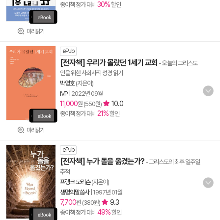
30%
종이책 정가 대비
할인
미리읽기
ePub
[전자책] 우리가 몰랐던 1세기 교회
- 오늘의 그리스도
인을 위한 사회사적 성경 읽기
박영호
(지은이)
IVP
|
2022년 09월
11,000
10.0
원 (550원)
21%
종이책 정가 대비
할인
미리읽기
ePub
[전자책] 누가 돌을 옮겼는가?
- 그리스도의 최후 일주일
추적
프랭크 모리슨
(지은이)
생명의말씀사
|
1997년 01월
7,700
9.3
원 (380원)
49%
종이책 정가 대비
할인