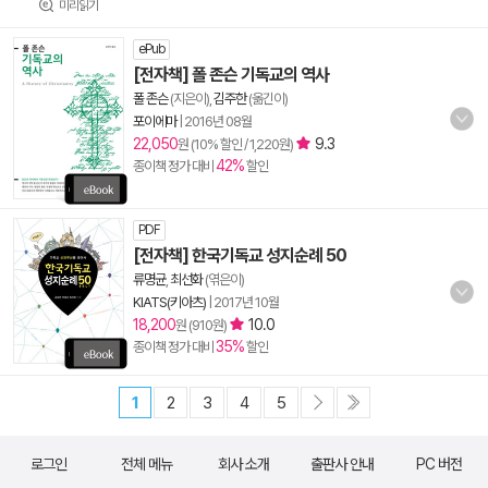
미리읽기
ePub
[전자책] 폴 존슨 기독교의 역사
폴 존슨
(지은이),
김주한
(옮긴이)
포이에마
|
2016년 08월
22,050
9.3
원 (10% 할인 / 1,220원)
42%
종이책 정가 대비
할인
PDF
[전자책] 한국기독교 성지순례 50
류명균
,
최선화
(엮은이)
KIATS(키아츠)
|
2017년 10월
18,200
10.0
원 (910원)
35%
종이책 정가 대비
할인
1
2
3
4
5
로그인
전체 메뉴
회사 소개
출판사 안내
PC 버전