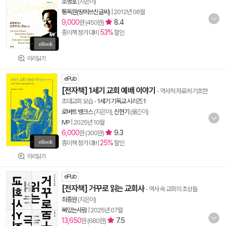
조병호
(지은이)
통독원(땅에쓰신글씨)
|
2012년 06월
9,000
8.4
원 (450원)
53%
종이책 정가 대비
할인
미리읽기
ePub
[전자책] 1세기 교회 예배 이야기
- 역사적 자료에 기초한
초대교회 모습
-
1세기 기독교 시리즈 1
로버트 뱅크스
(지은이),
신현기
(옮긴이)
IVP
|
2025년 10월
6,000
9.3
원 (300원)
25%
종이책 정가 대비
할인
미리읽기
ePub
[전자책] 거꾸로 읽는 교회사
- 역사 속 교회의 초상들
최종원
(지은이)
복있는사람
|
2025년 07월
13,650
7.5
원 (680원)