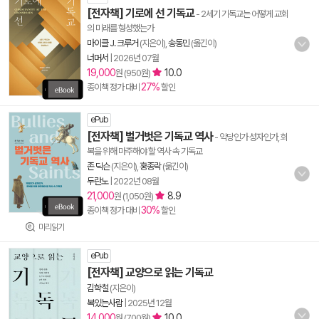
[전자책] 기로에 선 기독교
- 2세기 기독교는 어떻게 교회
의 미래를 형성했는가
마이클 J. 크루거
(지은이),
송동민
(옮긴이)
너머서
|
2026년 07월
19,000
10.0
원 (950원)
27%
종이책 정가 대비
할인
ePub
[전자책] 벌거벗은 기독교 역사
- 악당인가 성자인가, 회
복을 위해 마주해야 할 역사 속 기독교
존 딕슨
(지은이),
홍종락
(옮긴이)
두란노
|
2022년 08월
21,000
8.9
원 (1,050원)
30%
종이책 정가 대비
할인
미리읽기
ePub
[전자책] 교양으로 읽는 기독교
김학철
(지은이)
복있는사람
|
2025년 12월
14,000
10.0
원 (700원)