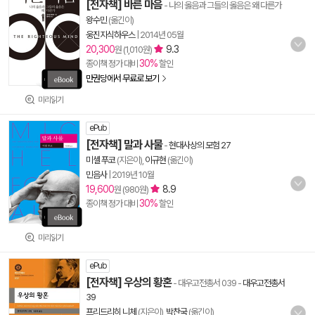
[전자책] 바른 마음
- 나의 옳음과 그들의 옳음은 왜 다른가
왕수민
(옮긴이)
웅진지식하우스
|
2014년 05월
20,300
9.3
원 (1,010원)
30%
종이책 정가 대비
할인
만권당에서 무료로 보기
미리읽기
ePub
[전자책] 말과 사물
-
현대사상의 모험 27
미셸 푸코
(지은이),
이규현
(옮긴이)
민음사
|
2019년 10월
19,600
8.9
원 (980원)
30%
종이책 정가 대비
할인
미리읽기
ePub
[전자책] 우상의 황혼
- 대우고전총서 039
-
대우고전총서
39
프리드리히 니체
(지은이),
박찬국
(옮긴이)