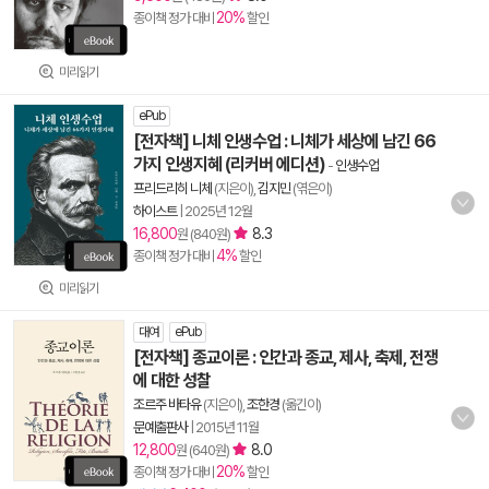
20%
종이책 정가 대비
할인
미리읽기
ePub
[전자책] 니체 인생수업 : 니체가 세상에 남긴 66
가지 인생지혜 (리커버 에디션)
-
인생수업
프리드리히 니체
(지은이),
김지민
(엮은이)
하이스트
|
2025년 12월
16,800
8.3
원 (840원)
4%
종이책 정가 대비
할인
미리읽기
대여
ePub
[전자책] 종교이론 : 인간과 종교, 제사, 축제, 전쟁
에 대한 성찰
조르주 바타유
(지은이),
조한경
(옮긴이)
문예출판사
|
2015년 11월
12,800
8.0
원 (640원)
20%
종이책 정가 대비
할인