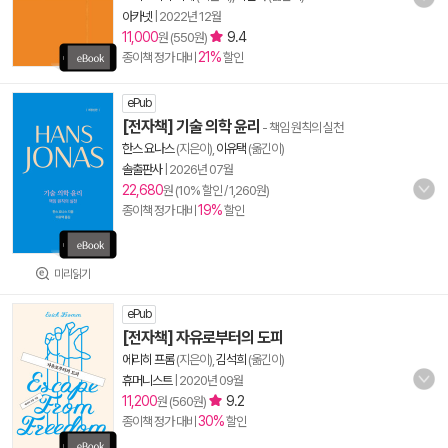
아카넷
|
2022년 12월
11,000
9.4
원 (550원)
21%
종이책 정가 대비
할인
ePub
[전자책] 기술 의학 윤리
- 책임 원칙의 실천
한스 요나스
(지은이),
이유택
(옮긴이)
솔출판사
|
2026년 07월
22,680
원 (10% 할인 / 1,260원)
19%
종이책 정가 대비
할인
미리읽기
ePub
[전자책] 자유로부터의 도피
에리히 프롬
(지은이),
김석희
(옮긴이)
휴머니스트
|
2020년 09월
11,200
9.2
원 (560원)
30%
종이책 정가 대비
할인