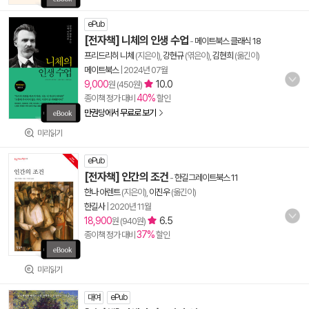
ePub
[전자책] 니체의 인생 수업
-
메이트북스 클래식 18
프리드리히 니체
(지은이),
강현규
(엮은이),
김현희
(옮긴이)
메이트북스
|
2024년 07월
9,000
10.0
원 (450원)
40%
종이책 정가 대비
할인
만권당에서 무료로 보기
미리읽기
ePub
[전자책] 인간의 조건
-
한길그레이트북스 11
한나 아렌트
(지은이),
이진우
(옮긴이)
한길사
|
2020년 11월
18,900
6.5
원 (940원)
37%
종이책 정가 대비
할인
미리읽기
대여
ePub