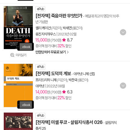
ePub
[전자책] 죽음이란 무엇인가
- 예일대 최고의 명강의 10주
년 기념판
셸리 케이건
(지은이),
박세연
(옮긴이)
웅진지식하우스
|
2023년 02월
15,000
8.7
원 (750원)
32%
종이책 정가 대비
할인
만권당에서 무료로 보기
미리읽기
ePub
[전자책] 도덕의 계보
-
아카넷 니체 선집
프리드리히 니체
(지은이),
박찬국
(옮긴이)
아카넷
|
2022년 08월
14,000
6.3
원 (700원)
22%
종이책 정가 대비
할인
ePub
[전자책] 미셸 푸코 - 살림지식총서 026
-
살림지식
총서 25