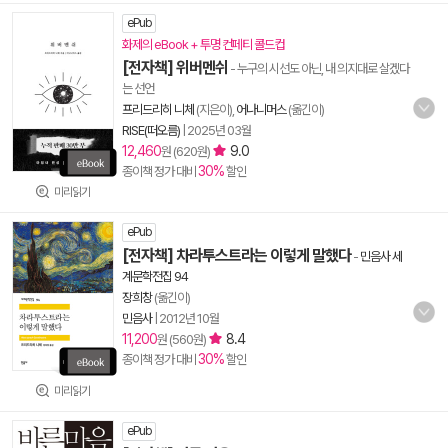
ePub
화제의 eBook + 투명 컨페티 콜드컵
[전자책] 위버멘쉬
- 누구의 시선도 아닌, 내 의지대로 살겠다
는 선언
프리드리히 니체
(지은이),
어나니머스
(옮긴이)
RISE(떠오름)
|
2025년 03월
12,460
9.0
원 (620원)
30%
종이책 정가 대비
할인
미리읽기
ePub
[전자책] 차라투스트라는 이렇게 말했다
-
민음사 세
계문학전집 94
장희창
(옮긴이)
민음사
|
2012년 10월
11,200
8.4
원 (560원)
30%
종이책 정가 대비
할인
미리읽기
ePub