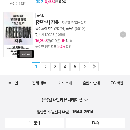
6,400
대여가
원,
90일
미리읽기
ePub
[전자책] 자유
- 치유할 수 없는 질병
슬라보예 지젝
(지은이),
노윤기
(옮긴이)
현암사
|
2025년 08월
18,200
9.5
원 (910원)
30%
종이책 정가 대비
할인
1
2
3
4
5
로그인
전체 메뉴
회사 소개
출판사 안내
PC 버전
(주)알라딘커뮤니케이션
1544-2514
일반문의 (발신자 부담)
1:1 문의
FAQ