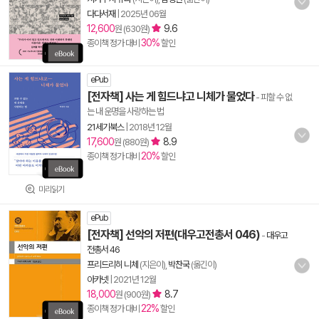
다다서재
|
2025년 06월
12,600
9.6
원 (630원)
30%
종이책 정가 대비
할인
ePub
[전자책] 사는 게 힘드냐고 니체가 물었다
- 피할 수 없
는 내 운명을 사랑하는 법
21세기북스
|
2018년 12월
17,600
8.9
원 (880원)
20%
종이책 정가 대비
할인
미리읽기
ePub
[전자책] 선악의 저편(대우고전총서 046)
-
대우고
전총서 46
프리드리히 니체
(지은이),
박찬국
(옮긴이)
아카넷
|
2021년 12월
18,000
8.7
원 (900원)
22%
종이책 정가 대비
할인