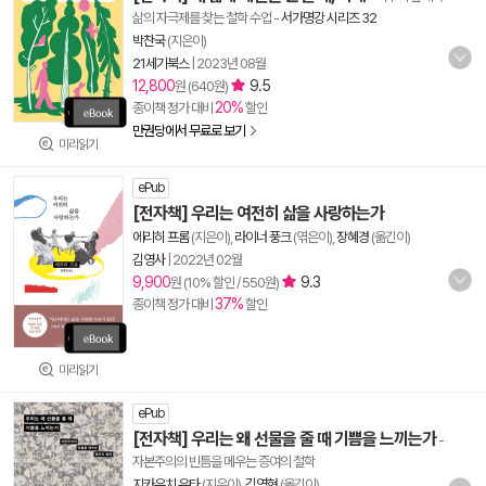
삶의 자극제를 찾는 철학 수업
-
서가명강 시리즈 32
박찬국
(지은이)
21세기북스
|
2023년 08월
12,800
9.5
원 (640원)
20%
종이책 정가 대비
할인
만권당에서 무료로 보기
미리읽기
ePub
[전자책] 우리는 여전히 삶을 사랑하는가
에리히 프롬
(지은이),
라이너 풍크
(엮은이),
장혜경
(옮긴이)
김영사
|
2022년 02월
9,900
9.3
원 (10% 할인 / 550원)
37%
종이책 정가 대비
할인
미리읽기
ePub
[전자책] 우리는 왜 선물을 줄 때 기쁨을 느끼는가
-
자본주의의 빈틈을 메우는 증여의 철학
지카우치 유타
(지은이),
김영현
(옮긴이)