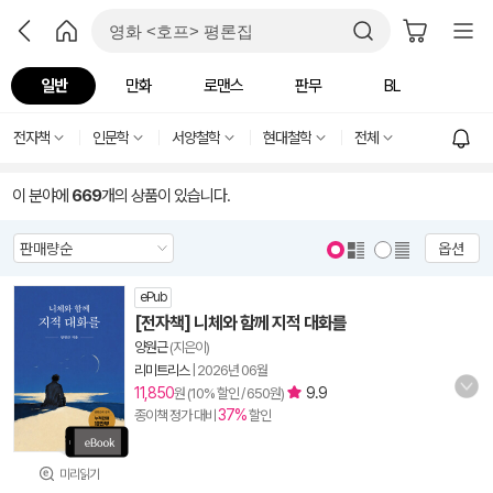
일반
만화
로맨스
판무
BL
전자책
인문학
서양철학
현대철학
전체
이 분야에
669
개의 상품이 있습니다.
옵션
ePub
[전자책] 니체와 함께 지적 대화를
양원근
(지은이)
리미트리스
|
2026년 06월
11,850
9.9
원 (10% 할인 / 650원)
37%
종이책 정가 대비
할인
미리읽기