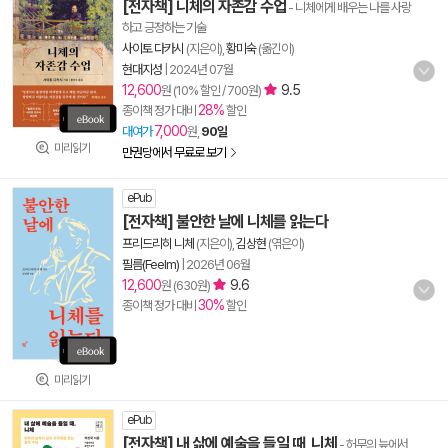
[전자책] 니체의 자존감 수업
- 니체에게 배우는 나를 사랑
하고 긍정하는 기술
사이토 다카시
(지은이),
황미숙
(옮긴이)
현대지성
|
2024년 07월
12,600
9.5
원 (10% 할인 / 700원)
28%
종이책 정가 대비
할인
7,000
대여가
원,
90일
미리읽기
만권당에서 무료로 보기
ePub
[전자책] 불안한 날에 니체를 읽는다
프리드리히 니체
(지은이),
김상현
(엮은이)
필름(Feelm)
|
2026년 06월
12,600
9.6
원 (630원)
30%
종이책 정가 대비
할인
미리읽기
ePub
[전자책] 내 삶에 예술을 들일 때, 니체
- 허무의 늪에서