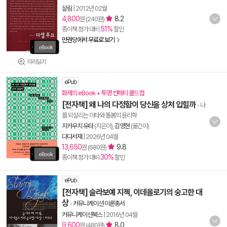
살림
|
2012년 02월
4,800
8.2
원 (240원)
51%
종이책 정가 대비
할인
만권당에서 무료로 보기
미리읽기
ePub
화제의 eBook + 투명 컨페티 콜드컵
[전자책] 왜 나의 다정함이 당신을 상처 입힐까
- 나
를 되살리는 이타와 돌봄의 윤리학
지카우치 유타
(지은이),
김영현
(옮긴이)
다다서재
|
2026년 04월
13,650
9.8
원 (680원)
30%
종이책 정가 대비
할인
ePub
[전자책] 슬라보예 지젝, 이데올로기의 숭고한 대
상
-
커뮤니케이션 이론총서
커뮤니케이션북스
|
2016년 04월
9,600
8.0
원 (480원)