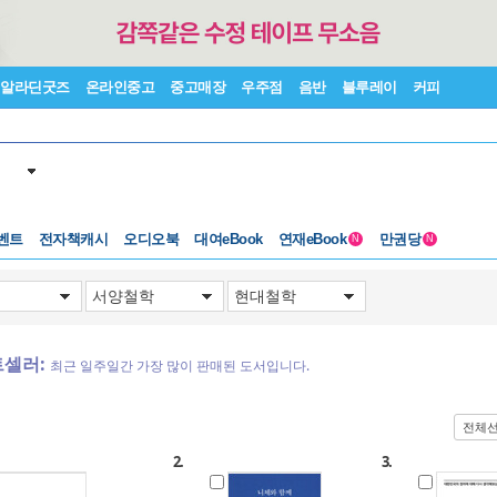
알라딘굿즈
온라인중고
중고매장
우주점
음반
블루레이
커피
벤트
전자책캐시
오디오북
대여eBook
연재eBook
만권당
N
N
트셀러:
최근 일주일간 가장 많이 판매된 도서입니다.
전체
2.
3.