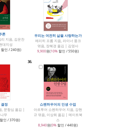
주론
우리는 여전히 삶을 사랑하는가
리 지음, 김운찬
에리히 프롬 지음, 라이너 풍크
 현대지성
엮음, 장혜경 옮김 | 김영사
할인 / 240원)
9,900
원(
10%
할인 / 550원)
36.
 결정
쇼펜하우어의 인생 수업
, 문항심 옮김 |
아르투어 쇼펜하우어 지음, 강현
행나무
규 엮음, 이상희 옮김 | 메이트북
할인 / 370원)
스
8,940
원(
0%
할인 / 440원)