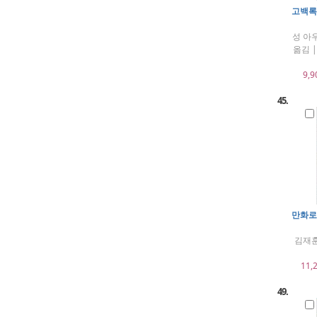
고백록 
성 아
옮김 
9,9
45.
만화로 
김재훈
11,
49.