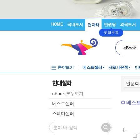
HOME
국내도서
만권당
외국도서
전자책
첫달무료
eBook
분야보기
베스트셀러
새로나온책
이
현대철학
eBook 모두보기
베스
베스트셀러
스테디셀러
1.