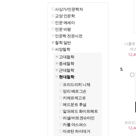
사상가/인문학자
교양 인문학
인문 에세이
인문 비평
인문학 전문사전
철학 일반
니콜로
서양철학
머스
12,4
고대철학
중세철학
5.
근대철학
현대철학
프리드리히 니체
앙리 베르그손
키에르케고르
에드문트 후설
알프레드 화이트헤트
러셀/비트겐슈타인
프리드리
카를 야스퍼스
12,4
마르틴 하이데거