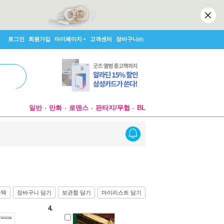
로그인
회원가입
마이페이지
고객센터
장바구니
(0)
일반
만화
로맨스
판타지/무협
BL
선택
장바구니 담기
보관함 담기
마이리스트 담기
4.