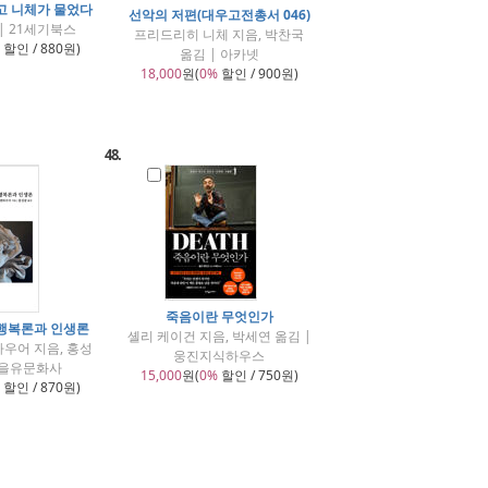
고 니체가 물었다
선악의 저편(대우고전총서 046)
| 21세기북스
프리드리히 니체 지음, 박찬국
할인 / 880원)
옮김 | 아카넷
18,000
원(
0%
할인 / 900원)
48.
죽음이란 무엇인가
행복론과 인생론
셸리 케이건 지음, 박세연 옮김 |
우어 지음, 홍성
웅진지식하우스
| 을유문화사
15,000
원(
0%
할인 / 750원)
할인 / 870원)