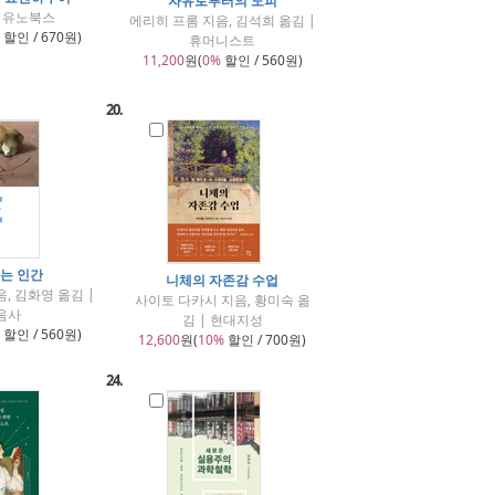
자유로부터의 도피
| 유노북스
에리히 프롬 지음, 김석희 옮김 |
할인 / 670원)
휴머니스트
11,200
원(
0%
할인 / 560원)
20.
는 인간
니체의 자존감 수업
, 김화영 옮김 |
사이토 다카시 지음, 황미숙 옮
음사
김 | 현대지성
할인 / 560원)
12,600
원(
10%
할인 / 700원)
24.