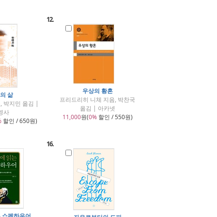
12.
우상의 황혼
의 삶
프리드리히 니체 지음, 박찬국
, 박지민 옮김 |
옮김 | 아카넷
영사
11,000
원(
0%
할인 / 550원)
%
할인 / 650원)
16.
는 쇼펜하우어