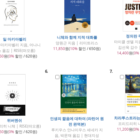
정의란 
니체와 함께 지적 대화를
일 마키아벨리
마이클 샌델 지음
양원근 지음 | 리미트리스
 마키아벨리 지음, 어나니
김선욱 감수 
11,850
원(
10%
할인 / 650원)
 옮김 | RISE(떠오름)
14,400
원(
0%
60
원(
0%
할인 / 620원)
6.
7.
차라투스트라는
인생의 짧음에 대하여 (라틴어 원
위버멘쉬
프리드리히 니
전 완역본)
히 니체 | RISE(떠오름)
11,200
원(
0%
루키우스 안나이우스 세네카 지
60
원(
0%
할인 / 620원)
음, 박문재 옮김 | 현대지성