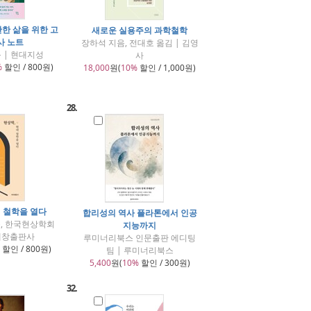
단한 삶을 위한 고
새로운 실용주의 과학철학
사 노트
장하석 지음, 전대호 옮김 | 김영
 | 현대지성
사
%
할인 / 800원)
18,000
원(
10%
할인 / 1,000원)
28.
대 철학을 열다
합리성의 역사 플라톤에서 인공
음, 한국현상학회
지능까지
 세창출판사
루미너리북스 인문출판 에디팅
할인 / 800원)
팀 | 루미너리북스
5,400
원(
10%
할인 / 300원)
32.