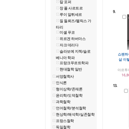
칼 포퍼
장 폴 사르트르
9.
루이 알튀세르
질 들뢰즈/펠릭스 가
타리
미셸 푸코
위르겐 하버마스
자크 데리다
슬라보예 지젝/슬로
쇼펜하우
베니아 학파
삶 이렇
프랑크푸르트학파
현대철학 일반
아르투
16,8
서양철학사
인식론
13.
형이상학/존재론
윤리학/도덕철학
과학철학
언어철학/분석철학
현상학/해석학/실존철학
프랑스철학
독일철학