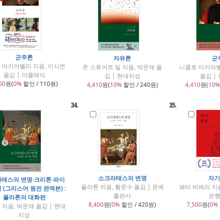
군주론
자유론
군
 마키아벨리 지음, 이시연
존 스튜어트 밀 지음, 박문재 옮
니콜로 마키아벨
옮김 | 더클래식
김 | 현대지성
옮김 |
00
원(
0%
할인 / 110원)
4,410
원(
10%
할인 / 240원)
4,410
원(
10%
34.
35.
소크라테스의 변명
자기
테스의 변명·크리톤·파이
플라톤 지음, 황문수 옮김 | 문예
페터 비에리 지음
 (그리스어 원전 완역본) :
출판사
은
플라톤의 대화편
8,400
원(
0%
할인 / 420원)
7,500
원(
0%
 지음, 박문재 옮김 | 현대
지성