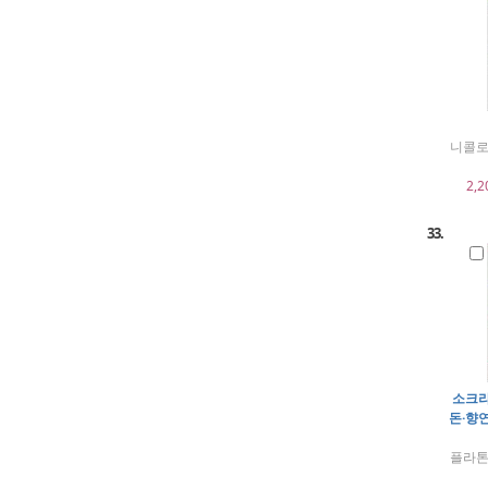
니콜로
2,2
33.
소크라
돈·향연
플라톤