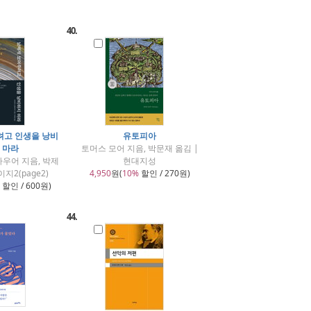
40.
려고 인생을 낭비
유토피아
 마라
토머스 모어 지음, 박문재 옮김 |
우어 지음, 박제
현대지성
이지2(page2)
4,950
원(
10%
할인 / 270원)
할인 / 600원)
44.