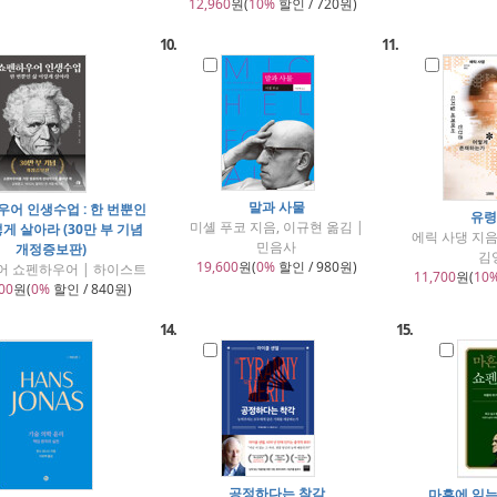
12,960
원(
10%
할인 / 720원)
10.
11.
말과 사물
어 인생수업 : 한 번뿐인
유령
미셸 푸코 지음, 이규현 옮김 |
게 살아라 (30만 부 기념
에릭 사댕 지음
민음사
개정증보판)
김
19,600
원(
0%
할인 / 980원)
어 쇼펜하우어 | 하이스트
11,700
원(
10
00
원(
0%
할인 / 840원)
14.
15.
공정하다는 착각
마흔에 읽