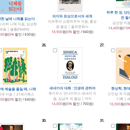
하루 한 장, 단
의지와 표상으로서의 세계
전 필
한 날에 니체를 읽는다
아르투어 쇼펜하우어 지음, 홍성
김선영 지음
드리히 니체 지음, 김상현
광 옮김 | 을유문화사
14,400
원(
10
엮음 | 필름(Feelm)
18,900
원(
0%
할인 / 940원)
600
원(
0%
할인 / 630원)
26.
27.
세네카의 대화 : 인생에 관하여
현상학, 현
삶에 예술을 들일 때, 니체
루키우스 안나이우스 세네카 지
신인섭 외 지
국 지음 | 21세기북스
음, 김남우 외 옮김 | 까치
기획 |
800
원(
0%
할인 / 640원)
14,000
원(
0%
할인 / 700원)
16,000
원(
0%
30.
31.