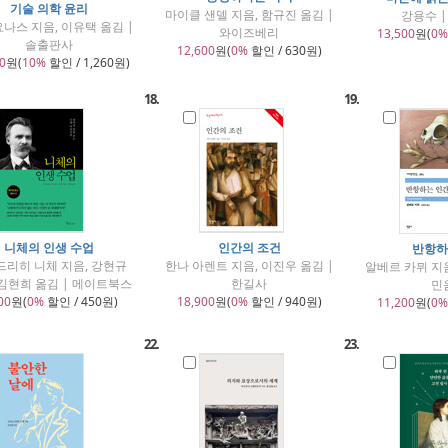
기술 의학 윤리
마이클 샌델 지음, 함규진 옮김 |
강용수 
요나스 지음, 이유택 옮김 |
와이즈베리
13,500
원(
0%
솔출판사
12,600
원(
0%
할인 / 630원)
0
원(
10%
할인 / 1,260원)
18.
19.
니체의 인생 수업
인간의 조건
반항하
드리히 니체 지음, 강현규
한나 아렌트 지음, 이진우 옮김 |
알베르 카뮈 지음
 김현희 옮김 | 메이트북스
한길사
민
00
원(
0%
할인 / 450원)
18,900
원(
0%
할인 / 940원)
11,200
원(
0%
22.
23.