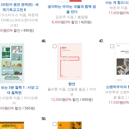
사는 게 힘드냐
(라틴어 원전 완역판) : 세
생각하는 여자는 괴물과 함께 잠
박찬국 지음 
계기독교고전 8
을 잔다
17,600
원(
0%
우구스티누스 지음, 박문재
김은주 지음 | 봄알람
| CH북스(크리스천다이제
8,400
원(
0%
할인 / 420원)
스트)
00
원(
0%
할인 / 490원)
46.
47.
향연
쇼펜하우어의 
보는 3분 철학 1 : 서양 고
플라톤 지음, 강철웅 옮김 | 아카
아르투르 쇼펜하
대 철학편
넷
광 옮김 
.서정욱 지음 | 카시오페
12,000
원(
0%
할인 / 600원)
17,500
원(
0%
아
200
원(
0%
할인 / 560원)
50.