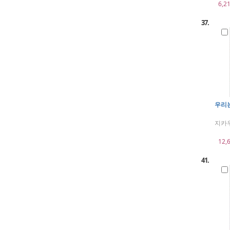
6,2
37.
우리는
지카우
12,
41.