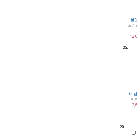
불안
프리
12,
25.
내 
박찬
12,
29.