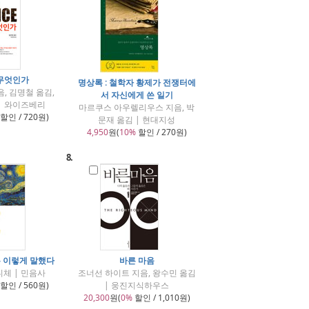
무엇인가
명상록 : 철학자 황제가 전쟁터에
, 김명철 옮김,
서 자신에게 쓴 일기
| 와이즈베리
마르쿠스 아우렐리우스 지음, 박
할인 / 720원)
문재 옮김 | 현대지성
4,950
원(
10%
할인 / 270원)
8.
 이렇게 말했다
바른 마음
체 | 민음사
조너선 하이트 지음, 왕수민 옮김
할인 / 560원)
| 웅진지식하우스
20,300
원(
0%
할인 / 1,010원)