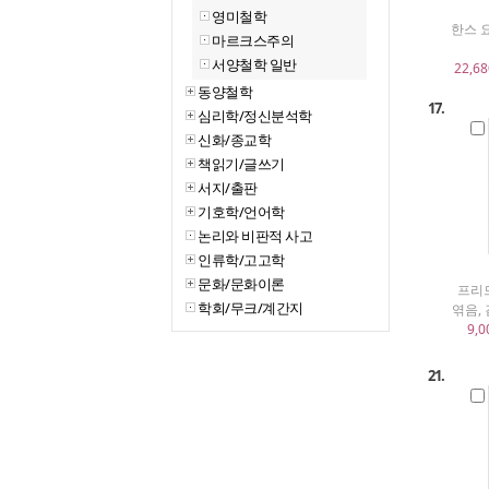
영미철학
한스 
마르크스주의
서양철학 일반
22,68
동양철학
17.
심리학/정신분석학
신화/종교학
책읽기/글쓰기
서지/출판
기호학/언어학
논리와 비판적 사고
인류학/고고학
문화/문화이론
프리
학회/무크/계간지
엮음,
9,0
21.