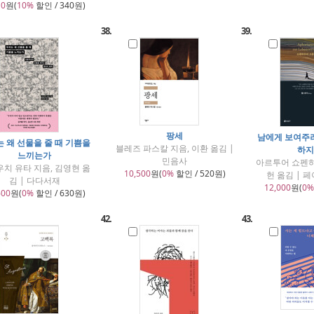
10
원(
10%
할인 / 340원)
38.
39.
팡세
남에게 보여주
 왜 선물을 줄 때 기쁨을
블레즈 파스칼 지음, 이환 옮김 |
하지
느끼는가
민음사
아르투어 쇼펜하
치 유타 지음, 김영현 옮
10,500
원(
0%
할인 / 520원)
헌 옮김 | 페
김 | 다다서재
12,000
원(
0%
600
원(
0%
할인 / 630원)
42.
43.