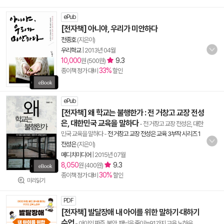
ePub
[전자책] 아니야, 우리가 미안하다
천종호
(지은이)
우리학교
|
2013년 04월
10,000
9.3
원 (500원)
33%
종이책 정가 대비
할인
ePub
[전자책] 왜 학교는 불행한가 : 전 거창고 교장 전성
은, 대한민국 교육을 말하다
- 전 거창고 교장 전성은, 대한
민국 교육을 말하다
-
전 거창고 교장 전성은 교육 3부작 시리즈 1
전성은
(지은이)
메디치미디어
|
2015년 07월
8,050
9.3
원 (400원)
30%
종이책 정가 대비
할인
미리읽기
PDF
[전자책] 발달장애 내 아이를 위한 말하기·대하기
수업
- 아이의 짜증, 불안, 패닉을 줄이는91가지 교육 노하우