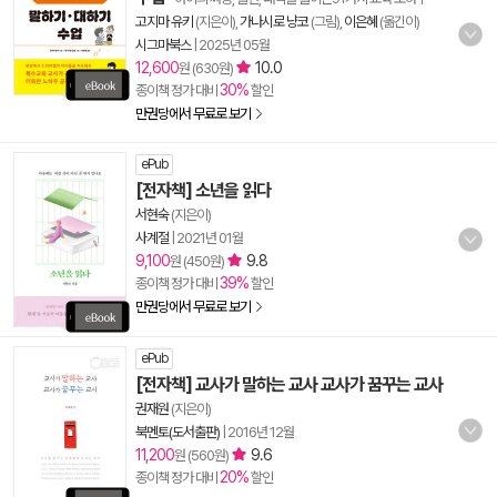
고지마 유키
(지은이),
가나시로 냥코
(그림),
이은혜
(옮긴이)
시그마북스
|
2025년 05월
12,600
10.0
원 (630원)
30%
종이책 정가 대비
할인
만권당에서 무료로 보기
ePub
[전자책] 소년을 읽다
서현숙
(지은이)
사계절
|
2021년 01월
9,100
9.8
원 (450원)
39%
종이책 정가 대비
할인
만권당에서 무료로 보기
ePub
[전자책] 교사가 말하는 교사 교사가 꿈꾸는 교사
권재원
(지은이)
북멘토(도서출판)
|
2016년 12월
11,200
9.6
원 (560원)
20%
종이책 정가 대비
할인