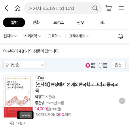
일반
만화
로맨스
판무
BL
전자책
사회과학
교육학
교육에세이
이 분야에
431
개의 상품이 있습니다.
옵션
ePub
[전자책] 현장에서 본 재외한국학교 그리고 중국교
육
박정표
(지은이)
좋은땅
|
2025년 12월
14,000
원 (700원)
30%
종이책 정가 대비
할인
미리읽기