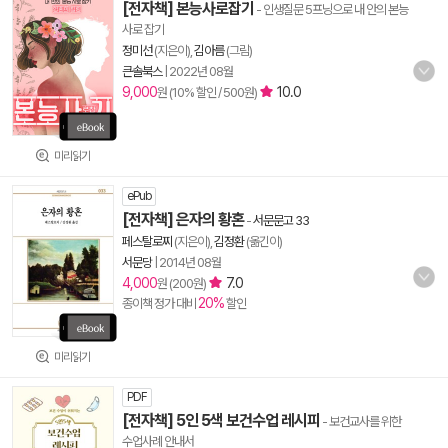
[전자책] 본능사로잡기
- 인생질문 5프닝으로 내 안의 본능
사로 잡기
정미선
(지은이),
김아름
(그림)
큰솔북스
|
2022년 08월
9,000
10.0
원 (10% 할인 / 500원)
미리읽기
ePub
[전자책] 은자의 황혼
-
서문문고 33
페스탈로찌
(지은이),
김정환
(옮긴이)
서문당
|
2014년 08월
4,000
7.0
원 (200원)
20%
종이책 정가 대비
할인
미리읽기
PDF
[전자책] 5인 5색 보건수업 레시피
- 보건교사를 위한
수업사례 안내서