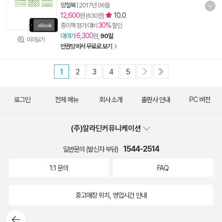
양철북
|
2017년 06월
12,600
10.0
원 (630원)
30%
종이책 정가 대비
할인
6,300
대여가
원,
90일
미리읽기
만권당에서 무료로 보기
1
2
3
4
5
로그인
전체 메뉴
회사 소개
출판사 안내
PC 버전
(주)알라딘커뮤니케이션
1544-2514
일반문의 (발신자 부담)
1:1 문의
FAQ
중고매장 위치, 영업시간 안내
뒤로가