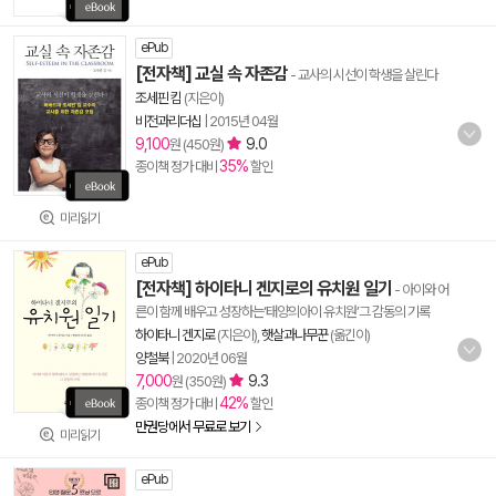
ePub
[전자책] 교실 속 자존감
- 교사의 시선이 학생을 살린다
조세핀 킴
(지은이)
비전과리더십
|
2015년 04월
9,100
9.0
원 (450원)
35%
종이책 정가 대비
할인
미리읽기
ePub
[전자책] 하이타니 겐지로의 유치원 일기
- 아이와 어
른이 함께 배우고 성장하는‘태양의아이 유치원’그 감동의 기록
하이타니 겐지로
(지은이),
햇살과나무꾼
(옮긴이)
양철북
|
2020년 06월
7,000
9.3
원 (350원)
42%
종이책 정가 대비
할인
만권당에서 무료로 보기
미리읽기
ePub