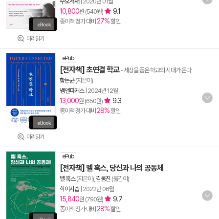
수오서재
|
2020년 01월
10,800
9.1
원 (540원)
27%
종이책 정가 대비
할인
미리읽기
ePub
[전자책] 초연결 학교
- 세상을 품은 학교의 시대가 온다
함돈균
(지은이)
쌤앤파커스
|
2024년 12월
13,000
9.3
원 (650원)
28%
종이책 정가 대비
할인
미리읽기
ePub
[전자책] 벨 훅스, 당신과 나의 공동체
벨 훅스
(지은이),
김동진
(옮긴이)
학이시습
|
2022년 06월
15,840
9.7
원 (790원)
28%
종이책 정가 대비
할인