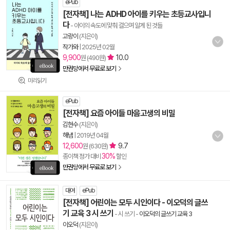
ePub
[전자책] 나는 ADHD 아이를 키우는 초등교사입니
다
- 아이의 속도에 맞춰 걸으며 알게 된 것들
고랑이
(지은이)
작가와
|
2025년 02월
9,900
10.0
원 (490원)
만권당에서 무료로 보기
미리읽기
ePub
[전자책] 요즘 아이들 마음고생의 비밀
김현수
(지은이)
해냄
|
2019년 04월
12,600
9.7
원 (630원)
30%
종이책 정가 대비
할인
만권당에서 무료로 보기
대여
ePub
[전자책] 어린이는 모두 시인이다 - 이오덕의 글쓰
기 교육 3 시 쓰기
- 시 쓰기
-
이오덕의 글쓰기 교육 3
이오덕
(지은이)