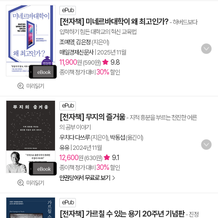
ePub
[전자책] 미네르바대학이 왜 최고인가?
- 하버드보다
입학하기 힘든 대학교의 혁신 교육법
조예영
,
김은정
(지은이)
매일경제신문사
|
2025년 11월
11,900
9.8
원 (590원)
30%
종이책 정가 대비
할인
미리읽기
ePub
[전자책] 무지의 즐거움
- 지적 흥분을 부르는 천진한 어른
의 공부 이야기
우치다 다쓰루
(지은이),
박동섭
(옮긴이)
유유
|
2024년 11월
12,600
9.1
원 (630원)
30%
종이책 정가 대비
할인
만권당에서 무료로 보기
미리읽기
ePub
[전자책] 가르칠 수 있는 용기 20주년 기념판
- 진정