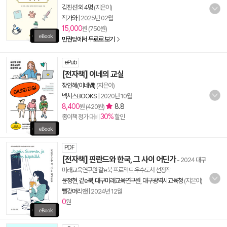
김진선 외 4명
(지은이)
작가와
|
2025년 02월
15,000
원 (750원)
만권당에서 무료로 보기
ePub
[전자책] 이네의 교실
장인혜(이네쌤)
(지은이)
넥서스BOOKS
|
2020년 10월
8,400
8.8
원 (420원)
30%
종이책 정가 대비
할인
PDF
[전자책] 핀란드와 한국, 그 사이 어딘가
- 2024 대구
미래교육연구원 같e북 프로젝트 우수도서 선정작
윤정현
,
같e북
,
대구미래교육연구원
,
대구광역시교육청
(지은이)
빨강머리앤
|
2024년 12월
0
원