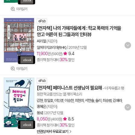
미리읽기
ePub
[전자책] 나의 가해자들에게 : 학교 폭력의 기억을
안고 어른이 된 그들과의 인터뷰
씨리얼
(지은이)
알에이치코리아(RHK)
|
2019년 12월
11,900
9.4
원 (590원)
30%
종이책 정가 대비
할인
미리읽기
ePub
[전자책] 페미니스트 선생님이 필요해
- 더 자유롭고 평
등한 학교를 만드는 열 개의 목소리
김현
,
장일호
,
이민경
,
이승한
,
최현희
,
서한솔
,
솔리
,
최승범
,
김애라
,
홍혜은
(지은이)
동녘
|
2017년 12월
8,050
8.5
원 (400원)
30%
종이책 정가 대비
할인
만권당에서 무료로 보기