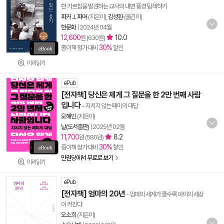
한 가르침을 발견하는 교사의 내면 풍경 탐색하기
파커 J. 파머
(지은이),
김성환
(옮긴이)
한문화
|
2024년 04월
12,600
10.0
원 (630원)
30%
종이책 정가 대비
할인
미리읽기
ePub
[전자책] 당신은 제게 그 질문을 한 2만 번째 사람
입니다
- 지치지 않는 페미의 대답
오혜민
(지은이)
날(도서출판)
|
2025년 02월
11,700
8.2
원 (580원)
30%
종이책 정가 대비
할인
만권당에서 무료로 보기
미리읽기
ePub
[전자책] 엄마의 20년
- 엄마의 세계가 클수록 아이의 세상
이 커진다
오소희
(지은이)