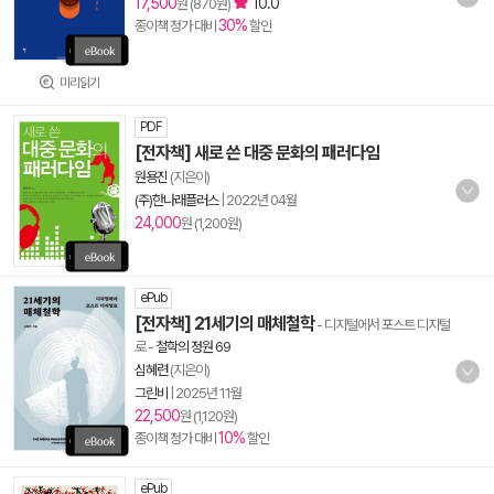
17,500
10.0
원 (870원)
30%
종이책 정가 대비
할인
미리읽기
PDF
[전자책] 새로 쓴 대중 문화의 패러다임
원용진
(지은이)
(주)한나래플러스
|
2022년 04월
24,000
원 (1,200원)
ePub
[전자책] 21세기의 매체철학
- 디지털에서 포스트 디지털
로
-
철학의 정원 69
심혜련
(지은이)
그린비
|
2025년 11월
22,500
원 (1,120원)
10%
종이책 정가 대비
할인
ePub