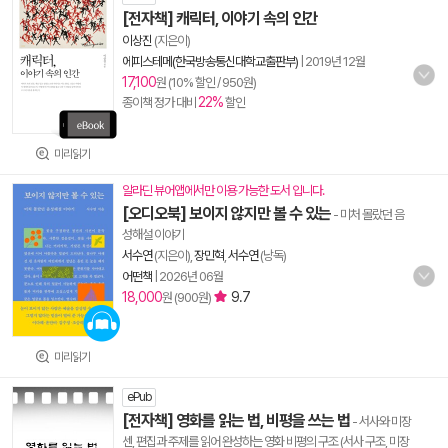
[전자책] 캐릭터, 이야기 속의 인간
이상진
(지은이)
에피스테메(한국방송통신대학교출판부)
|
2019년 12월
17,100
원 (10% 할인 / 950원)
22%
종이책 정가 대비
할인
미리읽기
알라딘 뷰어앱에서만 이용 가능한 도서 입니다.
[오디오북] 보이지 않지만 볼 수 있는
- 미처 몰랐던 음
성해설 이야기
서수연
(지은이),
장민혁
,
서수연
(낭독)
어떤책
|
2026년 06월
18,000
9.7
원 (900원)
미리읽기
ePub
[전자책] 영화를 읽는 법, 비평을 쓰는 법
- 서사와 미장
센, 편집과 주제를 읽어 완성하는 영화 비평의 구조 (서사 구조, 미장