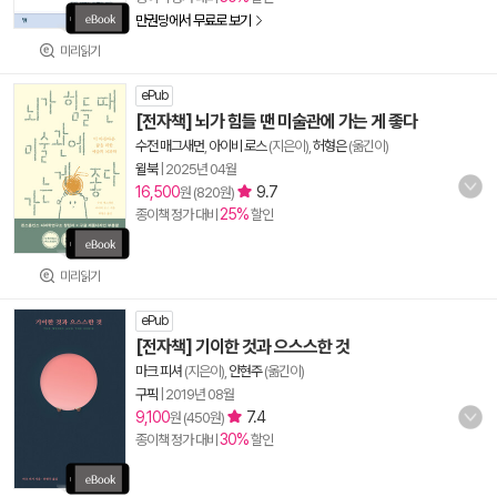
만권당에서 무료로 보기
미리읽기
ePub
[전자책] 뇌가 힘들 땐 미술관에 가는 게 좋다
수전 매그새먼
,
아이비 로스
(지은이),
허형은
(옮긴이)
윌북
|
2025년 04월
16,500
9.7
원 (820원)
25%
종이책 정가 대비
할인
미리읽기
ePub
[전자책] 기이한 것과 으스스한 것
마크 피셔
(지은이),
안현주
(옮긴이)
구픽
|
2019년 08월
9,100
7.4
원 (450원)
30%
종이책 정가 대비
할인