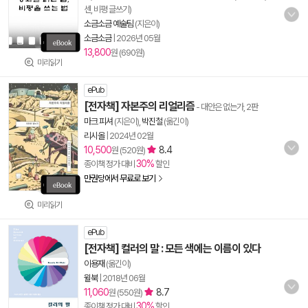
센, 비평 글쓰기)
소금소금 예술팀
(지은이)
소금소금
|
2026년 05월
13,800
원 (690원)
미리읽기
ePub
[전자책] 자본주의 리얼리즘
- 대안은 없는가, 2판
마크 피셔
(지은이),
박진철
(옮긴이)
리시올
|
2024년 02월
10,500
8.4
원 (520원)
30%
종이책 정가 대비
할인
만권당에서 무료로 보기
미리읽기
ePub
[전자책] 컬러의 말 : 모든 색에는 이름이 있다
이용재
(옮긴이)
윌북
|
2018년 06월
11,060
8.7
원 (550원)
30%
종이책 정가 대비
할인