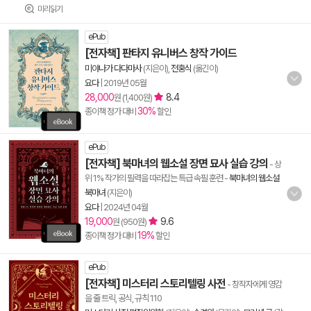
미리읽기
ePub
[전자책] 판타지 유니버스 창작 가이드
미야나가 다다마사
(지은이),
전홍식
(옮긴이)
요다
|
2019년 05월
28,000
8.4
원 (1,400원)
30%
종이책 정가 대비
할인
ePub
[전자책] 북마녀의 웹소설 장면 묘사 실습 강의
- 상
위 1% 작가의 필력을 따라잡는 특급 속필 훈련
-
북마녀의 웹소설
북마녀
(지은이)
요다
|
2024년 04월
19,000
9.6
원 (950원)
19%
종이책 정가 대비
할인
ePub
[전자책] 미스터리 스토리텔링 사전
- 창작자에게 영감
을 줄 트릭, 공식, 규칙 110