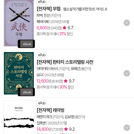
ePub
[전자책] 무협
-
웹소설 작가를 위한 장르 가이드 6
좌백
,
진산
(지은이)
북바이북
|
2016년 05월
6,800
6.7
원 (340원)
31%
종이책 정가 대비
할인
ePub
[전자책] 판타지 스토리텔링 사전
야마키타 아쓰시
(지은이),
유태선
(옮긴이)
요다
|
2023년 08월
12,600
9.7
원 (630원)
30%
종이책 정가 대비
할인
ePub
[전자책] 레이빙
매켄지 워크
(지은이),
김보영
(옮긴이)
접촉면
|
2025년 07월
14,400
9.2
원 (720원)