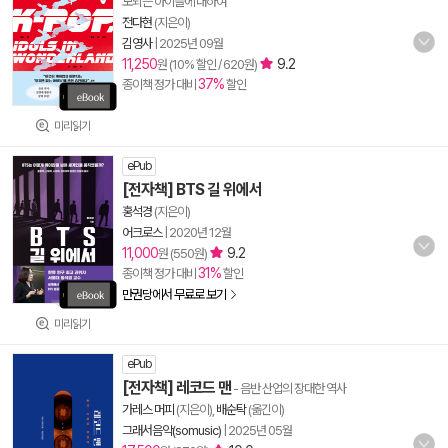
모되는 아이들에 대하여
전다현
(지은이)
김영사
|
2025년 09월
11,250
9.2
원 (10% 할인 / 620원)
37%
종이책 정가 대비
할인
미리읽기
ePub
[전자책] BTS 길 위에서
홍석경
(지은이)
어크로스
|
2020년 12월
11,000
9.2
원 (550원)
31%
종이책 정가 대비
할인
만권당에서 무료로 보기
미리읽기
ePub
[전자책] 레코드 맨
- 음반 산업의 장대한 역사
가레스 머피
(지은이),
배순탁
(옮긴이)
그래서음악(somusic)
|
2025년 05월