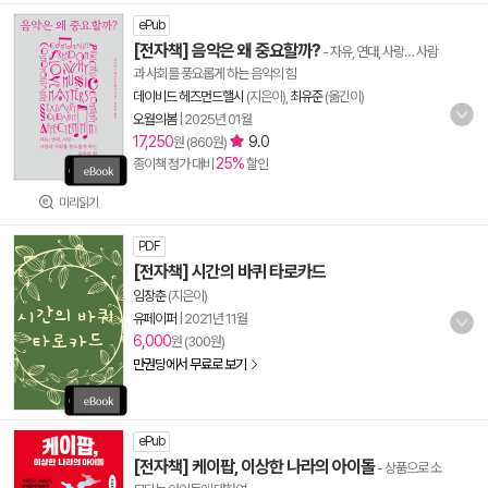
ePub
[전자책] 음악은 왜 중요할까?
- 자유, 연대, 사랑… 사람
과 사회를 풍요롭게 하는 음악의 힘
데이비드 헤즈먼드핼시
(지은이),
최유준
(옮긴이)
오월의봄
|
2025년 01월
17,250
9.0
원 (860원)
25%
종이책 정가 대비
할인
미리읽기
PDF
[전자책] 시간의 바퀴 타로카드
임장춘
(지은이)
유페이퍼
|
2021년 11월
6,000
원 (300원)
만권당에서 무료로 보기
ePub
[전자책] 케이팝, 이상한 나라의 아이돌
- 상품으로 소