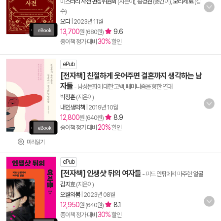
미스터리 사전 편집위원회
(지은이),
송경원
(옮긴이),
모리세 료
(감
수)
요다
|
2023년 11월
13,700
9.6
원 (680원)
30%
종이책 정가 대비
할인
ePub
[전자책] 친절하게 웃어주면 결혼까지 생각하는 남
자들
- 남성문화에 대한 고백, 페미니즘을 향한 연대
박정훈
(지은이)
내인생의책
|
2019년 10월
12,800
8.9
원 (640원)
20%
종이책 정가 대비
할인
미리읽기
ePub
[전자책] 인생샷 뒤의 여자들
- 피드 안팎에서 마주한 얼굴
김지효
(지은이)
오월의봄
|
2023년 08월
12,950
8.1
원 (640원)
30%
종이책 정가 대비
할인