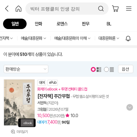
일반
만화
로맨스
판무
BL
전자책
예술/대중문화
예술/대중문화의 이해
대중문화론
이 분야에
510
개의 상품이 있습니다.
옵션
대여
ePub
화제의 eBook + 투명 컨페티 콜드컵
[전자책] 주간무협
- 무협 웹소설 비평의 모든 것
서원득
(지은이)
크럼블
|
2026년 07월
10,500
10.0
원 (520원)
7,400
대여가
원,
90일
미리읽기