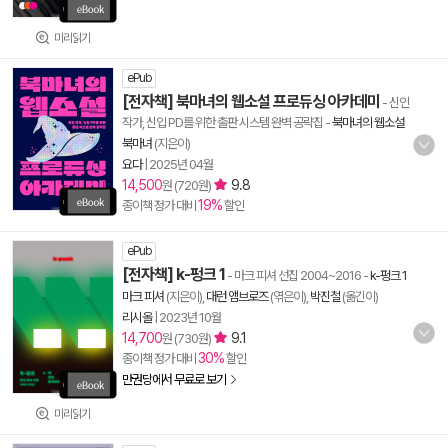
미리읽기
ePub
[전자책] 북마녀의 웹소설 프로듀싱 아카데미
- 신인
작가, 신입 PD를 위한 출판 시스템 완벽 공략집
-
북마녀의 웹소설
북마녀
(지은이)
요다
|
2025년 04월
14,500
9.8
원 (720원)
19%
종이책 정가 대비
할인
ePub
[전자책] k-펑크 1
- 마크 피셔 선집 2004~2016
-
k-펑크 1
마크 피셔
(지은이),
대런 앰브로즈
(엮은이),
박진철
(옮긴이)
리시올
|
2023년 10월
14,700
9.1
원 (730원)
30%
종이책 정가 대비
할인
만권당에서 무료로 보기
미리읽기