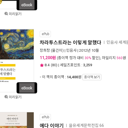
미리읽기
ePub
차라투스트라는 이렇게 말했다
민음사 세계문
ㅣ
장희창
(옮긴이) |
민음사
| 2012년 10월
11,200원
(종이책 정가 대비
할인), 마일리지
원
30%
560
8.4
(
80
) | 세일즈포인트 :
3,259
이 책의 종이책 :
14,400
원
종이책 보기
미리읽기
ePub
에다 이야기
을유세계문학전집 66
ㅣ