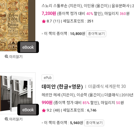
스노리 스툴루손
(지은이),
이민용
(옮긴이) |
을유문화사
| 
7,200원
(종이책 정가 대비
할인), 마일리지
원
40%
360
8.7
(
11
) | 세일즈포인트 :
251
이 책의 종이책 :
10,800
원
종이책 보기
미리읽기
ePub
데미안 (한글+영문)
더클래식 세계문학 30
ㅣ
헤르만 헤세
(지은이),
이순학
(옮긴이) |
더클래식
| 2013년
990원
(종이책 정가 대비
할인), 마일리지
원
85%
50
9.2
(
48
) | 세일즈포인트 :
6,746
미리읽기
이 책의 종이책 :
5,940
원
종이책 보기