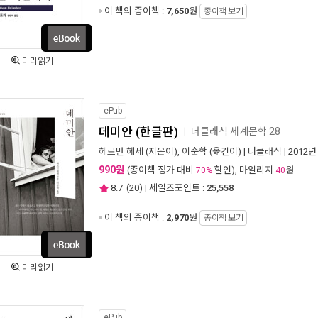
이 책의 종이책 :
7,650
원
종이책 보기
미리읽기
ePub
데미안 (한글판)
더클래식 세계문학 28
ㅣ
헤르만 헤세
(지은이),
이순학
(옮긴이) |
더클래식
| 2012년
990원
(종이책 정가 대비
할인), 마일리지
원
70%
40
8.7
(
20
) | 세일즈포인트 :
25,558
이 책의 종이책 :
2,970
원
종이책 보기
미리읽기
ePub