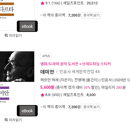
9.1
(
166
) | 세일즈포인트 :
20,512
이 책의 종이책 :
7,200
원
종이책 보기
미리읽기
ePub
영화/드라마 원작 도서전 + 브레드타임 스티커
데미안
민음사 세계문학전집 44
ㅣ
헤르만 헤세
(지은이),
전영애
(옮긴이) |
민음사
| 2020년 
5,600원
(종이책 정가 대비
할인), 마일리지
원
30%
280
8.8
(
450
) | 세일즈포인트 :
8,600
이 책의 종이책 :
7,200
원
종이책 보기
미리읽기