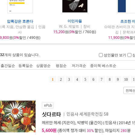
이민자들
압록강은 흐른다
초조한 
W. G. 제발트 | 창비
륵 지음, 안삼환 옮김 | 민음
슈테판 츠바이크 지
15,200
원(
0%
할인 / 760원)
사
김 | 문학
9,800
원(
0%
할인 / 490원)
11,900
원(
0%
할인
32
개의 상품이 있습니다.
성인물만 보기
출간일순
등록일순
상품명순
평점순
저가격순
종이책 베스트순
1
2
3
4
5
6
7
8
9
10
1
전체
ePub
싯다르타
민음사 세계문학전집 58
ㅣ
헤르만 헤세
(지은이),
박병덕
(옮긴이) |
민음사
| 2014년 
5,600원
(종이책 정가 대비
할인), 마일리지
원
30%
280