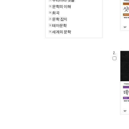
우리나라 옛글
문학의 이해
희곡
문학 잡지
테마문학
세계의 문학
2.