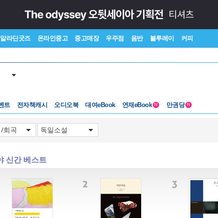
알라딘굿즈
온라인중고
중고매장
우주점
음반
블루레이
커피
벤트
전자책캐시
오디오북
대여eBook
연재eBook
만권당
N
N
야 신간 베스트