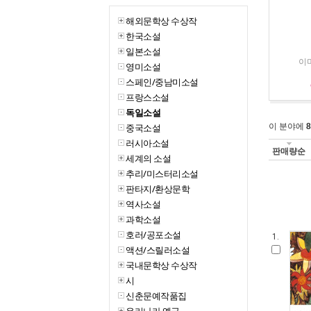
해외문학상 수상작
한국소설
일본소설
이미
영미소설
스페인/중남미소설
프랑스소설
독일소설
중국소설
이 분야에
8
러시아소설
판매량순
세계의 소설
추리/미스터리소설
판타지/환상문학
역사소설
과학소설
호러/공포소설
1.
액션/스릴러소설
국내문학상 수상작
시
신춘문예작품집