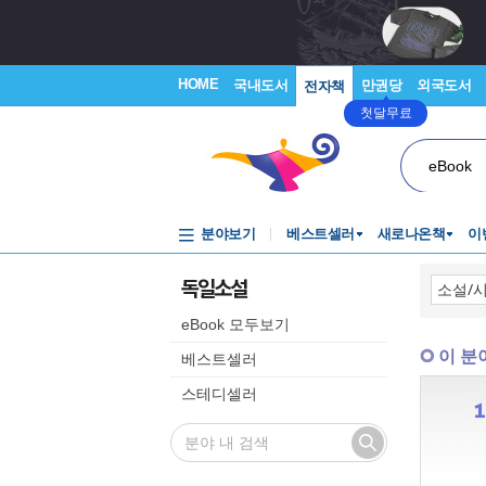
HOME
국내도서
만권당
외국도서
전자책
첫달무료
eBook
분야보기
베스트셀러
새로나온책
이
독일소설
eBook 모두보기
이 분
베스트셀러
스테디셀러