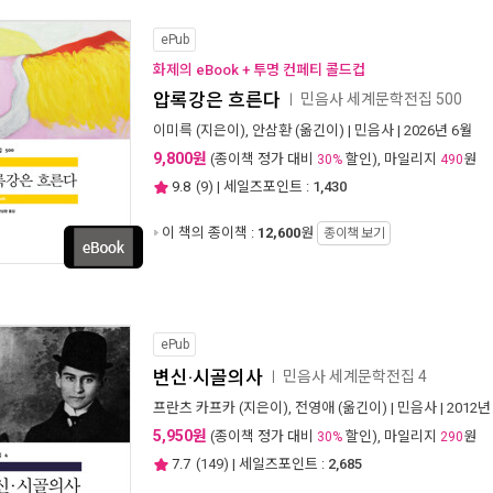
ePub
화제의 eBook + 투명 컨페티 콜드컵
압록강은 흐른다
민음사 세계문학전집 500
ㅣ
이미륵
(지은이),
안삼환
(옮긴이) |
민음사
| 2026년 6월
9,800원
(종이책 정가 대비
할인), 마일리지
원
30%
490
9.8
(
9
) | 세일즈포인트 :
1,430
이 책의 종이책 :
12,600
원
종이책 보기
ePub
변신·시골의사
민음사 세계문학전집 4
ㅣ
프란츠 카프카
(지은이),
전영애
(옮긴이) |
민음사
| 2012년
5,950원
(종이책 정가 대비
할인), 마일리지
원
30%
290
7.7
(
149
) | 세일즈포인트 :
2,685