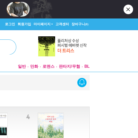
로그인
회원가입
마이페이지
고객센터
장바구니
(0)
일반
만화
로맨스
판타지/무협
BL