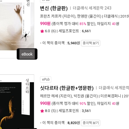
변신 (한글판)
더클래식 세계문학 243
ㅣ
프란츠 카프카
(지은이),
한영란
(옮긴이) |
더클래식
| 201
990원
(종이책 정가 대비
할인), 마일리지
원
85%
40
6.0
(
6
) | 세일즈포인트 :
6,661
이 책의 종이책 :
5,940
원
종이책 보기
ePub
싯다르타 (한글판+영문판)
더클래식 세계문학 
ㅣ
헤르만 헤세
(지은이),
박진권
(옮긴이) |
미르북컴퍼니
| 2
990원
(종이책 정가 대비
할인), 마일리지
원
90%
40
8.0
(
5
) | 세일즈포인트 :
3,561
이 책의 종이책 :
8,820
원
종이책 보기