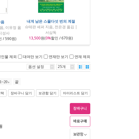
내게 남은 스물다섯 번의 계절
마음
슈테판 셰퍼 지음, 전은경 옮김 |
음, 이유정 옮
서삼독
과지성사
13,500
원(
0%
할인 / 670원)
 / 590원)
성인물 제외
대여만 보기
연재만 보기
연재 제외
옵션 설정
25개
1~20
끝
선택
장바구니 담기
보관함 담기
마이리스트 담기
장바구니
바로구매
1월
보관함