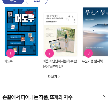
주간
신간
1
2
3
머도쿠
마음이 단단해지는 하루 한
무진기행 필사북
문장 일본어 필사
더보기
손끝에서 피어나는 작품, 뜨개와 자수