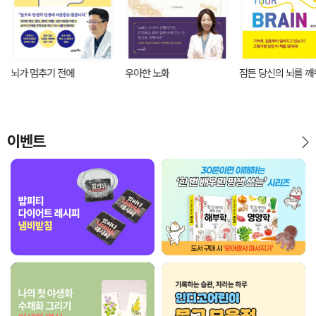
뇌가 멈추기 전에
우아한 노화
잠든 당신의 뇌를 
이벤트