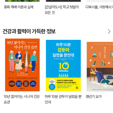
홍화 재배 이론과 실제
[큰글자도서] 학교 텃밭의
다육식물, 사랑해서 
모든 것
건강과 활력이 가득한 정보
10년 젊어지는 시니어 건강
하루 10분 걷듯이 달렸을 뿐
갱년기 요가
습관
인데