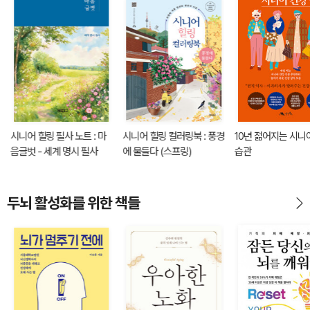
시니어 힐링 필사 노트 : 마
시니어 힐링 컬러링북 : 풍경
10년 젊어지는 시니
음글벗 - 세계 명시 필사
에 물들다 (스프링)
습관
두뇌 활성화를 위한 책들