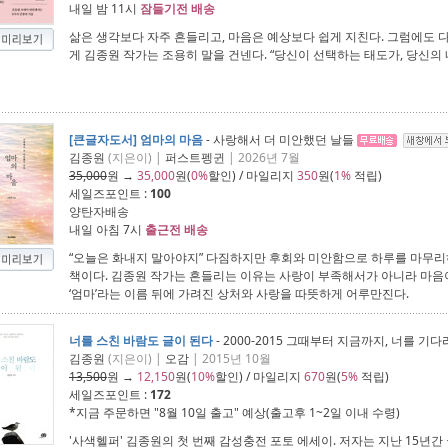
내일 밤 11시
잠들기전 배송
삶은 생각보다 자주 흔들리고, 마음은 예상보다 쉽게 지친다. 그럼에도 
게 김종원 작가는 조용히 말을 건넨다. “당신이 선택하는 태도가, 당신의 
[큰글자도서] 엄마의 마음
- 사랑해서 더 미안했던 날들
김종원
(지은이) |
퍼스트펭귄
| 2026년 7월
35,000
원 →
35,000
원(
0%
할인) / 마일리지
350
원(
1%
적립)
세일즈포인트 :
100
양탄자배송
내일 아침 7시
출근전 배송
“오늘은 화내지 말아야지” 다짐하지만 후회와 미안함으로 하루를 마무
책이다. 김종원 작가는 흔들리는 이유는 사랑이 부족해서가 아니라 마음
‘엄마’라는 이름 뒤에 가려진 상처와 사랑을 따뜻하게 어루만진다.
너를 스친 바람도 글이 된다
- 2000-2015 그때부터 지금까지, 너를 기
김종원
(지은이) |
오감
| 2015년 10월
13,500
원 →
12,150
원(
10%
할인) / 마일리지
670
원(
5%
적립)
세일즈포인트 :
172
*지금 주문하면 "
8월 10일 출고
" 예상(출고후 1~2일 이내 수령)
'사색헬퍼' 김종원의 첫 번째 감성충전 포토 에세이. 저자는 지난 15년간