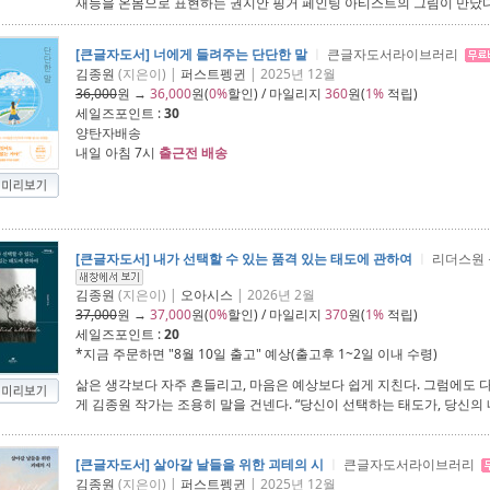
재능을 온몸으로 표현하는 권지안 핑거 페인팅 아티스트의 그림이 만났다
[큰글자도서] 너에게 들려주는 단단한 말
ㅣ
큰글자도서라이브러리
김종원
(지은이) |
퍼스트펭귄
| 2025년 12월
36,000
원 →
36,000
원(
0%
할인) / 마일리지
360
원(
1%
적립)
세일즈포인트 :
30
양탄자배송
내일 아침 7시
출근전 배송
[큰글자도서] 내가 선택할 수 있는 품격 있는 태도에 관하여
ㅣ
리더스원
김종원
(지은이) |
오아시스
| 2026년 2월
37,000
원 →
37,000
원(
0%
할인) / 마일리지
370
원(
1%
적립)
세일즈포인트 :
20
*지금 주문하면 "
8월 10일 출고
" 예상(출고후 1~2일 이내 수령)
삶은 생각보다 자주 흔들리고, 마음은 예상보다 쉽게 지친다. 그럼에도 
게 김종원 작가는 조용히 말을 건넨다. “당신이 선택하는 태도가, 당신의 
[큰글자도서] 살아갈 날들을 위한 괴테의 시
ㅣ
큰글자도서라이브러리
김종원
(지은이) |
퍼스트펭귄
| 2025년 12월