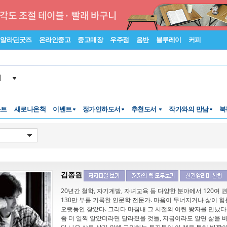
알라딘굿즈
온라인중고
중고매장
우주점
음반
블루레이
커피
서
스트
새로나온책
이벤트
정가인하도서
추천도서
작가와의 만남
북
김종원
20년간 철학, 자기계발, 자녀교육 등 다양한 분야에서 120여 
130만 부를 기록한 인문학 전문가. 마음이 무너지거나 삶이 힘들
오랫동안 찾았다. 그러다 마침내 그 시절의 어린 왕자를 만났다
좀 더 일찍 알았더라면 달라졌을 것들, 지금이라도 알면 삶을 바