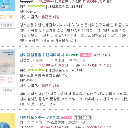
18,000
원 →
16,200
원(
10%
할인) / 마일리지
900
원(
5%
적립)
평점
| 세일즈포인트 :
38,948
양탄자배송
내일 아침 7시
출근전 배송
청소년을 위한 인생철학 에세이다. ‘나’라는 존재와 친구와의 관계, 공부와
민이 커지는 청소년기는 인생이란 여정에서 어둡고 막막한 터널을 처음으
각을 키우고, 어떤 마음을 갖느냐에 따라 앞으로 펼쳐질 삶의 모양이 달
하나, 문장 하나에도 온 마음을 담았다.
Choice
살아갈 날들을 위한 괴테의 시
김종원
(지은이) |
퍼스트펭귄
| 2025년 1월
19,000
원 →
17,100
원(
10%
할인) / 마일리지
950
원(
5%
적립)
평점
| 세일즈포인트 :
26,724
필사노트 증정 종료되었습니다.
양탄자배송
내일 아침 7시
출근전 배송
괴테가 남긴 방대한 시들 가운데서 옥석을 가려내듯 가장 아름답고 마음
선과 섬세한 통찰로 문장을 고르고 엮고 또 보태어 그 어떤 위로보다 찬
페이지 곳곳에 담아냈다.
너에게 들려주는 꿋꿋한 말
김종원
(지은이) |
퍼스트펭귄
| 2025년 7월
18,000
원 →
16,200
원(
10%
할인) / 마일리지
900
원(
5%
적립)