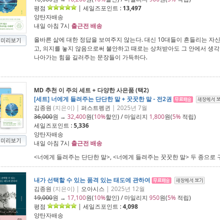
평점
| 세일즈포인트 :
13,497
양탄자배송
내일 아침 7시
출근전 배송
올바른 삶에 대한 정답을 보여주지 않는다. 대신 10대들이 흔들리는 자
고, 의지를 놓지 않음으로써 불안하고 때로는 상처받아도 그 안에서 생각
나아가는 힘을 길러주는 문장들이 가득하다.
MD 추천 이 주의 세트 + 다양한 사은품 (택2)
[세트] 너에게 들려주는 단단한 말 + 꿋꿋한 말 - 전2권
김종원
(지은이) |
퍼스트펭귄
| 2025년 7월
36,000
원 →
32,400
원(
10%
할인) / 마일리지
1,800
원(
5%
적립)
세일즈포인트 :
5,336
양탄자배송
내일 아침 7시
출근전 배송
<너에게 들려주는 단단한 말>, <너에게 들려주는 꿋꿋한 말> 두 종으로 
내가 선택할 수 있는 품격 있는 태도에 관하여
김종원
(지은이) |
오아시스
| 2025년 12월
19,000
원 →
17,100
원(
10%
할인) / 마일리지
950
원(
5%
적립)
평점
| 세일즈포인트 :
4,098
양탄자배송