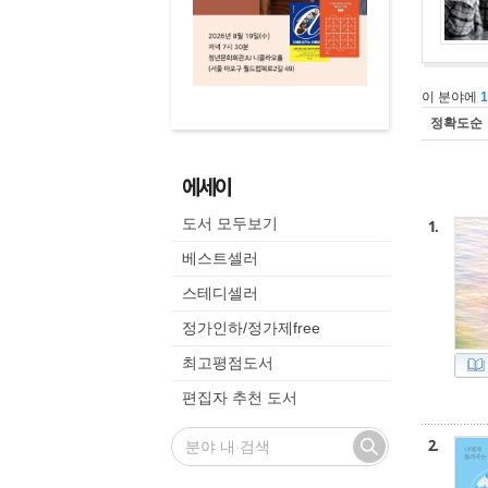
이 분야에
정확도순
에세이
도서 모두보기
1.
베스트셀러
스테디셀러
정가인하/정가제free
최고평점도서
편집자 추천 도서
2.