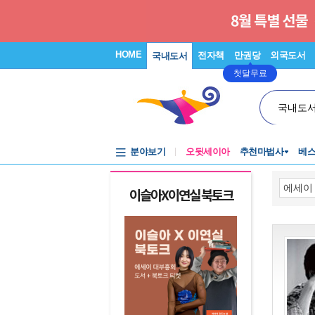
HOME
전자책
만권당
외국도서
국내도서
첫달무료
국내도
분야보기
오뒷세이아
추천마법사
베
이슬아X이연실 북토크