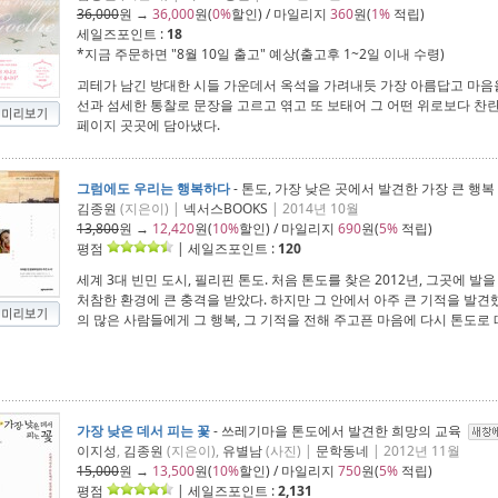
36,000
원 →
36,000
원(
0%
할인) / 마일리지
360
원(
1%
적립)
세일즈포인트 :
18
*지금 주문하면 "
8월 10일 출고
" 예상(출고후 1~2일 이내 수령)
괴테가 남긴 방대한 시들 가운데서 옥석을 가려내듯 가장 아름답고 마음
선과 섬세한 통찰로 문장을 고르고 엮고 또 보태어 그 어떤 위로보다 찬
페이지 곳곳에 담아냈다.
그럼에도 우리는 행복하다
- 톤도, 가장 낮은 곳에서 발견한 가장 큰 행
김종원
(지은이) |
넥서스BOOKS
| 2014년 10월
13,800
원 →
12,420
원(
10%
할인) / 마일리지
690
원(
5%
적립)
평점
| 세일즈포인트 :
120
세계 3대 빈민 도시, 필리핀 톤도. 처음 톤도를 찾은 2012년, 그곳에 
처참한 환경에 큰 충격을 받았다. 하지만 그 안에서 아주 큰 기적을 발견했
의 많은 사람들에게 그 행복, 그 기적을 전해 주고픈 마음에 다시 톤도로 
가장 낮은 데서 피는 꽃
- 쓰레기마을 톤도에서 발견한 희망의 교육
이지성
,
김종원
(지은이),
유별남
(사진) |
문학동네
| 2012년 11월
15,000
원 →
13,500
원(
10%
할인) / 마일리지
750
원(
5%
적립)
평점
| 세일즈포인트 :
2,131