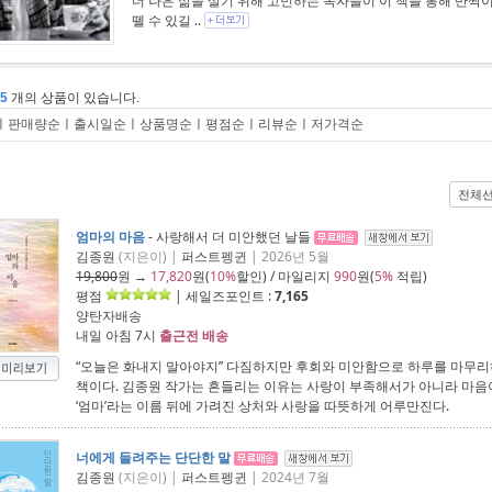
더 나은 삶을 살기 위해 고민하는 독자들이 이 책을 통해 반짝
뗄 수 있길 ..
15
개의 상품이 있습니다.
ㅣ
판매량순
ㅣ
출시일순
ㅣ
상품명순
ㅣ
평점순
ㅣ
리뷰순
ㅣ
저가격순
전체
엄마의 마음
- 사랑해서 더 미안했던 날들
김종원
(지은이) |
퍼스트펭귄
| 2026년 5월
19,800
원 →
17,820
원(
10%
할인) / 마일리지
990
원(
5%
적립)
평점
| 세일즈포인트 :
7,165
양탄자배송
내일 아침 7시
출근전 배송
“오늘은 화내지 말아야지” 다짐하지만 후회와 미안함으로 하루를 마무
책이다. 김종원 작가는 흔들리는 이유는 사랑이 부족해서가 아니라 마음
‘엄마’라는 이름 뒤에 가려진 상처와 사랑을 따뜻하게 어루만진다.
너에게 들려주는 단단한 말
김종원
(지은이) |
퍼스트펭귄
| 2024년 7월