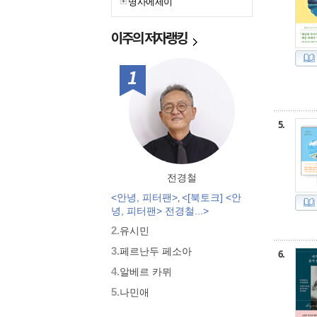
명사에세이
이주의
저자랭킹
1위
5.
전경철
<안녕, 피터팬>
<[북토크] <안
,
녕, 피터팬> 전경철...>
2.
유시민
3.
페르난두 페소아
6.
4.
알베르 카뮈
5.
나민애