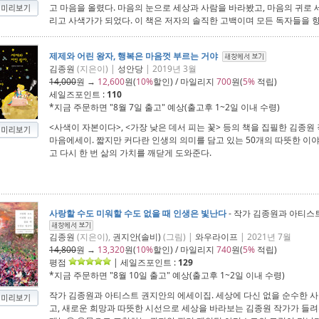
고 마음을 올렸다. 마음의 눈으로 세상과 사람을 바라봤고, 마음의 귀로 
리고 사색가가 되었다. 이 책은 저자의 솔직한 고백이며 모든 독자들을 
제제와 어린 왕자, 행복은 마음껏 부르는 거야
김종원
(지은이) |
성안당
| 2019년 3월
14,000
원 →
12,600
원(
10%
할인) / 마일리지
700
원(
5%
적립)
세일즈포인트 :
110
*지금 주문하면 "
8월 7일 출고
" 예상(출고후 1~2일 이내 수령)
<사색이 자본이다>, <가장 낮은 데서 피는 꽃> 등의 책을 집필한 김종원 
마음에세이. 짧지만 커다란 인생의 의미를 담고 있는 50개의 따뜻한 이
고 다시 한 번 삶의 가치를 깨닫게 도와준다.
사랑할 수도 미워할 수도 없을 때 인생은 빛난다
- 작가 김종원과 아티스
김종원
(지은이),
권지안(솔비)
(그림) |
와우라이프
| 2021년 7월
14,800
원 →
13,320
원(
10%
할인) / 마일리지
740
원(
5%
적립)
평점
| 세일즈포인트 :
129
*지금 주문하면 "
8월 10일 출고
" 예상(출고후 1~2일 이내 수령)
작가 김종원과 아티스트 권지안의 에세이집. 세상에 다신 없을 순수한 
고, 새로운 희망과 따뜻한 시선으로 세상을 바라보는 김종원 작가가 들