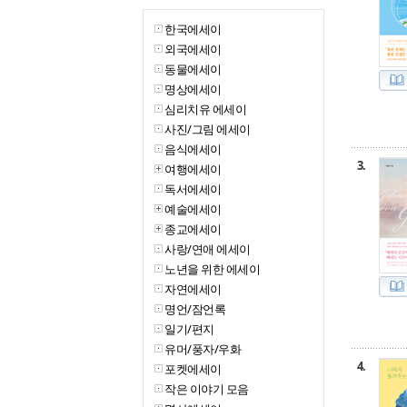
한국에세이
외국에세이
동물에세이
명상에세이
심리치유 에세이
사진/그림 에세이
음식에세이
3.
여행에세이
독서에세이
예술에세이
종교에세이
사랑/연애 에세이
노년을 위한 에세이
자연에세이
명언/잠언록
일기/편지
유머/풍자/우화
4.
포켓에세이
작은 이야기 모음