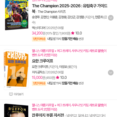
The Champion 2025-2026 : 유럽축구 가이드
북
-
The Champion 시리즈
송영주
,
김현민
,
이용훈
,
김정용
,
김민곤
,
김영훈
(지은이),
한준희
(감
수)
맥스미디어
|
2025년 09월
34,200
10.0
원 (10% 할인 / 1,900원)
내일 밤 11시
잠들기전 배송
양탄자배송
변경
웰니스 여름 리추얼 + 에그 트레이. 사우나 빗 키링. 레트로 물병(이
벤트 도서 2만원 이상)
요한 크루이프
요한 크루이프
(지은이),
이성모
(옮긴이)
지식공작소
|
2026년 06월
15,000
10.0
원 (450원)
내일 밤 11시
잠들기전 배송
양탄자배송
변경
미리보기
웰니스 여름 리추얼 + 에그 트레이. 사우나 빗 키링. 레트로 물병(이
벤트 도서 2만원 이상)
잔루이지 부폰 자서전
- 넘어지고, 일어나고, 넘어지고 다시