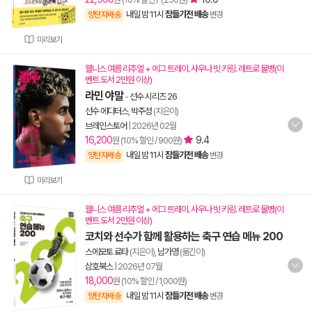
내일 밤 11시
잠들기전 배송
양탄자배송
변경
미리보기
웰니스 여름 리추얼 + 에그 트레이. 사우나 빗 키링. 레트로 물병(이
벤트 도서 2만원 이상)
라민 야말
-
선수 시리즈 26
선수 에디터스
,
박주성
(지은이)
브레인스토어
|
2026년 02월
16,200
9.4
원 (10% 할인 / 900원)
내일 밤 11시
잠들기전 배송
양탄자배송
변경
미리보기
웰니스 여름 리추얼 + 에그 트레이. 사우나 빗 키링. 레트로 물병(이
벤트 도서 2만원 이상)
코치와 선수가 함께 활용하는 축구 연습 메뉴 200
스에모토 료타
(지은이),
남가영
(옮긴이)
삼호북스
|
2026년 07월
18,000
원 (10% 할인 / 1,000원)
내일 밤 11시
잠들기전 배송
양탄자배송
변경