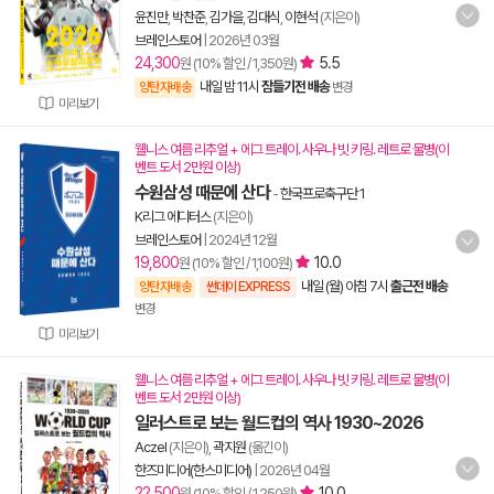
윤진만
,
박찬준
,
김가을
,
김대식
,
이현석
(지은이)
브레인스토어
|
2026년 03월
24,300
5.5
원 (10% 할인 / 1,350원)
내일 밤 11시
잠들기전 배송
양탄자배송
변경
미리보기
웰니스 여름 리추얼 + 에그 트레이. 사우나 빗 키링. 레트로 물병(이
벤트 도서 2만원 이상)
수원삼성 때문에 산다
-
한국프로축구단 1
K리그 에디터스
(지은이)
브레인스토어
|
2024년 12월
19,800
10.0
원 (10% 할인 / 1,100원)
내일 (월) 아침 7시
출근전 배송
양탄자배송
썬데이 EXPRESS
변경
미리보기
웰니스 여름 리추얼 + 에그 트레이. 사우나 빗 키링. 레트로 물병(이
벤트 도서 2만원 이상)
일러스트로 보는 월드컵의 역사 1930~2026
Aczel
(지은이),
곽지원
(옮긴이)
한즈미디어(한스미디어)
|
2026년 04월
22,500
10.0
원 (10% 할인 / 1,250원)