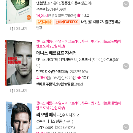
댄 블랭크
(지은이),
김용진
,
이용수
(옮긴이)
푸른솔
|
2014년 09월
14,250
10.0
원 (5% 할인 / 750원)
내일 (월) 아침 7시
출근전 배송
양탄자배송
썬데이 EXPRESS
변경
미리보기
웰니스 여름 리추얼 + 에그 트레이. 사우나 빗 키링. 레트로 물병(이
벤트 도서 2만원 이상)
데니스 베르캄프 자서전
데니스 베르캄프
,
데이비드 빈너
,
야프 비서
(지은이),
이성모
(옮긴
이)
한즈미디어(한스미디어)
|
2022년 10월
4,950
10.0
원 (10% 할인 / 270원)
택배
로 주문하면
8월 11일 출고
변경
미리보기
웰니스 여름 리추얼 + 에그 트레이. 사우나 빗 키링. 레트로 물병(이
벤트 도서 2만원 이상)
리오넬 메시
-
선수 시리즈 12
선수 에디터스
,
한준
(지은이)
브레인스토어
|
2023년 07월