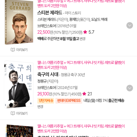
웰니스 여름 리추얼 + 에그 트레이. 사우나 빗 키링. 레트로 물병(이
벤트 도서 2만원 이상)
스티븐 제라드
- 마이 스토리
스티븐 제라드
(지은이),
홍재민
(옮긴이),
도날드 맥래
브레인스토어
|
2016년 01월
22,500
5.7
원 (10% 할인 / 1,250원)
택배
로 주문하면
8월 11일 출고
변경
미리보기
웰니스 여름 리추얼 + 에그 트레이. 사우나 빗 키링. 레트로 물병(이
벤트 도서 2만원 이상)
축구의 시대
- 정몽규 축구 30년
정몽규
(지은이)
브레인스토어
|
2024년 07월
26,100
2.1
원 (10% 할인 / 1,450원)
내일 (월) 아침 7시
출근전 배송
양탄자배송
썬데이 EXPRESS
변경
미리보기
웰니스 여름 리추얼 + 에그 트레이. 사우나 빗 키링. 레트로 물병(이
벤트 도서 2만원 이상)