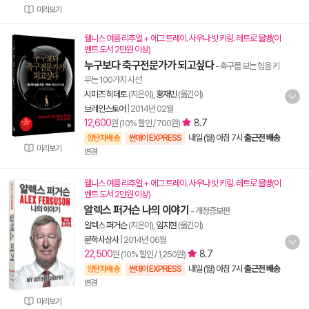
미리보기
웰니스 여름 리추얼 + 에그 트레이. 사우나 빗 키링. 레트로 물병(이
벤트 도서 2만원 이상)
누구보다 축구전문가가 되고싶다
- 축구를 보는 힘을 키
우는 100가지 시선
시미즈 히데토
(지은이),
홍재민
(옮긴이)
브레인스토어
|
2014년 02월
12,600
8.7
원 (10% 할인 / 700원)
내일 (월) 아침 7시
출근전 배송
양탄자배송
썬데이 EXPRESS
미리보기
변경
웰니스 여름 리추얼 + 에그 트레이. 사우나 빗 키링. 레트로 물병(이
벤트 도서 2만원 이상)
알렉스 퍼거슨 나의 이야기
- 개정증보판
알렉스 퍼거슨
(지은이),
임지현
(옮긴이)
문학사상사
|
2014년 06월
22,500
8.7
원 (10% 할인 / 1,250원)
내일 (월) 아침 7시
출근전 배송
양탄자배송
썬데이 EXPRESS
변경
미리보기