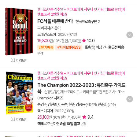
웰니스 여름 리추얼 + 에그 트레이. 사우나 빗 키링. 레트로 물병(이
벤트 도서 2만원 이상)
FC서울 때문에 산다
-
한국프로축구단 2
피버피치
(지은이)
브레인스토어
|
2026년 01월
19,800
10.0
원 (10% 할인 / 1,100원)
내일 (월) 아침 7시
출근전 배송
양탄자배송
썬데이 EXPRESS
변경
미리보기
웰니스 여름 리추얼 + 에그 트레이. 사우나 빗 키링. 레트로 물병(이
벤트 도서 2만원 이상)
The Champion 2022-2023 : 유럽축구 가이드
북
- 손흥민/김민재 브로마이드 + 카타르 월드컵 특집 기사
-
The
Champion 시리즈
송영주
,
김현민
,
이용훈
,
한준
,
김정용
(지은이),
한준희
(감수)
맥스미디어
|
2022년 08월
26,100
9.4
원 (10% 할인 / 1,450원)
미리보기
택배
로 주문하면
8월 10일 출고
변경