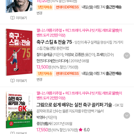
15,120
원 (10% 할인 / 840원)
내일 (월) 아침 7시
출근전 배송
양탄자배송
썬데이 EXPRESS
변경
미리보기
웰니스 여름 리추얼 + 에그 트레이. 사우나 빗 키링. 레트로 물병(이
벤트 도서 2만원 이상)
축구 스킬 & 전술 75
- 당신의 축구 실력을 향상시킬 75가지
스킬.전술.멘탈 훈련 비법
찰리 슬레글
(지은이),
이성모
,
김종원
(옮긴이),
조세민
(감수)
한즈미디어(한스미디어)
|
2019년 06월
13,500
원 (10% 할인 / 750원)
내일 (월) 아침 7시
출근전 배송
양탄자배송
썬데이 EXPRESS
변경
미리보기
웰니스 여름 리추얼 + 에그 트레이. 사우나 빗 키링. 레트로 물병(이
벤트 도서 2만원 이상)
그림으로 쉽게 배우는 실전 축구 골키퍼 기술
- GK 입
문자와 프로 선수는 물론 지도자를 위한 완벽 기술서
박영수
(지은이)
중앙생활사
|
2017년 05월
17,550
6.0
원 (10% 할인 / 970원)
미리보기