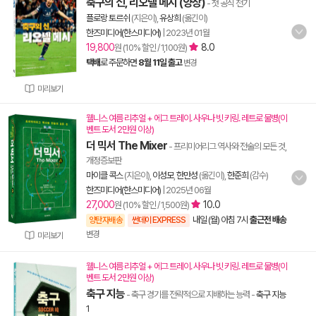
축구의 신, 리오넬 메시 (양장)
- 첫 공식 전기
플로랑 토르쉬
(지은이),
유상희
(옮긴이)
한즈미디어(한스미디어)
|
2023년 01월
19,800
8.0
원 (10% 할인 / 1,100원)
택배
로 주문하면
8월 11일 출고
변경
미리보기
웰니스 여름 리추얼 + 에그 트레이. 사우나 빗 키링. 레트로 물병(이
벤트 도서 2만원 이상)
더 믹서 The Mixer
- 프리미어리그 역사와 전술의 모든 것,
개정증보판
마이클 콕스
(지은이),
이성모
,
한만성
(옮긴이),
한준희
(감수)
한즈미디어(한스미디어)
|
2025년 06월
27,000
10.0
원 (10% 할인 / 1,500원)
내일 (월) 아침 7시
출근전 배송
양탄자배송
썬데이 EXPRESS
변경
미리보기
웰니스 여름 리추얼 + 에그 트레이. 사우나 빗 키링. 레트로 물병(이
벤트 도서 2만원 이상)
축구 지능
- 축구 경기를 전략적으로 지배하는 능력
-
축구 지능
1