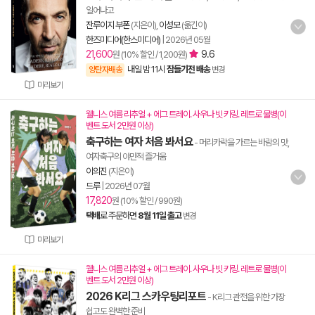
일어나고
잔루이지 부폰
(지은이),
이성모
(옮긴이)
한즈미디어(한스미디어)
|
2026년 05월
21,600
9.6
원 (10% 할인 / 1,200원)
내일 밤 11시
잠들기전 배송
양탄자배송
변경
미리보기
웰니스 여름 리추얼 + 에그 트레이. 사우나 빗 키링. 레트로 물병(이
벤트 도서 2만원 이상)
축구하는 여자 처음 봐서요
- 머리카락을 가르는 바람의 맛,
여자축구의 야만적 즐거움
이의진
(지은이)
드루
|
2026년 07월
17,820
원 (10% 할인 / 990원)
택배
로 주문하면
8월 11일 출고
변경
미리보기
웰니스 여름 리추얼 + 에그 트레이. 사우나 빗 키링. 레트로 물병(이
벤트 도서 2만원 이상)
2026 K리그 스카우팅리포트
- K리그 관전을 위한 가장
쉽고도 완벽한 준비