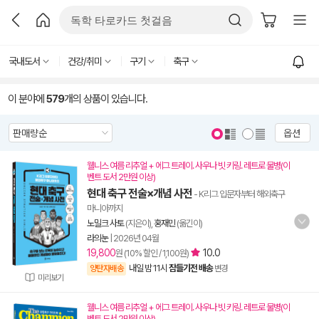
국내도서
건강/취미
구기
축구
이 분야에
579
개의 상품이 있습니다.
옵션
웰니스 여름 리추얼 + 에그 트레이. 사우나 빗 키링. 레트로 물병(이
벤트 도서 2만원 이상)
현대 축구 전술×개념 사전
- K리그 입문자부터 해외축구
마니아까지
노밀크 사토
(지은이),
홍재민
(옮긴이)
라의눈
|
2026년 04월
19,800
10.0
원 (10% 할인 / 1,100원)
내일 밤 11시
잠들기전 배송
양탄자배송
변경
미리보기
웰니스 여름 리추얼 + 에그 트레이. 사우나 빗 키링. 레트로 물병(이
벤트 도서 2만원 이상)