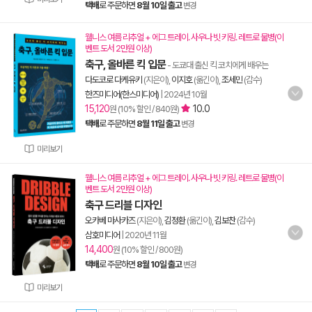
택배
로 주문하면
8월 10일 출고
변경
웰니스 여름 리추얼 + 에그 트레이. 사우나 빗 키링. 레트로 물병(이
벤트 도서 2만원 이상)
축구, 올바른 킥 입문
- 도쿄대 출신 킥 코치에게 배우는
다도코로 다케유키
(지은이),
이지호
(옮긴이),
조세민
(감수)
한즈미디어(한스미디어)
|
2024년 10월
15,120
10.0
원 (10% 할인 / 840원)
택배
로 주문하면
8월 11일 출고
변경
미리보기
웰니스 여름 리추얼 + 에그 트레이. 사우나 빗 키링. 레트로 물병(이
벤트 도서 2만원 이상)
축구 드리블 디자인
오카베 마사카즈
(지은이),
김정환
(옮긴이),
김보찬
(감수)
삼호미디어
|
2020년 11월
14,400
원 (10% 할인 / 800원)
택배
로 주문하면
8월 10일 출고
변경
미리보기