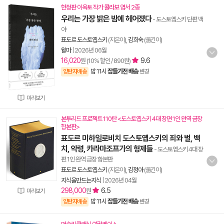
한정판 이옥토 작가 콜라보 엽서 2종
우리는 가장 밝은 밤에 헤어졌다
- 도스토옙스키 단편 백
야
표도르 도스토옙스키
(지은이),
김희숙
(옮긴이)
윌마
|
2026년 06월
16,020
9.6
원 (10% 할인 / 890원)
밤 11시
잠들기전 배송
양탄자배송
변경
미리보기
본투리드 프로젝트 110탄 <도스토옙스키 4대 장편 1인 완역 금장
합본판>
표도르 미하일로비치 도스토옙스키의 죄와 벌, 백
치, 악령, 카라마조프가의 형제들
- 도스토옙스키 4대 장
편 1인 완역 금장 합본판
표도르 도스토옙스키
(지은이),
김정아
(옮긴이)
지식을만드는지식
|
2026년 04월
298,000
6.5
원
미리보기
밤 11시
잠들기전 배송
양탄자배송
변경