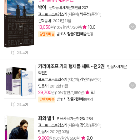
먼슬리클래식 여권케이스
백야
-
문학동네 세계문학전집 207
표도르 도스토옙스키
(지은이),
박은정
(옮긴이)
문학동네
|
2021년 11월
13,050
10.0
원 (10% 할인 / 720원)
밤 11시
잠들기전 배송
양탄자배송
변경
미리보기
카라마조프 가의 형제들 세트 - 전3권
-
민음사 세계문
학전집
표도르 도스토옙스키
(지은이),
김연경
(옮긴이)
민음사
|
2012년 11월
29,700
9.1
원 (10% 할인 / 1,650원)
밤 11시
잠들기전 배송
양탄자배송
변경
미리보기
죄와 벌 1
-
민음사 세계문학전집 284
표도르 도스토옙스키
(지은이),
김연경
(옮긴이)
민음사
|
2012년 03월
9,900
9.0
원 (10% 할인 / 550원)