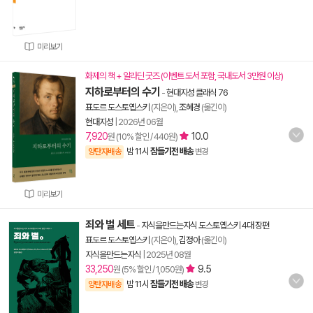
미리보기
화제의 책 + 알라딘 굿즈 (이벤트 도서 포함, 국내도서 3만원 이상)
지하로부터의 수기
-
현대지성 클래식 76
표도르 도스토옙스키
(지은이),
조혜경
(옮긴이)
현대지성
|
2026년 06월
7,920
10.0
원 (10% 할인 / 440원)
밤 11시
잠들기전 배송
양탄자배송
변경
미리보기
죄와 벌 세트
-
지식을만드는지식 도스토옙스키 4대 장편
표도르 도스토옙스키
(지은이),
김정아
(옮긴이)
지식을만드는지식
|
2025년 08월
33,250
9.5
원 (5% 할인 / 1,050원)
밤 11시
잠들기전 배송
양탄자배송
변경