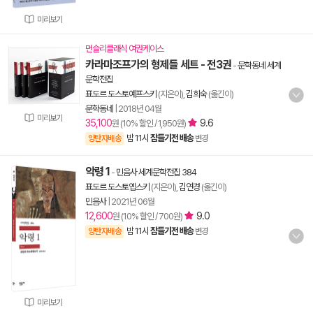
미리보기
먼슬리클래식 여권케이스
카라마조프가의 형제들 세트 - 전3권
-
문학동네 세계
문학전집
표도르 도스토예프스키
(지은이),
김희숙
(옮긴이)
문학동네
|
2018년 04월
미리보기
35,100
9.6
원 (10% 할인 / 1,950원)
밤 11시
잠들기전 배송
양탄자배송
변경
악령 1
-
민음사 세계문학전집 384
표도르 도스토옙스키
(지은이),
김연경
(옮긴이)
민음사
|
2021년 06월
12,600
9.0
원 (10% 할인 / 700원)
밤 11시
잠들기전 배송
양탄자배송
변경
미리보기