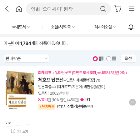
국내도서
소설/시/희곡
러시아소설
이 분야에
1,784
개의 상품이 있습니다.
옵션
화제의 책 + 알라딘 굿즈 (이벤트 도서 포함, 국내도서 3만원 이상)
체호프 단편선
-
민음사 세계문학전집 70
안톤 파블로비치 체호프
(지은이),
박현섭
(옮긴이)
민음사
|
2002년 11월
8,100
9.1
원 (10% 할인 / 450원)
밤 11시
잠들기전 배송
양탄자배송
변경
미리보기