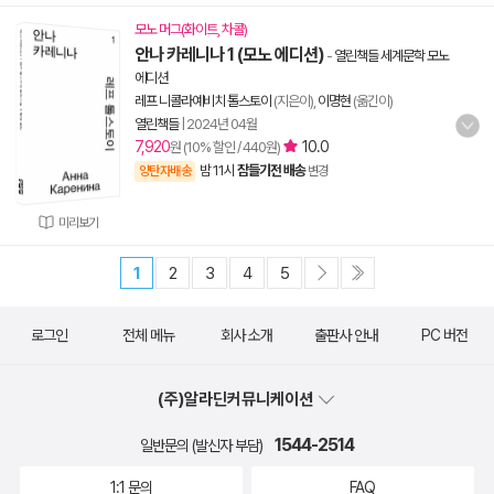
모노 머그(화이트, 차콜)
안나 카레니나 1 (모노 에디션)
-
열린책들 세계문학 모노
에디션
레프 니콜라예비치 톨스토이
(지은이),
이명현
(옮긴이)
열린책들
|
2024년 04월
7,920
10.0
원 (10% 할인 / 440원)
밤 11시
잠들기전 배송
양탄자배송
변경
미리보기
1
2
3
4
5
로그인
전체 메뉴
회사 소개
출판사 안내
PC 버전
(주)알라딘커뮤니케이션
1544-2514
일반문의 (발신자 부담)
1:1 문의
FAQ