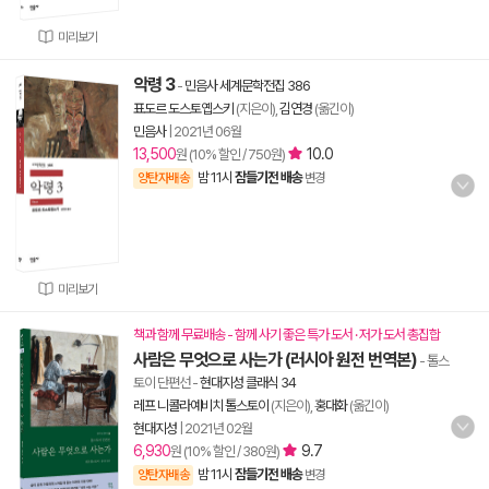
미리보기
악령 3
-
민음사 세계문학전집 386
표도르 도스토옙스키
(지은이),
김연경
(옮긴이)
민음사
|
2021년 06월
13,500
10.0
원 (10% 할인 / 750원)
밤 11시
잠들기전 배송
양탄자배송
변경
미리보기
책과 함께 무료배송 - 함께 사기 좋은 특가 도서 · 저가 도서 총집합
사람은 무엇으로 사는가 (러시아 원전 번역본)
- 톨스
토이 단편선
-
현대지성 클래식 34
레프 니콜라예비치 톨스토이
(지은이),
홍대화
(옮긴이)
현대지성
|
2021년 02월
6,930
9.7
원 (10% 할인 / 380원)
밤 11시
잠들기전 배송
양탄자배송
변경