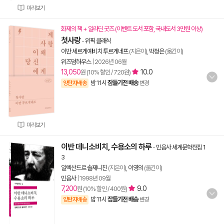
미리보기
화제의 책 + 알라딘 굿즈 (이벤트 도서 포함, 국내도서 3만원 이상)
첫사랑
-
위픽 클래식
이반 세르게예비치 투르게네프
(지은이),
박정은
(옮긴이)
위즈덤하우스
|
2026년 06월
13,050
10.0
원 (10% 할인 / 720원)
밤 11시
잠들기전 배송
양탄자배송
변경
미리보기
이반 데니소비치, 수용소의 하루
-
민음사 세계문학전집 1
3
알렉산드르 솔제니친
(지은이),
이영의
(옮긴이)
민음사
|
1998년 09월
7,200
9.0
원 (10% 할인 / 400원)
밤 11시
잠들기전 배송
양탄자배송
변경