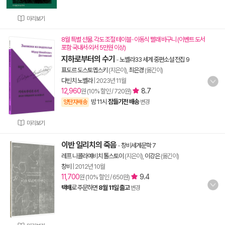
미리보기
8월 특별 선물. 각도 조절 테이블 · 이동식 빨래 바구니 (이벤트 도서
포함 국내서·외서 5만원 이상)
지하로부터의 수기
-
노벨라33 세계 중편소설 전집 9
표도르 도스토옙스키
(지은이),
최은경
(옮긴이)
다빈치 노벨라
|
2023년 11월
12,960
8.7
원 (10% 할인 / 720원)
밤 11시
잠들기전 배송
양탄자배송
변경
미리보기
이반 일리치의 죽음
-
창비세계문학 7
레프 니콜라예비치 톨스토이
(지은이),
이강은
(옮긴이)
창비
|
2012년 10월
11,700
9.4
원 (10% 할인 / 650원)
택배
로 주문하면
8월 11일 출고
변경