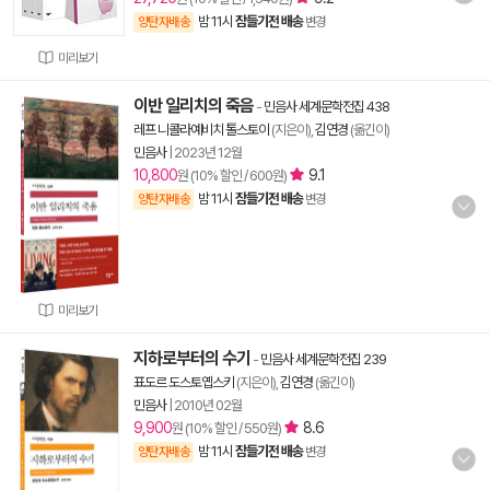
밤 11시
잠들기전 배송
양탄자배송
변경
미리보기
이반 일리치의 죽음
-
민음사 세계문학전집 438
레프 니콜라예비치 톨스토이
(지은이),
김연경
(옮긴이)
민음사
|
2023년 12월
10,800
9.1
원 (10% 할인 / 600원)
밤 11시
잠들기전 배송
양탄자배송
변경
미리보기
지하로부터의 수기
-
민음사 세계문학전집 239
표도르 도스토옙스키
(지은이),
김연경
(옮긴이)
민음사
|
2010년 02월
9,900
8.6
원 (10% 할인 / 550원)
밤 11시
잠들기전 배송
양탄자배송
변경