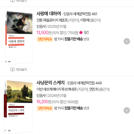
미리보기
사랑에 대하여
-
민음사 세계문학전집 461
안톤 파블로비치 체호프
(지은이),
이항재
(옮긴이)
민음사
|
2025년 01월
13,500
9.1
원 (10% 할인 / 750원)
밤 11시
잠들기전 배송
양탄자배송
변경
미리보기
사냥꾼의 스케치
-
민음사 세계문학전집 449
이반 세르게예비치 투르게네프
(지은이),
연진희
(옮긴이)
민음사
|
2026년 01월
16,200
원 (10% 할인 / 900원)
밤 11시
잠들기전 배송
양탄자배송
변경