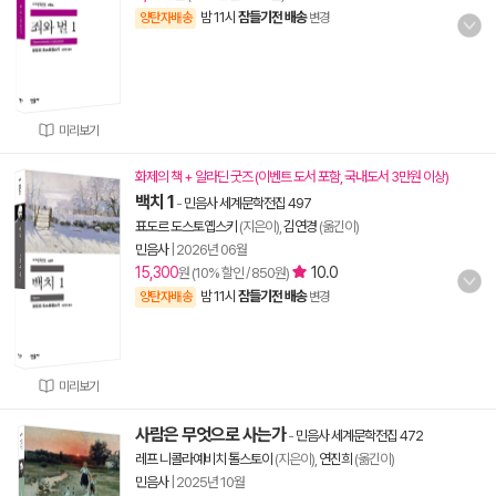
밤 11시
잠들기전 배송
양탄자배송
변경
미리보기
화제의 책 + 알라딘 굿즈 (이벤트 도서 포함, 국내도서 3만원 이상)
백치 1
-
민음사 세계문학전집 497
표도르 도스토옙스키
(지은이),
김연경
(옮긴이)
민음사
|
2026년 06월
15,300
10.0
원 (10% 할인 / 850원)
밤 11시
잠들기전 배송
양탄자배송
변경
미리보기
사람은 무엇으로 사는가
-
민음사 세계문학전집 472
레프 니콜라예비치 톨스토이
(지은이),
연진희
(옮긴이)
민음사
|
2025년 10월