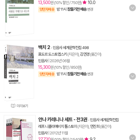
13,500
10.0
원 (10% 할인 / 750원)
밤 11시
잠들기전 배송
양탄자배송
변경
백치 2
-
민음사 세계문학전집 498
표도르 도스토옙스키
(지은이),
김연경
(옮긴이)
민음사
|
2026년 06월
15,300
원 (10% 할인 / 850원)
밤 11시
잠들기전 배송
양탄자배송
변경
미리보기
안나 카레니나 세트 - 전3권
-
민음사 세계문학전집
레프 니콜라예비치 톨스토이
(지은이),
연진희
(옮긴이)
민음사
|
2012년 11월
27,720
9.2
원 (10% 할인 / 1,540원)