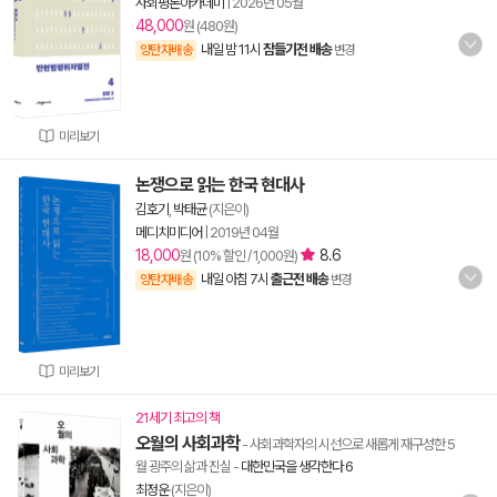
사회평론아카데미
|
2026년 05월
48,000
원 (480원)
내일 밤 11시
잠들기전 배송
양탄자배송
변경
미리보기
논쟁으로 읽는 한국 현대사
김호기
,
박태균
(지은이)
메디치미디어
|
2019년 04월
18,000
8.6
원 (10% 할인 / 1,000원)
내일 아침 7시
출근전 배송
양탄자배송
변경
미리보기
21세기 최고의 책
오월의 사회과학
- 사회과학자의 시선으로 새롭게 재구성한 5
월 광주의 삶과 진실
-
대한민국을 생각한다 6
최정운
(지은이)