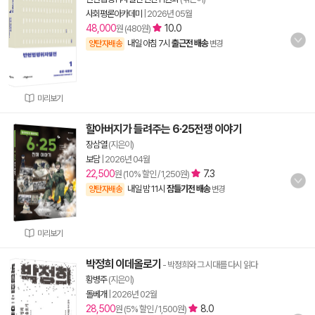
사회평론아카데미
|
2026년 05월
48,000
10.0
원 (480원)
내일 아침 7시
출근전 배송
양탄자배송
변경
미리보기
할아버지가 들려주는 6·25전쟁 이야기
장삼열
(지은이)
보담
|
2026년 04월
22,500
7.3
원 (10% 할인 / 1,250원)
내일 밤 11시
잠들기전 배송
양탄자배송
변경
미리보기
박정희 이데올로기
- 박정희와 그 시대를 다시 읽다
황병주
(지은이)
돌베개
|
2026년 02월
28,500
8.0
원 (5% 할인 / 1,500원)