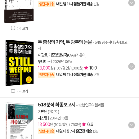
내일 밤 11시
잠들기전 배송
양탄자배송
변경
미리보기
두 총성의 기억, 두 광주의 눈물
- 5·18 광주사태 진상보고
서
이광로
,
미중앙정보국(CIA)
(지은이)
투나미스
|
2026년 06월
18,000
10.0
원 (10% 할인 / 1,000원)
내일 밤 11시
잠들기전 배송
양탄자배송
변경
미리보기
5.18분석 최종보고서
- 12년연구의결과물
지만원
(지은이)
시스템
|
2014년 10월
13,500
6.6
원 (10% 할인 / 750원)
내일 아침 7시
출근전 배송
양탄자배송
변경