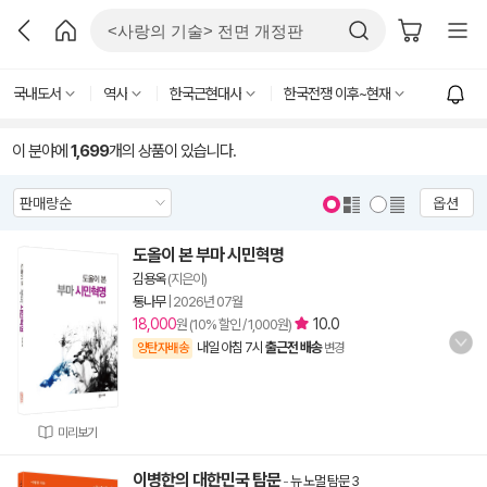
국내도서
역사
한국근현대사
한국전쟁 이후~현재
이 분야에
1,699
개의 상품이 있습니다.
옵션
도올이 본 부마 시민혁명
김용옥
(지은이)
통나무
|
2026년 07월
18,000
10.0
원 (10% 할인 / 1,000원)
내일 아침 7시
출근전 배송
양탄자배송
변경
미리보기
이병한의 대한민국 탐문
-
뉴 노멀 탐문 3