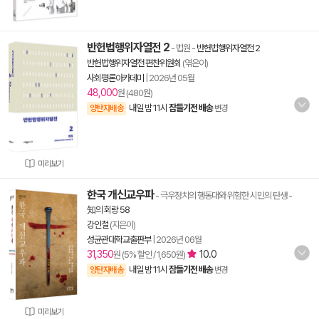
반헌법행위자열전 2
- 법원
-
반헌법행위자열전 2
반헌법행위자열전 편찬위원회
(엮은이)
사회평론아카데미
|
2026년 05월
48,000
원 (480원)
내일 밤 11시
잠들기전 배송
양탄자배송
변경
미리보기
한국 개신교우파
- 극우정치의 행동대와 위험한 시민의 탄생
-
知의 회랑 58
강인철
(지은이)
성균관대학교출판부
|
2026년 06월
31,350
10.0
원 (5% 할인 / 1,650원)
내일 밤 11시
잠들기전 배송
양탄자배송
변경
미리보기