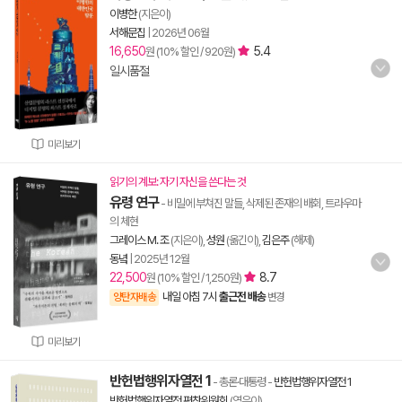
이병한
(지은이)
서해문집
|
2026년 06월
16,650
5.4
원 (10% 할인 / 920원)
일시품절
미리보기
읽기의 계보: 자기 자신을 쓴다는 것
유령 연구
- 비밀에 부쳐진 말들, 삭제된 존재의 배회, 트라우마
의 체현
그레이스 M. 조
(지은이),
성원
(옮긴이),
김은주
(해제)
동녘
|
2025년 12월
22,500
8.7
원 (10% 할인 / 1,250원)
내일 아침 7시
출근전 배송
양탄자배송
변경
미리보기
반헌법행위자열전 1
- 총론·대통령
-
반헌법행위자열전 1
반헌법행위자열전 편찬위원회
(엮은이)