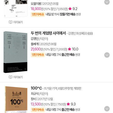
오월의봄
|
2012년 05월
18,900
9.2
원 (10% 할인 / 1,050원)
내일 밤 11시
잠들기전 배송
양탄자배송
변경
미리보기
두 번의 계엄령 사이에서
- 김명인 회성록回省錄
김명인
(지은이)
돌베개
|
2025년 06월
21,600
10.0
원 (10% 할인 / 1,200원)
내일 아침 7시
출근전 배송
양탄자배송
변경
미리보기
100℃
- 뜨거운 기억, 6월민주항쟁, 개정판
최규석
(지은이)
창비
|
2017년 12월
13,500
9.3
원 (10% 할인 / 750원)
내일 아침 7시
출근전 배송
양탄자배송
변경