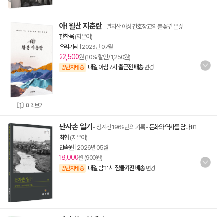
아! 월산 지춘란
- 빨치산 여성 간호장교의 불꽃 같은 삶
한찬욱
(지은이)
우리겨레
|
2026년 07월
22,500
원 (10% 할인 / 1,250원)
내일 아침 7시
출근전 배송
양탄자배송
변경
미리보기
판자촌 일기
- 청계천 1969년의 기록
-
문화와 역사를 담다 81
최협
(지은이)
민속원
|
2026년 05월
18,000
원 (900원)
내일 밤 11시
잠들기전 배송
양탄자배송
변경