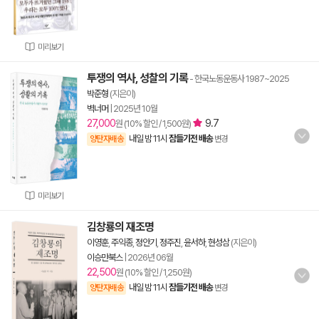
미리보기
투쟁의 역사, 성찰의 기록
- 한국노동운동사 1987~2025
박준형
(지은이)
벽너머
|
2025년 10월
27,000
9.7
원 (10% 할인 / 1,500원)
내일 밤 11시
잠들기전 배송
양탄자배송
변경
미리보기
김창룡의 재조명
이영훈
,
주익종
,
정안기
,
정주진
,
윤서하
,
현성삼
(지은이)
이승만북스
|
2026년 06월
22,500
원 (10% 할인 / 1,250원)
내일 밤 11시
잠들기전 배송
양탄자배송
변경