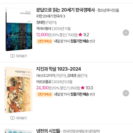
문답으로 읽는 20세기 한국경제사
-
청소년과 시민을
위한 20세기 한국사 3
정태헌
(지은이)
역사비평사
|
2010년 11월
12,600
9.2
원 (10% 할인 / 700원)
내일 밤 11시
잠들기전 배송
양탄자배송
변경
미리보기
지진과 학살 1923~2024
야스다 고이치
(지은이),
김태경
(옮긴이)
마르코폴로
|
2026년 03월
24,300
10.0
원 (10% 할인 / 1,350원)
내일 밤 11시
잠들기전 배송
양탄자배송
변경
미리보기
냉전의 시인들
- 한국전쟁 원체험과 냉전문학