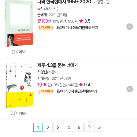
나의 한국현대사 1959-2020
- 개정증보판
유시민
(지은이)
돌베개
|
2021년 01월
17,100
8.5
원 (10% 할인 / 950원)
내일 밤 11시
잠들기전 배송
양탄자배송
변경
미리보기
제주 4.3을 묻는 너에게
허영선
(지은이)
서해문집
|
2014년 03월
11,610
9.4
원 (10% 할인 / 640원)
내일 아침 7시
출근전 배송
양탄자배송
변경
미리보기
1
2
3
4
5