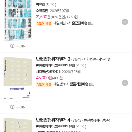
박연희
(지은이)
소명출판
|
2026년 07월
31,500
원 (10% 할인 / 1,750원)
내일 아침 7시
출근전 배송
양탄자배송
변경
미리보기
반헌법행위자열전 3
- 검찰 1
-
반헌법행위자열전 3
반헌법행위자열전 편찬위원회
(엮은이)
사회평론아카데미
|
2026년 05월
48,000
원 (480원)
내일 밤 11시
잠들기전 배송
양탄자배송
변경
미리보기
반헌법행위자열전 4
- 검찰 2
-
반헌법행위자열전 4
반헌법행위자열전 편찬위원회
(엮은이)