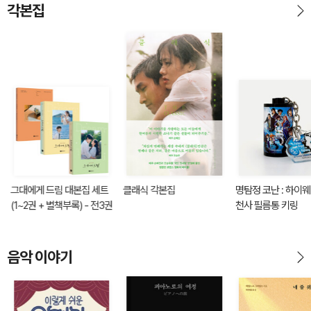
각본집
그대에게 드림 대본집 세트
클래식 각본집
명탐정 코난 : 하이
(1~2권 + 별책부록) - 전3권
천사 필름통 키링
음악 이야기