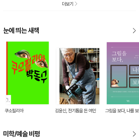
더보기
눈에 띄는 새책
쿠소필리아
김윤신, 전기톱을 든 여인
그림을 보다, 나를 
미학/예술 비평