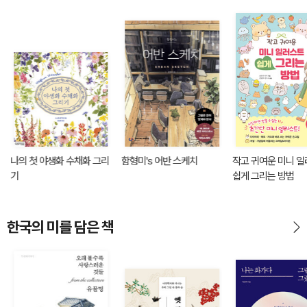
나의 첫 야생화 수채화 그리
함형미's 어반 스케치
작고 귀여운 미니 
기
쉽게 그리는 방법
한국의 미를 담은 책