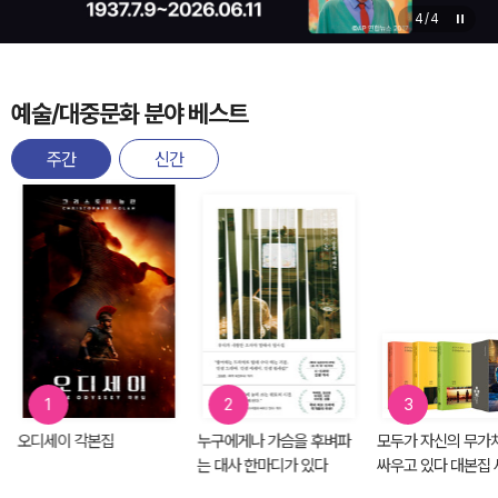
4
/
4
예술/대중문화 분야 베스트
주간
신간
1
2
3
오디세이 각본집
누구에게나 가슴을 후벼파
모두가 자신의 무가
는 대사 한마디가 있다
싸우고 있다 대본집 
전3권