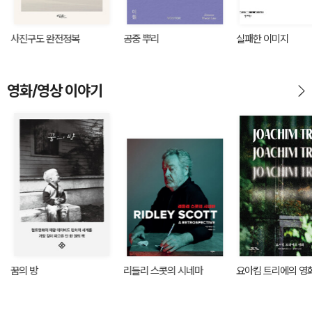
사진구도 완전정복
공중 뿌리
실패한 이미지
영화/영상 이야기
꿈의 방
리들리 스콧의 시네마
요아킴 트리에의 영