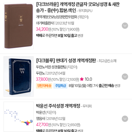
[다크브라운] 개역개정 큰글자 굿모닝성경 & 새찬
송가 - 중(中).합본.색인
- 무지퍼.PU
개역개정굿모닝성경편찬위원회
(엮은이)
아가페출판사
|
2023년 10월
34,200
원 (10% 할인 / 1,900원)
택배
로 주문하면
8월 10일 출고
변경
[다크블루] 연대기 성경 개역개정판
- 최고급신소재
두란노서원 성경출판팀
(지은이)
두란노
|
2012년 04월
37,800
10.0
원 (10% 할인 / 2,100원)
8월 10일 (월) 아침 7시
출근전 배송
양탄자배송
주말특급
변경
박윤선 주석성경 개역개정
- 무지퍼
박윤선
(지은이)
영음사
|
2018년 02월
47,700
원 (10% 할인 / 2,650원)
택배
로 주문하면
8월 10일 출고
변경