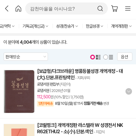
교/역학
기독교(개신교)
성경/찬송가
한글성경
개역개정판
이 분야에
4,004
개의 상품이 있습니다.
옵션
[보급형/다크브라운] 명품등불성경 개역개정 - 대
(大).단본.프린팅색인
- 지퍼.우피
로뎀서원 편집부
(지은이)
로뎀서원
|
2026년 01월
112,500
원 (10% 할인 / 3,750원)
8월 10일 (월) 밤 11시
잠들기전 배송
양탄자배송
변경
[코랄핑크] 개역개정판 라스텔라 W 성경전서 NK
R62ETHU2 - 소(小).단본.색인
- 지갑식