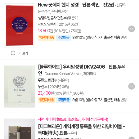
New 굿데이 핸디 성경 - 단본 색인 - 전2권
- 신구약
분책성경, 무지퍼.은장
생명의말씀사 편집부
(엮은이)
생명의말씀사
|
2015년 05월
13,500
원 (10% 할인 / 750원)
8월 10일 (월) 아침 7시
출근전 배송
양탄자배송
주말특급
변경
미리보기
[블루화이트] 우리말성경 DKV2406 - 단본.무색
인
- Duranno Korean Version, 페이퍼백
두란노 편집부
(지은이)
두란노
|
2024년 06월
23,400
원 (10% 할인 / 1,300원)
8월 10일 (월) 아침 7시
출근전 배송
양탄자배송
주말특급
변경
시편 미니 클립보드&메모패드 (아가페 성경 구매 시)
[다크브라운] 개역개정 통독을 위한 리딩바이블 -
특대(特大).단본
- 우피