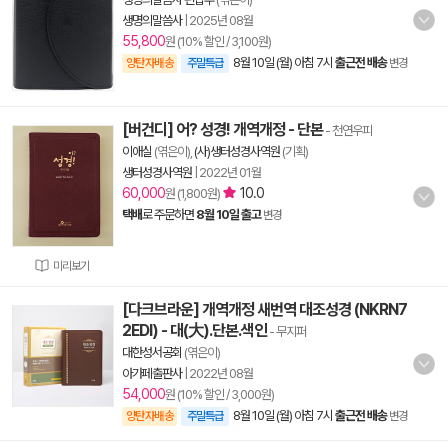
생명의말씀사
|
2025년 08월
55,800
원 (10% 할인 / 3,100원)
8월 10일 (월) 아침 7시
출근전 배송
양탄자배송
주말특급
변경
[버건디] 어? 성경! 개역개정 - 단본
- 천연우피
이애실
(엮은이),
(사)생터성경사역원
(기획)
생터성경사역원
|
2022년 01월
60,000
10.0
원 (1,800원)
택배
로 주문하면
8월 10일 출고
변경
미리보기
[다크브라운] 개역개정 새번역 대조성경 (NKRN7
2EDI) - 대(大).단본.색인
- 무지퍼
대한성서공회
(엮은이)
아가페출판사
|
2022년 08월
54,000
원 (10% 할인 / 3,000원)
8월 10일 (월) 아침 7시
출근전 배송
양탄자배송
주말특급
변경