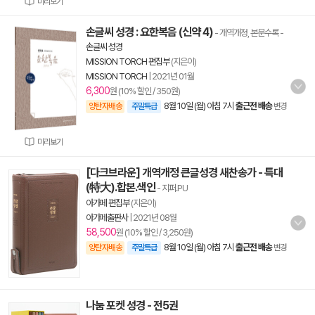
미리보기
손글씨 성경 : 요한복음 (신약 4)
- 개역개정, 본문수록
-
손글씨 성경
MISSION TORCH 편집부
(지은이)
MISSION TORCH
|
2021년 01월
6,300
원 (10% 할인 / 350원)
8월 10일 (월) 아침 7시
출근전 배송
양탄자배송
주말특급
변경
미리보기
[다크브라운] 개역개정 큰글성경 새찬송가 - 특대
(特大).합본.색인
- 지퍼.PU
아가페 편집부
(지은이)
아가페출판사
|
2021년 08월
58,500
원 (10% 할인 / 3,250원)
8월 10일 (월) 아침 7시
출근전 배송
양탄자배송
주말특급
변경
나눔 포켓 성경 - 전5권