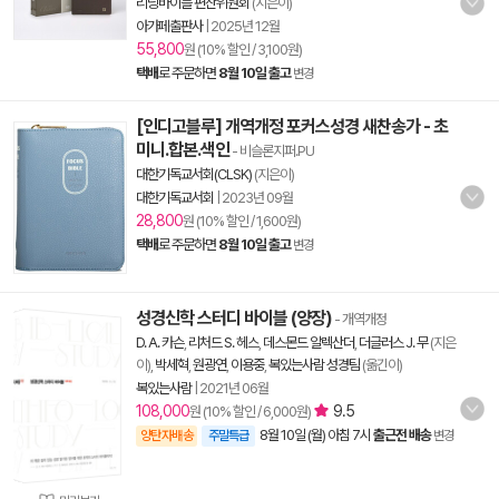
리딩바이블 편찬위원회
(지은이)
아가페출판사
|
2025년 12월
55,800
원 (10% 할인 / 3,100원)
택배
로 주문하면
8월 10일 출고
변경
[인디고블루] 개역개정 포커스성경 새찬송가 - 초
미니.합본.색인
- 비슬론지퍼.PU
대한기독교서회(CLSK)
(지은이)
대한기독교서회
|
2023년 09월
28,800
원 (10% 할인 / 1,600원)
택배
로 주문하면
8월 10일 출고
변경
성경신학 스터디 바이블 (양장)
- 개역개정
D. A. 카슨
,
리처드 S. 헤스
,
데스몬드 알렉산더
,
더글러스 J. 무
(지은
이),
박세혁
,
원광연
,
이용중
,
복있는사람 성경팀
(옮긴이)
복있는사람
|
2021년 06월
108,000
9.5
원 (10% 할인 / 6,000원)
8월 10일 (월) 아침 7시
출근전 배송
양탄자배송
주말특급
변경