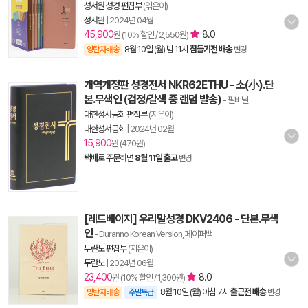
성서원 성경 편집부
(엮은이)
성서원
|
2024년 04월
45,900
8.0
원 (10% 할인 / 2,550원)
8월 10일 (월) 밤 11시
잠들기전 배송
양탄자배송
변경
개역개정판 성경전서 NKR62ETHU - 소(小).단
본.무색인 (검정/갈색 중 랜덤 발송)
- 펄비닐
대한성서공회 편집부
(지은이)
대한성서공회
|
2024년 02월
15,900
원 (470원)
택배
로 주문하면
8월 11일 출고
변경
[레드베이지] 우리말성경 DKV2406 - 단본.무색
인
- Duranno Korean Version, 페이퍼백
두란노 편집부
(지은이)
두란노
|
2024년 06월
23,400
8.0
원 (10% 할인 / 1,300원)
8월 10일 (월) 아침 7시
출근전 배송
양탄자배송
주말특급
변경