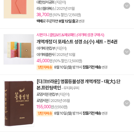
대한성서공회
(지은이)
라스텔라북스
|
2021년 01월
38,700
원 (10% 할인 / 2,150원)
택배
로 주문하면
8월 12일 출고
변경
시편 미니 클립보드&메모패드 (아가페 성경 구매 시)
개역개정 더 포레스트 성경 소(小) 세트 - 전4권
아가페 편집부
(지은이)
아가페출판사
|
2025년 10월
45,000
원 (10% 할인 / 2,500원)
8월 10일 (월) 밤 11시
잠들기전 배송
양탄자배송
변경
[다크브라운] 명품등불성경 개역개정 - 대(大).단
본.프린팅색인
- 무지퍼.우피
로뎀서원 편집부
(지은이)
로뎀서원
|
2025년 05월
155,000
원 (1,550원)
8월 10일 (월) 밤 11시
잠들기전 배송
양탄자배송
변경