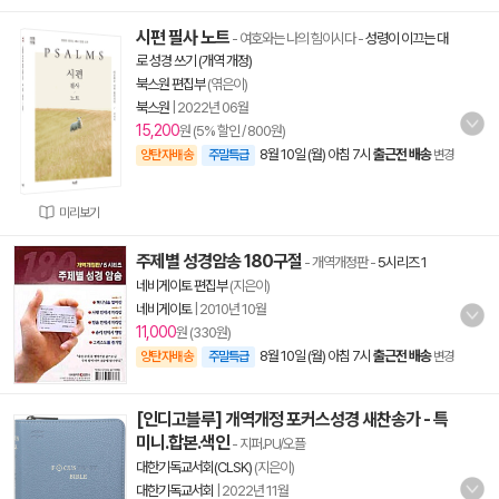
시편 필사 노트
- 여호와는 나의 힘이시다
-
성령이 이끄는 대
로 성경 쓰기 (개역 개정)
북스원 편집부
(엮은이)
북스원
|
2022년 06월
15,200
원 (5% 할인 / 800원)
8월 10일 (월) 아침 7시
출근전 배송
양탄자배송
주말특급
변경
미리보기
주제별 성경암송 180구절
- 개역개정판
-
5시리즈 1
네비게이토 편집부
(지은이)
네비게이토
|
2010년 10월
11,000
원 (330원)
8월 10일 (월) 아침 7시
출근전 배송
양탄자배송
주말특급
변경
[인디고블루] 개역개정 포커스성경 새찬송가 - 특
미니.합본.색인
- 지퍼.PU/오플
대한기독교서회(CLSK)
(지은이)
대한기독교서회
|
2022년 11월