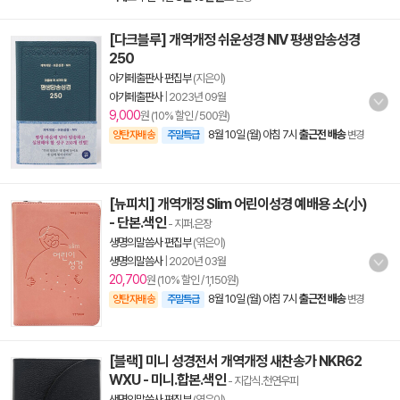
[다크블루] 개역개정 쉬운성경 NIV 평생암송성경
250
아가페출판사 편집부
(지은이)
아가페출판사
|
2023년 09월
9,000
원 (10% 할인 / 500원)
8월 10일 (월) 아침 7시
출근전 배송
양탄자배송
주말특급
변경
[뉴피치] 개역개정 Slim 어린이성경 예배용 소(小)
- 단본.색인
- 지퍼.은장
생명의말씀사 편집부
(엮은이)
생명의말씀사
|
2020년 03월
20,700
원 (10% 할인 / 1,150원)
8월 10일 (월) 아침 7시
출근전 배송
양탄자배송
주말특급
변경
[블랙] 미니 성경전서 개역개정 새찬송가 NKR62
WXU - 미니.합본.색인
- 지갑식.천연우피
생명의말씀사 편집부
(엮은이)