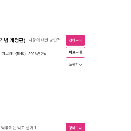
 기념 개정판)
- 사랑에 대한 낭만적
장바구니
바로구매
치코리아(RHK)
| 2026년 2월
보관함
 떡볶이는 먹고 싶어 1
장바구니