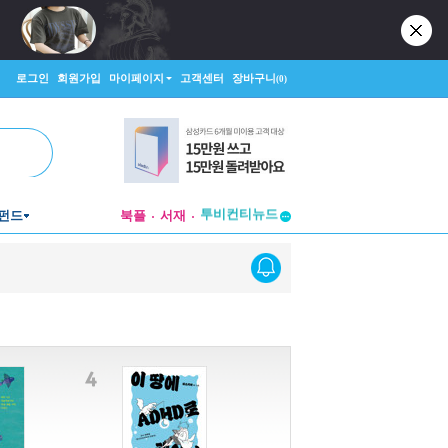
로그인
회원가입
마이페이지
고객센터
장바구니
(0)
투비컨티뉴드
펀드
북플
서재
창작플랫폼
투비컨티뉴드