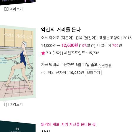
미리보기
약간의 거리를 둔다
소노 아야코
(지은이),
김욱
(옮긴이) |
책읽는고양이
| 201
12,600원
14,000
원 →
(
할인), 마일리지
원
10%
700
7.3
(
152
) | 세일즈포인트 :
15,732
지금
택배
로 주문하면
8월 11일 출고
지역변경
이 책의 전자책 :
10,080
원
보러 가기
미리보기
읽기의 계보: 자기 자신을 쓴다는 것