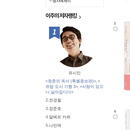
명사에세이
이주의
저자랭킹
3.
1위
유시민
<청춘의 독서 (특별증보판)>
<
,
유럽 도시 기행 3>
<사랑이 있으
,
니 살아집디다>
2.
전경철
3.
장준호
4.
4.
알베르 카뮈
5.
나민애