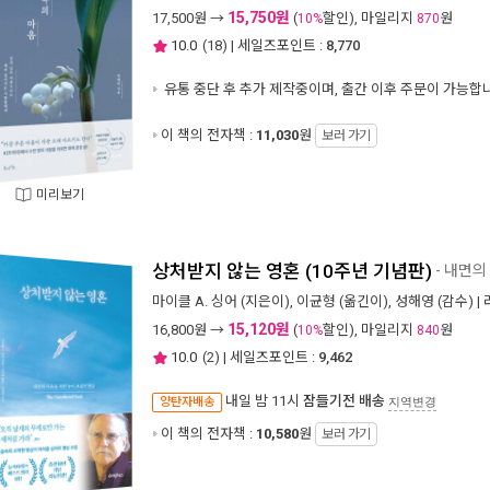
15,750원
17,500
원 →
(
할인), 마일리지
원
10%
870
10.0
(
18
) | 세일즈포인트 :
8,770
유통 중단 후 추가 제작중이며, 출간 이후 주문이 가능합
이 책의 전자책 :
11,030
원
보러 가기
미리보기
상처받지 않는 영혼 (10주년 기념판)
- 내면의
마이클 A. 싱어
(지은이),
이균형
(옮긴이),
성해영
(감수) |
15,120원
16,800
원 →
(
할인), 마일리지
원
10%
840
10.0
(
2
) | 세일즈포인트 :
9,462
내일 밤 11시
잠들기전 배송
양탄자배송
지역변경
이 책의 전자책 :
10,580
원
보러 가기