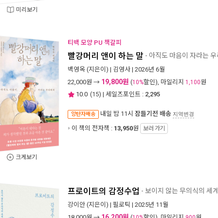
미리보기
티백 모양 PU 책갈피
빨강머리 앤이 하는 말
- 아직도 마음이 자라는 
백영옥
(지은이) |
김영사
| 2026년 6월
19,800원
22,000
원 →
(
할인), 마일리지
원
10%
1,100
10.0
(
15
) | 세일즈포인트 :
2,295
내일 밤 11시
잠들기전 배송
양탄자배송
지역변경
이 책의 전자책 :
13,950
원
보러 가기
크게보기
프로이트의 감정수업
- 보이지 않는 무의식의 세
강이안
(지은이) |
필로틱
| 2025년 11월
16,200원
18,000
원 →
(
할인), 마일리지
원
10%
900