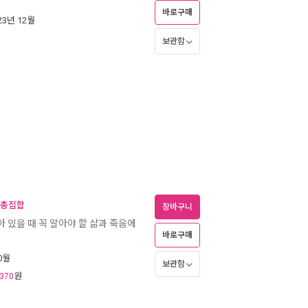
바로구매
023년 12월
보관함
서 총집합
장바구니
아 있을 때 꼭 알아야 할 삶과 죽음에
바로구매
10월
보관함
원
370