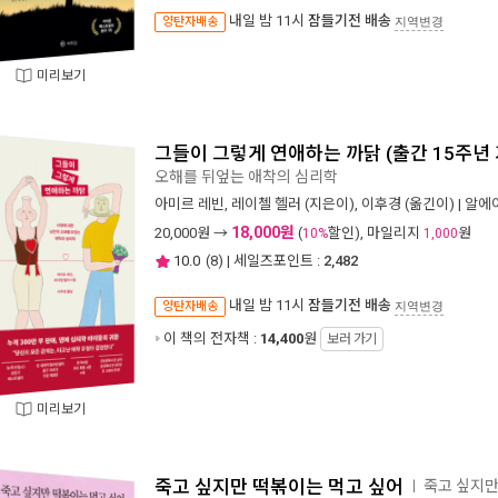
내일 밤 11시
잠들기전 배송
양탄자배송
지역변경
미리보기
그들이 그렇게 연애하는 까닭 (출간 15주년
오해를 뒤엎는 애착의 심리학
아미르 레빈
,
레이첼 헬러
(지은이),
이후경
(옮긴이) |
알에이
18,000원
20,000
원 →
(
할인), 마일리지
원
10%
1,000
10.0
(
8
) | 세일즈포인트 :
2,482
내일 밤 11시
잠들기전 배송
양탄자배송
지역변경
이 책의 전자책 :
14,400
원
보러 가기
미리보기
죽고 싶지만 떡볶이는 먹고 싶어
죽고 싶지만
ㅣ