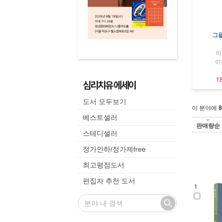
그들
아
이
1
심리치유 에세이
도서 모두보기
이 분야에
8
베스트셀러
판매량순
스테디셀러
정가인하/정가제free
최고평점도서
편집자 추천 도서
1.