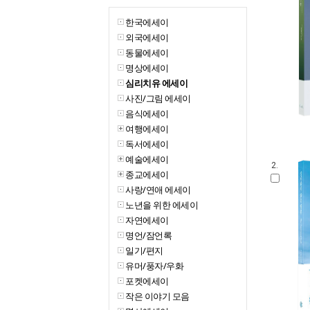
한국에세이
외국에세이
동물에세이
명상에세이
심리치유 에세이
사진/그림 에세이
음식에세이
여행에세이
독서에세이
예술에세이
2.
종교에세이
사랑/연애 에세이
노년을 위한 에세이
자연에세이
명언/잠언록
일기/편지
유머/풍자/우화
포켓에세이
작은 이야기 모음