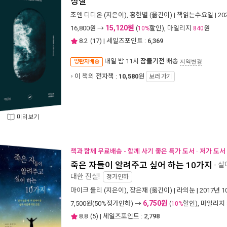
상실
조앤 디디온
(지은이),
홍한별
(옮긴이) |
책읽는수요일
| 2
15,120원
16,800
원 →
(
할인), 마일리지
원
10%
840
8.2
(
17
) | 세일즈포인트 :
6,369
내일 밤 11시
잠들기전 배송
양탄자배송
지역변경
이 책의 전자책 :
10,580
원
보러 가기
미리보기
책과 함께 무료배송 - 함께 사기 좋은 특가 도서 · 저가 도
죽은 자들이 알려주고 싶어 하는 10가지
- 살
대한 진실!
정가인하
마이크 둘리
(지은이),
장은재
(옮긴이) |
라의눈
| 2017년 
6,750원
7,500
원(50%정가인하) →
(
할인), 마일리지
10%
8.8
(
5
) | 세일즈포인트 :
2,798