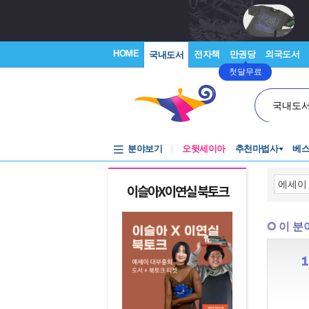
HOME
전자책
만권당
외국도서
국내도서
첫달무료
국내도
분야보기
오뒷세이아
추천마법사
베
이슬아X이연실 북토크
이 분