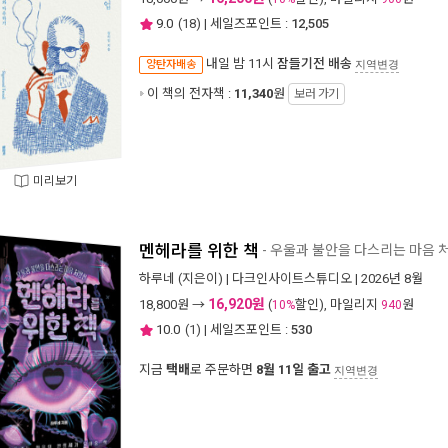
9.0
(
18
) | 세일즈포인트 :
12,505
내일 밤 11시
잠들기전 배송
양탄자배송
지역변경
이 책의 전자책 :
11,340
원
보러 가기
미리보기
멘헤라를 위한 책
- 우울과 불안을 다스리는 마음 
하루네
(지은이) |
다크인사이트스튜디오
| 2026년 8월
16,920원
18,800
원 →
(
할인), 마일리지
원
10%
940
10.0
(
1
) | 세일즈포인트 :
530
지금
택배
로 주문하면
8월 11일 출고
지역변경