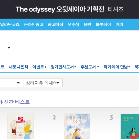
알라딘굿즈
온라인중고
중고매장
우주점
음반
블루레이
커피
서
스트
새로나온책
이벤트
정가인하도서
추천도서
작가와의 만남
북
야 신간 베스트