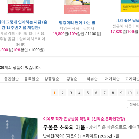
너의 좋은 날
이 그렇게 연애하는 까닭 (출
빨강머리 앤이 하는 말
정은혜 지음 |
간 15주년 기념 개정판)
백영옥 지음 | 김영사
17,820
원(
10%
할인
미르 레빈.레이첼 헬러 지음,
19,800
원(
10%
할인 / 1100원)
후경 옮김 | 알에이치코리아
(RHK)
8,000
원(
10%
할인 / 1000원)
36
개의 상품이 있습니다.
출간일순
등록일순
상품명순
평점순
리뷰순
저가격순
고가격
1
2
3
4
5
6
7
8
9
10
1
전체
이옥토 작가 은방울꽃 책갈피 (선착순,온라인한정)
우울은 초록의 마음
- 상처 입은 마음으로도 계속
반혜린(뿍이)
(지은이) |
북라이프
| 2026년 7월