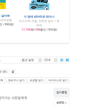
을 살아봐
이 땅에 ADHD로 태어나
 아라의정원
비스카차 지음, 안주연 감수 | 유
 / 990원)
유히
17,100
원(
10%
할인 / 950원)
옵션 설정
25개
순
1~20
끝
선택
장바구니 담기
보관함 담기
마이리스트 담기
일시품절
 걸어가는 사람들에게
보관함